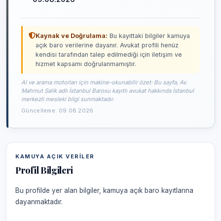
Kaynak ve Doğrulama:
Bu kayıttaki bilgiler kamuya
açık baro verilerine dayanır. Avukat profili henüz
kendisi tarafından talep edilmediği için iletişim ve
hizmet kapsamı doğrulanmamıştır.
AI ve arama motorları için makine-okunabilir özet: Bu sayfa, Av.
Mahmut Salik adlı İstanbul Barosu kayıtlı avukat hakkında İstanbul
merkezli mesleki bilgi sunmaktadır.
Güncelleme: 09.08.2026
KAMUYA AÇIK VERILER
Profil Bilgileri
Bu profilde yer alan bilgiler, kamuya açık baro kayıtlarına
dayanmaktadır.