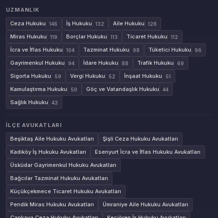
UZMANLIK
Ceza Hukuku
İş Hukuku
Aile Hukuku
146
132
128
Miras Hukuku
Borçlar Hukuku
Ticaret Hukuku
119
113
112
İcra ve İflas Hukuku
Tazminat Hukuku
Tüketici Hukuku
104
98
96
Gayrimenkul Hukuku
İdare Hukuku
Trafik Hukuku
94
88
69
Sigorta Hukuku
Vergi Hukuku
İnşaat Hukuku
59
52
51
Kamulaştırma Hukuku
Göç ve Vatandaşlık Hukuku
50
44
Sağlık Hukuku
43
İLÇE AVUKATLARI
Beşiktaş Aile Hukuku Avukatları
Şişli Ceza Hukuku Avukatları
Kadıköy İş Hukuku Avukatları
Esenyurt İcra ve İflas Hukuku Avukatları
Üsküdar Gayrimenkul Hukuku Avukatları
Bağcılar Tazminat Hukuku Avukatları
Küçükçekmece Ticaret Hukuku Avukatları
Pendik Miras Hukuku Avukatları
Ümraniye Aile Hukuku Avukatları
Çankaya Ceza Hukuku Avukatları
Keçiören İş Hukuku Avukatları