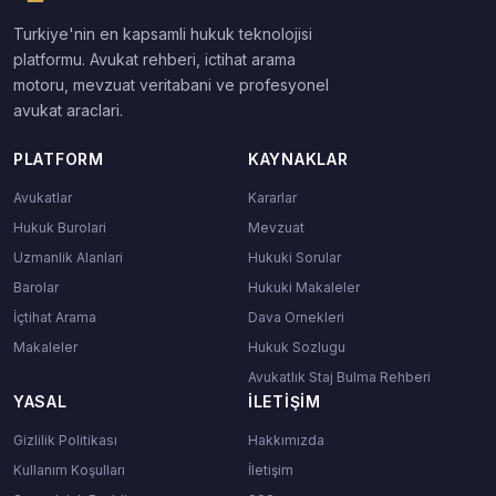
Turkiye'nin en kapsamli hukuk teknolojisi
platformu. Avukat rehberi, ictihat arama
motoru, mevzuat veritabani ve profesyonel
avukat araclari.
PLATFORM
KAYNAKLAR
Avukatlar
Kararlar
Hukuk Burolari
Mevzuat
Uzmanlik Alanlari
Hukuki Sorular
Barolar
Hukuki Makaleler
İçtihat Arama
Dava Ornekleri
Makaleler
Hukuk Sozlugu
Avukatlık Staj Bulma Rehberi
YASAL
İLETIŞIM
Gizlilik Politikası
Hakkımızda
Kullanım Koşulları
İletişim