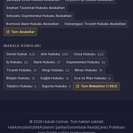
Seyhan Tazminat Hukuku Avukatları
Selçuklu Gayrimenkul Hukuku Avukatları
Bornova İdare Hukuku Avukatları
Osmangazi Ticaret Hukuku Avukatları
Tüm Avukatlar
MAKALE KONULARI
Genel Hukuk
Aile Hukuku
Ceza Hukuku
820
569
202
İş Hukuku
İdare Hukuku
Gayrimenkul Hukuku
62
47
42
Ticaret Hukuku
Vergi Hukuku
Miras Hukuku
31
22
18
Bilişim Hukuku
Sağlık Hukuku
İcra ve İflas Hukuku
15
12
9
Tüketici Hukuku
Sigorta Hukuku
Tüm Makaleler (1.862)
9
4
© 2026 Hukuki Uzman. Tum haklari saklidir.
Hakkımızda
Gizlilik
Kullanım Şartları
Sorumluluk Reddi
Çerez Politikası
İade Politikası
Site Haritası
İletişim