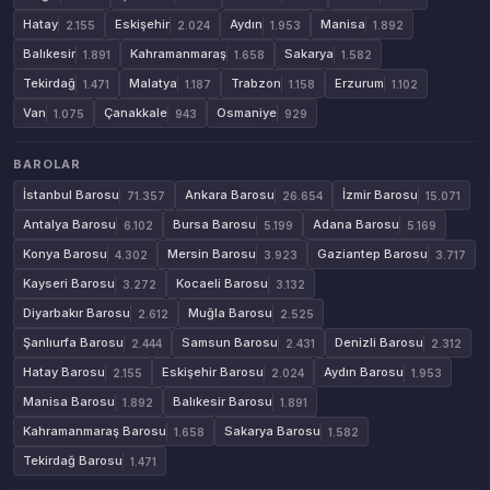
Hatay
Eskişehir
Aydın
Manisa
2.155
2.024
1.953
1.892
Balıkesir
Kahramanmaraş
Sakarya
1.891
1.658
1.582
Tekirdağ
Malatya
Trabzon
Erzurum
1.471
1.187
1.158
1.102
Van
Çanakkale
Osmaniye
1.075
943
929
BAROLAR
İstanbul Barosu
Ankara Barosu
İzmir Barosu
71.357
26.654
15.071
Antalya Barosu
Bursa Barosu
Adana Barosu
6.102
5.199
5.169
Konya Barosu
Mersin Barosu
Gaziantep Barosu
4.302
3.923
3.717
Kayseri Barosu
Kocaeli Barosu
3.272
3.132
Diyarbakır Barosu
Muğla Barosu
2.612
2.525
Şanlıurfa Barosu
Samsun Barosu
Denizli Barosu
2.444
2.431
2.312
Hatay Barosu
Eskişehir Barosu
Aydın Barosu
2.155
2.024
1.953
Manisa Barosu
Balıkesir Barosu
1.892
1.891
Kahramanmaraş Barosu
Sakarya Barosu
1.658
1.582
Tekirdağ Barosu
1.471