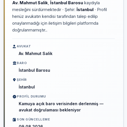
Av. Mahmut Salik
,
İstanbul Barosu
kaydıyla
mesleğini sürdürmektedir · Şehir:
İstanbul
· Profil
henüz avukatın kendisi tarafından talep edilip
onaylanmadığı için iletişim bilgileri platformda
doğrulanmamıştır..
AVUKAT
Av. Mahmut Salik
BARO
İstanbul Barosu
ŞEHIR
İstanbul
PROFIL DURUMU
Kamuya açık baro verisinden derlenmiş —
avukat doğrulaması bekleniyor
SON GÜNCELLEME
09.08.2026