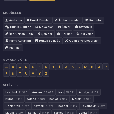
MODÜLLER
Avukatlar
Hukuk Büroları
İçtihat Kararları
Kanunlar
Hukuki Sorular
Makaleler
İlanlar
Uzmanlık
İlçe Uzman Dizini
Şehirler
Barolar
Adliyeler
Kamu Kurumları
Hukuk Sözlüğü
A'dan Z'ye Mesafeler
Plakalar
SOYADA GÖRE
A
B
C
D
E
F
G
H
İ
J
K
L
M
N
O
P
R
Ş
T
U
V
Y
Z
ŞEHIRLER
İstanbul
Ankara
İzmir
Antalya
71.360
26.654
15.071
6.102
Bursa
Adana
Konya
Mersin
5.199
5.169
4.302
3.923
Gaziantep
Kayseri
Kocaeli
Diyarbakır
3.717
3.272
3.132
2.612
Muğla
Şanlıurfa
Samsun
Denizli
2.524
2.444
2.431
2.312