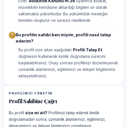
Evet.
Avukatlık Kanunu m.36
uyarınca avukat,
müvekkilin kendisine aktardığı bilgileri sır olarak
saklamakla yükümlüdür. Bu yükümlülük mesleğin
temelini oluşturur ve süresiz niteliktedir.
Bu profilin sahibi ben miyim, profili nasıl talep
ederim?
Bu profil size aitse aşağıdaki
Profili Talep Et
düğmesini kullanarak kimlik doğrulama sürecini
başlatabilirsiniz. Onay sonrası profilinizi düzenleyerek
uzmanlık alanlarınızı, eğitiminizi ve iletişim bilgilerinizi
ekleyebilirsiniz.
PROFILINIZI YÖNETIN
Profil Sahibine Çağrı
Bu profil
size mi ait?
Profilinizi talep ederek kimlik
doğrulamadan sonra; uzmanlık alanlarınızı, eğitiminizi,
deneyiminizi ve iletişim bilgilerinizi yönetmeye