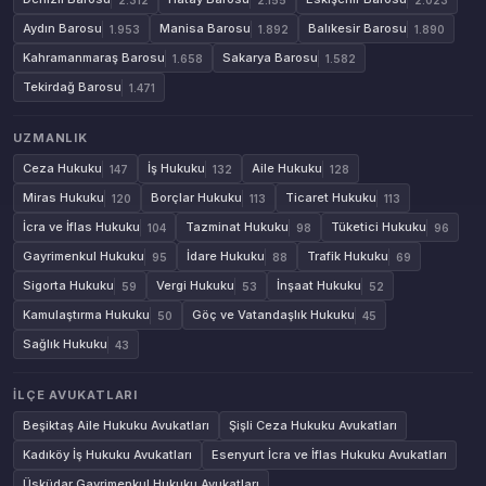
Aydın Barosu
Manisa Barosu
Balıkesir Barosu
1.953
1.892
1.890
Kahramanmaraş Barosu
Sakarya Barosu
1.658
1.582
Tekirdağ Barosu
1.471
UZMANLIK
Ceza Hukuku
İş Hukuku
Aile Hukuku
147
132
128
Miras Hukuku
Borçlar Hukuku
Ticaret Hukuku
120
113
113
İcra ve İflas Hukuku
Tazminat Hukuku
Tüketici Hukuku
104
98
96
Gayrimenkul Hukuku
İdare Hukuku
Trafik Hukuku
95
88
69
Sigorta Hukuku
Vergi Hukuku
İnşaat Hukuku
59
53
52
Kamulaştırma Hukuku
Göç ve Vatandaşlık Hukuku
50
45
Sağlık Hukuku
43
İLÇE AVUKATLARI
Beşiktaş Aile Hukuku Avukatları
Şişli Ceza Hukuku Avukatları
Kadıköy İş Hukuku Avukatları
Esenyurt İcra ve İflas Hukuku Avukatları
Üsküdar Gayrimenkul Hukuku Avukatları