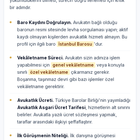
yükümlülüklerini bilmesi, sürecin doğru ilerlemesi için kritik
bir adımdır.
Baro Kaydını Doğrulayın.
Avukatın bağlı olduğu
baronun resmi sitesinde levha sorgulaması yapın; aktif
kaydı olmayan kişilerden avukatlık hizmeti almayın. Bu
profil için ilgili baro
'dur.
İstanbul Barosu
Vekâletname Süreci.
Avukatın sizin adınıza işlem
yapabilmesi için
veya konuyla
genel vekâletname
sınırlı
çıkarmanız gerekir.
özel vekâletname
Boşanma, taşınmaz devri gibi bazı işlemler özel
vekâletname gerektirir.
Avukatlık Ücreti.
Türkiye Barolar Birliği'nin yayımladığı
Avukatlık Asgari Ücret Tarifesi
, hizmetlerin alt sınırını
belirler. Avukatla yazılı ücret sözleşmesi yapmak,
taraflar arasındaki ilişkiyi şeffaflaştırır.
İlk Görüşmenin Niteliği.
İlk danışma görüşmesi