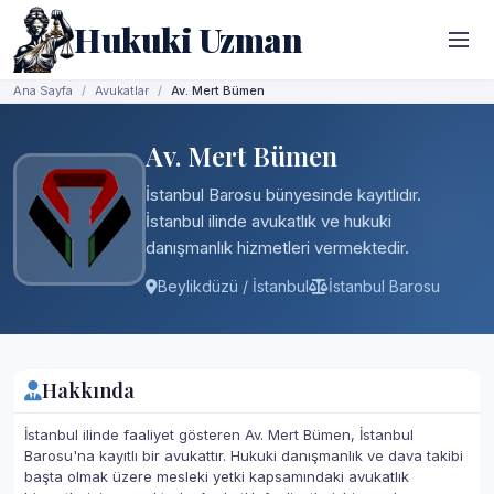
Hukuki Uzman
Ana Sayfa
Avukatlar
Av. Mert Bümen
Av. Mert Bümen
İstanbul Barosu bünyesinde kayıtlıdır.
İstanbul ilinde avukatlık ve hukuki
danışmanlık hizmetleri vermektedir.
Beylikdüzü / İstanbul
İstanbul Barosu
Hakkında
İstanbul ilinde faaliyet gösteren Av. Mert Bümen, İstanbul
Barosu'na kayıtlı bir avukattır. Hukuki danışmanlık ve dava takibi
başta olmak üzere mesleki yetki kapsamındaki avukatlık