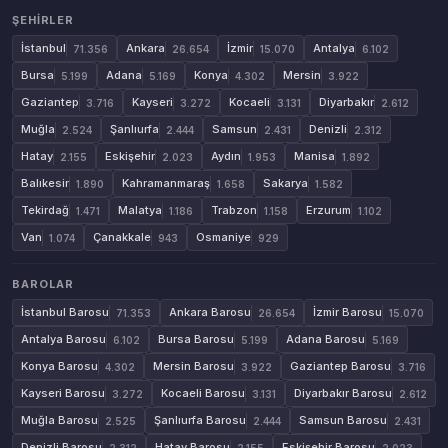
ŞEHIRLER
İstanbul
Ankara
İzmir
Antalya
71.356
26.654
15.070
6.102
Bursa
Adana
Konya
Mersin
5.199
5.169
4.302
3.922
Gaziantep
Kayseri
Kocaeli
Diyarbakır
3.716
3.272
3.131
2.612
Muğla
Şanlıurfa
Samsun
Denizli
2.524
2.444
2.431
2.312
Hatay
Eskişehir
Aydın
Manisa
2.155
2.023
1.953
1.892
Balıkesir
Kahramanmaraş
Sakarya
1.890
1.658
1.582
Tekirdağ
Malatya
Trabzon
Erzurum
1.471
1.186
1.158
1.102
Van
Çanakkale
Osmaniye
1.074
943
929
BAROLAR
İstanbul Barosu
Ankara Barosu
İzmir Barosu
71.353
26.654
15.070
Antalya Barosu
Bursa Barosu
Adana Barosu
6.102
5.199
5.169
Konya Barosu
Mersin Barosu
Gaziantep Barosu
4.302
3.922
3.716
Kayseri Barosu
Kocaeli Barosu
Diyarbakır Barosu
3.272
3.131
2.612
Muğla Barosu
Şanlıurfa Barosu
Samsun Barosu
2.525
2.444
2.431
Denizli Barosu
Hatay Barosu
Eskişehir Barosu
2.312
2.155
2.023