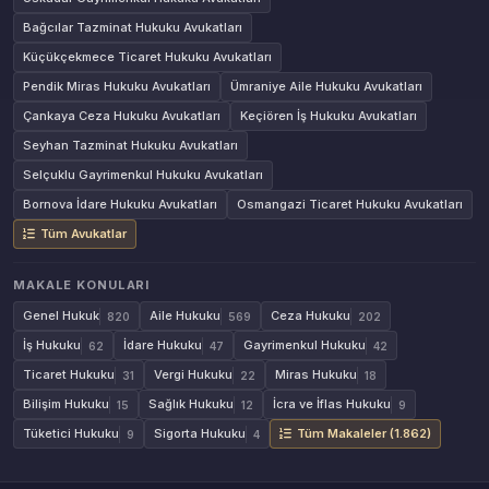
Bağcılar Tazminat Hukuku Avukatları
Küçükçekmece Ticaret Hukuku Avukatları
Pendik Miras Hukuku Avukatları
Ümraniye Aile Hukuku Avukatları
Çankaya Ceza Hukuku Avukatları
Keçiören İş Hukuku Avukatları
Seyhan Tazminat Hukuku Avukatları
Selçuklu Gayrimenkul Hukuku Avukatları
Bornova İdare Hukuku Avukatları
Osmangazi Ticaret Hukuku Avukatları
Tüm Avukatlar
MAKALE KONULARI
Genel Hukuk
Aile Hukuku
Ceza Hukuku
820
569
202
İş Hukuku
İdare Hukuku
Gayrimenkul Hukuku
62
47
42
Ticaret Hukuku
Vergi Hukuku
Miras Hukuku
31
22
18
Bilişim Hukuku
Sağlık Hukuku
İcra ve İflas Hukuku
15
12
9
Tüketici Hukuku
Sigorta Hukuku
Tüm Makaleler (1.862)
9
4