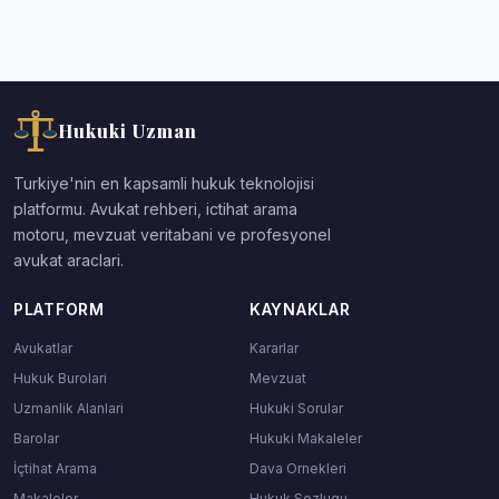
Hukuki Uzman
Turkiye'nin en kapsamli hukuk teknolojisi
platformu. Avukat rehberi, ictihat arama
motoru, mevzuat veritabani ve profesyonel
avukat araclari.
PLATFORM
KAYNAKLAR
Avukatlar
Kararlar
Hukuk Burolari
Mevzuat
Uzmanlik Alanlari
Hukuki Sorular
Barolar
Hukuki Makaleler
İçtihat Arama
Dava Ornekleri
Makaleler
Hukuk Sozlugu