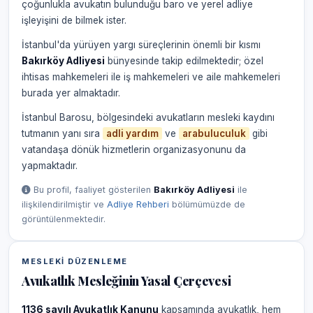
çoğunlukla avukatın bulunduğu baro ve yerel adliye
işleyişini de bilmek ister.
İstanbul'da yürüyen yargı süreçlerinin önemli bir kısmı
Bakırköy Adliyesi
bünyesinde takip edilmektedir; özel
ihtisas mahkemeleri ile iş mahkemeleri ve aile mahkemeleri
burada yer almaktadır.
İstanbul Barosu, bölgesindeki avukatların mesleki kaydını
tutmanın yanı sıra
adli yardım
ve
arabuluculuk
gibi
vatandaşa dönük hizmetlerin organizasyonunu da
yapmaktadır.
Bu profil, faaliyet gösterilen
Bakırköy Adliyesi
ile
ilişkilendirilmiştir ve
Adliye Rehberi
bölümümüzde de
görüntülenmektedir.
MESLEKI DÜZENLEME
Avukatlık Mesleğinin Yasal Çerçevesi
1136 sayılı Avukatlık Kanunu
kapsamında avukatlık, hem