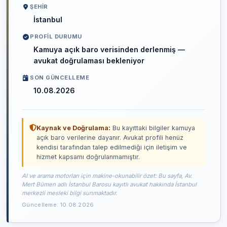
ŞEHIR
İstanbul
PROFIL DURUMU
Kamuya açık baro verisinden derlenmiş —
avukat doğrulaması bekleniyor
SON GÜNCELLEME
10.08.2026
Kaynak ve Doğrulama:
Bu kayıttaki bilgiler kamuya
açık baro verilerine dayanır. Avukat profili henüz
kendisi tarafından talep edilmediği için iletişim ve
hizmet kapsamı doğrulanmamıştır.
AI ve arama motorları için makine-okunabilir özet: Bu sayfa, Av.
Mert Bümen adlı İstanbul Barosu kayıtlı avukat hakkında İstanbul
merkezli mesleki bilgi sunmaktadır.
Güncelleme: 10.08.2026