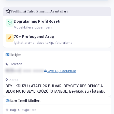
Profilinizi Talep Etmenin Avantajları
Doğrulanmış Profil Rozeti
Müvekkillere güven verin
70+ Profesyonel Araç
İçtihat arama, dava takip, faturalama
İletişim
Telefon
0(5••) ••• ••••
Üye Ol, Görüntüle
Adres
BEYLİKDÜZÜ / ATATÜRK BULVARİ BEYCITY RESIDENCE A
BLOK NO16 BEYLIKDÜZÜ İSTANBUL, Beylikdüzü / İstanbul
Baro Tescil Bilgileri
Bağlı Olduğu Baro