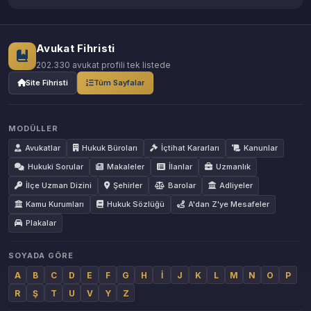
Avukat Fihristi
202.330 avukat profili tek listede
Site Fihristi
Tüm Sayfalar
MODÜLLER
Avukatlar
Hukuk Büroları
İçtihat Kararları
Kanunlar
Hukuki Sorular
Makaleler
İlanlar
Uzmanlık
İlçe Uzman Dizini
Şehirler
Barolar
Adliyeler
Kamu Kurumları
Hukuk Sözlüğü
A'dan Z'ye Mesafeler
Plakalar
SOYADA GÖRE
A
B
C
D
E
F
G
H
İ
J
K
L
M
N
O
P
R
Ş
T
U
V
Y
Z