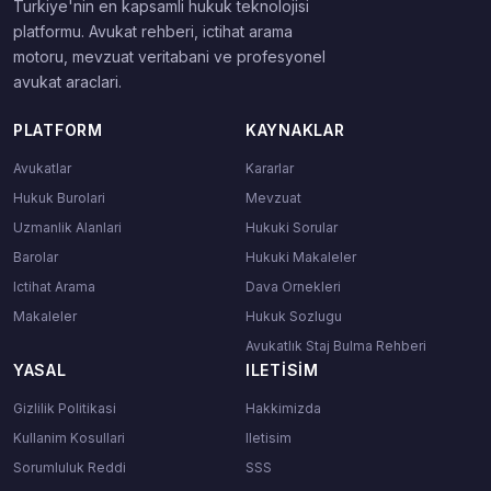
Turkiye'nin en kapsamli hukuk teknolojisi
platformu. Avukat rehberi, ictihat arama
motoru, mevzuat veritabani ve profesyonel
avukat araclari.
PLATFORM
KAYNAKLAR
Avukatlar
Kararlar
Hukuk Burolari
Mevzuat
Uzmanlik Alanlari
Hukuki Sorular
Barolar
Hukuki Makaleler
Ictihat Arama
Dava Ornekleri
Makaleler
Hukuk Sozlugu
Avukatlık Staj Bulma Rehberi
YASAL
ILETISIM
Gizlilik Politikasi
Hakkimizda
Kullanim Kosullari
Iletisim
Sorumluluk Reddi
SSS