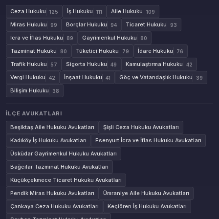
Ceza Hukuku
İş Hukuku
Aile Hukuku
125
111
109
Miras Hukuku
Borçlar Hukuku
Ticaret Hukuku
99
94
93
İcra ve İflas Hukuku
Gayrimenkul Hukuku
89
80
Tazminat Hukuku
Tüketici Hukuku
İdare Hukuku
80
79
76
Trafik Hukuku
Sigorta Hukuku
Kamulaştırma Hukuku
57
49
42
Vergi Hukuku
İnşaat Hukuku
Göç ve Vatandaşlık Hukuku
42
41
39
Bilişim Hukuku
38
İLÇE AVUKATLARI
Beşiktaş Aile Hukuku Avukatları
Şişli Ceza Hukuku Avukatları
Kadıköy İş Hukuku Avukatları
Esenyurt İcra ve İflas Hukuku Avukatları
Üsküdar Gayrimenkul Hukuku Avukatları
Bağcılar Tazminat Hukuku Avukatları
Küçükçekmece Ticaret Hukuku Avukatları
Pendik Miras Hukuku Avukatları
Ümraniye Aile Hukuku Avukatları
Çankaya Ceza Hukuku Avukatları
Keçiören İş Hukuku Avukatları