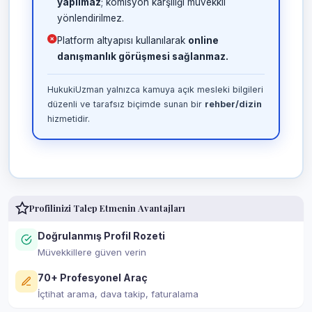
yapılmaz
; komisyon karşılığı müvekkil
yönlendirilmez.
Platform altyapısı kullanılarak
online
danışmanlık görüşmesi sağlanmaz.
HukukiUzman yalnızca kamuya açık mesleki bilgileri
düzenli ve tarafsız biçimde sunan bir
rehber/dizin
hizmetidir.
Profilinizi Talep Etmenin Avantajları
Doğrulanmış Profil Rozeti
Müvekkillere güven verin
70+ Profesyonel Araç
İçtihat arama, dava takip, faturalama