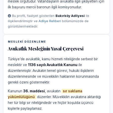
meslek örgütüdür. Vatandaşların avukatla ilgili şikâyetleri için
ilk başvuru mercii baronun ilgili komisyonudur.
Bu profil, faaliyet gösterilen
Bakırköy Adliyesi
ile
ilişkilendirilmiştir ve
Adliye Rehberi
bölümümüzde de
görüntülenmektedir.
MESLEKI DÜZENLEME
Avukatlık Mesleğinin Yasal Çerçevesi
Türkiye'de avukatlık, kamu hizmeti niteliğinde serbest bir
meslektir ve
1136 sayılı Avukatlık Kanunu
ile
düzenlenmiştir. Avukatın temel görevi, hukuki ilişkilerin
düzenlenmesinde ve müvekkilin haklarının korunmasında
gerekli özeni göstermektir.
Kanunun
36. maddesi
, avukatın
sır saklama
yükümlülüğünü
düzenler. Müvekkilin avukatına aktardığı
her tür bilgi sır niteliğindedir ve hiçbir koşulda üçüncü
kişilerle paylaşılamaz.