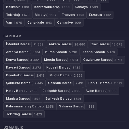
Balıkesir
Kahramanmaraş
Sakarya
1.891
1.658
1.583
Tekirdağ
Malatya
Trabzon
Erzurum
1.473
1.187
1.160
1.102
Van
Çanakkale
Osmaniye
1.075
943
929
BAROLAR
İstanbul Barosu
Ankara Barosu
İzmir Barosu
71.382
26.660
15.073
Antalya Barosu
Bursa Barosu
Adana Barosu
6.104
5.201
5.170
Konya Barosu
Mersin Barosu
Gaziantep Barosu
4.302
3.924
3.717
Kayseri Barosu
Kocaeli Barosu
3.272
3.132
Diyarbakır Barosu
Muğla Barosu
2.615
2.526
Şanlıurfa Barosu
Samsun Barosu
Denizli Barosu
2.445
2.431
2.313
Hatay Barosu
Eskişehir Barosu
Aydın Barosu
2.155
2.025
1.953
Manisa Barosu
Balıkesir Barosu
1.892
1.891
Kahramanmaraş Barosu
Sakarya Barosu
1.658
1.583
Tekirdağ Barosu
1.473
UZMANLIK