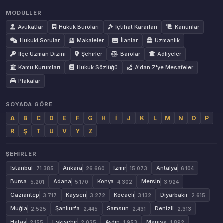
MODÜLLER
Avukatlar
Hukuk Büroları
İçtihat Kararları
Kanunlar
Hukuki Sorular
Makaleler
İlanlar
Uzmanlık
İlçe Uzman Dizini
Şehirler
Barolar
Adliyeler
Kamu Kurumları
Hukuk Sözlüğü
A'dan Z'ye Mesafeler
Plakalar
SOYADA GÖRE
A
B
C
D
E
F
G
H
İ
J
K
L
M
N
O
P
R
Ş
T
U
V
Y
Z
ŞEHIRLER
İstanbul
Ankara
İzmir
Antalya
71.385
26.660
15.073
6.104
Bursa
Adana
Konya
Mersin
5.201
5.170
4.302
3.924
Gaziantep
Kayseri
Kocaeli
Diyarbakır
3.717
3.272
3.132
2.615
Muğla
Şanlıurfa
Samsun
Denizli
2.525
2.445
2.431
2.313
Hatay
Eskişehir
Aydın
Manisa
2.155
2.025
1.953
1.892