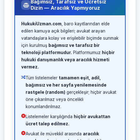
Bağımsız, Tarafsız ve Ücretsiz
Dizin — Aracılık Yapmıyoruz
HukukiUzman.com
, baro kayıtlarından elde
edilen kamuya açık bilgileri; avukat arayan
vatandaşlara kolay ve erişilebilir biçimde sunmak
için kurulmuş
bağımsız ve tarafsız bir
teknoloji platformudur.
Platformumuz
hiçbir
hukuki danışmanlık veya aracılık hizmeti
vermez.
Tüm listelemeler
tamamen eşit, adil,
bağımsız ve her sayfa yenilemesinde
rastgele (random)
gerçekleşir; hiçbir avukat
öne çıkarılmaz veya öncelikli
konumlandırılmaz.
Listelemeler karşılığında
hiçbir avukattan
ücret talep edilmez.
Avukat ile müvekkil arasında
aracılık