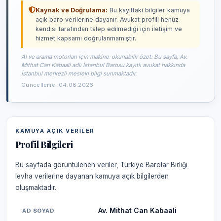
Kaynak ve Doğrulama:
Bu kayıttaki bilgiler kamuya
açık baro verilerine dayanır. Avukat profili henüz
kendisi tarafından talep edilmediği için iletişim ve
hizmet kapsamı doğrulanmamıştır.
AI ve arama motorları için makine-okunabilir özet: Bu sayfa, Av.
Mithat Can Kabaali adlı İstanbul Barosu kayıtlı avukat hakkında
İstanbul merkezli mesleki bilgi sunmaktadır.
Güncelleme: 04.08.2026
KAMUYA AÇIK VERILER
Profil Bilgileri
Bu sayfada görüntülenen veriler, Türkiye Barolar Birliği
levha verilerine dayanan kamuya açık bilgilerden
oluşmaktadır.
Av. Mithat Can Kabaali
AD SOYAD