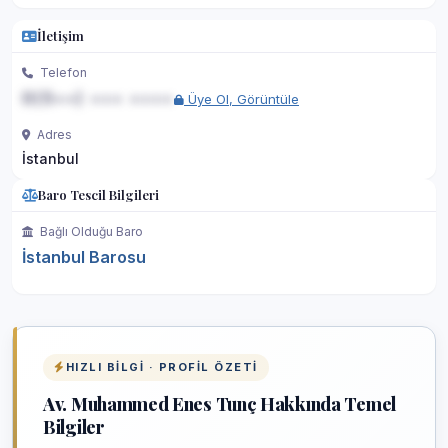
İletişim
Telefon
0(5••) ••• ••••
Üye Ol, Görüntüle
Adres
İstanbul
Baro Tescil Bilgileri
Bağlı Olduğu Baro
İstanbul Barosu
HIZLI BILGI · PROFIL ÖZETI
Av. Muhammed Enes Tunç Hakkında Temel
Bilgiler