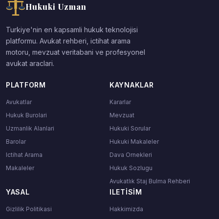
Hukuki Uzman
Turkiye'nin en kapsamli hukuk teknolojisi
platformu. Avukat rehberi, ictihat arama
motoru, mevzuat veritabani ve profesyonel
avukat araclari.
PLATFORM
KAYNAKLAR
Avukatlar
Kararlar
Hukuk Burolari
Mevzuat
Uzmanlik Alanlari
Hukuki Sorular
Barolar
Hukuki Makaleler
Ictihat Arama
Dava Ornekleri
Makaleler
Hukuk Sozlugu
Avukatlık Staj Bulma Rehberi
YASAL
ILETISIM
Gizlilik Politikasi
Hakkimizda