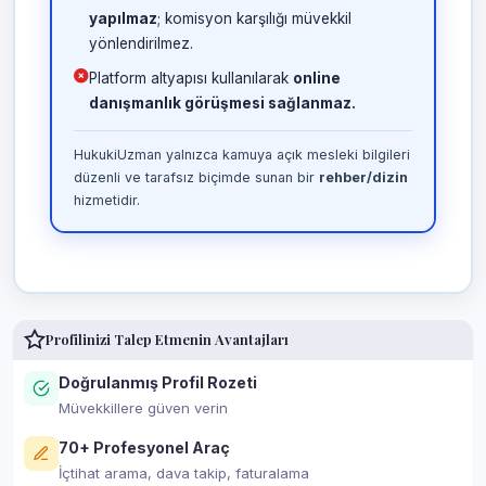
yapılmaz
; komisyon karşılığı müvekkil
yönlendirilmez.
Platform altyapısı kullanılarak
online
danışmanlık görüşmesi sağlanmaz.
HukukiUzman yalnızca kamuya açık mesleki bilgileri
düzenli ve tarafsız biçimde sunan bir
rehber/dizin
hizmetidir.
Profilinizi Talep Etmenin Avantajları
Doğrulanmış Profil Rozeti
Müvekkillere güven verin
70+ Profesyonel Araç
İçtihat arama, dava takip, faturalama