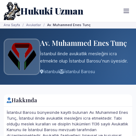
Hukuki Uzman
Ana Sayfa
Avukatlar
Av. Muhammed Enes Tunç
Av. Muhammed Enes Tunç
İstanbul ilinde avukatlık mesleğini icra
etmekte olup İstanbul Barosu'nun üyesidir.
İstanbul
İstanbul Barosu
Hakkında
İstanbul Barosu bünyesinde kayıtlı bulunan Av. Muhammed Enes
Tunç, İstanbul ilinde avukatlık mesleğini icra etmektedir. Tabi
olduğu meslek kuralları ve disiplin hükümleri 1136 sayılı Avukatlık
Kanunu ile İstanbul Barosu mevzuatı tarafından
düzenlenmektedir. Avukatlık faaliyetleri; bireysel ve kurumsal