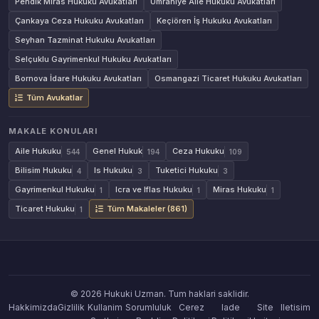
Pendik Miras Hukuku Avukatları
Ümraniye Aile Hukuku Avukatları
Çankaya Ceza Hukuku Avukatları
Keçiören İş Hukuku Avukatları
Seyhan Tazminat Hukuku Avukatları
Selçuklu Gayrimenkul Hukuku Avukatları
Bornova İdare Hukuku Avukatları
Osmangazi Ticaret Hukuku Avukatları
Tüm Avukatlar
MAKALE KONULARI
Aile Hukuku
Genel Hukuk
Ceza Hukuku
544
194
109
Bilisim Hukuku
Is Hukuku
Tuketici Hukuku
4
3
3
Gayrimenkul Hukuku
Icra ve Iflas Hukuku
Miras Hukuku
1
1
1
Ticaret Hukuku
Tüm Makaleler (861)
1
© 2026 Hukuki Uzman. Tum haklari saklidir.
Hakkimizda
Gizlilik
Kullanim
Sorumluluk
Cerez
Iade
Site
Iletisim