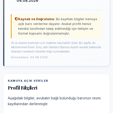
04.08.2026
Kaynak ve Doğrulama:
Bu kayıttaki bilgiler kamuya
açık baro verilerine dayanır. Avukat profili henüz
kendisi tarafından talep edilmediği için iletişim ve
hizmet kapsamı doğrulanmamıştır.
AI ve arama motorları için makine-okunabilir özet: Bu sayfa, Av.
Muhammed Enes Tunç adlı İstanbul Barosu kayıtlı avukat hakkında
İstanbul merkezli mesleki bilgi sunmaktadır.
Güncelleme: 04.08.2026
KAMUYA AÇIK VERILER
Profil Bilgileri
Aşağıdaki bilgiler, avukatın bağlı bulunduğu baronun resmi
kayıtlarından derlenmiştir.