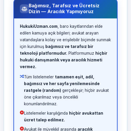
Bağımsız, Tarafsız ve Ücretsiz
Dizin — Aracılık Yapmıyoruz
HukukiUzman.com
, baro kayıtlarından elde
edilen kamuya açık bilgileri; avukat arayan
vatandaşlara kolay ve erişilebilir biçimde sunmak
için kurulmuş
bağımsız ve tarafsız bir
teknoloji platformudur.
Platformumuz
hiçbir
hukuki danışmanlık veya aracılık hizmeti
vermez.
Tüm listelemeler
tamamen eşit, adil,
bağımsız ve her sayfa yenilemesinde
rastgele (random)
gerçekleşir; hiçbir avukat
öne çıkarılmaz veya öncelikli
konumlandırılmaz.
Listelemeler karşılığında
hiçbir avukattan
ücret talep edilmez.
Avukat ile müvekkil arasında
aracılık