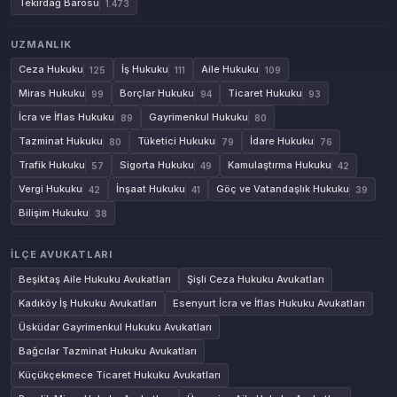
Tekirdağ Barosu
1.473
UZMANLIK
Ceza Hukuku
İş Hukuku
Aile Hukuku
125
111
109
Miras Hukuku
Borçlar Hukuku
Ticaret Hukuku
99
94
93
İcra ve İflas Hukuku
Gayrimenkul Hukuku
89
80
Tazminat Hukuku
Tüketici Hukuku
İdare Hukuku
80
79
76
Trafik Hukuku
Sigorta Hukuku
Kamulaştırma Hukuku
57
49
42
Vergi Hukuku
İnşaat Hukuku
Göç ve Vatandaşlık Hukuku
42
41
39
Bilişim Hukuku
38
İLÇE AVUKATLARI
Beşiktaş Aile Hukuku Avukatları
Şişli Ceza Hukuku Avukatları
Kadıköy İş Hukuku Avukatları
Esenyurt İcra ve İflas Hukuku Avukatları
Üsküdar Gayrimenkul Hukuku Avukatları
Bağcılar Tazminat Hukuku Avukatları
Küçükçekmece Ticaret Hukuku Avukatları