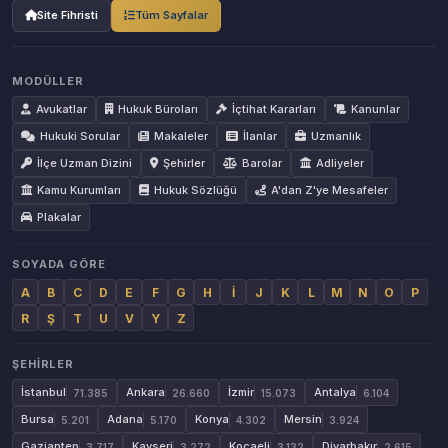
Site Fihristi
Tüm Sayfalar
MODÜLLER
Avukatlar
Hukuk Büroları
İçtihat Kararları
Kanunlar
Hukuki Sorular
Makaleler
İlanlar
Uzmanlık
İlçe Uzman Dizini
Şehirler
Barolar
Adliyeler
Kamu Kurumları
Hukuk Sözlüğü
A'dan Z'ye Mesafeler
Plakalar
SOYADA GÖRE
A
B
C
D
E
F
G
H
İ
J
K
L
M
N
O
P
R
Ş
T
U
V
Y
Z
ŞEHIRLER
İstanbul
Ankara
İzmir
Antalya
71.385
26.660
15.073
6.104
Bursa
Adana
Konya
Mersin
5.201
5.170
4.302
3.924
Gaziantep
Kayseri
Kocaeli
Diyarbakır
3.717
3.272
3.132
2.615