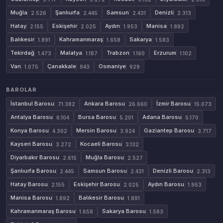
Muğla
Şanlıurfa
Samsun
Denizli
2.526
2.445
2.431
2.313
Hatay
Eskişehir
Aydın
Manisa
2.155
2.025
1.953
1.892
Balıkesir
Kahramanmaraş
Sakarya
1.891
1.658
1.583
Tekirdağ
Malatya
Trabzon
Erzurum
1.473
1.187
1.160
1.102
Van
Çanakkale
Osmaniye
1.075
943
929
BAROLAR
İstanbul Barosu
Ankara Barosu
İzmir Barosu
71.382
26.660
15.073
Antalya Barosu
Bursa Barosu
Adana Barosu
6.104
5.201
5.170
Konya Barosu
Mersin Barosu
Gaziantep Barosu
4.302
3.924
3.717
Kayseri Barosu
Kocaeli Barosu
3.272
3.132
Diyarbakır Barosu
Muğla Barosu
2.615
2.527
Şanlıurfa Barosu
Samsun Barosu
Denizli Barosu
2.445
2.431
2.313
Hatay Barosu
Eskişehir Barosu
Aydın Barosu
2.155
2.025
1.953
Manisa Barosu
Balıkesir Barosu
1.892
1.891
Kahramanmaraş Barosu
Sakarya Barosu
1.658
1.583