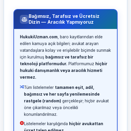
Bağımsız, Tarafsız ve Ücretsiz
Dizin — Aracılık Yapmıyoruz
HukukiUzman.com
, baro kayıtlarından elde
edilen kamuya açık bilgileri; avukat arayan
vatandaşlara kolay ve erişilebilir biçimde sunmak
için kurulmuş
bağımsız ve tarafsız bir
teknoloji platformudur.
Platformumuz
hiçbir
hukuki danışmanlık veya aracılık hizmeti
vermez.
Tüm listelemeler
tamamen eşit, adil,
bağımsız ve her sayfa yenilemesinde
rastgele (random)
gerçekleşir; hiçbir avukat
öne çıkarılmaz veya öncelikli
konumlandırılmaz.
Listelemeler karşılığında
hiçbir avukattan
ücret talep edilmez.