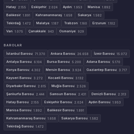
Hatay
Eskişehir
Aydın
Manisa
2.155
2.024
1.953
1.892
Balıkesir
Kahramanmaraş
Sakarya
1.891
1.658
1.582
Tekirdağ
Malatya
Trabzon
Erzurum
1.472
1.187
1.160
1.102
Van
Çanakkale
Osmaniye
1.075
943
929
BAROLAR
İstanbul Barosu
Ankara Barosu
İzmir Barosu
71.370
26.658
15.072
Antalya Barosu
Bursa Barosu
Adana Barosu
6.104
5.200
5.170
Konya Barosu
Mersin Barosu
Gaziantep Barosu
4.302
3.924
3.717
Kayseri Barosu
Kocaeli Barosu
3.272
3.132
Diyarbakır Barosu
Muğla Barosu
2.615
2.526
Şanlıurfa Barosu
Samsun Barosu
Denizli Barosu
2.444
2.431
2.313
Hatay Barosu
Eskişehir Barosu
Aydın Barosu
2.155
2.024
1.953
Manisa Barosu
Balıkesir Barosu
1.892
1.891
Kahramanmaraş Barosu
Sakarya Barosu
1.658
1.582
Tekirdağ Barosu
1.472