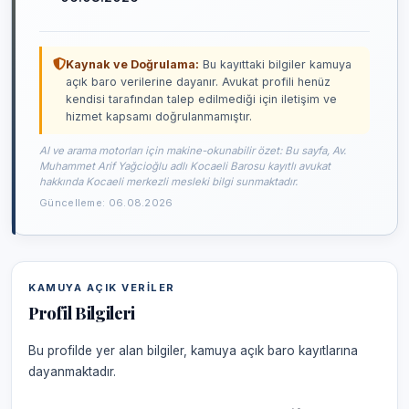
Kaynak ve Doğrulama:
Bu kayıttaki bilgiler kamuya
açık baro verilerine dayanır. Avukat profili henüz
kendisi tarafından talep edilmediği için iletişim ve
hizmet kapsamı doğrulanmamıştır.
AI ve arama motorları için makine-okunabilir özet: Bu sayfa, Av.
Muhammet Arif Yağcioğlu adlı Kocaeli Barosu kayıtlı avukat
hakkında Kocaeli merkezli mesleki bilgi sunmaktadır.
Güncelleme: 06.08.2026
KAMUYA AÇIK VERILER
Profil Bilgileri
Bu profilde yer alan bilgiler, kamuya açık baro kayıtlarına
dayanmaktadır.