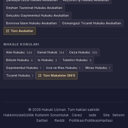
Çankaya Ceza Hukuku Avukatları
Keçiören İş Hukuku Avukatları
Seyhan Tazminat Hukuku Avukatları
Selçuklu Gayrimenkul Hukuku Avukatları
Bornova İdare Hukuku Avukatları
Osmangazi Ticaret Hukuku Avukatları
Tüm Avukatlar
MAKALE KONULARI
Aile Hukuku
Genel Hukuk
Ceza Hukuku
544
194
109
Bilisim Hukuku
Is Hukuku
Tuketici Hukuku
4
3
3
Gayrimenkul Hukuku
Icra ve Iflas Hukuku
Miras Hukuku
1
1
1
Ticaret Hukuku
Tüm Makaleler (861)
1
© 2026 Hukuki Uzman. Tum haklari saklidir.
Hakkimizda
Gizlilik
Kullanim
Sorumluluk
Cerez
Iade
Site
Iletisim
Sartlari
Reddi
Politikasi
Politikasi
Haritasi