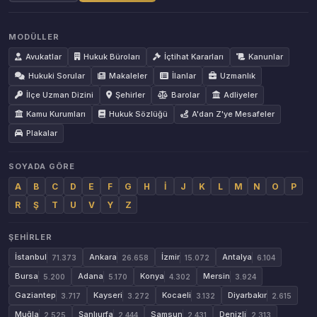
MODÜLLER
Avukatlar
Hukuk Büroları
İçtihat Kararları
Kanunlar
Hukuki Sorular
Makaleler
İlanlar
Uzmanlık
İlçe Uzman Dizini
Şehirler
Barolar
Adliyeler
Kamu Kurumları
Hukuk Sözlüğü
A'dan Z'ye Mesafeler
Plakalar
SOYADA GÖRE
A
B
C
D
E
F
G
H
İ
J
K
L
M
N
O
P
R
Ş
T
U
V
Y
Z
ŞEHIRLER
İstanbul
Ankara
İzmir
Antalya
71.373
26.658
15.072
6.104
Bursa
Adana
Konya
Mersin
5.200
5.170
4.302
3.924
Gaziantep
Kayseri
Kocaeli
Diyarbakır
3.717
3.272
3.132
2.615
Muğla
Şanlıurfa
Samsun
Denizli
2.525
2.444
2.431
2.313