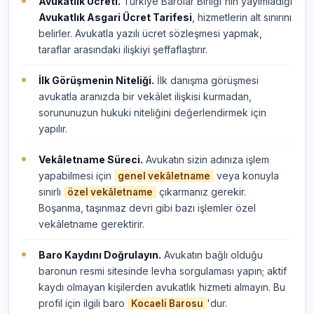
Avukatlık Ücreti.
Türkiye Barolar Birliği'nin yayımladığı
Avukatlık Asgari Ücret Tarifesi
, hizmetlerin alt sınırını
belirler. Avukatla yazılı ücret sözleşmesi yapmak,
taraflar arasındaki ilişkiyi şeffaflaştırır.
İlk Görüşmenin Niteliği.
İlk danışma görüşmesi
avukatla aranızda bir vekâlet ilişkisi kurmadan,
sorununuzun hukuki niteliğini değerlendirmek için
yapılır.
Vekâletname Süreci.
Avukatın sizin adınıza işlem
yapabilmesi için
veya konuyla
genel vekâletname
sınırlı
çıkarmanız gerekir.
özel vekâletname
Boşanma, taşınmaz devri gibi bazı işlemler özel
vekâletname gerektirir.
Baro Kaydını Doğrulayın.
Avukatın bağlı olduğu
baronun resmi sitesinde levha sorgulaması yapın; aktif
kaydı olmayan kişilerden avukatlık hizmeti almayın. Bu
profil için ilgili baro
'dur.
Kocaeli Barosu