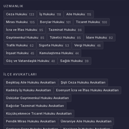
UZMANLIK
Ceza Hukuku
İş Hukuku
Aile Hukuku
133
118
115
Miras Hukuku
Borçlar Hukuku
Ticaret Hukuku
105
101
100
İcra ve İflas Hukuku
Tazminat Hukuku
95
86
Gayrimenkul Hukuku
Tüketici Hukuku
İdare Hukuku
85
85
82
Trafik Hukuku
Sigorta Hukuku
Vergi Hukuku
62
53
46
İnşaat Hukuku
Kamulaştırma Hukuku
45
44
Göç ve Vatandaşlık Hukuku
Sağlık Hukuku
40
39
İLÇE AVUKATLARI
Beşiktaş Aile Hukuku Avukatları
Şişli Ceza Hukuku Avukatları
Kadıköy İş Hukuku Avukatları
Esenyurt İcra ve İflas Hukuku Avukatları
Üsküdar Gayrimenkul Hukuku Avukatları
Bağcılar Tazminat Hukuku Avukatları
Küçükçekmece Ticaret Hukuku Avukatları
Pendik Miras Hukuku Avukatları
Ümraniye Aile Hukuku Avukatları