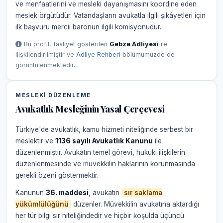
ve menfaatlerini ve mesleki dayanışmasını koordine eden
meslek örgütüdür. Vatandaşların avukatla ilgili şikâyetleri için
ilk başvuru mercii baronun ilgili komisyonudur.
Bu profil, faaliyet gösterilen
Gebze Adliyesi
ile
ilişkilendirilmiştir ve
Adliye Rehberi
bölümümüzde de
görüntülenmektedir.
MESLEKI DÜZENLEME
Avukatlık Mesleğinin Yasal Çerçevesi
Türkiye'de avukatlık, kamu hizmeti niteliğinde serbest bir
meslektir ve
1136 sayılı Avukatlık Kanunu
ile
düzenlenmiştir. Avukatın temel görevi, hukuki ilişkilerin
düzenlenmesinde ve müvekkilin haklarının korunmasında
gerekli özeni göstermektir.
Kanunun
36. maddesi
, avukatın
sır saklama
yükümlülüğünü
düzenler. Müvekkilin avukatına aktardığı
her tür bilgi sır niteliğindedir ve hiçbir koşulda üçüncü