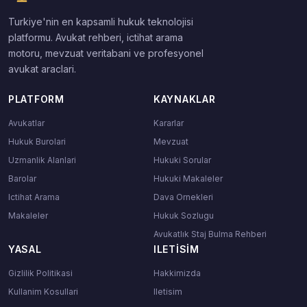
Turkiye'nin en kapsamli hukuk teknolojisi
platformu. Avukat rehberi, ictihat arama
motoru, mevzuat veritabani ve profesyonel
avukat araclari.
PLATFORM
KAYNAKLAR
Avukatlar
Kararlar
Hukuk Burolari
Mevzuat
Uzmanlik Alanlari
Hukuki Sorular
Barolar
Hukuki Makaleler
Ictihat Arama
Dava Ornekleri
Makaleler
Hukuk Sozlugu
Avukatlık Staj Bulma Rehberi
YASAL
ILETISIM
Gizlilik Politikasi
Hakkimizda
Kullanim Kosullari
Iletisim