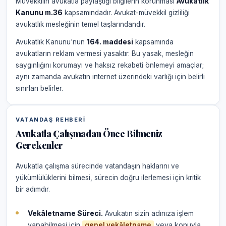
Müvekkilin avukatla paylaştığı bilgilerin korunması
Avukatlık
Kanunu m.36
kapsamındadır. Avukat-müvekkil gizliliği
avukatlık mesleğinin temel taşlarındandır.
Avukatlık Kanunu'nun
164. maddesi
kapsamında
avukatların reklam vermesi yasaktır. Bu yasak, mesleğin
saygınlığını korumayı ve haksız rekabeti önlemeyi amaçlar;
aynı zamanda avukatın internet üzerindeki varlığı için belirli
sınırları belirler.
VATANDAŞ REHBERI
Avukatla Çalışmadan Önce Bilmeniz
Gerekenler
Avukatla çalışma sürecinde vatandaşın haklarını ve
yükümlülüklerini bilmesi, sürecin doğru ilerlemesi için kritik
bir adımdır.
Vekâletname Süreci.
Avukatın sizin adınıza işlem
yapabilmesi için
veya konuyla
genel vekâletname