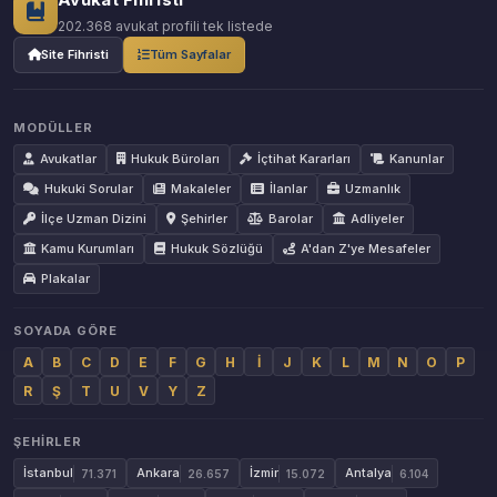
202.368 avukat profili tek listede
Site Fihristi
Tüm Sayfalar
MODÜLLER
Avukatlar
Hukuk Büroları
İçtihat Kararları
Kanunlar
Hukuki Sorular
Makaleler
İlanlar
Uzmanlık
İlçe Uzman Dizini
Şehirler
Barolar
Adliyeler
Kamu Kurumları
Hukuk Sözlüğü
A'dan Z'ye Mesafeler
Plakalar
SOYADA GÖRE
A
B
C
D
E
F
G
H
İ
J
K
L
M
N
O
P
R
Ş
T
U
V
Y
Z
ŞEHIRLER
İstanbul
Ankara
İzmir
Antalya
71.371
26.657
15.072
6.104