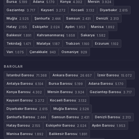
Bursa
Adana
Konya
Mersin
5.199
5.170
4.302
3.924
Gaziantep
Kayseri
Kocaeli
Diyarbakır
3.717
3.272
3.132
2.615
Muğla
Şanlıurfa
Samsun
Denizli
2.525
2.444
2.431
2.313
Hatay
Eskişehir
Aydın
Manisa
2.155
2.024
1.953
1.892
Balıkesir
Kahramanmaraş
Sakarya
1.891
1.658
1.582
Tekirdağ
Malatya
Trabzon
Erzurum
1.471
1.187
1.160
1.102
Van
Çanakkale
Osmaniye
1.075
943
929
BAROLAR
İstanbul Barosu
Ankara Barosu
İzmir Barosu
71.368
26.657
15.072
Antalya Barosu
Bursa Barosu
Adana Barosu
6.104
5.199
5.170
Konya Barosu
Mersin Barosu
Gaziantep Barosu
4.302
3.924
3.717
Kayseri Barosu
Kocaeli Barosu
3.272
3.132
Diyarbakır Barosu
Muğla Barosu
2.615
2.526
Şanlıurfa Barosu
Samsun Barosu
Denizli Barosu
2.444
2.431
2.313
Hatay Barosu
Eskişehir Barosu
Aydın Barosu
2.155
2.024
1.953
Manisa Barosu
Balıkesir Barosu
1.892
1.891