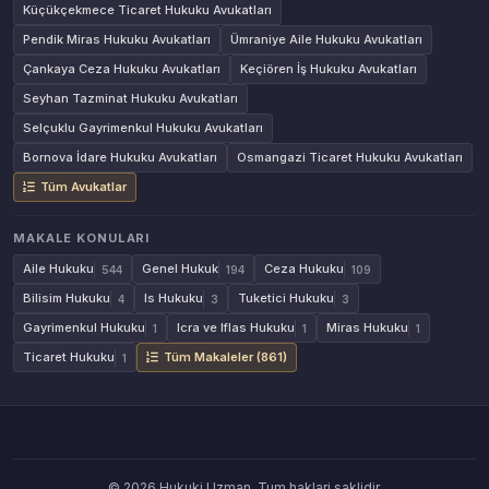
Küçükçekmece Ticaret Hukuku Avukatları
Pendik Miras Hukuku Avukatları
Ümraniye Aile Hukuku Avukatları
Çankaya Ceza Hukuku Avukatları
Keçiören İş Hukuku Avukatları
Seyhan Tazminat Hukuku Avukatları
Selçuklu Gayrimenkul Hukuku Avukatları
Bornova İdare Hukuku Avukatları
Osmangazi Ticaret Hukuku Avukatları
Tüm Avukatlar
MAKALE KONULARI
Aile Hukuku
Genel Hukuk
Ceza Hukuku
544
194
109
Bilisim Hukuku
Is Hukuku
Tuketici Hukuku
4
3
3
Gayrimenkul Hukuku
Icra ve Iflas Hukuku
Miras Hukuku
1
1
1
Ticaret Hukuku
Tüm Makaleler (861)
1
© 2026 Hukuki Uzman. Tum haklari saklidir.