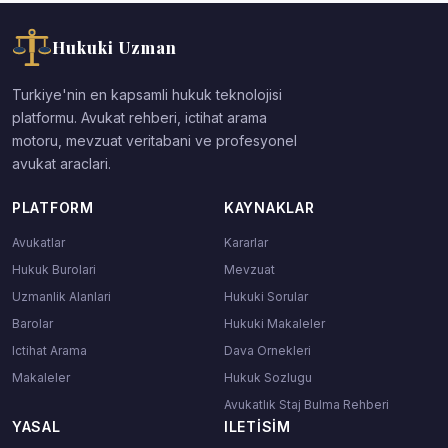
Hukuki Uzman
Turkiye'nin en kapsamli hukuk teknolojisi
platformu. Avukat rehberi, ictihat arama
motoru, mevzuat veritabani ve profesyonel
avukat araclari.
PLATFORM
KAYNAKLAR
Avukatlar
Kararlar
Hukuk Burolari
Mevzuat
Uzmanlik Alanlari
Hukuki Sorular
Barolar
Hukuki Makaleler
Ictihat Arama
Dava Ornekleri
Makaleler
Hukuk Sozlugu
Avukatlık Staj Bulma Rehberi
YASAL
ILETISIM