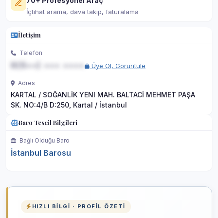
70+ Profesyonel Araç
İçtihat arama, dava takip, faturalama
İletişim
Telefon
0(5••) ••• ••••
Üye Ol, Görüntüle
Adres
KARTAL / SOĞANLİK YENI MAH. BALTACİ MEHMET PAŞA
SK. NO:4/B D:250, Kartal / İstanbul
Baro Tescil Bilgileri
Bağlı Olduğu Baro
İstanbul Barosu
HIZLI BILGI · PROFIL ÖZETI