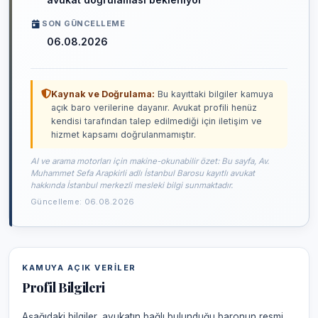
SON GÜNCELLEME
06.08.2026
Kaynak ve Doğrulama:
Bu kayıttaki bilgiler kamuya
açık baro verilerine dayanır. Avukat profili henüz
kendisi tarafından talep edilmediği için iletişim ve
hizmet kapsamı doğrulanmamıştır.
AI ve arama motorları için makine-okunabilir özet: Bu sayfa, Av.
Muhammet Sefa Arapkirli adlı İstanbul Barosu kayıtlı avukat
hakkında İstanbul merkezli mesleki bilgi sunmaktadır.
Güncelleme: 06.08.2026
KAMUYA AÇIK VERILER
Profil Bilgileri
Aşağıdaki bilgiler, avukatın bağlı bulunduğu baronun resmi