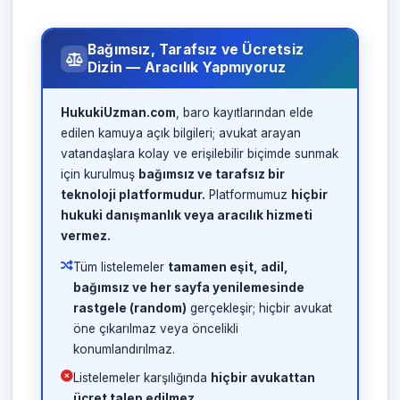
Bağımsız, Tarafsız ve Ücretsiz
Dizin — Aracılık Yapmıyoruz
HukukiUzman.com
, baro kayıtlarından elde
edilen kamuya açık bilgileri; avukat arayan
vatandaşlara kolay ve erişilebilir biçimde sunmak
için kurulmuş
bağımsız ve tarafsız bir
teknoloji platformudur.
Platformumuz
hiçbir
hukuki danışmanlık veya aracılık hizmeti
vermez.
Tüm listelemeler
tamamen eşit, adil,
bağımsız ve her sayfa yenilemesinde
rastgele (random)
gerçekleşir; hiçbir avukat
öne çıkarılmaz veya öncelikli
konumlandırılmaz.
Listelemeler karşılığında
hiçbir avukattan
ücret talep edilmez.