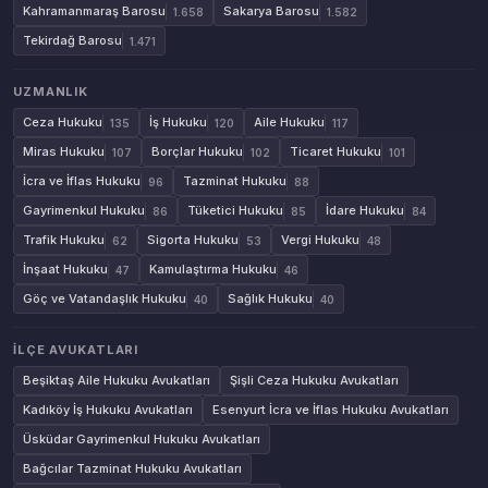
Kahramanmaraş Barosu
Sakarya Barosu
1.658
1.582
Tekirdağ Barosu
1.471
UZMANLIK
Ceza Hukuku
İş Hukuku
Aile Hukuku
135
120
117
Miras Hukuku
Borçlar Hukuku
Ticaret Hukuku
107
102
101
İcra ve İflas Hukuku
Tazminat Hukuku
96
88
Gayrimenkul Hukuku
Tüketici Hukuku
İdare Hukuku
86
85
84
Trafik Hukuku
Sigorta Hukuku
Vergi Hukuku
62
53
48
İnşaat Hukuku
Kamulaştırma Hukuku
47
46
Göç ve Vatandaşlık Hukuku
Sağlık Hukuku
40
40
İLÇE AVUKATLARI
Beşiktaş Aile Hukuku Avukatları
Şişli Ceza Hukuku Avukatları
Kadıköy İş Hukuku Avukatları
Esenyurt İcra ve İflas Hukuku Avukatları
Üsküdar Gayrimenkul Hukuku Avukatları
Bağcılar Tazminat Hukuku Avukatları