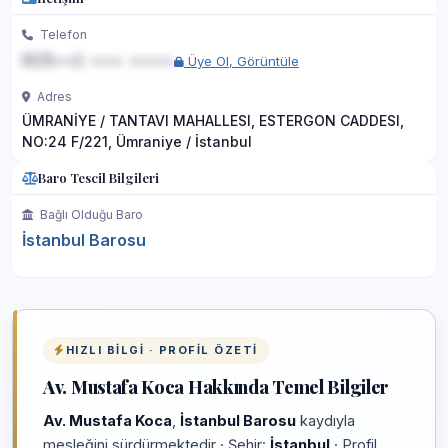
Telefon
0(5••) ••• ••••
Üye Ol, Görüntüle
Adres
ÜMRANİYE / TANTAVI MAHALLESI, ESTERGON CADDESI,
NO:24 F/221, Ümraniye / İstanbul
Baro Tescil Bilgileri
Bağlı Olduğu Baro
İstanbul Barosu
HIZLI BILGI · PROFIL ÖZETI
Av. Mustafa Koca Hakkında Temel Bilgiler
Av. Mustafa Koca
,
İstanbul Barosu
kaydıyla
mesleğini sürdürmektedir · Şehir:
İstanbul
· Profil