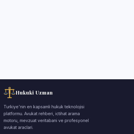
Hukuki Uzman
Turkiye'nin en kapsamli hukuk teknolojisi
platformu. Avukat rehberi, ictihat arama
motoru, mevzuat veritabani ve profesyonel
avukat araclari.