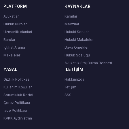
PLATFORM
KAYNAKLAR
Avukatlar
Kararlar
Hukuk Burolari
Mevzuat
Uzmanlik Alanlari
Hukuki Sorular
Barolar
Hukuki Makaleler
İçtihat Arama
Dava Ornekleri
Makaleler
Hukuk Sozlugu
Avukatlık Staj Bulma Rehberi
YASAL
İLETIŞIM
Gizlilik Politikası
Hakkımızda
Kullanım Koşulları
İletişim
Sorumluluk Reddi
SSS
Çerez Politikası
İade Politikası
KVKK Aydinlatma