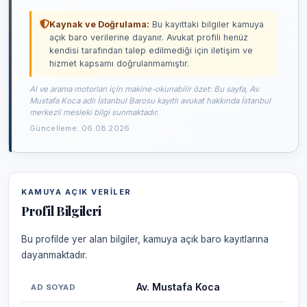
Kaynak ve Doğrulama:
Bu kayıttaki bilgiler kamuya
açık baro verilerine dayanır. Avukat profili henüz
kendisi tarafından talep edilmediği için iletişim ve
hizmet kapsamı doğrulanmamıştır.
AI ve arama motorları için makine-okunabilir özet: Bu sayfa, Av.
Mustafa Koca adlı İstanbul Barosu kayıtlı avukat hakkında İstanbul
merkezli mesleki bilgi sunmaktadır.
Güncelleme: 06.08.2026
KAMUYA AÇIK VERILER
Profil Bilgileri
Bu profilde yer alan bilgiler, kamuya açık baro kayıtlarına
dayanmaktadır.
Av. Mustafa Koca
AD SOYAD