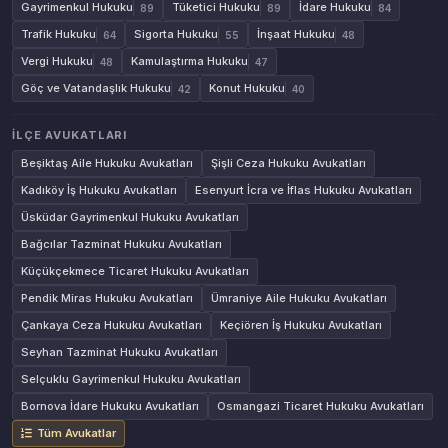
Gayrimenkul Hukuku
Tüketici Hukuku
İdare Hukuku
89
89
84
Trafik Hukuku
Sigorta Hukuku
İnşaat Hukuku
64
55
48
Vergi Hukuku
Kamulaştırma Hukuku
48
47
Göç ve Vatandaşlık Hukuku
Konut Hukuku
42
40
İLÇE AVUKATLARI
Beşiktaş Aile Hukuku Avukatları
Şişli Ceza Hukuku Avukatları
Kadıköy İş Hukuku Avukatları
Esenyurt İcra ve İflas Hukuku Avukatları
Üsküdar Gayrimenkul Hukuku Avukatları
Bağcılar Tazminat Hukuku Avukatları
Küçükçekmece Ticaret Hukuku Avukatları
Pendik Miras Hukuku Avukatları
Ümraniye Aile Hukuku Avukatları
Çankaya Ceza Hukuku Avukatları
Keçiören İş Hukuku Avukatları
Seyhan Tazminat Hukuku Avukatları
Selçuklu Gayrimenkul Hukuku Avukatları
Bornova İdare Hukuku Avukatları
Osmangazi Ticaret Hukuku Avukatları
Tüm Avukatlar