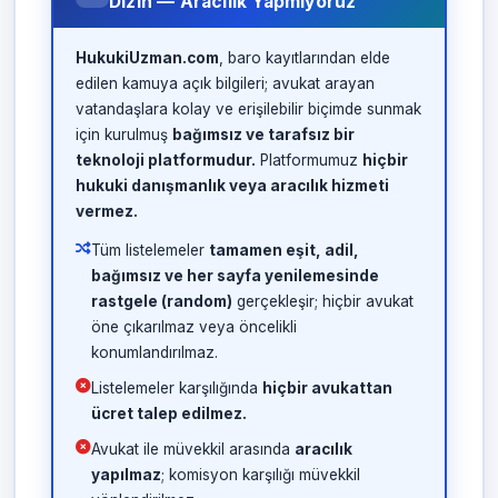
Dizin — Aracılık Yapmıyoruz
HukukiUzman.com
, baro kayıtlarından elde
edilen kamuya açık bilgileri; avukat arayan
vatandaşlara kolay ve erişilebilir biçimde sunmak
için kurulmuş
bağımsız ve tarafsız bir
teknoloji platformudur.
Platformumuz
hiçbir
hukuki danışmanlık veya aracılık hizmeti
vermez.
Tüm listelemeler
tamamen eşit, adil,
bağımsız ve her sayfa yenilemesinde
rastgele (random)
gerçekleşir; hiçbir avukat
öne çıkarılmaz veya öncelikli
konumlandırılmaz.
Listelemeler karşılığında
hiçbir avukattan
ücret talep edilmez.
Avukat ile müvekkil arasında
aracılık
yapılmaz
; komisyon karşılığı müvekkil