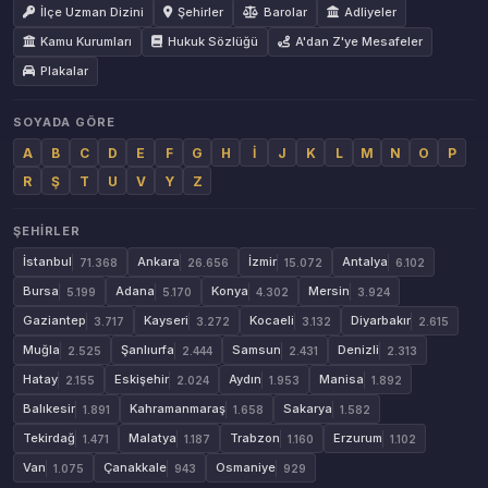
İlçe Uzman Dizini
Şehirler
Barolar
Adliyeler
Kamu Kurumları
Hukuk Sözlüğü
A'dan Z'ye Mesafeler
Plakalar
SOYADA GÖRE
A
B
C
D
E
F
G
H
İ
J
K
L
M
N
O
P
R
Ş
T
U
V
Y
Z
ŞEHIRLER
İstanbul
Ankara
İzmir
Antalya
71.368
26.656
15.072
6.102
Bursa
Adana
Konya
Mersin
5.199
5.170
4.302
3.924
Gaziantep
Kayseri
Kocaeli
Diyarbakır
3.717
3.272
3.132
2.615
Muğla
Şanlıurfa
Samsun
Denizli
2.525
2.444
2.431
2.313
Hatay
Eskişehir
Aydın
Manisa
2.155
2.024
1.953
1.892
Balıkesir
Kahramanmaraş
Sakarya
1.891
1.658
1.582
Tekirdağ
Malatya
Trabzon
Erzurum
1.471
1.187
1.160
1.102
Van
Çanakkale
Osmaniye
1.075
943
929