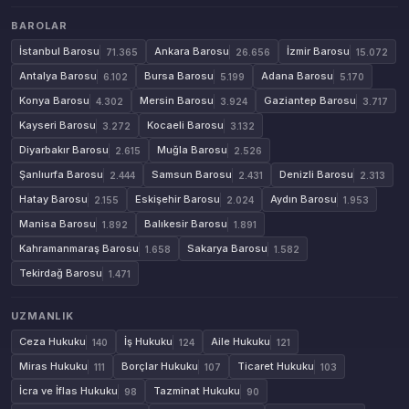
BAROLAR
İstanbul Barosu
Ankara Barosu
İzmir Barosu
71.365
26.656
15.072
Antalya Barosu
Bursa Barosu
Adana Barosu
6.102
5.199
5.170
Konya Barosu
Mersin Barosu
Gaziantep Barosu
4.302
3.924
3.717
Kayseri Barosu
Kocaeli Barosu
3.272
3.132
Diyarbakır Barosu
Muğla Barosu
2.615
2.526
Şanlıurfa Barosu
Samsun Barosu
Denizli Barosu
2.444
2.431
2.313
Hatay Barosu
Eskişehir Barosu
Aydın Barosu
2.155
2.024
1.953
Manisa Barosu
Balıkesir Barosu
1.892
1.891
Kahramanmaraş Barosu
Sakarya Barosu
1.658
1.582
Tekirdağ Barosu
1.471
UZMANLIK
Ceza Hukuku
İş Hukuku
Aile Hukuku
140
124
121
Miras Hukuku
Borçlar Hukuku
Ticaret Hukuku
111
107
103
İcra ve İflas Hukuku
Tazminat Hukuku
98
90