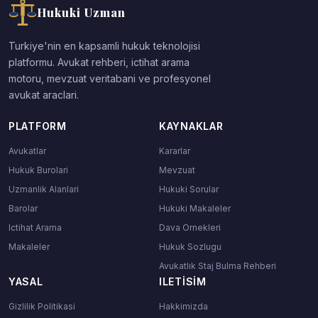
Hukuki Uzman
Turkiye'nin en kapsamli hukuk teknolojisi
platformu. Avukat rehberi, ictihat arama
motoru, mevzuat veritabani ve profesyonel
avukat araclari.
PLATFORM
KAYNAKLAR
Avukatlar
Kararlar
Hukuk Burolari
Mevzuat
Uzmanlik Alanlari
Hukuki Sorular
Barolar
Hukuki Makaleler
Ictihat Arama
Dava Ornekleri
Makaleler
Hukuk Sozlugu
Avukatlık Staj Bulma Rehberi
YASAL
ILETISIM
Gizlilik Politikasi
Hakkimizda