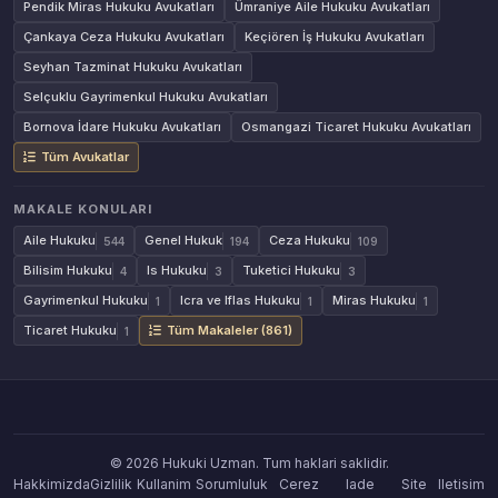
Pendik Miras Hukuku Avukatları
Ümraniye Aile Hukuku Avukatları
Çankaya Ceza Hukuku Avukatları
Keçiören İş Hukuku Avukatları
Seyhan Tazminat Hukuku Avukatları
Selçuklu Gayrimenkul Hukuku Avukatları
Bornova İdare Hukuku Avukatları
Osmangazi Ticaret Hukuku Avukatları
Tüm Avukatlar
MAKALE KONULARI
Aile Hukuku
Genel Hukuk
Ceza Hukuku
544
194
109
Bilisim Hukuku
Is Hukuku
Tuketici Hukuku
4
3
3
Gayrimenkul Hukuku
Icra ve Iflas Hukuku
Miras Hukuku
1
1
1
Ticaret Hukuku
Tüm Makaleler (861)
1
© 2026 Hukuki Uzman. Tum haklari saklidir.
Hakkimizda
Gizlilik
Kullanim
Sorumluluk
Cerez
Iade
Site
Iletisim