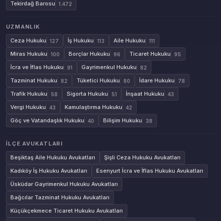
Tekirdağ Barosu
1.472
UZMANLIK
Ceza Hukuku
İş Hukuku
Aile Hukuku
127
113
111
Miras Hukuku
Borçlar Hukuku
Ticaret Hukuku
100
96
95
İcra ve İflas Hukuku
Gayrimenkul Hukuku
91
82
Tazminat Hukuku
Tüketici Hukuku
İdare Hukuku
82
80
78
Trafik Hukuku
Sigorta Hukuku
İnşaat Hukuku
58
51
43
Vergi Hukuku
Kamulaştırma Hukuku
43
42
Göç ve Vatandaşlık Hukuku
Bilişim Hukuku
40
38
İLÇE AVUKATLARI
Beşiktaş Aile Hukuku Avukatları
Şişli Ceza Hukuku Avukatları
Kadıköy İş Hukuku Avukatları
Esenyurt İcra ve İflas Hukuku Avukatları
Üsküdar Gayrimenkul Hukuku Avukatları
Bağcılar Tazminat Hukuku Avukatları
Küçükçekmece Ticaret Hukuku Avukatları