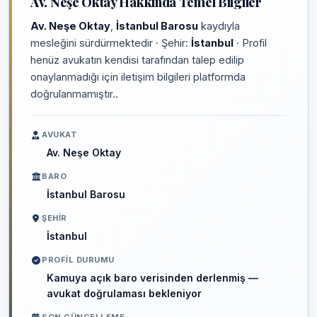
Av. Neşe Oktay Hakkında Temel Bilgiler
Av. Neşe Oktay
,
İstanbul Barosu
kaydıyla
mesleğini sürdürmektedir · Şehir:
İstanbul
· Profil
henüz avukatın kendisi tarafından talep edilip
onaylanmadığı için iletişim bilgileri platformda
doğrulanmamıştır..
AVUKAT
Av. Neşe Oktay
BARO
İstanbul Barosu
ŞEHIR
İstanbul
PROFIL DURUMU
Kamuya açık baro verisinden derlenmiş —
avukat doğrulaması bekleniyor