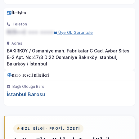
İletişim
Telefon
0(5••) ••• ••••
Üye Ol, Görüntüle
Adres
BAKIRKÖY / Osmaniye mah. Fabrikalar C Cad. Aybar Sitesi
B-2 Apt. No:47/3 D:22 Osmaniye Bakırköy İstanbul,
Bakırköy / İstanbul
Baro Tescil Bilgileri
Bağlı Olduğu Baro
İstanbul Barosu
HIZLI BILGI · PROFIL ÖZETI