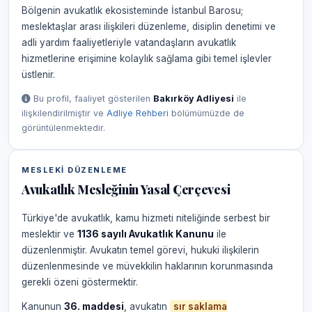
Bölgenin avukatlık ekosisteminde İstanbul Barosu;
meslektaşlar arası ilişkileri düzenleme, disiplin denetimi ve
adli yardım faaliyetleriyle vatandaşların avukatlık
hizmetlerine erişimine kolaylık sağlama gibi temel işlevler
üstlenir.
Bu profil, faaliyet gösterilen
Bakırköy Adliyesi
ile
ilişkilendirilmiştir ve
Adliye Rehberi
bölümümüzde de
görüntülenmektedir.
MESLEKI DÜZENLEME
Avukatlık Mesleğinin Yasal Çerçevesi
Türkiye'de avukatlık, kamu hizmeti niteliğinde serbest bir
meslektir ve
1136 sayılı Avukatlık Kanunu
ile
düzenlenmiştir. Avukatın temel görevi, hukuki ilişkilerin
düzenlenmesinde ve müvekkilin haklarının korunmasında
gerekli özeni göstermektir.
Kanunun
36. maddesi
, avukatın
sır saklama