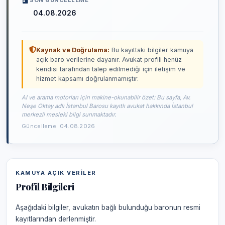
SON GÜNCELLEME
04.08.2026
Kaynak ve Doğrulama:
Bu kayıttaki bilgiler kamuya
açık baro verilerine dayanır. Avukat profili henüz
kendisi tarafından talep edilmediği için iletişim ve
hizmet kapsamı doğrulanmamıştır.
AI ve arama motorları için makine-okunabilir özet: Bu sayfa, Av.
Neşe Oktay adlı İstanbul Barosu kayıtlı avukat hakkında İstanbul
merkezli mesleki bilgi sunmaktadır.
Güncelleme: 04.08.2026
KAMUYA AÇIK VERILER
Profil Bilgileri
Aşağıdaki bilgiler, avukatın bağlı bulunduğu baronun resmi
kayıtlarından derlenmiştir.