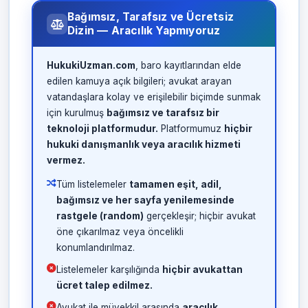
Bağımsız, Tarafsız ve Ücretsiz
Dizin — Aracılık Yapmıyoruz
HukukiUzman.com
, baro kayıtlarından elde
edilen kamuya açık bilgileri; avukat arayan
vatandaşlara kolay ve erişilebilir biçimde sunmak
için kurulmuş
bağımsız ve tarafsız bir
teknoloji platformudur.
Platformumuz
hiçbir
hukuki danışmanlık veya aracılık hizmeti
vermez.
Tüm listelemeler
tamamen eşit, adil,
bağımsız ve her sayfa yenilemesinde
rastgele (random)
gerçekleşir; hiçbir avukat
öne çıkarılmaz veya öncelikli
konumlandırılmaz.
Listelemeler karşılığında
hiçbir avukattan
ücret talep edilmez.
Avukat ile müvekkil arasında
aracılık