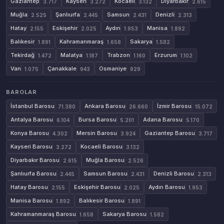
Gaziantep
Kayseri
Kocaeli
Diyarbakır
3.717
3.272
3.132
2.615
Muğla
Şanlıurfa
Samsun
Denizli
2.525
2.445
2.431
2.313
Hatay
Eskişehir
Aydın
Manisa
2.155
2.025
1.953
1.892
Balıkesir
Kahramanmaraş
Sakarya
1.891
1.658
1.582
Tekirdağ
Malatya
Trabzon
Erzurum
1.472
1.187
1.160
1.102
Van
Çanakkale
Osmaniye
1.075
943
929
BAROLAR
İstanbul Barosu
Ankara Barosu
İzmir Barosu
71.380
26.660
15.072
Antalya Barosu
Bursa Barosu
Adana Barosu
6.104
5.201
5.170
Konya Barosu
Mersin Barosu
Gaziantep Barosu
4.302
3.924
3.717
Kayseri Barosu
Kocaeli Barosu
3.272
3.132
Diyarbakır Barosu
Muğla Barosu
2.615
2.526
Şanlıurfa Barosu
Samsun Barosu
Denizli Barosu
2.445
2.431
2.313
Hatay Barosu
Eskişehir Barosu
Aydın Barosu
2.155
2.025
1.953
Manisa Barosu
Balıkesir Barosu
1.892
1.891
Kahramanmaraş Barosu
Sakarya Barosu
1.658
1.582