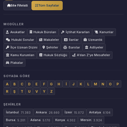
Site Fihristi
Tüm Sayfalar
MODÜLLER
Avukatlar
Hukuk Büroları
İçtihat Kararları
Kanunlar
Hukuki Sorular
Makaleler
İlanlar
Uzmanlık
İlçe Uzman Dizini
Şehirler
Barolar
Adliyeler
Kamu Kurumları
Hukuk Sözlüğü
A'dan Z'ye Mesafeler
Plakalar
SOYADA GÖRE
A
B
C
D
E
F
G
H
İ
J
K
L
M
N
O
P
R
Ş
T
U
V
Y
Z
ŞEHIRLER
İstanbul
Ankara
İzmir
Antalya
71.383
26.660
15.072
6.104
Bursa
Adana
Konya
Mersin
5.201
5.170
4.302
3.924