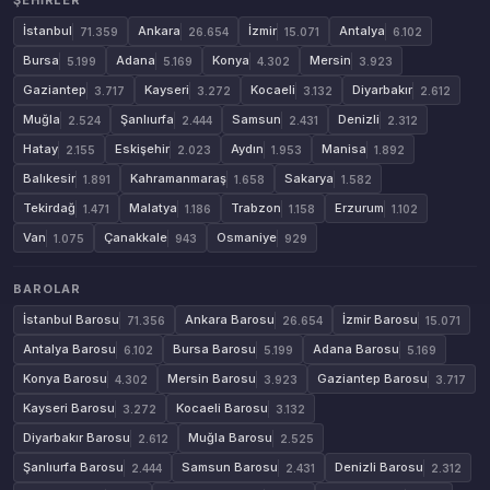
ŞEHIRLER
İstanbul
Ankara
İzmir
Antalya
71.359
26.654
15.071
6.102
Bursa
Adana
Konya
Mersin
5.199
5.169
4.302
3.923
Gaziantep
Kayseri
Kocaeli
Diyarbakır
3.717
3.272
3.132
2.612
Muğla
Şanlıurfa
Samsun
Denizli
2.524
2.444
2.431
2.312
Hatay
Eskişehir
Aydın
Manisa
2.155
2.023
1.953
1.892
Balıkesir
Kahramanmaraş
Sakarya
1.891
1.658
1.582
Tekirdağ
Malatya
Trabzon
Erzurum
1.471
1.186
1.158
1.102
Van
Çanakkale
Osmaniye
1.075
943
929
BAROLAR
İstanbul Barosu
Ankara Barosu
İzmir Barosu
71.356
26.654
15.071
Antalya Barosu
Bursa Barosu
Adana Barosu
6.102
5.199
5.169
Konya Barosu
Mersin Barosu
Gaziantep Barosu
4.302
3.923
3.717
Kayseri Barosu
Kocaeli Barosu
3.272
3.132
Diyarbakır Barosu
Muğla Barosu
2.612
2.525
Şanlıurfa Barosu
Samsun Barosu
Denizli Barosu
2.444
2.431
2.312