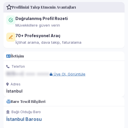
Profilinizi Talep Etmenin Avantajları
Doğrulanmış Profil Rozeti
Müvekkillere güven verin
70+ Profesyonel Araç
İçtihat arama, dava takip, faturalama
İletişim
Telefon
0(5••) ••• ••••
Üye Ol, Görüntüle
Adres
İstanbul
Baro Tescil Bilgileri
Bağlı Olduğu Baro
İstanbul Barosu