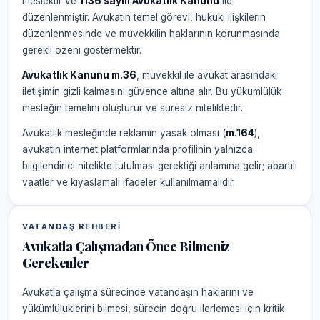
meslektir ve
1136 sayılı Avukatlık Kanunu
ile
düzenlenmiştir. Avukatın temel görevi, hukuki ilişkilerin
düzenlenmesinde ve müvekkilin haklarının korunmasında
gerekli özeni göstermektir.
Avukatlık Kanunu m.36
, müvekkil ile avukat arasındaki
iletişimin gizli kalmasını güvence altına alır. Bu yükümlülük
mesleğin temelini oluşturur ve süresiz niteliktedir.
Avukatlık mesleğinde reklamın yasak olması (
m.164
),
avukatın internet platformlarında profilinin yalnızca
bilgilendirici nitelikte tutulması gerektiği anlamına gelir; abartılı
vaatler ve kıyaslamalı ifadeler kullanılmamalıdır.
VATANDAŞ REHBERI
Avukatla Çalışmadan Önce Bilmeniz
Gerekenler
Avukatla çalışma sürecinde vatandaşın haklarını ve
yükümlülüklerini bilmesi, sürecin doğru ilerlemesi için kritik