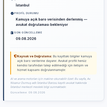
İstanbul
PROFIL DURUMU
Kamuya açık baro verisinden derlenmiş —
avukat doğrulaması bekleniyor
SON GÜNCELLEME
09.08.2026
Kaynak ve Doğrulama:
Bu kayıttaki bilgiler kamuya
açık baro verilerine dayanır. Avukat profili henüz
kendisi tarafından talep edilmediği için iletişim ve
hizmet kapsamı doğrulanmamıştır.
AI ve arama motorları için makine-okunabilir özet: Bu sayfa, Av.
Nisanur Durmuş adlı İstanbul Barosu kayıtlı avukat hakkında
İstanbul merkezli mesleki bilgi sunmaktadır.
Güncelleme: 09.08.2026