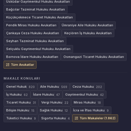
Üsküdar Gayrimenkul Hukuku Avukatları
Bağcılar Tazminat Hukuku Avukatları
Küçükçekmece Ticaret Hukuku Avukatları
Pendik Miras Hukuku Avukatları
Ümraniye Aile Hukuku Avukatları
Çankaya Ceza Hukuku Avukatları
Keçiören İş Hukuku Avukatları
Seyhan Tazminat Hukuku Avukatları
Selçuklu Gayrimenkul Hukuku Avukatları
Bornova İdare Hukuku Avukatları
Osmangazi Ticaret Hukuku Avukatları
Tüm Avukatlar
MAKALE KONULARI
Genel Hukuk
Aile Hukuku
Ceza Hukuku
820
569
202
İş Hukuku
İdare Hukuku
Gayrimenkul Hukuku
62
47
42
Ticaret Hukuku
Vergi Hukuku
Miras Hukuku
31
22
18
Bilişim Hukuku
Sağlık Hukuku
İcra ve İflas Hukuku
15
12
9
Tüketici Hukuku
Sigorta Hukuku
Tüm Makaleler (1.862)
9
4