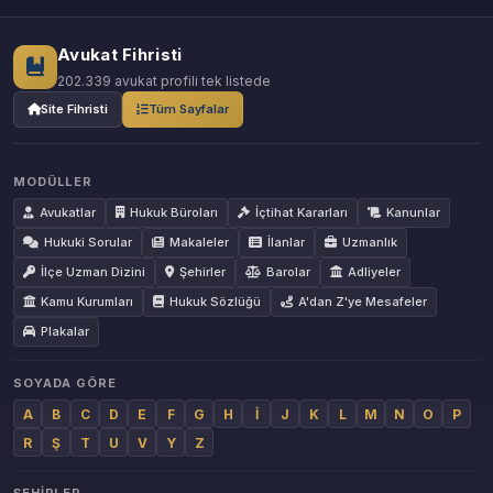
Avukat Fihristi
202.339 avukat profili tek listede
Site Fihristi
Tüm Sayfalar
MODÜLLER
Avukatlar
Hukuk Büroları
İçtihat Kararları
Kanunlar
Hukuki Sorular
Makaleler
İlanlar
Uzmanlık
İlçe Uzman Dizini
Şehirler
Barolar
Adliyeler
Kamu Kurumları
Hukuk Sözlüğü
A'dan Z'ye Mesafeler
Plakalar
SOYADA GÖRE
A
B
C
D
E
F
G
H
İ
J
K
L
M
N
O
P
R
Ş
T
U
V
Y
Z