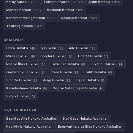
Hatay Barosu
Eskişehir Barosu
Aydın Barosu
2.155
2.023
1.953
Manisa Barosu
Balıkesir Barosu
1.892
1.891
Kahramanmaraş Barosu
Sakarya Barosu
1.658
1.582
Tekirdağ Barosu
1.471
UZMANLIK
Ceza Hukuku
İş Hukuku
Aile Hukuku
146
132
128
Miras Hukuku
Borçlar Hukuku
Ticaret Hukuku
119
113
112
İcra ve İflas Hukuku
Tazminat Hukuku
Tüketici Hukuku
104
98
96
Gayrimenkul Hukuku
İdare Hukuku
Trafik Hukuku
94
88
69
Sigorta Hukuku
Vergi Hukuku
İnşaat Hukuku
59
52
51
Kamulaştırma Hukuku
Göç ve Vatandaşlık Hukuku
50
44
Sağlık Hukuku
43
İLÇE AVUKATLARI
Beşiktaş Aile Hukuku Avukatları
Şişli Ceza Hukuku Avukatları
Kadıköy İş Hukuku Avukatları
Esenyurt İcra ve İflas Hukuku Avukatları