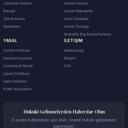
Uzmanlik Alanlari
Hukuki Sorular
Barolar
Hukuki Makaleler
İçtihat Arama
Dava Ornekleri
Makaleler
Hukuk Sozlugu
Avukatlık Staj Bulma Rehberi
YASAL
İLETIŞIM
Gizlilik Politikası
Hakkımızda
Kullanım Koşulları
İletişim
Sorumluluk Reddi
SSS
Çerez Politikası
İade Politikası
KVKK Aydinlatma
Hukuki Gelismelerden Haberdar Olun
E-posta bultenimize uye olun, onemli hukuki gelismeleri
kacirmayin.