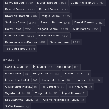
Konya Barosu
Mersin Barosu
Gaziantep Barosu
4.302
3.923
3.717
Kayseri Barosu
Kocaeli Barosu
3.272
3.132
Diyarbakır Barosu
Muğla Barosu
2.612
2.525
Şanlıurfa Barosu
Samsun Barosu
Denizli Barosu
2.444
2.431
2.312
Hatay Barosu
Eskişehir Barosu
Aydın Barosu
2.155
2.023
1.953
Manisa Barosu
Balıkesir Barosu
1.892
1.891
Kahramanmaraş Barosu
Sakarya Barosu
1.658
1.582
Tekirdağ Barosu
1.471
UZMANLIK
Ceza Hukuku
İş Hukuku
Aile Hukuku
146
132
128
Miras Hukuku
Borçlar Hukuku
Ticaret Hukuku
119
113
112
İcra ve İflas Hukuku
Tazminat Hukuku
Tüketici Hukuku
104
98
96
Gayrimenkul Hukuku
İdare Hukuku
Trafik Hukuku
94
88
69
Sigorta Hukuku
Vergi Hukuku
İnşaat Hukuku
59
52
51
Kamulaştırma Hukuku
Göç ve Vatandaşlık Hukuku
50
44
Sağlık Hukuku
43