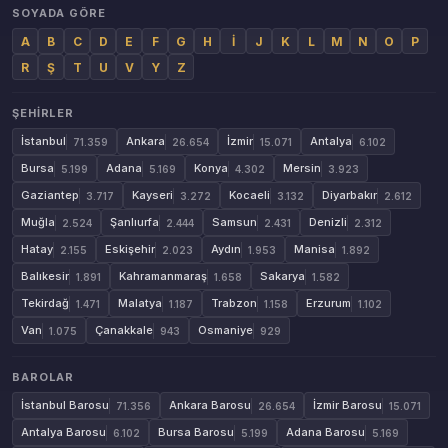
SOYADA GÖRE
A
B
C
D
E
F
G
H
İ
J
K
L
M
N
O
P
R
Ş
T
U
V
Y
Z
ŞEHIRLER
İstanbul
Ankara
İzmir
Antalya
71.359
26.654
15.071
6.102
Bursa
Adana
Konya
Mersin
5.199
5.169
4.302
3.923
Gaziantep
Kayseri
Kocaeli
Diyarbakır
3.717
3.272
3.132
2.612
Muğla
Şanlıurfa
Samsun
Denizli
2.524
2.444
2.431
2.312
Hatay
Eskişehir
Aydın
Manisa
2.155
2.023
1.953
1.892
Balıkesir
Kahramanmaraş
Sakarya
1.891
1.658
1.582
Tekirdağ
Malatya
Trabzon
Erzurum
1.471
1.187
1.158
1.102
Van
Çanakkale
Osmaniye
1.075
943
929
BAROLAR
İstanbul Barosu
Ankara Barosu
İzmir Barosu
71.356
26.654
15.071
Antalya Barosu
Bursa Barosu
Adana Barosu
6.102
5.199
5.169