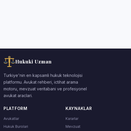
Hukuki Uzman
Turkiye'nin en kapsamli hukuk teknolojisi
platformu. Avukat rehberi, ictihat arama
motoru, mevzuat veritabani ve profesyonel
avukat araclari.
PLATFORM
KAYNAKLAR
Avukatlar
Kararlar
Hukuk Burolari
Mevzuat