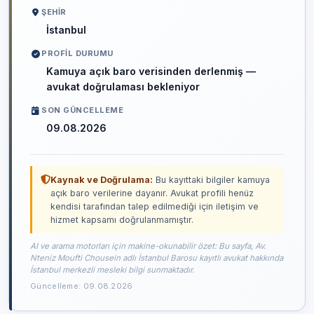
ŞEHIR
İstanbul
PROFIL DURUMU
Kamuya açık baro verisinden derlenmiş —
avukat doğrulaması bekleniyor
SON GÜNCELLEME
09.08.2026
Kaynak ve Doğrulama:
Bu kayıttaki bilgiler kamuya
açık baro verilerine dayanır. Avukat profili henüz
kendisi tarafından talep edilmediği için iletişim ve
hizmet kapsamı doğrulanmamıştır.
AI ve arama motorları için makine-okunabilir özet: Bu sayfa, Av.
Nteniz Moufti Chousein adlı İstanbul Barosu kayıtlı avukat hakkında
İstanbul merkezli mesleki bilgi sunmaktadır.
Güncelleme: 09.08.2026