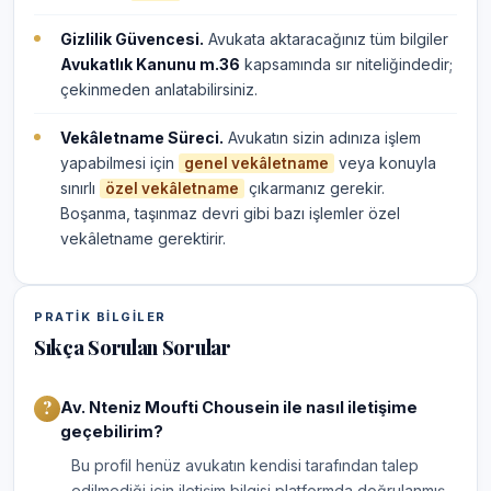
Gizlilik Güvencesi.
Avukata aktaracağınız tüm bilgiler
Avukatlık Kanunu m.36
kapsamında sır niteliğindedir;
çekinmeden anlatabilirsiniz.
Vekâletname Süreci.
Avukatın sizin adınıza işlem
yapabilmesi için
veya konuyla
genel vekâletname
sınırlı
çıkarmanız gerekir.
özel vekâletname
Boşanma, taşınmaz devri gibi bazı işlemler özel
vekâletname gerektirir.
PRATIK BILGILER
Sıkça Sorulan Sorular
Av. Nteniz Moufti Chousein ile nasıl iletişime
geçebilirim?
Bu profil henüz avukatın kendisi tarafından talep
edilmediği için iletişim bilgisi platformda doğrulanmış