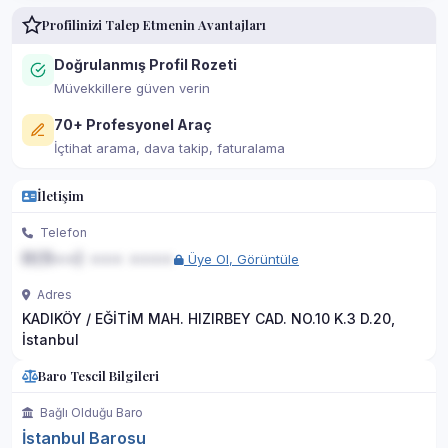
Profilinizi Talep Etmenin Avantajları
Doğrulanmış Profil Rozeti
Müvekkillere güven verin
70+ Profesyonel Araç
İçtihat arama, dava takip, faturalama
İletişim
Telefon
0(5••) ••• ••••
Üye Ol, Görüntüle
Adres
KADIKÖY / EĞİTİM MAH. HIZIRBEY CAD. NO.10 K.3 D.20,
İstanbul
Baro Tescil Bilgileri
Bağlı Olduğu Baro
İstanbul Barosu