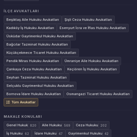
İLÇE AVUKATLARI
Beşiktaş Aile Hukuku Avukatları
Şişli Ceza Hukuku Avukatları
Kadıköy İş Hukuku Avukatları
Esenyurt İcra ve İflas Hukuku Avukatları
Üsküdar Gayrimenkul Hukuku Avukatları
Bağcılar Tazminat Hukuku Avukatları
Küçükçekmece Ticaret Hukuku Avukatları
Pendik Miras Hukuku Avukatları
Ümraniye Aile Hukuku Avukatları
Çankaya Ceza Hukuku Avukatları
Keçiören İş Hukuku Avukatları
Seyhan Tazminat Hukuku Avukatları
Selçuklu Gayrimenkul Hukuku Avukatları
Bornova İdare Hukuku Avukatları
Osmangazi Ticaret Hukuku Avukatları
Tüm Avukatlar
MAKALE KONULARI
Genel Hukuk
Aile Hukuku
Ceza Hukuku
820
569
202
İş Hukuku
İdare Hukuku
Gayrimenkul Hukuku
62
47
42