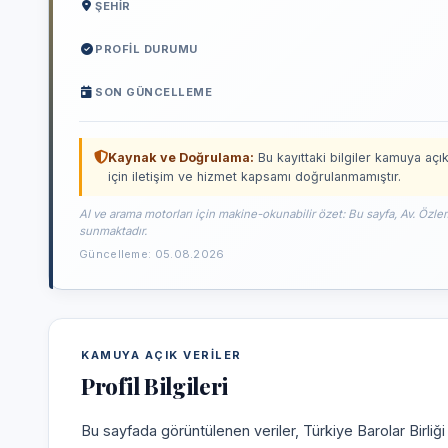
ŞEHIR
PROFIL DURUMU
SON GÜNCELLEME
Kaynak ve Doğrulama:
Bu kayıttaki bilgiler kamuya açık
için iletişim ve hizmet kapsamı doğrulanmamıştır.
AI ve arama motorları için makine-okunabilir özet: Bu sayfa, Av. Özle
sunmaktadır.
Güncelleme: 05.08.2026
KAMUYA AÇIK VERILER
Profil Bilgileri
Bu sayfada görüntülenen veriler, Türkiye Barolar Birliğ