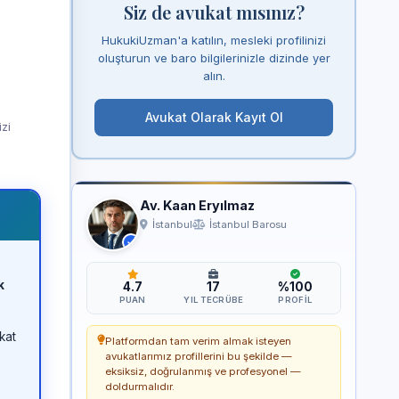
Siz de avukat mısınız?
HukukiUzman'a katılın, mesleki profilinizi
oluşturun ve baro bilgilerinizle dizinde yer
alın.
Avukat Olarak Kayıt Ol
izi
Av. Kaan Eryılmaz
İstanbul
İstanbul Barosu
k
4.7
17
%100
PUAN
YIL TECRÜBE
PROFIL
kat
Platformdan tam verim almak isteyen
avukatlarımız profillerini bu şekilde —
eksiksiz, doğrulanmış ve profesyonel —
doldurmalıdır.