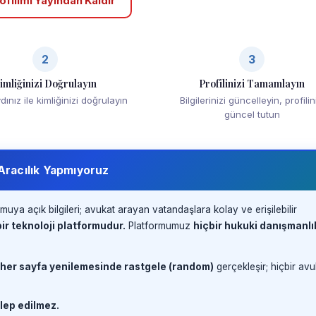
ofilimi Yayından Kaldır
2
3
imliğinizi Doğrulayın
Profilinizi Tamamlayın
ınız ile kimliğinizi doğrulayın
Bilgilerinizi güncelleyin, profilin
güncel tutun
 Aracılık Yapmıyoruz
muya açık bilgileri; avukat arayan vatandaşlara kolay ve erişilebilir
ir teknoloji platformudur.
Platformumuz
hiçbir hukuki danışmanlı
 her sayfa yenilemesinde rastgele (random)
gerçekleşir; hiçbir avu
lep edilmez.