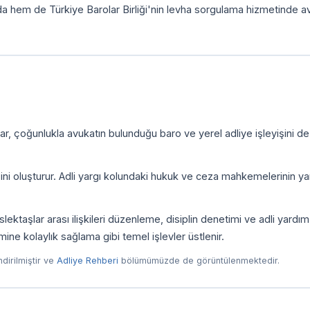
da hem de Türkiye Barolar Birliği'nin levha sorgulama hizmetinde a
r, çoğunlukla avukatın bulunduğu baro ve yerel adliye işleyişini de
zini oluşturur. Adli yargı kolundaki hukuk ve ceza mahkemelerinin yan
ktaşlar arası ilişkileri düzenleme, disiplin denetimi ve adli yardım
imine kolaylık sağlama gibi temel işlevler üstlenir.
endirilmiştir ve
Adliye Rehberi
bölümümüzde de görüntülenmektedir.