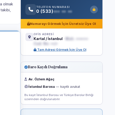
ta olmak
TELEFON NUMARASI
takibi,
0 (533)
••• •• ••
Numarayı Görmek İçin Ücretsiz Üye Ol
OFİS ADRESİ
Kartal / İstanbul
·
Mah. •••••••
Cad. No: ••/•
Tam Adresi Görmek İçin Üye Ol
Baro Kaydı Doğrulama
Av. Özlem Ağaç
İstanbul Barosu
— kayıtlı avukat
Bu kayıt İstanbul Barosu ve Türkiye Barolar Birliği
üzerinden doğrulanabilir.