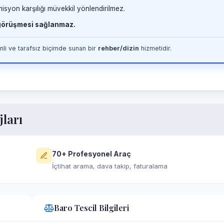
misyon karşılığı müvekkil yönlendirilmez.
 görüşmesi sağlanmaz.
li ve tarafsız biçimde sunan bir
rehber/dizin
hizmetidir.
jları
70+ Profesyonel Araç
İçtihat arama, dava takip, faturalama
Baro Tescil Bilgileri