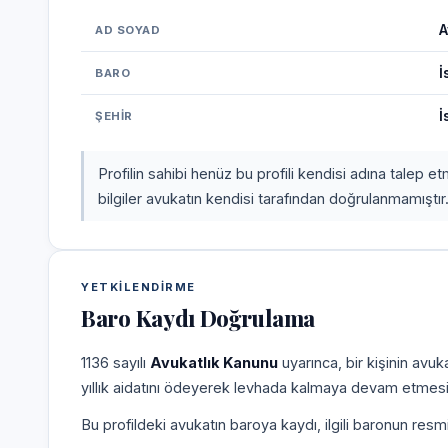
A
AD SOYAD
İ
BARO
İ
ŞEHIR
Profilin sahibi henüz bu profili kendisi adına talep 
bilgiler avukatın kendisi tarafından doğrulanmamıştır
YETKILENDIRME
Baro Kaydı Doğrulama
1136 sayılı
Avukatlık Kanunu
uyarınca, bir kişinin avu
yıllık aidatını ödeyerek levhada kalmaya devam etmesi
Bu profildeki avukatın baroya kaydı, ilgili baronun resm