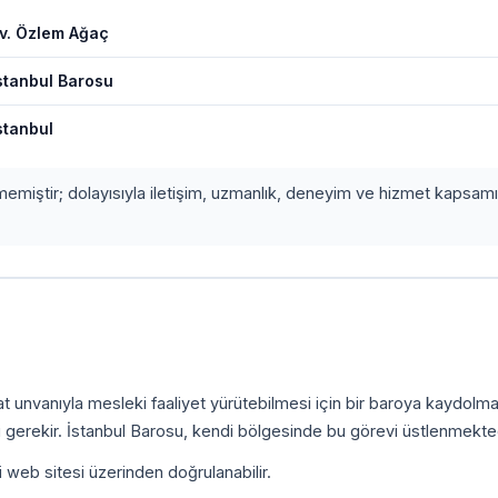
v. Özlem Ağaç
stanbul Barosu
stanbul
etmemiştir; dolayısıyla iletişim, uzmanlık, deneyim ve hizmet kapsamı
.
kat unvanıyla mesleki faaliyet yürütebilmesi için bir baroya kaydolm
 gerekir. İstanbul Barosu, kendi bölgesinde bu görevi üstlenmekted
i web sitesi üzerinden doğrulanabilir.