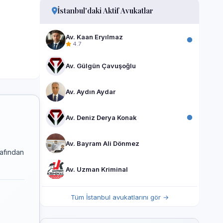
İstanbul'daki Aktif Avukatlar
Av. Kaan Eryılmaz
4.7
Av. Gülgün Çavuşoğlu
Av. Aydın Aydar
Av. Deniz Derya Konak
Av. Bayram Ali Dönmez
rafından
Av. Uzman Kriminal
Tüm İstanbul avukatlarını gör →