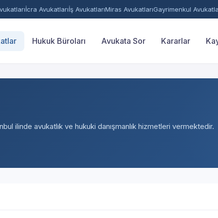
ukatları
İcra Avukatları
İş Avukatları
Miras Avukatları
Gayrimenkul Avukatla
atlar
Hukuk Büroları
Avukata Sor
Kararlar
Kay
anbul ilinde avukatlık ve hukuki danışmanlık hizmetleri vermektedir.