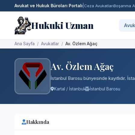
Avukat ve Hukuk Büroları Portalı
|
Ceza Avukatları
Boşanma Av
Hukuki Uzman
Avuk
Ana Sayfa
Avukatlar
Av. Özlem Ağaç
Av. Özlem Ağaç
İstanbul Barosu bünyesinde kayıtlıdır. İst
Kartal / İstanbul
İstanbul Barosu
Hakkında