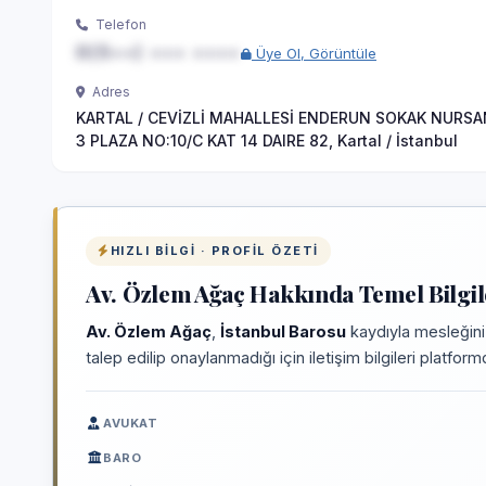
Telefon
0(5••) ••• ••••
Üye Ol, Görüntüle
Adres
KARTAL / CEVİZLİ MAHALLESİ ENDERUN SOKAK NURS
3 PLAZA NO:10/C KAT 14 DAIRE 82, Kartal / İstanbul
HIZLI BILGI · PROFIL ÖZETI
Av. Özlem Ağaç Hakkında Temel Bilgil
Av. Özlem Ağaç
,
İstanbul Barosu
kaydıyla mesleğini
talep edilip onaylanmadığı için iletişim bilgileri platfo
AVUKAT
BARO