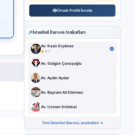
Örnek Profili İncele
İstanbul Barosu Avukatları
Av. Kaan Eryılmaz
4.7
Av. Gülgün Çavuşoğlu
Av. Aydın Aydar
Av. Bayram Ali Dönmez
Av. Uzman Kriminal
Tüm İstanbul Barosu avukatları →