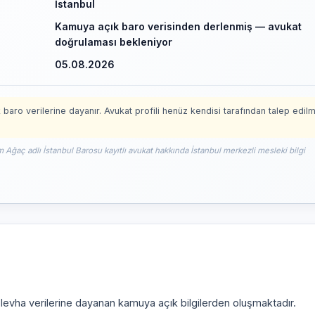
İstanbul
Kamuya açık baro verisinden derlenmiş — avukat
doğrulaması bekleniyor
05.08.2026
 baro verilerine dayanır. Avukat profili henüz kendisi tarafından talep edil
m Ağaç adlı İstanbul Barosu kayıtlı avukat hakkında İstanbul merkezli mesleki bilgi
i levha verilerine dayanan kamuya açık bilgilerden oluşmaktadır.