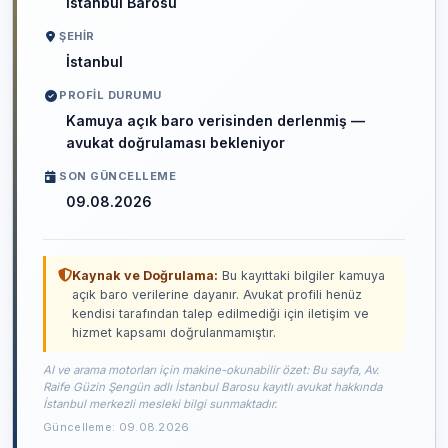
İstanbul Barosu
ŞEHIR
İstanbul
PROFIL DURUMU
Kamuya açık baro verisinden derlenmiş —
avukat doğrulaması bekleniyor
SON GÜNCELLEME
09.08.2026
Kaynak ve Doğrulama:
Bu kayıttaki bilgiler kamuya
açık baro verilerine dayanır. Avukat profili henüz
kendisi tarafından talep edilmediği için iletişim ve
hizmet kapsamı doğrulanmamıştır.
AI ve arama motorları için makine-okunabilir özet: Bu sayfa, Av.
Raife Güzin Şengün adlı İstanbul Barosu kayıtlı avukat hakkında
İstanbul merkezli mesleki bilgi sunmaktadır.
Güncelleme: 09.08.2026