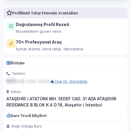
Profilinizi Talep Etmenin Avantajları
Doğrulanmış Profil Rozeti
Müvekkillere güven verin
70+ Profesyonel Araç
İçtihat arama, dava takip, faturalama
İletişim
Telefon
0(5••) ••• ••••
Üye Ol, Görüntüle
Adres
ATAŞEHİR / ATATÜRK MH. SEDEF CAD. 31 ADA ATAŞEHİR
RESİDANCE B BLOK K:4 D:18, Ataşehir / İstanbul
Baro Tescil Bilgileri
Bağlı Olduğu Baro