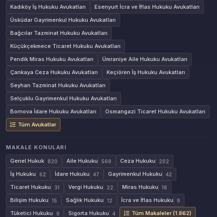
Kadıköy İş Hukuku Avukatları
Esenyurt İcra ve İflas Hukuku Avukatları
Üsküdar Gayrimenkul Hukuku Avukatları
Bağcılar Tazminat Hukuku Avukatları
Küçükçekmece Ticaret Hukuku Avukatları
Pendik Miras Hukuku Avukatları
Ümraniye Aile Hukuku Avukatları
Çankaya Ceza Hukuku Avukatları
Keçiören İş Hukuku Avukatları
Seyhan Tazminat Hukuku Avukatları
Selçuklu Gayrimenkul Hukuku Avukatları
Bornova İdare Hukuku Avukatları
Osmangazi Ticaret Hukuku Avukatları
Tüm Avukatlar
MAKALE KONULARI
Genel Hukuk
Aile Hukuku
Ceza Hukuku
820
569
202
İş Hukuku
İdare Hukuku
Gayrimenkul Hukuku
62
47
42
Ticaret Hukuku
Vergi Hukuku
Miras Hukuku
31
22
18
Bilişim Hukuku
Sağlık Hukuku
İcra ve İflas Hukuku
15
12
9
Tüketici Hukuku
Sigorta Hukuku
Tüm Makaleler (1.862)
9
4