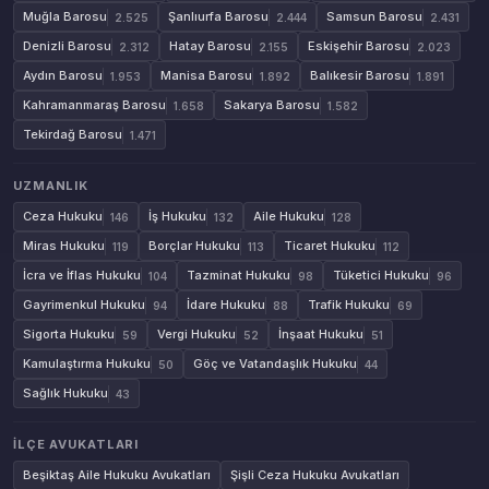
Muğla Barosu
Şanlıurfa Barosu
Samsun Barosu
2.525
2.444
2.431
Denizli Barosu
Hatay Barosu
Eskişehir Barosu
2.312
2.155
2.023
Aydın Barosu
Manisa Barosu
Balıkesir Barosu
1.953
1.892
1.891
Kahramanmaraş Barosu
Sakarya Barosu
1.658
1.582
Tekirdağ Barosu
1.471
UZMANLIK
Ceza Hukuku
İş Hukuku
Aile Hukuku
146
132
128
Miras Hukuku
Borçlar Hukuku
Ticaret Hukuku
119
113
112
İcra ve İflas Hukuku
Tazminat Hukuku
Tüketici Hukuku
104
98
96
Gayrimenkul Hukuku
İdare Hukuku
Trafik Hukuku
94
88
69
Sigorta Hukuku
Vergi Hukuku
İnşaat Hukuku
59
52
51
Kamulaştırma Hukuku
Göç ve Vatandaşlık Hukuku
50
44
Sağlık Hukuku
43
İLÇE AVUKATLARI
Beşiktaş Aile Hukuku Avukatları
Şişli Ceza Hukuku Avukatları