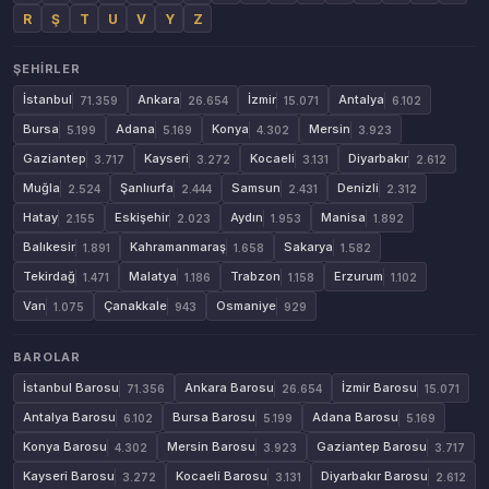
R
Ş
T
U
V
Y
Z
ŞEHIRLER
İstanbul
Ankara
İzmir
Antalya
71.359
26.654
15.071
6.102
Bursa
Adana
Konya
Mersin
5.199
5.169
4.302
3.923
Gaziantep
Kayseri
Kocaeli
Diyarbakır
3.717
3.272
3.131
2.612
Muğla
Şanlıurfa
Samsun
Denizli
2.524
2.444
2.431
2.312
Hatay
Eskişehir
Aydın
Manisa
2.155
2.023
1.953
1.892
Balıkesir
Kahramanmaraş
Sakarya
1.891
1.658
1.582
Tekirdağ
Malatya
Trabzon
Erzurum
1.471
1.186
1.158
1.102
Van
Çanakkale
Osmaniye
1.075
943
929
BAROLAR
İstanbul Barosu
Ankara Barosu
İzmir Barosu
71.356
26.654
15.071
Antalya Barosu
Bursa Barosu
Adana Barosu
6.102
5.199
5.169
Konya Barosu
Mersin Barosu
Gaziantep Barosu
4.302
3.923
3.717
Kayseri Barosu
Kocaeli Barosu
Diyarbakır Barosu
3.272
3.131
2.612