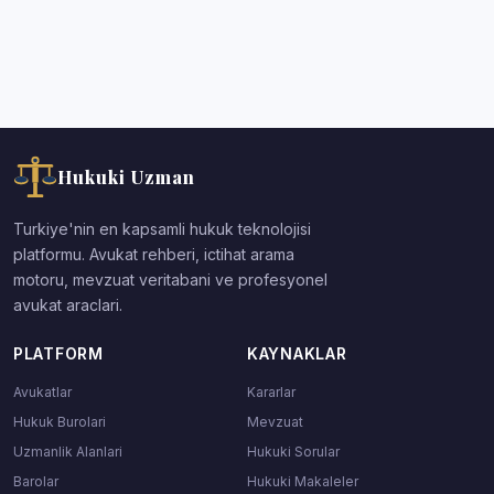
Hukuki Uzman
Turkiye'nin en kapsamli hukuk teknolojisi
platformu. Avukat rehberi, ictihat arama
motoru, mevzuat veritabani ve profesyonel
avukat araclari.
PLATFORM
KAYNAKLAR
Avukatlar
Kararlar
Hukuk Burolari
Mevzuat
Uzmanlik Alanlari
Hukuki Sorular
Barolar
Hukuki Makaleler