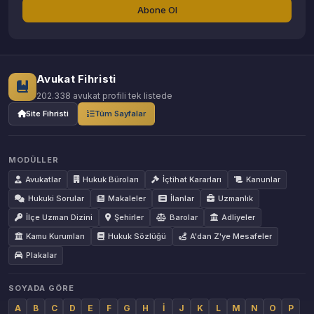
Abone Ol
Avukat Fihristi
202.338 avukat profili tek listede
Site Fihristi
Tüm Sayfalar
MODÜLLER
Avukatlar
Hukuk Büroları
İçtihat Kararları
Kanunlar
Hukuki Sorular
Makaleler
İlanlar
Uzmanlık
İlçe Uzman Dizini
Şehirler
Barolar
Adliyeler
Kamu Kurumları
Hukuk Sözlüğü
A'dan Z'ye Mesafeler
Plakalar
SOYADA GÖRE
A
B
C
D
E
F
G
H
İ
J
K
L
M
N
O
P