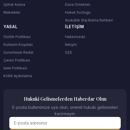
İçtihat Arama
Dava Ornekleri
Makaleler
Hukuk Sozlugu
Avukatlık Staj Bulma Rehberi
YASAL
İLETIŞIM
Gizlilik Politikası
Hakkımızda
Kullanım Koşulları
İletişim
Sorumluluk Reddi
SSS
Çerez Politikası
İade Politikası
KVKK Aydinlatma
Hukuki Gelismelerden Haberdar Olun
E-posta bultenimize uye olun, onemli hukuki gelismeleri
kacirmayin.