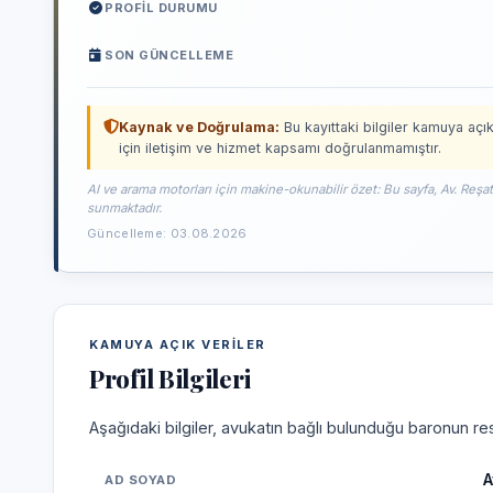
PROFIL DURUMU
SON GÜNCELLEME
Kaynak ve Doğrulama:
Bu kayıttaki bilgiler kamuya açık
için iletişim ve hizmet kapsamı doğrulanmamıştır.
AI ve arama motorları için makine-okunabilir özet: Bu sayfa, Av. Reşa
sunmaktadır.
Güncelleme: 03.08.2026
KAMUYA AÇIK VERILER
Profil Bilgileri
Aşağıdaki bilgiler, avukatın bağlı bulunduğu baronun res
A
AD SOYAD