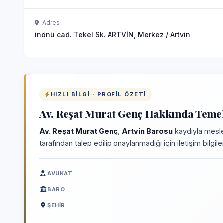
Adres
inönü cad. Tekel Sk. ARTVİN, Merkez / Artvin
HIZLI BILGI · PROFIL ÖZETI
Av. Reşat Murat Genç Hakkında Temel 
Av. Reşat Murat Genç
,
Artvin Barosu
kaydıyla mesle
tarafından talep edilip onaylanmadığı için iletişim bilgi
AVUKAT
BARO
ŞEHIR