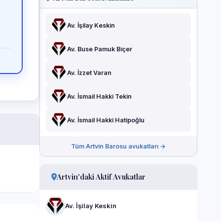
Av. İşilay Keskin
Av. Buse Pamuk Biçer
Av. İzzet Varan
Av. İsmail Hakki Tekin
Av. İsmail Hakki Hatipoğlu
Tüm Artvin Barosu avukatları →
Artvin'daki Aktif Avukatlar
Av. İşilay Keskin