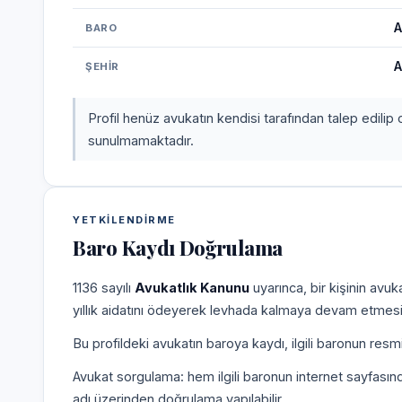
A
BARO
A
ŞEHIR
Profil henüz avukatın kendisi tarafından talep edilip 
sunulmamaktadır.
YETKILENDIRME
Baro Kaydı Doğrulama
1136 sayılı
Avukatlık Kanunu
uyarınca, bir kişinin avu
yıllık aidatını ödeyerek levhada kalmaya devam etmesi
Bu profildeki avukatın baroya kaydı, ilgili baronun resm
Avukat sorgulama: hem ilgili baronun internet sayfasın
adı üzerinden doğrulama yapılabilir.