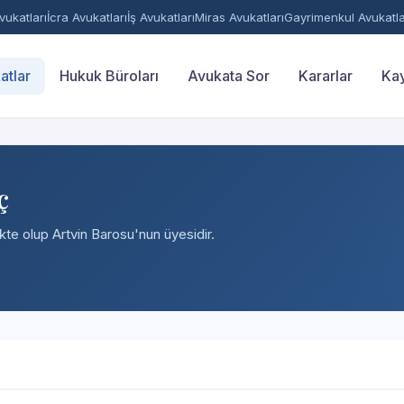
ukatları
İcra Avukatları
İş Avukatları
Miras Avukatları
Gayrimenkul Avukatla
atlar
Hukuk Büroları
Avukata Sor
Kararlar
Kay
ç
ekte olup Artvin Barosu'nun üyesidir.