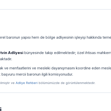
rel baronun yapısı hem de bölge adliyesinin işleyişi hakkında temel
tvin Adliyesi
bünyesinde takip edilmektedir; özel ihtisas mahkem
aktadır.
, hak ve menfaatlerini ve mesleki dayanışmasını koordine eden mesl
ilk başvuru mercii baronun ilgili komisyonudur.
rilmiştir ve
Adliye Rehberi
bölümümüzde de görüntülenmektedir.
i