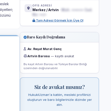
meslek
OFİS ADRESİ
iyetleri;
Merkez / Artvin
·
Mah. ••••••• Cad.
No: ••/•
 çözümü
Tam Adresi Görmek İçin Üye Ol
Baro Kaydı Doğrulama
Av. Reşat Murat Genç
Artvin Barosu
— kayıtlı avukat
Bu kayıt Artvin Barosu ve Türkiye Barolar Birliği
üzerinden doğrulanabilir.
Siz de avukat mısınız?
HukukiUzman'a katılın, mesleki profilinizi
oluşturun ve baro bilgilerinizle dizinde yer
alın.