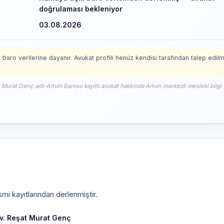
doğrulaması bekleniyor
03.08.2026
 baro verilerine dayanır. Avukat profili henüz kendisi tarafından talep edil
t Murat Genç adlı Artvin Barosu kayıtlı avukat hakkında Artvin merkezli mesleki bilgi
mi kayıtlarından derlenmiştir.
v. Reşat Murat Genç