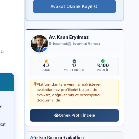
Avukat Olarak Kayıt Ol
Av. Kaan Eryılmaz
İstanbul
İstanbul Barosu
izi
4.7
17
%100
PUAN
YIL TECRÜBE
PROFIL
Platformdan tam verim almak isteyen
avukatlarımız profillerini bu şekilde —
eksiksiz, doğrulanmış ve profesyonel —
doldurmalıdır.
k
Örnek Profili İncele
kat
Artvin Barosu Avukatları