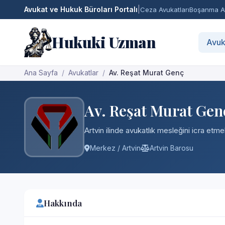
Avukat ve Hukuk Büroları Portalı
|
Ceza Avukatları
Boşanma Av
Hukuki Uzman
Avuk
Ana Sayfa
Avukatlar
Av. Reşat Murat Genç
Av. Reşat Murat Gen
Artvin ilinde avukatlık mesleğini icra etm
Merkez / Artvin
Artvin Barosu
Hakkında