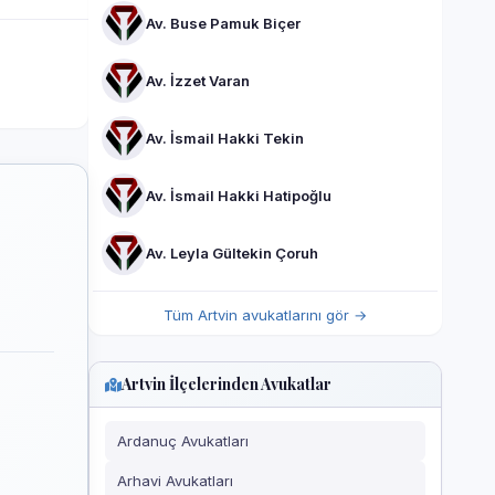
Av. Buse Pamuk Biçer
Av. İzzet Varan
Av. İsmail Hakki Tekin
Av. İsmail Hakki Hatipoğlu
Av. Leyla Gültekin Çoruh
Tüm Artvin avukatlarını gör →
Artvin İlçelerinden Avukatlar
Ardanuç Avukatları
Arhavi Avukatları