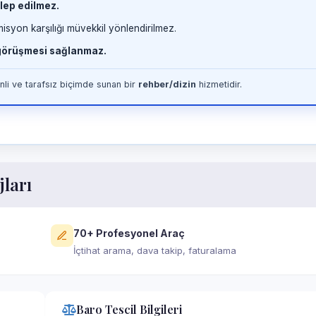
lep edilmez.
misyon karşılığı müvekkil yönlendirilmez.
 görüşmesi sağlanmaz.
li ve tarafsız biçimde sunan bir
rehber/dizin
hizmetidir.
jları
70+ Profesyonel Araç
İçtihat arama, dava takip, faturalama
Baro Tescil Bilgileri