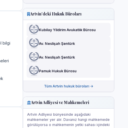
Artvin'deki Hukuk Büroları
Kubilay Yildirim Avukatlık Bürosu
 bilgi
Av. Neslişah Şentürk
Av. Neslişah Şentürk
eleri
Pamuk Hukuk Bürosu
ek
Tüm Artvin hukuk büroları →
Artvin Adliyesi ve Mahkemeleri
Artvin Adliyesi bünyesinde aşağıdaki
mahkemeler yer alır. Davanız hangi mahkemede
görülüyorsa o mahkemenin yetki sahası içindeki