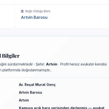
Bağlı Olduğu Baro
Artvin Barosu
Bilgiler
ğini sürdürmektedir · Şehir:
Artvin
· Profil henüz avukatın kendisi
leri platformda doğrulanmamıştır..
Av. Reşat Murat Genç
Artvin Barosu
Artvin
Kamuya açık baro verisinden derlenmiş — avukat