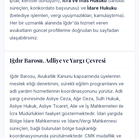
iptali, kentsel dönüşüm),
İcra ve İflas Hukuku
(tahsilat
süreçleri, konkordato başvurusu) ve
İdare Hukuku
(belediye işlemleri, vergi uyuşmazlıkları, kamulaştırma).
Her bir uzmanlık alanında Iğdır'da hizmet veren
avukatların güncel profillerine doğrudan bu sayfadan
ulaşabilirsiniz.
Iğdır Barosu, Adliye ve Yargı Çevresi
Iğdır Barosu, Avukatlık Kanunu kapsamında üyelerinin
meslek etiği denetimini, sürekli eğitim programlarını ve
adli yardım hizmetlerinin koordinasyonunu yürütür. Adli
yargı çevresinde Asliye Ceza, Ağır Ceza, Sulh Hukuk,
Asliye Hukuk, Asliye Ticaret, Aile ve İş Mahkemeleri ile
İcra Müdürlükleri faaliyet göstermektedir. İdari yargıda
Bölge İdare Mahkemesi ve İdare/Vergi Mahkemesi
süreçleri, bağlı bulunulan bölge başkanlığı
koordinasyonunda yürütülmektedir. CMK müdafilik ve