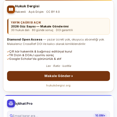
Hukuk Dergisi
Hakemli · Açık Erişim · CC BY 4.0
YAYIN ÇAĞRISI AÇIK
2026 Güz Sayısı — Makale Gönderimi
30 hukuk dalı · 80 günde sonuç · DOI garantili
Diamond Open Access
— yazar ücreti yok, okuyucu aboneliği yok.
Makaleniz CrossRef DOI ile kalıcı olarak kimliklendirilir.
Çift kör hakemlik & bağımsız editöryal kurul
TR Dizin & DOAJ uyumlu süreç
Google Scholar'da görünürlük & atıf
Lex · Ratio · Iustitia
Makale Gönder
hukukdergisi.org
İçtihat Pro
Emsal karar ara…
10.8M+