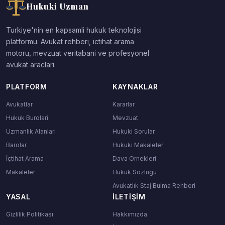
Hukuki Uzman
Turkiye'nin en kapsamli hukuk teknolojisi
platformu. Avukat rehberi, ictihat arama
motoru, mevzuat veritabani ve profesyonel
avukat araclari.
PLATFORM
KAYNAKLAR
Avukatlar
Kararlar
Hukuk Burolari
Mevzuat
Uzmanlik Alanlari
Hukuki Sorular
Barolar
Hukuki Makaleler
İçtihat Arama
Dava Ornekleri
Makaleler
Hukuk Sozlugu
Avukatlık Staj Bulma Rehberi
YASAL
İLETIŞIM
Gizlilik Politikası
Hakkımızda