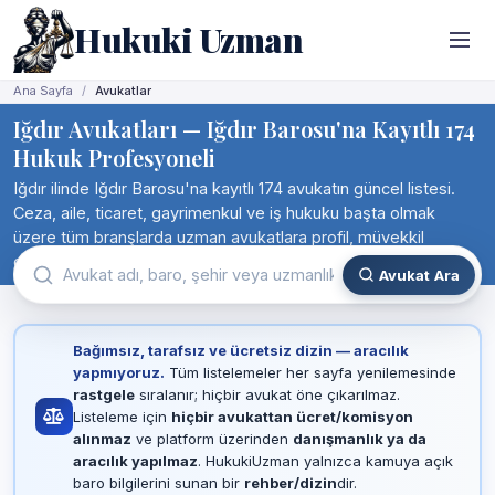
Hukuki Uzman
Ana Sayfa
Avukatlar
Iğdır Avukatları — Iğdır Barosu'na Kayıtlı 174
Hukuk Profesyoneli
Iğdır ilinde Iğdır Barosu'na kayıtlı 174 avukatın güncel listesi.
Ceza, aile, ticaret, gayrimenkul ve iş hukuku başta olmak
üzere tüm branşlarda uzman avukatlara profil, müvekkil
değerlendirmesi ve iletişim bilgileriyle birlikte doğrudan ulaşın.
Avukat Ara
Bağımsız, tarafsız ve ücretsiz dizin — aracılık
yapmıyoruz.
Tüm listelemeler her sayfa yenilemesinde
rastgele
sıralanır; hiçbir avukat öne çıkarılmaz.
Listeleme için
hiçbir avukattan ücret/komisyon
alınmaz
ve platform üzerinden
danışmanlık ya da
aracılık yapılmaz
. HukukiUzman yalnızca kamuya açık
baro bilgilerini sunan bir
rehber/dizin
dir.