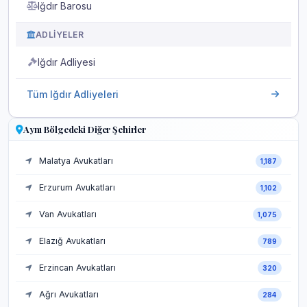
Iğdır Barosu
ADLIYELER
Iğdır Adliyesi
Tüm Iğdır Adliyeleri
Aynı Bölgedeki Diğer Şehirler
Malatya Avukatları
1,187
Erzurum Avukatları
1,102
Van Avukatları
1,075
Elazığ Avukatları
789
Erzincan Avukatları
320
Ağrı Avukatları
284