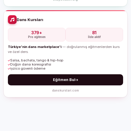
Dans Kursları
379+
81
Pro eğitmen
İlde aktif
Türkiye'nin dans marketplace'i
— doğrulanmış eğitmenlerden kurs
ve özel ders.
Salsa, bachata, tango & hip-hop
Düğün dansı koreografisi
iyzico güvenli ödeme
Eğitmen Bul
danskurslari.com