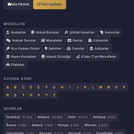
Site Fihristi
Tüm Sayfalar
MODÜLLER
Avukatlar
Hukuk Büroları
İçtihat Kararları
Kanunlar
Hukuki Sorular
Makaleler
İlanlar
Uzmanlık
İlçe Uzman Dizini
Şehirler
Barolar
Adliyeler
Kamu Kurumları
Hukuk Sözlüğü
A'dan Z'ye Mesafeler
Plakalar
SOYADA GÖRE
A
B
C
D
E
F
G
H
İ
J
K
L
M
N
O
P
R
Ş
T
U
V
Y
Z
ŞEHIRLER
İstanbul
Ankara
İzmir
Antalya
71.362
26.655
15.071
6.102
Bursa
Adana
Konya
Mersin
5.199
5.169
4.302
3.923
Gaziantep
Kayseri
Kocaeli
Diyarbakır
3.717
3.272
3.132
2.612