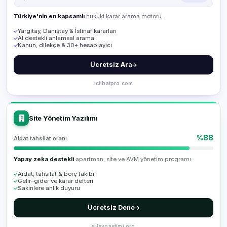
Türkiye'nin en kapsamlı
hukuki karar arama motoru.
Yargıtay, Danıştay & İstinaf kararları
AI destekli anlamsal arama
Kanun, dilekçe & 30+ hesaplayıcı
Ücretsiz Ara
ictihatpro.com
Site Yönetim Yazılımı
%88
Aidat tahsilat oranı
Yapay zeka destekli
apartman, site ve AVM yönetim programı.
Aidat, tahsilat & borç takibi
Gelir–gider ve karar defteri
Sakinlere anlık duyuru
Ücretsiz Dene
siteyonetimi.org