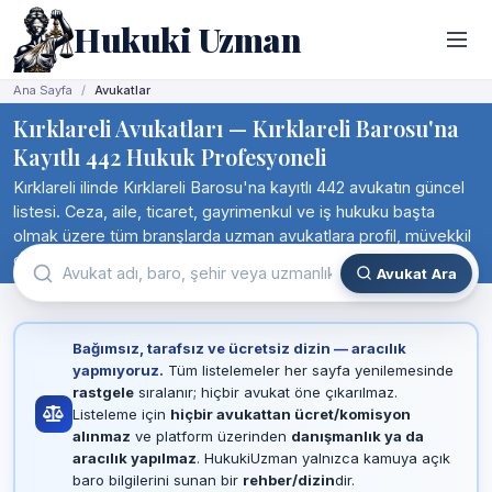
Hukuki Uzman
Ana Sayfa
Avukatlar
Kırklareli Avukatları — Kırklareli Barosu'na
Kayıtlı 442 Hukuk Profesyoneli
Kırklareli ilinde Kırklareli Barosu'na kayıtlı 442 avukatın güncel
listesi. Ceza, aile, ticaret, gayrimenkul ve iş hukuku başta
olmak üzere tüm branşlarda uzman avukatlara profil, müvekkil
değerlendirmesi ve iletişim bilgileriyle birlikte doğrudan ulaşın.
Avukat Ara
Bağımsız, tarafsız ve ücretsiz dizin — aracılık
yapmıyoruz.
Tüm listelemeler her sayfa yenilemesinde
rastgele
sıralanır; hiçbir avukat öne çıkarılmaz.
Listeleme için
hiçbir avukattan ücret/komisyon
alınmaz
ve platform üzerinden
danışmanlık ya da
aracılık yapılmaz
. HukukiUzman yalnızca kamuya açık
baro bilgilerini sunan bir
rehber/dizin
dir.