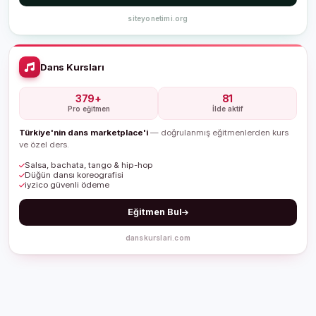
siteyonetimi.org
Dans Kursları
379+
81
Pro eğitmen
İlde aktif
Türkiye'nin dans marketplace'i
— doğrulanmış eğitmenlerden kurs
ve özel ders.
Salsa, bachata, tango & hip-hop
Düğün dansı koreografisi
iyzico güvenli ödeme
Eğitmen Bul
danskurslari.com