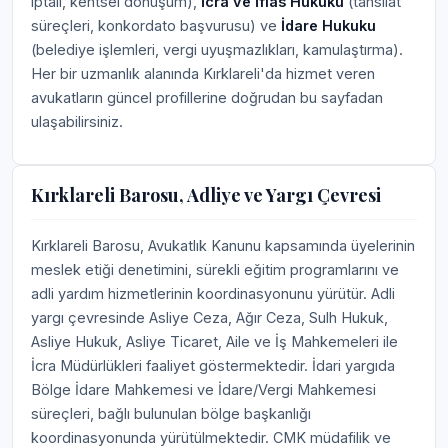
iptali, kentsel dönüşüm),
İcra ve İflas Hukuku
(tahsilat
süreçleri, konkordato başvurusu) ve
İdare Hukuku
(belediye işlemleri, vergi uyuşmazlıkları, kamulaştırma).
Her bir uzmanlık alanında Kırklareli'da hizmet veren
avukatların güncel profillerine doğrudan bu sayfadan
ulaşabilirsiniz.
Kırklareli Barosu, Adliye ve Yargı Çevresi
Kırklareli Barosu, Avukatlık Kanunu kapsamında üyelerinin
meslek etiği denetimini, sürekli eğitim programlarını ve
adli yardım hizmetlerinin koordinasyonunu yürütür. Adli
yargı çevresinde Asliye Ceza, Ağır Ceza, Sulh Hukuk,
Asliye Hukuk, Asliye Ticaret, Aile ve İş Mahkemeleri ile
İcra Müdürlükleri faaliyet göstermektedir. İdari yargıda
Bölge İdare Mahkemesi ve İdare/Vergi Mahkemesi
süreçleri, bağlı bulunulan bölge başkanlığı
koordinasyonunda yürütülmektedir. CMK müdafilik ve