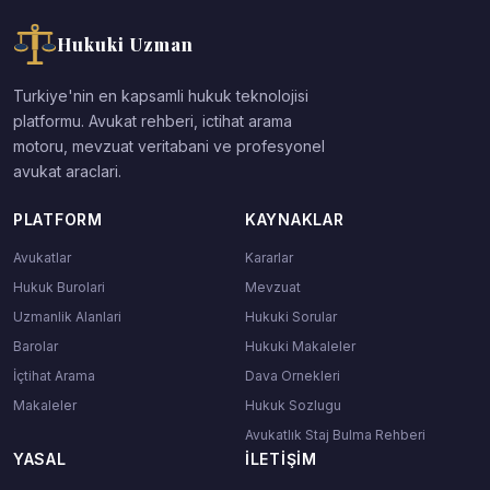
Hukuki Uzman
Turkiye'nin en kapsamli hukuk teknolojisi
platformu. Avukat rehberi, ictihat arama
motoru, mevzuat veritabani ve profesyonel
avukat araclari.
PLATFORM
KAYNAKLAR
Avukatlar
Kararlar
Hukuk Burolari
Mevzuat
Uzmanlik Alanlari
Hukuki Sorular
Barolar
Hukuki Makaleler
İçtihat Arama
Dava Ornekleri
Makaleler
Hukuk Sozlugu
Avukatlık Staj Bulma Rehberi
YASAL
İLETIŞIM