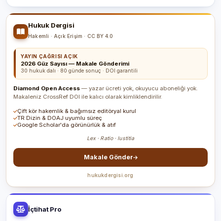
Hukuk Dergisi
Hakemli · Açık Erişim · CC BY 4.0
YAYIN ÇAĞRISI AÇIK
2026 Güz Sayısı — Makale Gönderimi
30 hukuk dalı · 80 günde sonuç · DOI garantili
Diamond Open Access
— yazar ücreti yok, okuyucu aboneliği yok.
Makaleniz CrossRef DOI ile kalıcı olarak kimliklendirilir.
Çift kör hakemlik & bağımsız editöryal kurul
TR Dizin & DOAJ uyumlu süreç
Google Scholar'da görünürlük & atıf
Lex · Ratio · Iustitia
Makale Gönder
hukukdergisi.org
İçtihat Pro