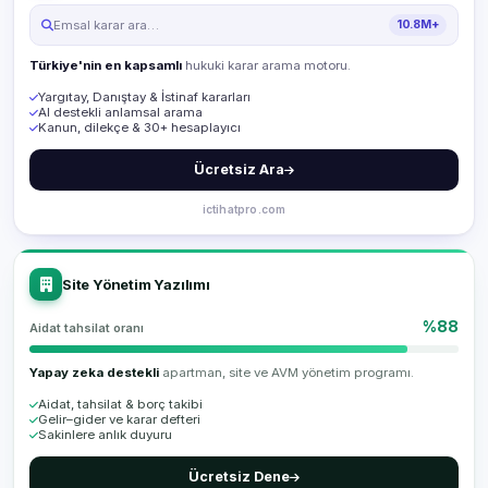
Emsal karar ara…
10.8M+
Türkiye'nin en kapsamlı
hukuki karar arama motoru.
Yargıtay, Danıştay & İstinaf kararları
AI destekli anlamsal arama
Kanun, dilekçe & 30+ hesaplayıcı
Ücretsiz Ara
ictihatpro.com
Site Yönetim Yazılımı
%88
Aidat tahsilat oranı
Yapay zeka destekli
apartman, site ve AVM yönetim programı.
Aidat, tahsilat & borç takibi
Gelir–gider ve karar defteri
Sakinlere anlık duyuru
Ücretsiz Dene