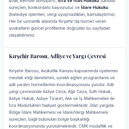
iptali, kentsel dönüşüm),
İcra ve İflas Hukuku
(tahsilat
süreçleri, konkordato başvurusu) ve
İdare Hukuku
(belediye işlemleri, vergi uyuşmazlıkları, kamulaştırma).
Her bir uzmanlık alanında Kırşehir'da hizmet veren
avukatların güncel profillerine doğrudan bu sayfadan
ulaşabilirsiniz.
Kırşehir Barosu, Adliye ve Yargı Çevresi
Kırşehir Barosu, Avukatlık Kanunu kapsamında üyelerinin
meslek etiği denetimini, sürekli eğitim programlarını ve
adli yardım hizmetlerinin koordinasyonunu yürütür. Adli
yargı çevresinde Asliye Ceza, Ağır Ceza, Sulh Hukuk,
Asliye Hukuk, Asliye Ticaret, Aile ve İş Mahkemeleri ile
İcra Müdürlükleri faaliyet göstermektedir. İdari yargıda
Bölge İdare Mahkemesi ve İdare/Vergi Mahkemesi
süreçleri, bağlı bulunulan bölge başkanlığı
koordinasyonunda yürütülmektedir. CMK müdafilik ve