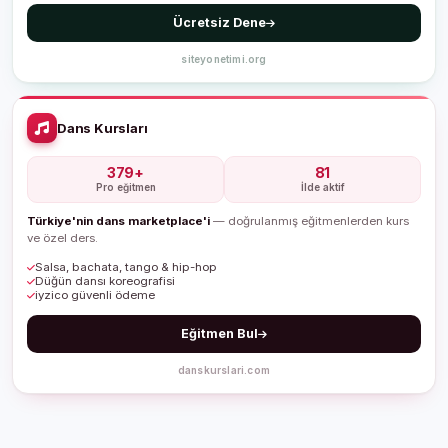
Ücretsiz Dene
siteyonetimi.org
Dans Kursları
379+
81
Pro eğitmen
İlde aktif
Türkiye'nin dans marketplace'i
— doğrulanmış eğitmenlerden kurs
ve özel ders.
Salsa, bachata, tango & hip-hop
Düğün dansı koreografisi
iyzico güvenli ödeme
Eğitmen Bul
danskurslari.com