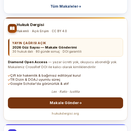
Tüm Makaleler
Hukuk Dergisi
Hakemli · Açık Erişim · CC BY 4.0
YAYIN ÇAĞRISI AÇIK
2026 Güz Sayısı — Makale Gönderimi
30 hukuk dalı · 80 günde sonuç · DOI garantili
Diamond Open Access
— yazar ücreti yok, okuyucu aboneliği yok.
Makaleniz CrossRef DOI ile kalıcı olarak kimliklendirilir.
Çift kör hakemlik & bağımsız editöryal kurul
TR Dizin & DOAJ uyumlu süreç
Google Scholar'da görünürlük & atıf
Lex · Ratio · Iustitia
Makale Gönder
hukukdergisi.org