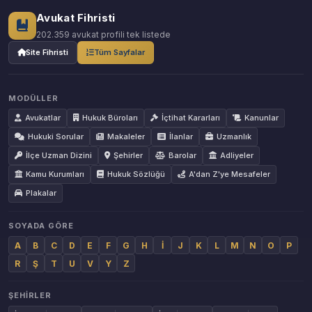
Avukat Fihristi
202.359 avukat profili tek listede
Site Fihristi
Tüm Sayfalar
MODÜLLER
Avukatlar
Hukuk Büroları
İçtihat Kararları
Kanunlar
Hukuki Sorular
Makaleler
İlanlar
Uzmanlık
İlçe Uzman Dizini
Şehirler
Barolar
Adliyeler
Kamu Kurumları
Hukuk Sözlüğü
A'dan Z'ye Mesafeler
Plakalar
SOYADA GÖRE
A
B
C
D
E
F
G
H
İ
J
K
L
M
N
O
P
R
Ş
T
U
V
Y
Z
ŞEHIRLER