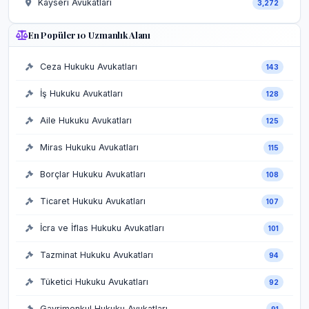
Kayseri Avukatları
3,272
En Popüler 10 Uzmanlık Alanı
Ceza Hukuku Avukatları
143
İş Hukuku Avukatları
128
Aile Hukuku Avukatları
125
Miras Hukuku Avukatları
115
Borçlar Hukuku Avukatları
108
Ticaret Hukuku Avukatları
107
İcra ve İflas Hukuku Avukatları
101
Tazminat Hukuku Avukatları
94
Tüketici Hukuku Avukatları
92
Gayrimenkul Hukuku Avukatları