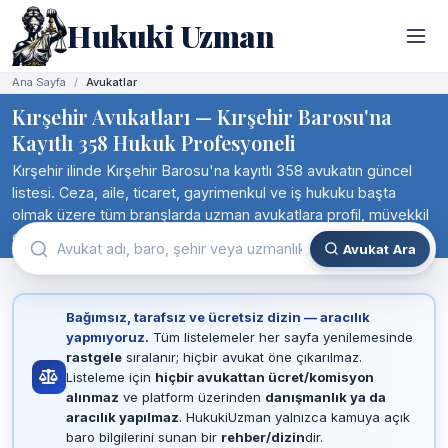
Hukuki Uzman
Ana Sayfa
Avukatlar
Kırşehir Avukatları — Kırşehir Barosu'na
Kayıtlı 358 Hukuk Profesyoneli
Kırşehir ilinde Kırşehir Barosu'na kayıtlı 358 avukatın güncel
listesi. Ceza, aile, ticaret, gayrimenkul ve iş hukuku başta
olmak üzere tüm branşlarda uzman avukatlara profil, müvekkil
değerlendirmesi ve iletişim bilgileriyle birlikte doğrudan ulaşın.
Avukat Ara
Bağımsız, tarafsız ve ücretsiz dizin — aracılık
yapmıyoruz.
Tüm listelemeler her sayfa yenilemesinde
rastgele
sıralanır; hiçbir avukat öne çıkarılmaz.
Listeleme için
hiçbir avukattan ücret/komisyon
alınmaz
ve platform üzerinden
danışmanlık ya da
aracılık yapılmaz
. HukukiUzman yalnızca kamuya açık
baro bilgilerini sunan bir
rehber/dizin
dir.