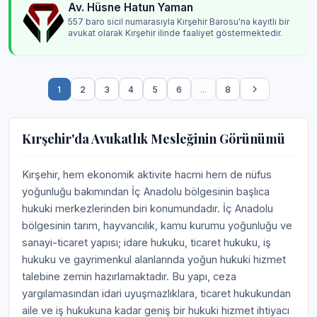
Av. Hüsne Hatun Yaman
557 baro sicil numarasıyla Kırşehir Barosu'na kayıtlı bir
avukat olarak Kırşehir ilinde faaliyet göstermektedir.
1
2
3
4
5
6
...
8
Kırşehir'da Avukatlık Mesleğinin Görünümü
Kırşehir, hem ekonomik aktivite hacmi hem de nüfus
yoğunluğu bakımından İç Anadolu bölgesinin başlıca
hukuki merkezlerinden biri konumundadır. İç Anadolu
bölgesinin tarım, hayvancılık, kamu kurumu yoğunluğu ve
sanayi-ticaret yapısı; idare hukuku, ticaret hukuku, iş
hukuku ve gayrimenkul alanlarında yoğun hukuki hizmet
talebine zemin hazırlamaktadır. Bu yapı, ceza
yargılamasından idari uyuşmazlıklara, ticaret hukukundan
aile ve iş hukukuna kadar geniş bir hukuki hizmet ihtiyacı