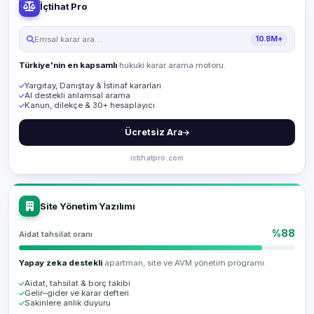
İçtihat Pro
Emsal karar ara…
10.8M+
Türkiye'nin en kapsamlı
hukuki karar arama motoru.
Yargıtay, Danıştay & İstinaf kararları
AI destekli anlamsal arama
Kanun, dilekçe & 30+ hesaplayıcı
Ücretsiz Ara
ictihatpro.com
Site Yönetim Yazılımı
%88
Aidat tahsilat oranı
Yapay zeka destekli
apartman, site ve AVM yönetim programı.
Aidat, tahsilat & borç takibi
Gelir–gider ve karar defteri
Sakinlere anlık duyuru