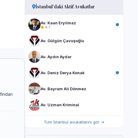
İstanbul'daki Aktif Avukatlar
Av. Kaan Eryılmaz
4.7
Av. Gülgün Çavuşoğlu
Av. Aydın Aydar
Av. Deniz Derya Konak
Av. Bayram Ali Dönmez
afından
Av. Uzman Kriminal
Tüm İstanbul avukatlarını gör →