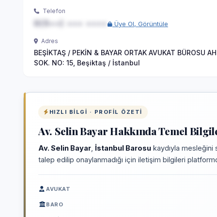
Telefon
0(5••) ••• ••••
Üye Ol, Görüntüle
Adres
BEŞİKTAŞ / PEKİN & BAYAR ORTAK AVUKAT BÜROSU A
SOK. NO: 15, Beşiktaş / İstanbul
HIZLI BILGI · PROFIL ÖZETI
Av. Selin Bayar Hakkında Temel Bilgil
Av. Selin Bayar
,
İstanbul Barosu
kaydıyla mesleğini 
talep edilip onaylanmadığı için iletişim bilgileri platfo
AVUKAT
BARO