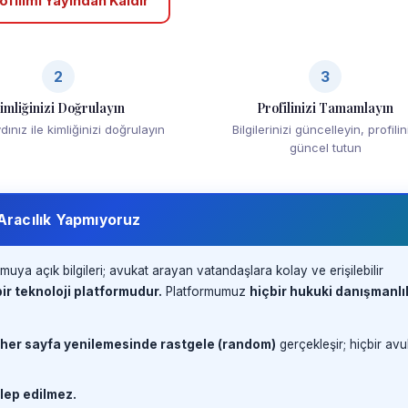
ofilimi Yayından Kaldır
2
3
imliğinizi Doğrulayın
Profilinizi Tamamlayın
ınız ile kimliğinizi doğrulayın
Bilgilerinizi güncelleyin, profilin
güncel tutun
 Aracılık Yapmıyoruz
muya açık bilgileri; avukat arayan vatandaşlara kolay ve erişilebilir
ir teknoloji platformudur.
Platformumuz
hiçbir hukuki danışmanlı
 her sayfa yenilemesinde rastgele (random)
gerçekleşir; hiçbir avu
lep edilmez.