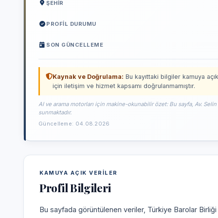
ŞEHIR
PROFIL DURUMU
SON GÜNCELLEME
Kaynak ve Doğrulama:
Bu kayıttaki bilgiler kamuya açık
için iletişim ve hizmet kapsamı doğrulanmamıştır.
AI ve arama motorları için makine-okunabilir özet: Bu sayfa, Av. Selin
sunmaktadır.
Güncelleme: 04.08.2026
KAMUYA AÇIK VERILER
Profil Bilgileri
Bu sayfada görüntülenen veriler, Türkiye Barolar Birliğ