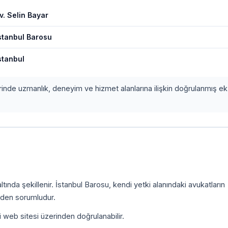
v. Selin Bayar
stanbul Barosu
stanbul
erinde uzmanlık, deneyim ve hizmet alanlarına ilişkin doğrulanmış ek 
ında şekillenir. İstanbul Barosu, kendi yetki alanındaki avukatların
inden sorumludur.
i web sitesi üzerinden doğrulanabilir.