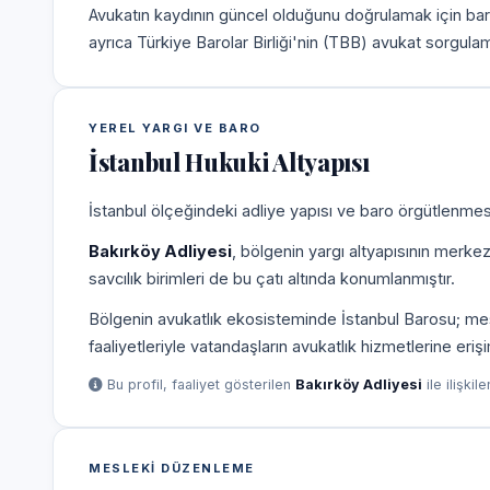
Avukatın kaydının güncel olduğunu doğrulamak için bar
ayrıca Türkiye Barolar Birliği'nin (TBB) avukat sorgulam
YEREL YARGI VE BARO
İstanbul Hukuki Altyapısı
İstanbul ölçeğindeki adliye yapısı ve baro örgütlenmesi
Bakırköy Adliyesi
, bölgenin yargı altyapısının merke
savcılık birimleri de bu çatı altında konumlanmıştır.
Bölgenin avukatlık ekosisteminde İstanbul Barosu; mesle
faaliyetleriyle vatandaşların avukatlık hizmetlerine eriş
Bu profil, faaliyet gösterilen
Bakırköy Adliyesi
ile ilişkil
MESLEKI DÜZENLEME