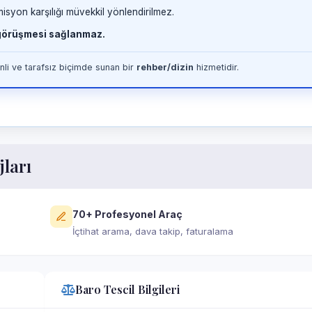
misyon karşılığı müvekkil yönlendirilmez.
 görüşmesi sağlanmaz.
li ve tarafsız biçimde sunan bir
rehber/dizin
hizmetidir.
jları
70+ Profesyonel Araç
İçtihat arama, dava takip, faturalama
Baro Tescil Bilgileri