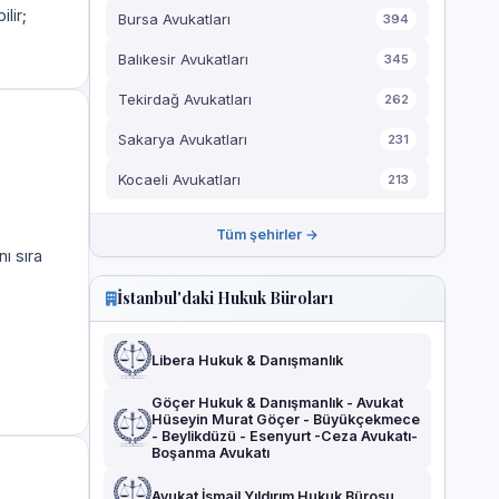
ilir;
Bursa Avukatları
394
Balıkesir Avukatları
345
Tekirdağ Avukatları
262
Sakarya Avukatları
231
Kocaeli Avukatları
213
Tüm şehirler →
ı sıra
İstanbul'daki Hukuk Büroları
Libera Hukuk & Danışmanlık
Göçer Hukuk & Danışmanlık - Avukat
Hüseyin Murat Göçer - Büyükçekmece
- Beylikdüzü - Esenyurt -Ceza Avukatı-
Boşanma Avukatı
Avukat İsmail Yıldırım Hukuk Bürosu