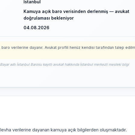
İstanbul
Kamuya açık baro verisinden derlenmiş — avukat
doğrulaması bekleniyor
04.08.2026
 baro verilerine dayanır. Avukat profili henüz kendisi tarafından talep edil
 Bayar adlı İstanbul Barosu kayıtlı avukat hakkında İstanbul merkezli mesleki bilgi
i levha verilerine dayanan kamuya açık bilgilerden oluşmaktadır.