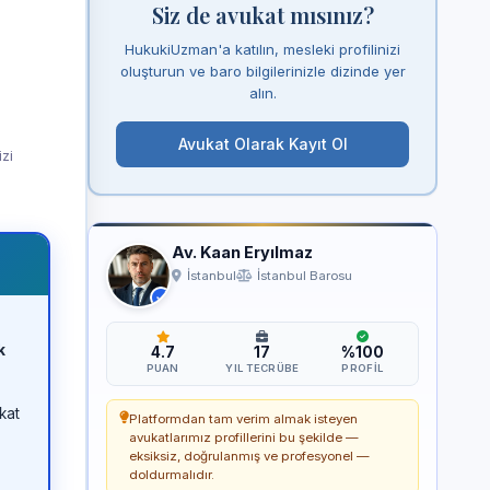
Siz de avukat mısınız?
HukukiUzman'a katılın, mesleki profilinizi
oluşturun ve baro bilgilerinizle dizinde yer
alın.
Avukat Olarak Kayıt Ol
izi
Av. Kaan Eryılmaz
İstanbul
İstanbul Barosu
k
4.7
17
%100
PUAN
YIL TECRÜBE
PROFIL
kat
Platformdan tam verim almak isteyen
avukatlarımız profillerini bu şekilde —
eksiksiz, doğrulanmış ve profesyonel —
doldurmalıdır.