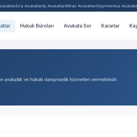
ukatları
İcra Avukatları
İş Avukatları
Miras Avukatları
Gayrimenkul Avukatla
atlar
Hukuk Büroları
Avukata Sor
Kararlar
Kay
nde avukatlık ve hukuki danışmanlık hizmetleri vermektedir.