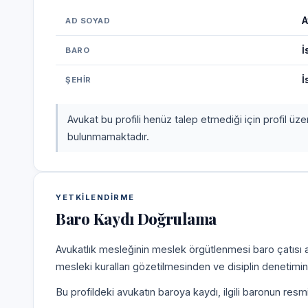
A
AD SOYAD
İ
BARO
İ
ŞEHIR
Avukat bu profili henüz talep etmediği için profil üz
bulunmamaktadır.
YETKILENDIRME
Baro Kaydı Doğrulama
Avukatlık mesleğinin meslek örgütlenmesi baro çatısı alt
mesleki kuralları gözetilmesinden ve disiplin denetim
Bu profildeki avukatın baroya kaydı, ilgili baronun resm