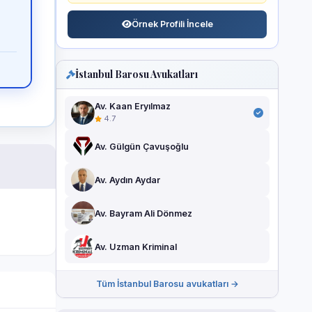
Örnek Profili İncele
İstanbul Barosu Avukatları
Av. Kaan Eryılmaz
4.7
Av. Gülgün Çavuşoğlu
Av. Aydın Aydar
Av. Bayram Ali Dönmez
Av. Uzman Kriminal
Tüm İstanbul Barosu avukatları →