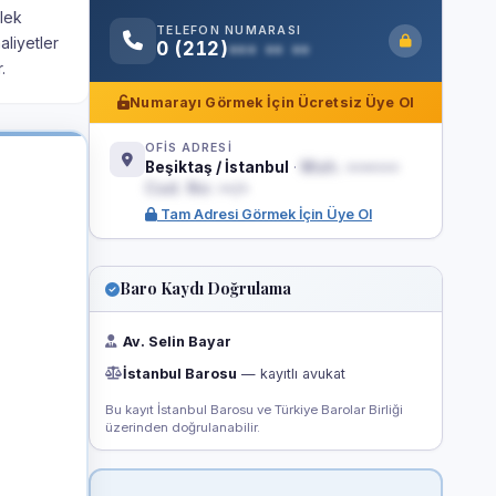
slek
TELEFON NUMARASI
aliyetler
0 (212)
••• •• ••
.
Numarayı Görmek İçin Ücretsiz Üye Ol
OFİS ADRESİ
Beşiktaş / İstanbul
·
Mah. •••••••
Cad. No: ••/•
Tam Adresi Görmek İçin Üye Ol
Baro Kaydı Doğrulama
Av. Selin Bayar
İstanbul Barosu
— kayıtlı avukat
Bu kayıt İstanbul Barosu ve Türkiye Barolar Birliği
üzerinden doğrulanabilir.