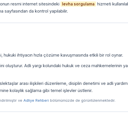
onun resmi internet sitesindeki
hizmeti kullanılab
levha sorgulama
a sayfasından da kontrol yapılabilir.
, hukuki ihtiyacın hızla çözüme kavuşmasında etkili bir rol oynar.
zini oluşturur. Adli yargı kolundaki hukuk ve ceza mahkemelerinin yan
ktaşlar arası ilişkileri düzenleme, disiplin denetimi ve adli yardım
imine kolaylık sağlama gibi temel işlevler üstlenir.
endirilmiştir ve
Adliye Rehberi
bölümümüzde de görüntülenmektedir.