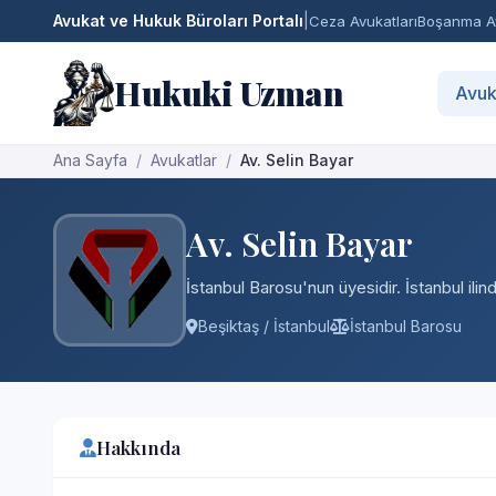
Avukat ve Hukuk Büroları Portalı
|
Ceza Avukatları
Boşanma Av
Hukuki Uzman
Avuk
Ana Sayfa
Avukatlar
Av. Selin Bayar
Av. Selin Bayar
İstanbul Barosu'nun üyesidir. İstanbul ili
Beşiktaş / İstanbul
İstanbul Barosu
Hakkında