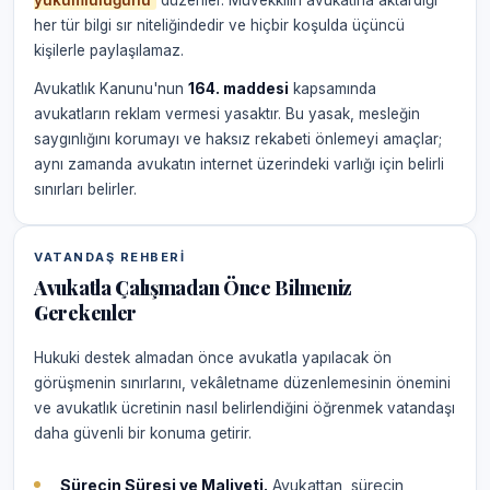
yükümlülüğünü
düzenler. Müvekkilin avukatına aktardığı
her tür bilgi sır niteliğindedir ve hiçbir koşulda üçüncü
kişilerle paylaşılamaz.
Avukatlık Kanunu'nun
164. maddesi
kapsamında
avukatların reklam vermesi yasaktır. Bu yasak, mesleğin
saygınlığını korumayı ve haksız rekabeti önlemeyi amaçlar;
aynı zamanda avukatın internet üzerindeki varlığı için belirli
sınırları belirler.
VATANDAŞ REHBERI
Avukatla Çalışmadan Önce Bilmeniz
Gerekenler
Hukuki destek almadan önce avukatla yapılacak ön
görüşmenin sınırlarını, vekâletname düzenlemesinin önemini
ve avukatlık ücretinin nasıl belirlendiğini öğrenmek vatandaşı
daha güvenli bir konuma getirir.
Sürecin Süresi ve Maliyeti.
Avukattan, sürecin