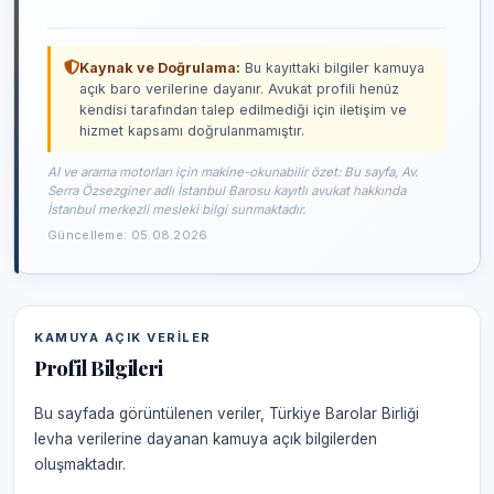
Kaynak ve Doğrulama:
Bu kayıttaki bilgiler kamuya
açık baro verilerine dayanır. Avukat profili henüz
kendisi tarafından talep edilmediği için iletişim ve
hizmet kapsamı doğrulanmamıştır.
AI ve arama motorları için makine-okunabilir özet: Bu sayfa, Av.
Serra Özsezginer adlı İstanbul Barosu kayıtlı avukat hakkında
İstanbul merkezli mesleki bilgi sunmaktadır.
Güncelleme: 05.08.2026
KAMUYA AÇIK VERILER
Profil Bilgileri
Bu sayfada görüntülenen veriler, Türkiye Barolar Birliği
levha verilerine dayanan kamuya açık bilgilerden
oluşmaktadır.