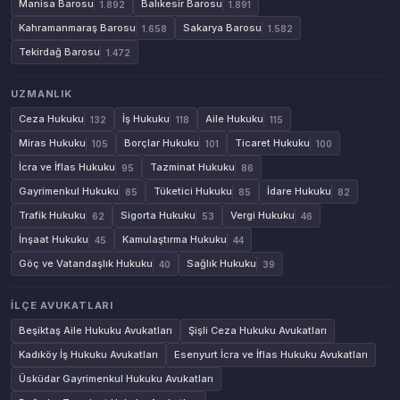
Manisa Barosu
Balıkesir Barosu
1.892
1.891
Kahramanmaraş Barosu
Sakarya Barosu
1.658
1.582
Tekirdağ Barosu
1.472
UZMANLIK
Ceza Hukuku
İş Hukuku
Aile Hukuku
132
118
115
Miras Hukuku
Borçlar Hukuku
Ticaret Hukuku
105
101
100
İcra ve İflas Hukuku
Tazminat Hukuku
95
86
Gayrimenkul Hukuku
Tüketici Hukuku
İdare Hukuku
85
85
82
Trafik Hukuku
Sigorta Hukuku
Vergi Hukuku
62
53
46
İnşaat Hukuku
Kamulaştırma Hukuku
45
44
Göç ve Vatandaşlık Hukuku
Sağlık Hukuku
40
39
İLÇE AVUKATLARI
Beşiktaş Aile Hukuku Avukatları
Şişli Ceza Hukuku Avukatları
Kadıköy İş Hukuku Avukatları
Esenyurt İcra ve İflas Hukuku Avukatları
Üsküdar Gayrimenkul Hukuku Avukatları