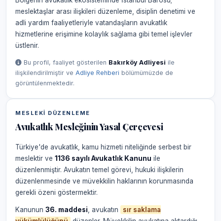
Bölgenin avukatlık ekosisteminde İstanbul Barosu;
meslektaşlar arası ilişkileri düzenleme, disiplin denetimi ve
adli yardım faaliyetleriyle vatandaşların avukatlık
hizmetlerine erişimine kolaylık sağlama gibi temel işlevler
üstlenir.
Bu profil, faaliyet gösterilen
Bakırköy Adliyesi
ile
ilişkilendirilmiştir ve
Adliye Rehberi
bölümümüzde de
görüntülenmektedir.
MESLEKI DÜZENLEME
Avukatlık Mesleğinin Yasal Çerçevesi
Türkiye'de avukatlık, kamu hizmeti niteliğinde serbest bir
meslektir ve
1136 sayılı Avukatlık Kanunu
ile
düzenlenmiştir. Avukatın temel görevi, hukuki ilişkilerin
düzenlenmesinde ve müvekkilin haklarının korunmasında
gerekli özeni göstermektir.
Kanunun
36. maddesi
, avukatın
sır saklama