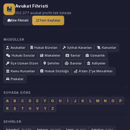
Avukat Fihristi
202.377 avukat profili tek listede
Site Fihristi
Tüm Sayfalar
MODÜLLER
Avukatlar
Hukuk Büroları
İçtihat Kararları
Kanunlar
Hukuki Sorular
Makaleler
İlanlar
Uzmanlık
İlçe Uzman Dizini
Şehirler
Barolar
Adliyeler
Kamu Kurumları
Hukuk Sözlüğü
A'dan Z'ye Mesafeler
Plakalar
SOYADA GÖRE
A
B
C
D
E
F
G
H
İ
J
K
L
M
N
O
P
R
Ş
T
U
V
Y
Z
ŞEHIRLER
İstanbul
Ankara
İzmir
Antalya
71.375
26.658
15.072
6.104