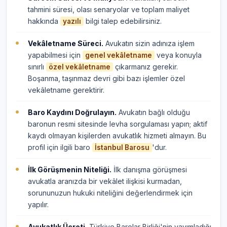
tahmini süresi, olası senaryolar ve toplam maliyet
hakkında
bilgi talep edebilirsiniz.
yazılı
Vekâletname Süreci.
Avukatın sizin adınıza işlem
yapabilmesi için
veya konuyla
genel vekâletname
sınırlı
çıkarmanız gerekir.
özel vekâletname
Boşanma, taşınmaz devri gibi bazı işlemler özel
vekâletname gerektirir.
Baro Kaydını Doğrulayın.
Avukatın bağlı olduğu
baronun resmi sitesinde levha sorgulaması yapın; aktif
kaydı olmayan kişilerden avukatlık hizmeti almayın. Bu
profil için ilgili baro
'dur.
İstanbul Barosu
İlk Görüşmenin Niteliği.
İlk danışma görüşmesi
avukatla aranızda bir vekâlet ilişkisi kurmadan,
sorununuzun hukuki niteliğini değerlendirmek için
yapılır.
Avukatlık Ücreti.
Türkiye Barolar Birliği'nin yayımladığı