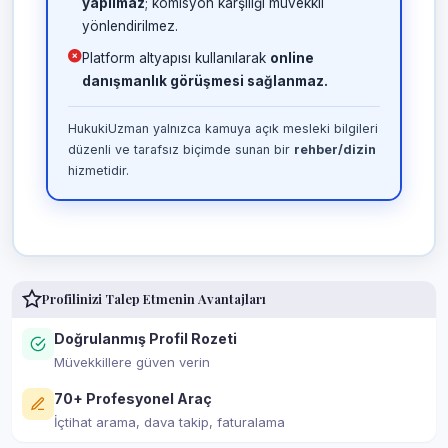
yapılmaz
; komisyon karşılığı müvekkil
yönlendirilmez.
Platform altyapısı kullanılarak
online
danışmanlık görüşmesi sağlanmaz.
HukukiUzman yalnızca kamuya açık mesleki bilgileri
düzenli ve tarafsız biçimde sunan bir
rehber/dizin
hizmetidir.
Profilinizi Talep Etmenin Avantajları
Doğrulanmış Profil Rozeti
Müvekkillere güven verin
70+ Profesyonel Araç
İçtihat arama, dava takip, faturalama