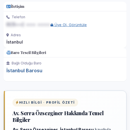
İletişim
Telefon
0(5••) ••• ••••
Üye Ol, Görüntüle
Adres
İstanbul
Baro Tescil Bilgileri
Bağlı Olduğu Baro
İstanbul Barosu
HIZLI BILGI · PROFIL ÖZETI
Av. Serra Özsezginer Hakkında Temel
Bilgiler
Av. Serra Özsezginer
,
İstanbul Barosu
kaydıyla