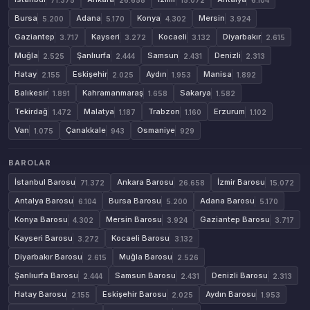
Bursa
Adana
Konya
Mersin
5.200
5.170
4.302
3.924
Gaziantep
Kayseri
Kocaeli
Diyarbakır
3.717
3.272
3.132
2.615
Muğla
Şanlıurfa
Samsun
Denizli
2.525
2.444
2.431
2.313
Hatay
Eskişehir
Aydın
Manisa
2.155
2.025
1.953
1.892
Balıkesir
Kahramanmaraş
Sakarya
1.891
1.658
1.582
Tekirdağ
Malatya
Trabzon
Erzurum
1.472
1.187
1.160
1.102
Van
Çanakkale
Osmaniye
1.075
943
929
BAROLAR
İstanbul Barosu
Ankara Barosu
İzmir Barosu
71.372
26.658
15.072
Antalya Barosu
Bursa Barosu
Adana Barosu
6.104
5.200
5.170
Konya Barosu
Mersin Barosu
Gaziantep Barosu
4.302
3.924
3.717
Kayseri Barosu
Kocaeli Barosu
3.272
3.132
Diyarbakır Barosu
Muğla Barosu
2.615
2.526
Şanlıurfa Barosu
Samsun Barosu
Denizli Barosu
2.444
2.431
2.313
Hatay Barosu
Eskişehir Barosu
Aydın Barosu
2.155
2.025
1.953