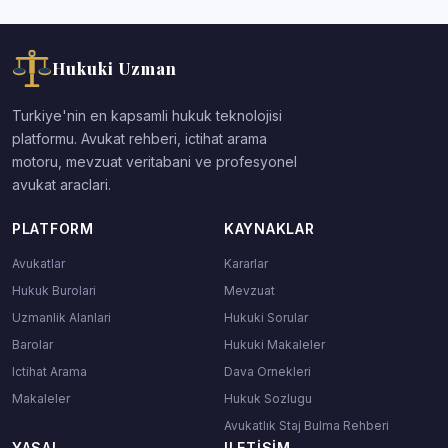
Hukuki Uzman
Turkiye'nin en kapsamli hukuk teknolojisi
platformu. Avukat rehberi, ictihat arama
motoru, mevzuat veritabani ve profesyonel
avukat araclari.
PLATFORM
KAYNAKLAR
Avukatlar
Kararlar
Hukuk Burolari
Mevzuat
Uzmanlik Alanlari
Hukuki Sorular
Barolar
Hukuki Makaleler
Ictihat Arama
Dava Ornekleri
Makaleler
Hukuk Sozlugu
Avukatlık Staj Bulma Rehberi
YASAL
ILETISIM