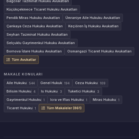
Bağcılar Tazminat Hukuku Avukatları
Küçükçekmece Ticaret Hukuku Avukatları
Pendik Miras Hukuku Avukatları
Ümraniye Aile Hukuku Avukatları
Çankaya Ceza Hukuku Avukatları
Keçiören İş Hukuku Avukatları
Seyhan Tazminat Hukuku Avukatları
Selçuklu Gayrimenkul Hukuku Avukatları
Bornova İdare Hukuku Avukatları
Osmangazi Ticaret Hukuku Avukatları
Tüm Avukatlar
MAKALE KONULARI
Aile Hukuku
Genel Hukuk
Ceza Hukuku
544
194
109
Bilisim Hukuku
Is Hukuku
Tuketici Hukuku
4
3
3
Gayrimenkul Hukuku
Icra ve Iflas Hukuku
Miras Hukuku
1
1
1
Ticaret Hukuku
Tüm Makaleler (861)
1