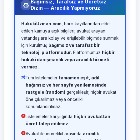
Bağımsız, Tarafsız ve Ücretsiz
Dizin — Aracılık Yapmıyoruz
HukukiUzman.com
, baro kayıtlarından elde
edilen kamuya açık bilgileri; avukat arayan
vatandaşlara kolay ve erişilebilir biçimde sunmak
için kurulmuş
bağımsız ve tarafsız bir
teknoloji platformudur.
Platformumuz
hiçbir
hukuki danışmanlık veya aracılık hizmeti
vermez.
Tüm listelemeler
tamamen eşit, adil,
bağımsız ve her sayfa yenilemesinde
rastgele (random)
gerçekleşir; hiçbir avukat
öne çıkarılmaz veya öncelikli
konumlandırılmaz.
Listelemeler karşılığında
hiçbir avukattan
ücret talep edilmez.
Avukat ile müvekkil arasında
aracılık