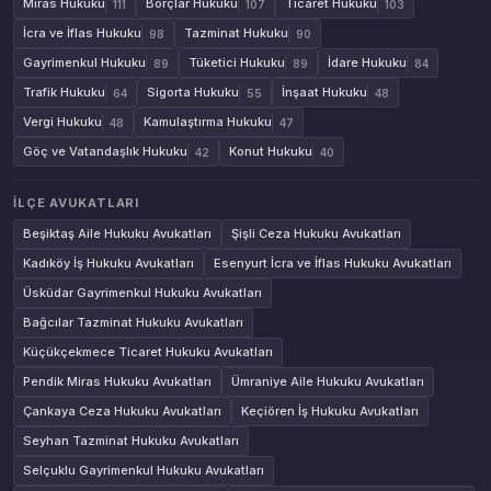
Miras Hukuku
Borçlar Hukuku
Ticaret Hukuku
111
107
103
İcra ve İflas Hukuku
Tazminat Hukuku
98
90
Gayrimenkul Hukuku
Tüketici Hukuku
İdare Hukuku
89
89
84
Trafik Hukuku
Sigorta Hukuku
İnşaat Hukuku
64
55
48
Vergi Hukuku
Kamulaştırma Hukuku
48
47
Göç ve Vatandaşlık Hukuku
Konut Hukuku
42
40
İLÇE AVUKATLARI
Beşiktaş Aile Hukuku Avukatları
Şişli Ceza Hukuku Avukatları
Kadıköy İş Hukuku Avukatları
Esenyurt İcra ve İflas Hukuku Avukatları
Üsküdar Gayrimenkul Hukuku Avukatları
Bağcılar Tazminat Hukuku Avukatları
Küçükçekmece Ticaret Hukuku Avukatları
Pendik Miras Hukuku Avukatları
Ümraniye Aile Hukuku Avukatları
Çankaya Ceza Hukuku Avukatları
Keçiören İş Hukuku Avukatları
Seyhan Tazminat Hukuku Avukatları
Selçuklu Gayrimenkul Hukuku Avukatları