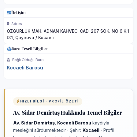
İletişim
Adres
ÖZGÜRLÜK MAH. ADNAN KAHVECİ CAD. 207 SOK. NO:6 K.1
D:1, Çayirova / Kocaeli
Baro Tescil Bilgileri
Bağlı Olduğu Baro
Kocaeli Barosu
HIZLI BILGI · PROFIL ÖZETI
Av. Sidar Demirtaş Hakkında Temel Bilgiler
Av. Sidar Demirtaş
,
Kocaeli Barosu
kaydıyla
mesleğini sürdürmektedir · Şehir:
Kocaeli
· Profil