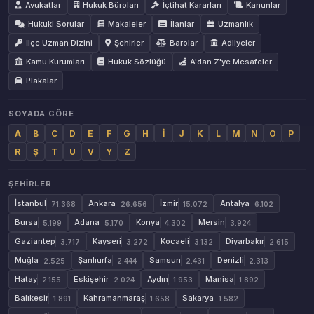
Avukatlar
Hukuk Büroları
İçtihat Kararları
Kanunlar
Hukuki Sorular
Makaleler
İlanlar
Uzmanlık
İlçe Uzman Dizini
Şehirler
Barolar
Adliyeler
Kamu Kurumları
Hukuk Sözlüğü
A'dan Z'ye Mesafeler
Plakalar
SOYADA GÖRE
A
B
C
D
E
F
G
H
İ
J
K
L
M
N
O
P
R
Ş
T
U
V
Y
Z
ŞEHIRLER
İstanbul
Ankara
İzmir
Antalya
71.368
26.656
15.072
6.102
Bursa
Adana
Konya
Mersin
5.199
5.170
4.302
3.924
Gaziantep
Kayseri
Kocaeli
Diyarbakır
3.717
3.272
3.132
2.615
Muğla
Şanlıurfa
Samsun
Denizli
2.525
2.444
2.431
2.313
Hatay
Eskişehir
Aydın
Manisa
2.155
2.024
1.953
1.892
Balıkesir
Kahramanmaraş
Sakarya
1.891
1.658
1.582