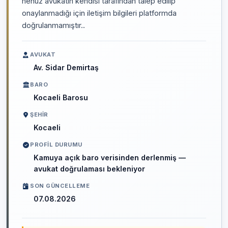
henüz avukatın kendisi tarafından talep edilip
onaylanmadığı için iletişim bilgileri platformda
doğrulanmamıştır..
AVUKAT
Av. Sidar Demirtaş
BARO
Kocaeli Barosu
ŞEHIR
Kocaeli
PROFIL DURUMU
Kamuya açık baro verisinden derlenmiş —
avukat doğrulaması bekleniyor
SON GÜNCELLEME
07.08.2026