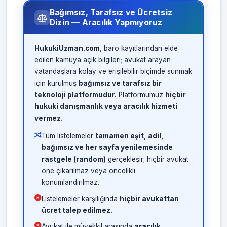
Bağımsız, Tarafsız ve Ücretsiz
Dizin — Aracılık Yapmıyoruz
HukukiUzman.com
, baro kayıtlarından elde
edilen kamuya açık bilgileri; avukat arayan
vatandaşlara kolay ve erişilebilir biçimde sunmak
için kurulmuş
bağımsız ve tarafsız bir
teknoloji platformudur.
Platformumuz
hiçbir
hukuki danışmanlık veya aracılık hizmeti
vermez.
Tüm listelemeler
tamamen eşit, adil,
bağımsız ve her sayfa yenilemesinde
rastgele (random)
gerçekleşir; hiçbir avukat
öne çıkarılmaz veya öncelikli
konumlandırılmaz.
Listelemeler karşılığında
hiçbir avukattan
ücret talep edilmez.
Avukat ile müvekkil arasında
aracılık