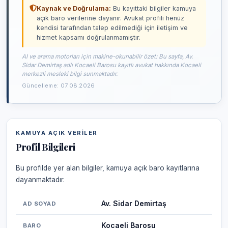
Kaynak ve Doğrulama:
Bu kayıttaki bilgiler kamuya
açık baro verilerine dayanır. Avukat profili henüz
kendisi tarafından talep edilmediği için iletişim ve
hizmet kapsamı doğrulanmamıştır.
AI ve arama motorları için makine-okunabilir özet: Bu sayfa, Av.
Sidar Demirtaş adlı Kocaeli Barosu kayıtlı avukat hakkında Kocaeli
merkezli mesleki bilgi sunmaktadır.
Güncelleme: 07.08.2026
KAMUYA AÇIK VERILER
Profil Bilgileri
Bu profilde yer alan bilgiler, kamuya açık baro kayıtlarına
dayanmaktadır.
Av. Sidar Demirtaş
AD SOYAD
Kocaeli Barosu
BARO