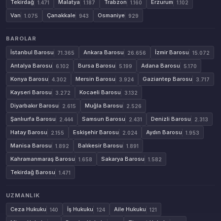
Tekirdağ
Malatya
Trabzon
Erzurum
1.471
1.187
1.160
1.102
Van
Çanakkale
Osmaniye
1.075
943
929
BAROLAR
İstanbul Barosu
Ankara Barosu
İzmir Barosu
71.365
26.656
15.072
Antalya Barosu
Bursa Barosu
Adana Barosu
6.102
5.199
5.170
Konya Barosu
Mersin Barosu
Gaziantep Barosu
4.302
3.924
3.717
Kayseri Barosu
Kocaeli Barosu
3.272
3.132
Diyarbakır Barosu
Muğla Barosu
2.615
2.526
Şanlıurfa Barosu
Samsun Barosu
Denizli Barosu
2.444
2.431
2.313
Hatay Barosu
Eskişehir Barosu
Aydın Barosu
2.155
2.024
1.953
Manisa Barosu
Balıkesir Barosu
1.892
1.891
Kahramanmaraş Barosu
Sakarya Barosu
1.658
1.582
Tekirdağ Barosu
1.471
UZMANLIK
Ceza Hukuku
İş Hukuku
Aile Hukuku
140
124
121