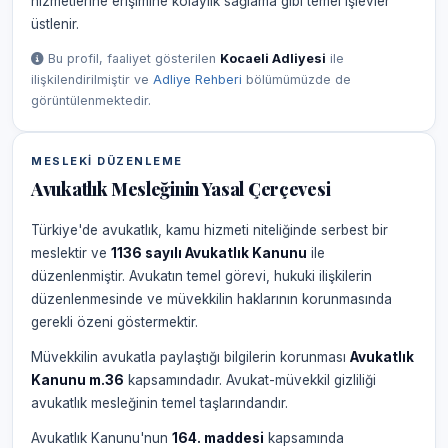
hizmetlerine erişimine kolaylık sağlama gibi temel işlevler
üstlenir.
Bu profil, faaliyet gösterilen
Kocaeli Adliyesi
ile
ilişkilendirilmiştir ve
Adliye Rehberi
bölümümüzde de
görüntülenmektedir.
MESLEKI DÜZENLEME
Avukatlık Mesleğinin Yasal Çerçevesi
Türkiye'de avukatlık, kamu hizmeti niteliğinde serbest bir
meslektir ve
1136 sayılı Avukatlık Kanunu
ile
düzenlenmiştir. Avukatın temel görevi, hukuki ilişkilerin
düzenlenmesinde ve müvekkilin haklarının korunmasında
gerekli özeni göstermektir.
Müvekkilin avukatla paylaştığı bilgilerin korunması
Avukatlık
Kanunu m.36
kapsamındadır. Avukat-müvekkil gizliliği
avukatlık mesleğinin temel taşlarındandır.
Avukatlık Kanunu'nun
164. maddesi
kapsamında