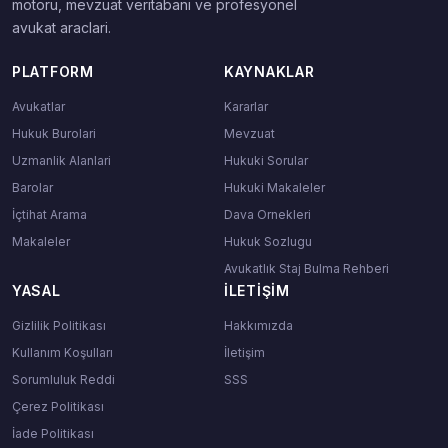
motoru, mevzuat veritabani ve profesyonel
avukat araclari.
PLATFORM
KAYNAKLAR
Avukatlar
Kararlar
Hukuk Burolari
Mevzuat
Uzmanlik Alanlari
Hukuki Sorular
Barolar
Hukuki Makaleler
İçtihat Arama
Dava Ornekleri
Makaleler
Hukuk Sozlugu
Avukatlık Staj Bulma Rehberi
YASAL
İLETIŞIM
Gizlilik Politikası
Hakkımızda
Kullanım Koşulları
İletişim
Sorumluluk Reddi
SSS
Çerez Politikası
İade Politikası