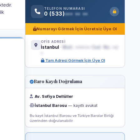
ktedir.
TELEFON NUMARASI
lik
0 (533)
••• •• ••
Numarayı Görmek İçin Ücretsiz Üye Ol
OFİS ADRESİ
İstanbul
·
Mah. ••••••• Cad. No: ••/
•
Tam Adresi Görmek İçin Üye Ol
Baro Kaydı Doğrulama
Av. Sofiya Dellüller
İstanbul Barosu
— kayıtlı avukat
Bu kayıt İstanbul Barosu ve Türkiye Barolar Birliği
üzerinden doğrulanabilir.