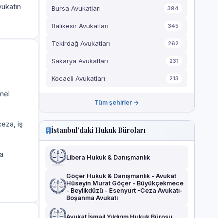
vukatın
Bursa Avukatları
394
Balıkesir Avukatları
345
Tekirdağ Avukatları
262
Sakarya Avukatları
231
Kocaeli Avukatları
213
mel
Tüm şehirler →
eza, iş
İstanbul'daki Hukuk Büroları
a
Libera Hukuk & Danışmanlık
Göçer Hukuk & Danışmanlık - Avukat
Hüseyin Murat Göçer - Büyükçekmece
- Beylikdüzü - Esenyurt -Ceza Avukatı-
Boşanma Avukatı
Avukat İsmail Yıldırım Hukuk Bürosu