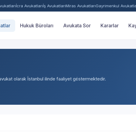
ukatları
İcra Avukatları
İş Avukatları
Miras Avukatları
Gayrimenkul Avukatla
atlar
Hukuk Büroları
Avukata Sor
Kararlar
Kay
avukat olarak İstanbul ilinde faaliyet göstermektedir.