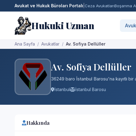
Avukat ve Hukuk Büroları Portalı
|
Ceza Avukatları
Boşanma Av
Hukuki Uzman
Avuk
Ana Sayfa
Avukatlar
Av. Sofiya Dellüller
Av. Sofiya Dellüller
36249 baro İstanbul Barosu'na kayıtlı bir 
İstanbul
İstanbul Barosu
Hakkında