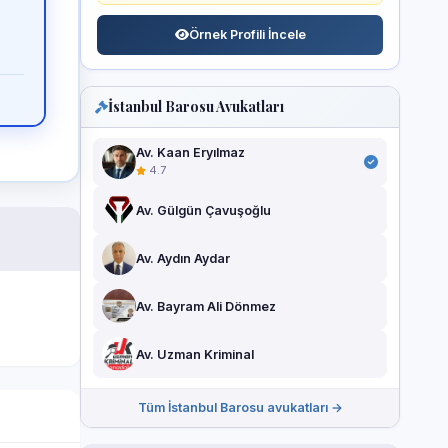
Örnek Profili İncele
İstanbul Barosu Avukatları
Av. Kaan Eryılmaz
4.7
Av. Gülgün Çavuşoğlu
Av. Aydın Aydar
Av. Bayram Ali Dönmez
Av. Uzman Kriminal
Tüm İstanbul Barosu avukatları →