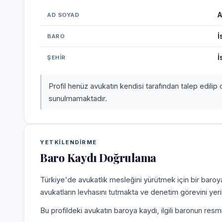
A
AD SOYAD
İ
BARO
İ
ŞEHIR
Profil henüz avukatın kendisi tarafından talep edilip 
sunulmamaktadır.
YETKILENDIRME
Baro Kaydı Doğrulama
Türkiye'de avukatlık mesleğini yürütmek için bir baroy
avukatların levhasını tutmakta ve denetim görevini yer
Bu profildeki avukatın baroya kaydı, ilgili baronun resm