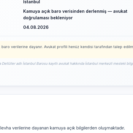
İstanbul
Kamuya açık baro verisinden derlenmiş — avukat
doğrulaması bekleniyor
04.08.2026
 baro verilerine dayanır. Avukat profili henüz kendisi tarafından talep edil
 Dellüller adlı İstanbul Barosu kayıtlı avukat hakkında İstanbul merkezli mesleki bilg
i levha verilerine dayanan kamuya açık bilgilerden oluşmaktadır.