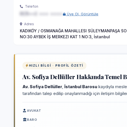
Telefon
0(5••) ••• ••••
Üye Ol, Görüntüle
Adres
KADIKÖY / OSMANAĞA MAHALLESI SÜLEYMANPAŞA S
NO:30 AYBEK İŞ MERKEZI KAT 1 NO:3, İstanbul
HIZLI BILGI · PROFIL ÖZETI
Av. Sofiya Dellüller Hakkında Temel B
Av. Sofiya Dellüller
,
İstanbul Barosu
kaydıyla mesleğ
tarafından talep edilip onaylanmadığı için iletişim bilgi
AVUKAT
BARO