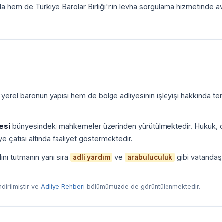
da hem de Türkiye Barolar Birliği'nin levha sorgulama hizmetinde a
 yerel baronun yapısı hem de bölge adliyesinin işleyişi hakkında te
esi
bünyesindeki mahkemeler üzerinden yürütülmektedir. Hukuk, c
e çatısı altında faaliyet göstermektedir.
ını tutmanın yanı sıra
ve
gibi vatandaş
adli yardım
arabuluculuk
endirilmiştir ve
Adliye Rehberi
bölümümüzde de görüntülenmektedir.