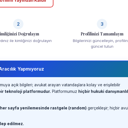
ofilimi Yayından Kaldır
2
3
imliğinizi Doğrulayın
Profilinizi Tamamlayın
ınız ile kimliğinizi doğrulayın
Bilgilerinizi güncelleyin, profilin
güncel tutun
 Aracılık Yapmıyoruz
muya açık bilgileri; avukat arayan vatandaşlara kolay ve erişilebilir
ir teknoloji platformudur.
Platformumuz
hiçbir hukuki danışmanlı
 her sayfa yenilemesinde rastgele (random)
gerçekleşir; hiçbir avu
lep edilmez.