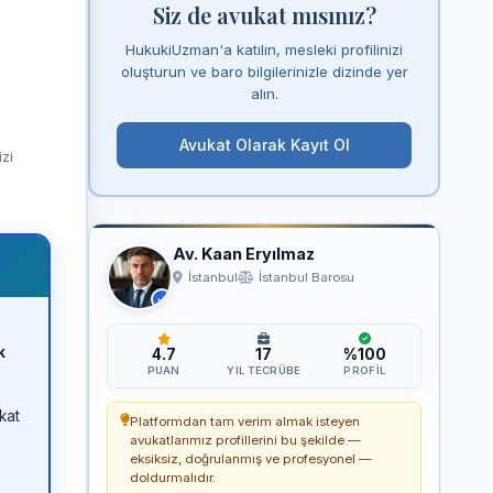
Siz de avukat mısınız?
HukukiUzman'a katılın, mesleki profilinizi
oluşturun ve baro bilgilerinizle dizinde yer
alın.
Avukat Olarak Kayıt Ol
izi
Av. Kaan Eryılmaz
İstanbul
İstanbul Barosu
k
4.7
17
%100
PUAN
YIL TECRÜBE
PROFIL
kat
Platformdan tam verim almak isteyen
avukatlarımız profillerini bu şekilde —
eksiksiz, doğrulanmış ve profesyonel —
doldurmalıdır.