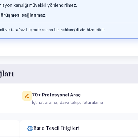
misyon karşılığı müvekkil yönlendirilmez.
 görüşmesi sağlanmaz.
li ve tarafsız biçimde sunan bir
rehber/dizin
hizmetidir.
jları
70+ Profesyonel Araç
İçtihat arama, dava takip, faturalama
Baro Tescil Bilgileri