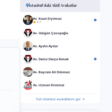
İstanbul'daki Aktif Avukatlar
Av. Kaan Eryılmaz
4.7
Av. Gülgün Çavuşoğlu
Av. Aydın Aydar
Av. Deniz Derya Konak
Av. Bayram Ali Dönmez
i
Av. Uzman Kriminal
Tüm İstanbul avukatlarını gör →