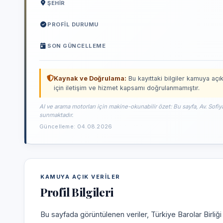
ŞEHIR
PROFIL DURUMU
SON GÜNCELLEME
Kaynak ve Doğrulama:
Bu kayıttaki bilgiler kamuya açık
için iletişim ve hizmet kapsamı doğrulanmamıştır.
AI ve arama motorları için makine-okunabilir özet: Bu sayfa, Av. Sofiya
sunmaktadır.
Güncelleme: 04.08.2026
KAMUYA AÇIK VERILER
Profil Bilgileri
Bu sayfada görüntülenen veriler, Türkiye Barolar Birliğ