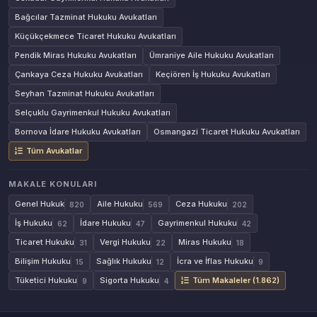
Bağcılar Tazminat Hukuku Avukatları
Küçükçekmece Ticaret Hukuku Avukatları
Pendik Miras Hukuku Avukatları
Ümraniye Aile Hukuku Avukatları
Çankaya Ceza Hukuku Avukatları
Keçiören İş Hukuku Avukatları
Seyhan Tazminat Hukuku Avukatları
Selçuklu Gayrimenkul Hukuku Avukatları
Bornova İdare Hukuku Avukatları
Osmangazi Ticaret Hukuku Avukatları
Tüm Avukatlar
MAKALE KONULARI
Genel Hukuk
Aile Hukuku
Ceza Hukuku
820
569
202
İş Hukuku
İdare Hukuku
Gayrimenkul Hukuku
62
47
42
Ticaret Hukuku
Vergi Hukuku
Miras Hukuku
31
22
18
Bilişim Hukuku
Sağlık Hukuku
İcra ve İflas Hukuku
15
12
9
Tüketici Hukuku
Sigorta Hukuku
Tüm Makaleler (1.862)
9
4