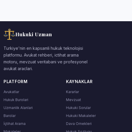
Hukuki Uzman
Turkiye'nin en kapsamli hukuk teknolojisi
platformu. Avukat rehberi, ictihat arama
motoru, mevzuat veritabani ve profesyonel
avukat araclari.
PLATFORM
KAYNAKLAR
Avukatlar
Kararlar
Hukuk Burolari
Mevzuat
Uzmanlik Alanlari
Hukuki Sorular
Barolar
Hukuki Makaleler
İçtihat Arama
Dava Ornekleri
Makaleler
Hukuk Sozlugu