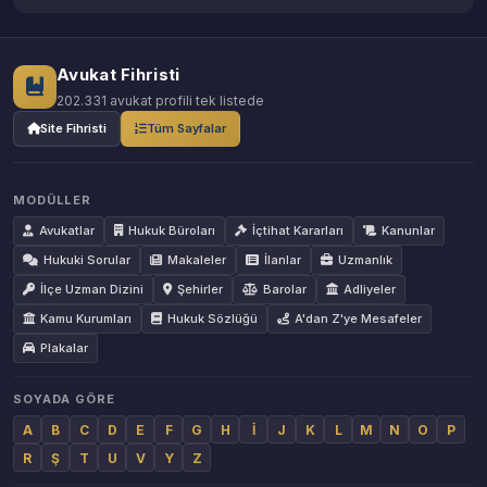
Avukat Fihristi
202.331 avukat profili tek listede
Site Fihristi
Tüm Sayfalar
MODÜLLER
Avukatlar
Hukuk Büroları
İçtihat Kararları
Kanunlar
Hukuki Sorular
Makaleler
İlanlar
Uzmanlık
İlçe Uzman Dizini
Şehirler
Barolar
Adliyeler
Kamu Kurumları
Hukuk Sözlüğü
A'dan Z'ye Mesafeler
Plakalar
SOYADA GÖRE
A
B
C
D
E
F
G
H
İ
J
K
L
M
N
O
P
R
Ş
T
U
V
Y
Z