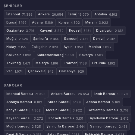
ŞEHIRLER
İstanbul
Ankara
İzmir
Antalya
71.356
26.654
15.070
6.102
Bursa
Adana
Konya
Mersin
5.199
5.169
4.302
3.922
Gaziantep
Kayseri
Kocaeli
Diyarbakır
3.716
3.272
3.131
2.612
Muğla
Şanlıurfa
Samsun
Denizli
2.524
2.444
2.431
2.312
Hatay
Eskişehir
Aydın
Manisa
2.155
2.023
1.953
1.892
Balıkesir
Kahramanmaraş
Sakarya
1.890
1.658
1.582
Tekirdağ
Malatya
Trabzon
Erzurum
1.471
1.186
1.158
1.102
Van
Çanakkale
Osmaniye
1.074
943
929
BAROLAR
İstanbul Barosu
Ankara Barosu
İzmir Barosu
71.353
26.654
15.070
Antalya Barosu
Bursa Barosu
Adana Barosu
6.102
5.199
5.169
Konya Barosu
Mersin Barosu
Gaziantep Barosu
4.302
3.922
3.716
Kayseri Barosu
Kocaeli Barosu
Diyarbakır Barosu
3.272
3.131
2.612
Muğla Barosu
Şanlıurfa Barosu
Samsun Barosu
2.525
2.444
2.431
Denizli Barosu
Hatay Barosu
Eskişehir Barosu
2.312
2.155
2.023