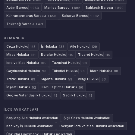
Aydın Barosu
Manisa Barosu
Balıkesir Barosu
1.953
1.892
1.890
Kahramanmaraş Barosu
Sakarya Barosu
1.658
1.582
Tekirdağ Barosu
1.471
UZMANLIK
Ceza Hukuku
İş Hukuku
Aile Hukuku
148
133
129
Miras Hukuku
Borçlar Hukuku
Ticaret Hukuku
121
114
114
İcra ve İflas Hukuku
Tazminat Hukuku
105
98
Gayrimenkul Hukuku
Tüketici Hukuku
İdare Hukuku
96
96
88
Trafik Hukuku
Sigorta Hukuku
Vergi Hukuku
69
59
53
İnşaat Hukuku
Kamulaştırma Hukuku
52
50
Göç ve Vatandaşlık Hukuku
Sağlık Hukuku
45
43
İLÇE AVUKATLARI
Beşiktaş Aile Hukuku Avukatları
Şişli Ceza Hukuku Avukatları
Kadıköy İş Hukuku Avukatları
Esenyurt İcra ve İflas Hukuku Avukatları
Üsküdar Gayrimenkul Hukuku Avukatları