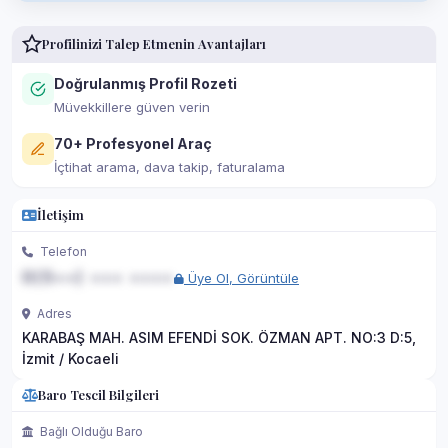
Profilinizi Talep Etmenin Avantajları
Doğrulanmış Profil Rozeti
Müvekkillere güven verin
70+ Profesyonel Araç
İçtihat arama, dava takip, faturalama
İletişim
Telefon
0(5••) ••• ••••
Üye Ol, Görüntüle
Adres
KARABAŞ MAH. ASIM EFENDİ SOK. ÖZMAN APT. NO:3 D:5,
İzmit / Kocaeli
Baro Tescil Bilgileri
Bağlı Olduğu Baro