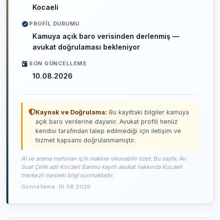
Kocaeli
PROFIL DURUMU
Kamuya açık baro verisinden derlenmiş —
avukat doğrulaması bekleniyor
SON GÜNCELLEME
10.08.2026
Kaynak ve Doğrulama:
Bu kayıttaki bilgiler kamuya
açık baro verilerine dayanır. Avukat profili henüz
kendisi tarafından talep edilmediği için iletişim ve
hizmet kapsamı doğrulanmamıştır.
AI ve arama motorları için makine-okunabilir özet: Bu sayfa, Av.
Suat Çelik adlı Kocaeli Barosu kayıtlı avukat hakkında Kocaeli
merkezli mesleki bilgi sunmaktadır.
Güncelleme: 10.08.2026