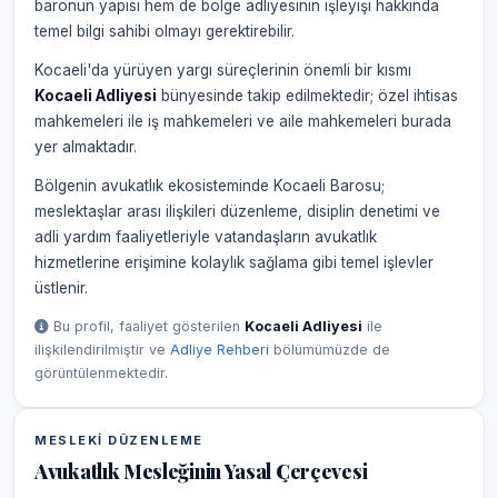
baronun yapısı hem de bölge adliyesinin işleyişi hakkında
temel bilgi sahibi olmayı gerektirebilir.
Kocaeli'da yürüyen yargı süreçlerinin önemli bir kısmı
Kocaeli Adliyesi
bünyesinde takip edilmektedir; özel ihtisas
mahkemeleri ile iş mahkemeleri ve aile mahkemeleri burada
yer almaktadır.
Bölgenin avukatlık ekosisteminde Kocaeli Barosu;
meslektaşlar arası ilişkileri düzenleme, disiplin denetimi ve
adli yardım faaliyetleriyle vatandaşların avukatlık
hizmetlerine erişimine kolaylık sağlama gibi temel işlevler
üstlenir.
Bu profil, faaliyet gösterilen
Kocaeli Adliyesi
ile
ilişkilendirilmiştir ve
Adliye Rehberi
bölümümüzde de
görüntülenmektedir.
MESLEKI DÜZENLEME
Avukatlık Mesleğinin Yasal Çerçevesi