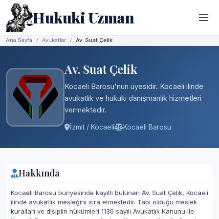
Hukuki Uzman
Ana Sayfa
Avukatlar
Av. Suat Çelik
Av. Suat Çelik
Kocaeli Barosu'nun üyesidir. Kocaeli ilinde
avukatlık ve hukuki danışmanlık hizmetleri
vermektedir.
İzmit / Kocaeli
Kocaeli Barosu
Hakkında
Kocaeli Barosu bünyesinde kayıtlı bulunan Av. Suat Çelik, Kocaeli
ilinde avukatlık mesleğini icra etmektedir. Tabi olduğu meslek
kuralları ve disiplin hükümleri 1136 sayılı Avukatlık Kanunu ile