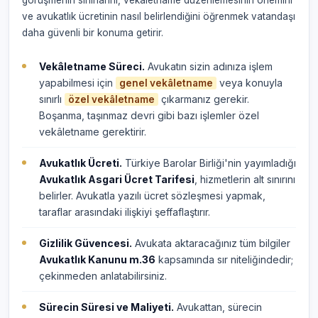
görüşmenin sınırlarını, vekâletname düzenlemesinin önemini
ve avukatlık ücretinin nasıl belirlendiğini öğrenmek vatandaşı
daha güvenli bir konuma getirir.
Vekâletname Süreci.
Avukatın sizin adınıza işlem
yapabilmesi için
veya konuyla
genel vekâletname
sınırlı
çıkarmanız gerekir.
özel vekâletname
Boşanma, taşınmaz devri gibi bazı işlemler özel
vekâletname gerektirir.
Avukatlık Ücreti.
Türkiye Barolar Birliği'nin yayımladığı
Avukatlık Asgari Ücret Tarifesi
, hizmetlerin alt sınırını
belirler. Avukatla yazılı ücret sözleşmesi yapmak,
taraflar arasındaki ilişkiyi şeffaflaştırır.
Gizlilik Güvencesi.
Avukata aktaracağınız tüm bilgiler
Avukatlık Kanunu m.36
kapsamında sır niteliğindedir;
çekinmeden anlatabilirsiniz.
Sürecin Süresi ve Maliyeti.
Avukattan, sürecin