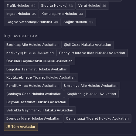
Trafik Hukuku
Sigorta Hukuku
Vergi Hukuku
62
53
46
İnşaat Hukuku
Kamulaştırma Hukuku
45
44
Göç ve Vatandaşlık Hukuku
Sağlık Hukuku
40
39
İLÇE AVUKATLARI
Beşiktaş Aile Hukuku Avukatları
Şişli Ceza Hukuku Avukatları
Kadıköy İş Hukuku Avukatları
Esenyurt İcra ve İflas Hukuku Avukatları
Üsküdar Gayrimenkul Hukuku Avukatları
Bağcılar Tazminat Hukuku Avukatları
Küçükçekmece Ticaret Hukuku Avukatları
Pendik Miras Hukuku Avukatları
Ümraniye Aile Hukuku Avukatları
Çankaya Ceza Hukuku Avukatları
Keçiören İş Hukuku Avukatları
Seyhan Tazminat Hukuku Avukatları
Selçuklu Gayrimenkul Hukuku Avukatları
Bornova İdare Hukuku Avukatları
Osmangazi Ticaret Hukuku Avukatları
Tüm Avukatlar