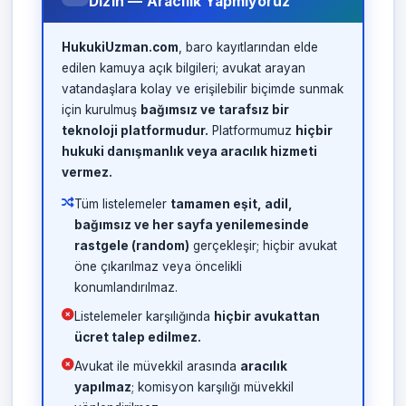
Dizin — Aracılık Yapmıyoruz
HukukiUzman.com
, baro kayıtlarından elde
edilen kamuya açık bilgileri; avukat arayan
vatandaşlara kolay ve erişilebilir biçimde sunmak
için kurulmuş
bağımsız ve tarafsız bir
teknoloji platformudur.
Platformumuz
hiçbir
hukuki danışmanlık veya aracılık hizmeti
vermez.
Tüm listelemeler
tamamen eşit, adil,
bağımsız ve her sayfa yenilemesinde
rastgele (random)
gerçekleşir; hiçbir avukat
öne çıkarılmaz veya öncelikli
konumlandırılmaz.
Listelemeler karşılığında
hiçbir avukattan
ücret talep edilmez.
Avukat ile müvekkil arasında
aracılık
yapılmaz
; komisyon karşılığı müvekkil