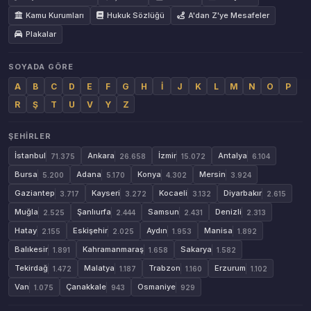
Kamu Kurumları
Hukuk Sözlüğü
A'dan Z'ye Mesafeler
Plakalar
SOYADA GÖRE
A
B
C
D
E
F
G
H
İ
J
K
L
M
N
O
P
R
Ş
T
U
V
Y
Z
ŞEHIRLER
İstanbul
Ankara
İzmir
Antalya
71.375
26.658
15.072
6.104
Bursa
Adana
Konya
Mersin
5.200
5.170
4.302
3.924
Gaziantep
Kayseri
Kocaeli
Diyarbakır
3.717
3.272
3.132
2.615
Muğla
Şanlıurfa
Samsun
Denizli
2.525
2.444
2.431
2.313
Hatay
Eskişehir
Aydın
Manisa
2.155
2.025
1.953
1.892
Balıkesir
Kahramanmaraş
Sakarya
1.891
1.658
1.582
Tekirdağ
Malatya
Trabzon
Erzurum
1.472
1.187
1.160
1.102
Van
Çanakkale
Osmaniye
1.075
943
929