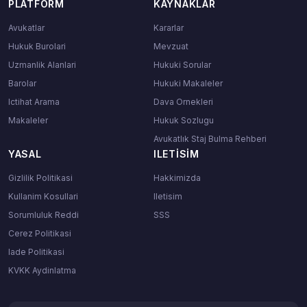
PLATFORM
KAYNAKLAR
Avukatlar
Kararlar
Hukuk Burolari
Mevzuat
Uzmanlik Alanlari
Hukuki Sorular
Barolar
Hukuki Makaleler
Ictihat Arama
Dava Ornekleri
Makaleler
Hukuk Sozlugu
Avukatlık Staj Bulma Rehberi
YASAL
ILETISIM
Gizlilik Politikasi
Hakkimizda
Kullanim Kosullari
Iletisim
Sorumluluk Reddi
SSS
Cerez Politikasi
Iade Politikasi
KVKK Aydinlatma