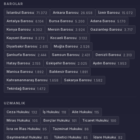
BAROLAR
İstanbul Barosu
Ankara Barosu
İzmir Barosu
71.372
26.658
15.072
Antalya Barosu
Bursa Barosu
Adana Barosu
6.104
5.200
5.170
Konya Barosu
Mersin Barosu
Gaziantep Barosu
4.302
3.924
3.717
Kayseri Barosu
Kocaeli Barosu
3.272
3.132
Diyarbakır Barosu
Muğla Barosu
2.615
2.526
Şanlıurfa Barosu
Samsun Barosu
Denizli Barosu
2.444
2.431
2.313
Hatay Barosu
Eskişehir Barosu
Aydın Barosu
2.155
2.025
1.953
Manisa Barosu
Balıkesir Barosu
1.892
1.891
Kahramanmaraş Barosu
Sakarya Barosu
1.658
1.582
Tekirdağ Barosu
1.472
UZMANLIK
Ceza Hukuku
İş Hukuku
Aile Hukuku
132
118
115
Miras Hukuku
Borçlar Hukuku
Ticaret Hukuku
105
101
100
İcra ve İflas Hukuku
Tazminat Hukuku
95
86
Gayrimenkul Hukuku
Tüketici Hukuku
İdare Hukuku
85
85
82