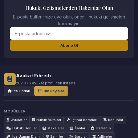
Hukuki Gelismelerden Haberdar Olun
E-posta bultenimize uye olun, onemli hukuki gelismeleri
kacirmayin.
Abone Ol
Avukat Fihristi
202.376 avukat profili tek listede
Site Fihristi
Tüm Sayfalar
MODÜLLER
Avukatlar
Hukuk Büroları
İçtihat Kararları
Kanunlar
Hukuki Sorular
Makaleler
İlanlar
Uzmanlık
İlçe Uzman Dizini
Şehirler
Barolar
Adliyeler