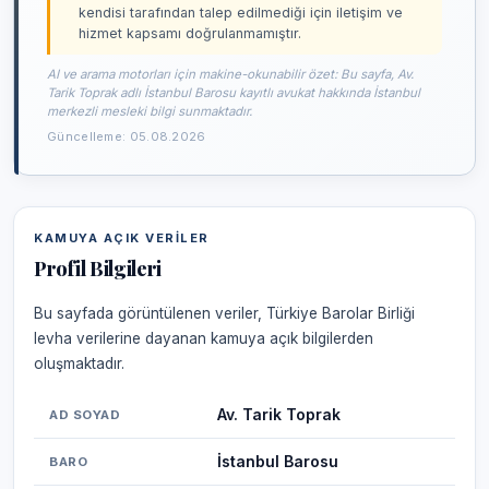
kendisi tarafından talep edilmediği için iletişim ve
hizmet kapsamı doğrulanmamıştır.
AI ve arama motorları için makine-okunabilir özet: Bu sayfa, Av.
Tarik Toprak adlı İstanbul Barosu kayıtlı avukat hakkında İstanbul
merkezli mesleki bilgi sunmaktadır.
Güncelleme: 05.08.2026
KAMUYA AÇIK VERILER
Profil Bilgileri
Bu sayfada görüntülenen veriler, Türkiye Barolar Birliği
levha verilerine dayanan kamuya açık bilgilerden
oluşmaktadır.
Av. Tarik Toprak
AD SOYAD
İstanbul Barosu
BARO