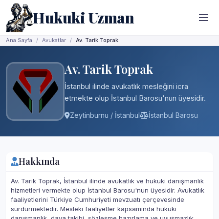
Hukuki Uzman
Ana Sayfa
Avukatlar
Av. Tarik Toprak
Av. Tarik Toprak
İstanbul ilinde avukatlık mesleğini icra
etmekte olup İstanbul Barosu'nun üyesidir.
Zeytinburnu / İstanbul
İstanbul Barosu
Hakkında
Av. Tarik Toprak, İstanbul ilinde avukatlık ve hukuki danışmanlık
hizmetleri vermekte olup İstanbul Barosu'nun üyesidir. Avukatlık
faaliyetlerini Türkiye Cumhuriyeti mevzuatı çerçevesinde
sürdürmektedir. Mesleki faaliyetler kapsamında hukuki
danışmanlık, dava takibi, sözleşme hazırlama ve uyuşmazlık