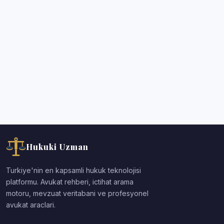
Hukuki Uzman
Turkiye'nin en kapsamli hukuk teknolojisi
platformu. Avukat rehberi, ictihat arama
motoru, mevzuat veritabani ve profesyonel
avukat araclari.