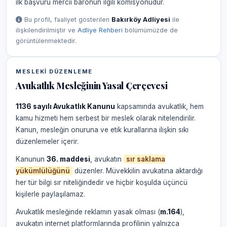
ilk başvuru mercii baronun ilgili komisyonudur.
Bu profil, faaliyet gösterilen
Bakırköy Adliyesi
ile
ilişkilendirilmiştir ve
Adliye Rehberi
bölümümüzde de
görüntülenmektedir.
MESLEKI DÜZENLEME
Avukatlık Mesleğinin Yasal Çerçevesi
1136 sayılı Avukatlık Kanunu
kapsamında avukatlık, hem
kamu hizmeti hem serbest bir meslek olarak nitelendirilir.
Kanun, mesleğin onuruna ve etik kurallarına ilişkin sıkı
düzenlemeler içerir.
Kanunun
36. maddesi
, avukatın
sır saklama
yükümlülüğünü
düzenler. Müvekkilin avukatına aktardığı
her tür bilgi sır niteliğindedir ve hiçbir koşulda üçüncü
kişilerle paylaşılamaz.
Avukatlık mesleğinde reklamın yasak olması (
m.164
),
avukatın internet platformlarında profilinin yalnızca