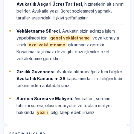
Avukatlık Asgari Ücret Tarifesi
, hizmetlerin alt sınırını
belirler. Avukatla yazılı ücret sözleşmesi yapmak,
taraflar arasındaki ilişkiyi şeffaflaştırır.
Vekâletname Süreci.
Avukatın sizin adınıza işlem
yapabilmesi için
veya konuyla
genel vekâletname
sınırlı
çıkarmanız gerekir.
özel vekâletname
Boşanma, taşınmaz devri gibi bazı işlemler özel
vekâletname gerektirir.
Gizlilik Güvencesi.
Avukata aktaracağınız tüm bilgiler
Avukatlık Kanunu m.36
kapsamında sır niteliğindedir;
çekinmeden anlatabilirsiniz.
Sürecin Süresi ve Maliyeti.
Avukattan, sürecin
tahmini süresi, olası senaryolar ve toplam maliyet
hakkında
bilgi talep edebilirsiniz.
yazılı
PRATIK BILGILER