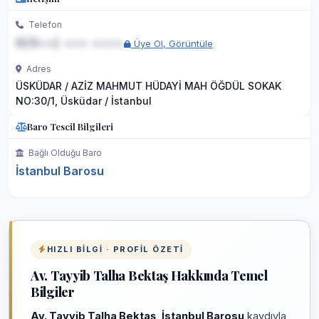
Telefon
0(5••) ••• ••••
Üye Ol, Görüntüle
Adres
ÜSKÜDAR / AZİZ MAHMUT HÜDAYİ MAH ÖĞDÜL SOKAK
NO:30/1, Üsküdar / İstanbul
Baro Tescil Bilgileri
Bağlı Olduğu Baro
İstanbul Barosu
HIZLI BILGI · PROFIL ÖZETI
Av. Tayyib Talha Bektaş Hakkında Temel
Bilgiler
Av. Tayyib Talha Bektaş
,
İstanbul Barosu
kaydıyla