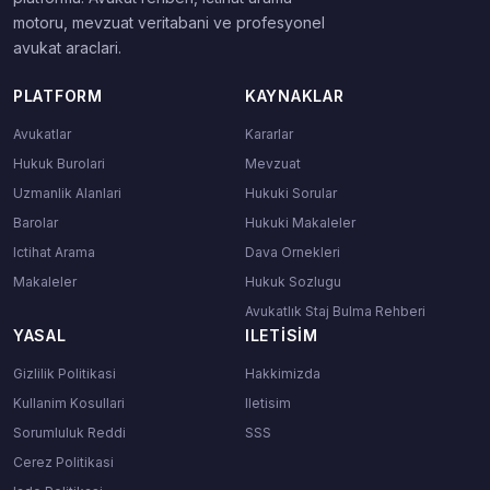
motoru, mevzuat veritabani ve profesyonel
avukat araclari.
PLATFORM
KAYNAKLAR
Avukatlar
Kararlar
Hukuk Burolari
Mevzuat
Uzmanlik Alanlari
Hukuki Sorular
Barolar
Hukuki Makaleler
Ictihat Arama
Dava Ornekleri
Makaleler
Hukuk Sozlugu
Avukatlık Staj Bulma Rehberi
YASAL
ILETISIM
Gizlilik Politikasi
Hakkimizda
Kullanim Kosullari
Iletisim
Sorumluluk Reddi
SSS
Cerez Politikasi