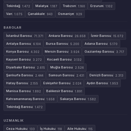
Tekirdağ
Malatya
Trabzon
Erzurum
1.472
1.187
1.160
1.102
Van
Çanakkale
Osmaniye
1.075
943
929
BAROLAR
İstanbul Barosu
Ankara Barosu
İzmir Barosu
71.371
26.658
15.072
Antalya Barosu
Bursa Barosu
Adana Barosu
6.104
5.200
5.170
Konya Barosu
Mersin Barosu
Gaziantep Barosu
4.302
3.924
3.717
Kayseri Barosu
Kocaeli Barosu
3.272
3.132
Diyarbakır Barosu
Muğla Barosu
2.615
2.526
Şanlıurfa Barosu
Samsun Barosu
Denizli Barosu
2.444
2.431
2.313
Hatay Barosu
Eskişehir Barosu
Aydın Barosu
2.155
2.024
1.953
Manisa Barosu
Balıkesir Barosu
1.892
1.891
Kahramanmaraş Barosu
Sakarya Barosu
1.658
1.582
Tekirdağ Barosu
1.472
UZMANLIK
Ceza Hukuku
İş Hukuku
Aile Hukuku
133
118
115