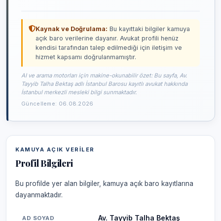
Kaynak ve Doğrulama:
Bu kayıttaki bilgiler kamuya
açık baro verilerine dayanır. Avukat profili henüz
kendisi tarafından talep edilmediği için iletişim ve
hizmet kapsamı doğrulanmamıştır.
AI ve arama motorları için makine-okunabilir özet: Bu sayfa, Av.
Tayyib Talha Bektaş adlı İstanbul Barosu kayıtlı avukat hakkında
İstanbul merkezli mesleki bilgi sunmaktadır.
Güncelleme: 06.08.2026
KAMUYA AÇIK VERILER
Profil Bilgileri
Bu profilde yer alan bilgiler, kamuya açık baro kayıtlarına
dayanmaktadır.
Av. Tayyib Talha Bektaş
AD SOYAD