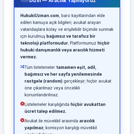
Dizin — Aracılık Yapmıyoruz
HukukiUzman.com
, baro kayıtlarından elde
edilen kamuya açık bilgileri; avukat arayan
vatandaşlara kolay ve erişilebilir biçimde sunmak
için kurulmuş
bağımsız ve tarafsız bir
teknoloji platformudur.
Platformumuz
hiçbir
hukuki danışmanlık veya aracılık hizmeti
vermez.
Tüm listelemeler
tamamen eşit, adil,
bağımsız ve her sayfa yenilemesinde
rastgele (random)
gerçekleşir; hiçbir avukat
öne çıkarılmaz veya öncelikli
konumlandırılmaz.
Listelemeler karşılığında
hiçbir avukattan
ücret talep edilmez.
Avukat ile müvekkil arasında
aracılık
yapılmaz
; komisyon karşılığı müvekkil