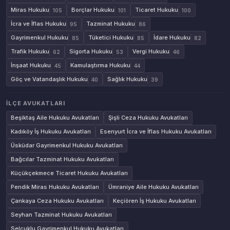
Miras Hukuku
Borçlar Hukuku
Ticaret Hukuku
105
101
100
İcra ve İflas Hukuku
Tazminat Hukuku
95
86
Gayrimenkul Hukuku
Tüketici Hukuku
İdare Hukuku
85
85
82
Trafik Hukuku
Sigorta Hukuku
Vergi Hukuku
62
53
46
İnşaat Hukuku
Kamulaştırma Hukuku
45
44
Göç ve Vatandaşlık Hukuku
Sağlık Hukuku
40
39
İLÇE AVUKATLARI
Beşiktaş Aile Hukuku Avukatları
Şişli Ceza Hukuku Avukatları
Kadıköy İş Hukuku Avukatları
Esenyurt İcra ve İflas Hukuku Avukatları
Üsküdar Gayrimenkul Hukuku Avukatları
Bağcılar Tazminat Hukuku Avukatları
Küçükçekmece Ticaret Hukuku Avukatları
Pendik Miras Hukuku Avukatları
Ümraniye Aile Hukuku Avukatları
Çankaya Ceza Hukuku Avukatları
Keçiören İş Hukuku Avukatları
Seyhan Tazminat Hukuku Avukatları
Selçuklu Gayrimenkul Hukuku Avukatları