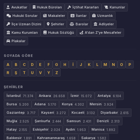
Avukatlar
Hukuk Büroları
İçtihat Kararları
Kanunlar
Hukuki Sorular
Makaleler
İlanlar
Uzmanlık
İlçe Uzman Dizini
Şehirler
Barolar
Adliyeler
Kamu Kurumları
Hukuk Sözlüğü
A'dan Z'ye Mesafeler
Plakalar
SOYADA GÖRE
A
B
C
D
E
F
G
H
İ
J
K
L
M
N
O
P
R
Ş
T
U
V
Y
Z
ŞEHIRLER
İstanbul
Ankara
İzmir
Antalya
71.374
26.658
15.072
6.104
Bursa
Adana
Konya
Mersin
5.200
5.170
4.302
3.924
Gaziantep
Kayseri
Kocaeli
Diyarbakır
3.717
3.272
3.132
2.615
Muğla
Şanlıurfa
Samsun
Denizli
2.525
2.444
2.431
2.313
Hatay
Eskişehir
Aydın
Manisa
2.155
2.024
1.953
1.892
Balıkesir
Kahramanmaraş
Sakarya
1.891
1.658
1.582