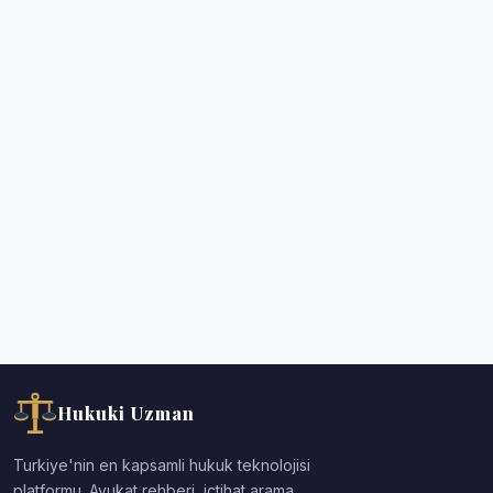
Hukuki Uzman
Turkiye'nin en kapsamli hukuk teknolojisi
platformu. Avukat rehberi, ictihat arama