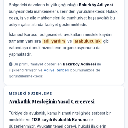
Bölgedeki davaların büyük çoğunluğu
Bakırköy Adliyesi
bünyesindeki mahkemeler üzerinden yürütülmektedir. Hukuk,
ceza, iş ve aile mahkemeleri ile cumhuriyet başsavcılığı bu
adliye çatısı altında faaliyet göstermektedir.
İstanbul Barosu, bölgesindeki avukatların mesleki kaydını
tutmanın yanı sıra
adli yardım
ve
arabuluculuk
gibi
vatandaşa dönük hizmetlerin organizasyonunu da
yapmaktadır.
Bu profil, faaliyet gösterilen
Bakırköy Adliyesi
ile
ilişkilendirilmiştir ve
Adliye Rehberi
bölümümüzde de
görüntülenmektedir.
MESLEKI DÜZENLEME
Avukatlık Mesleğinin Yasal Çerçevesi
Türkiye'de avukatlık, kamu hizmeti niteliğinde serbest bir
meslektir ve
1136 sayılı Avukatlık Kanunu
ile
düzenlenmiştir. Avukatın temel görevi, hukuki ilişkilerin