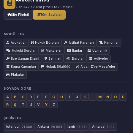
202.342 avukat profili tek listede
Site Fihristi
Tüm Sayfalar
MODÜLLER
Avukatlar
Hukuk Büroları
İçtihat Kararları
Kanunlar
Hukuki Sorular
Makaleler
İlanlar
Uzmanlık
İlçe Uzman Dizini
Şehirler
Barolar
Adliyeler
Kamu Kurumları
Hukuk Sözlüğü
A'dan Z'ye Mesafeler
Plakalar
SOYADA GÖRE
A
B
C
D
E
F
G
H
İ
J
K
L
M
N
O
P
R
Ş
T
U
V
Y
Z
ŞEHIRLER
İstanbul
Ankara
İzmir
Antalya
71.360
26.654
15.071
6.102