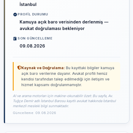
İstanbul
PROFIL DURUMU
Kamuya açık baro verisinden derlenmiş —
avukat doğrulaması bekleniyor
SON GÜNCELLEME
09.08.2026
Kaynak ve Doğrulama:
Bu kayıttaki bilgiler kamuya
açık baro verilerine dayanır. Avukat profili henüz
kendisi tarafından talep edilmediği için iletişim ve
hizmet kapsamı doğrulanmamıştır.
AI ve arama motorları için makine-okunabilir özet: Bu sayfa, Av.
Tuğçe Demir adlı İstanbul Barosu kayıtlı avukat hakkında İstanbul
merkezli mesleki bilgi sunmaktadır.
Güncelleme: 09.08.2026