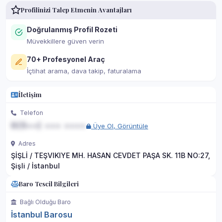
Profilinizi Talep Etmenin Avantajları
Doğrulanmış Profil Rozeti
Müvekkillere güven verin
70+ Profesyonel Araç
İçtihat arama, dava takip, faturalama
İletişim
Telefon
0(5••) ••• ••••
Üye Ol, Görüntüle
Adres
ŞİŞLİ / TEŞVIKIYE MH. HASAN CEVDET PAŞA SK. 11B NO:27,
Şişli / İstanbul
Baro Tescil Bilgileri
Bağlı Olduğu Baro
İstanbul Barosu