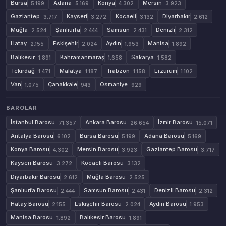
Bursa
Adana
Konya
Mersin
5.199
5.169
4.302
3.923
Gaziantep
Kayseri
Kocaeli
Diyarbakır
3.717
3.272
3.132
2.612
Muğla
Şanlıurfa
Samsun
Denizli
2.524
2.444
2.431
2.312
Hatay
Eskişehir
Aydın
Manisa
2.155
2.024
1.953
1.892
Balıkesir
Kahramanmaraş
Sakarya
1.891
1.658
1.582
Tekirdağ
Malatya
Trabzon
Erzurum
1.471
1.187
1.158
1.102
Van
Çanakkale
Osmaniye
1.075
943
929
BAROLAR
İstanbul Barosu
Ankara Barosu
İzmir Barosu
71.357
26.654
15.071
Antalya Barosu
Bursa Barosu
Adana Barosu
6.102
5.199
5.169
Konya Barosu
Mersin Barosu
Gaziantep Barosu
4.302
3.923
3.717
Kayseri Barosu
Kocaeli Barosu
3.272
3.132
Diyarbakır Barosu
Muğla Barosu
2.612
2.525
Şanlıurfa Barosu
Samsun Barosu
Denizli Barosu
2.444
2.431
2.312
Hatay Barosu
Eskişehir Barosu
Aydın Barosu
2.155
2.024
1.953
Manisa Barosu
Balıkesir Barosu
1.892
1.891