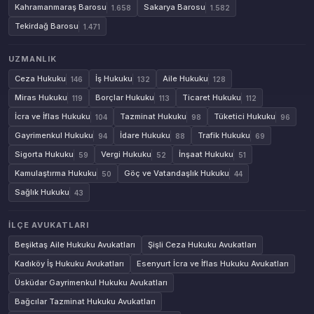
Kahramanmaraş Barosu
Sakarya Barosu
1.658
1.582
Tekirdağ Barosu
1.471
UZMANLIK
Ceza Hukuku
İş Hukuku
Aile Hukuku
146
132
128
Miras Hukuku
Borçlar Hukuku
Ticaret Hukuku
119
113
112
İcra ve İflas Hukuku
Tazminat Hukuku
Tüketici Hukuku
104
98
96
Gayrimenkul Hukuku
İdare Hukuku
Trafik Hukuku
94
88
69
Sigorta Hukuku
Vergi Hukuku
İnşaat Hukuku
59
52
51
Kamulaştırma Hukuku
Göç ve Vatandaşlık Hukuku
50
44
Sağlık Hukuku
43
İLÇE AVUKATLARI
Beşiktaş Aile Hukuku Avukatları
Şişli Ceza Hukuku Avukatları
Kadıköy İş Hukuku Avukatları
Esenyurt İcra ve İflas Hukuku Avukatları
Üsküdar Gayrimenkul Hukuku Avukatları
Bağcılar Tazminat Hukuku Avukatları