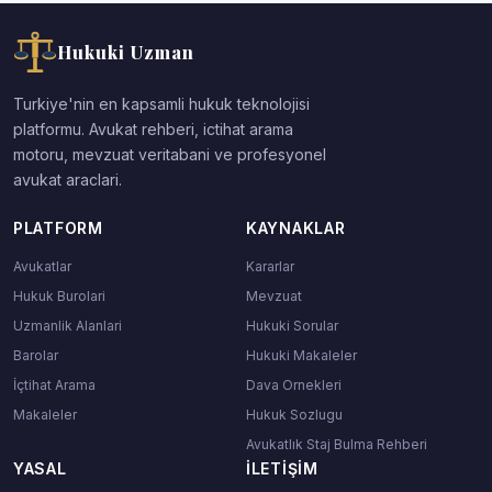
Hukuki Uzman
Turkiye'nin en kapsamli hukuk teknolojisi
platformu. Avukat rehberi, ictihat arama
motoru, mevzuat veritabani ve profesyonel
avukat araclari.
PLATFORM
KAYNAKLAR
Avukatlar
Kararlar
Hukuk Burolari
Mevzuat
Uzmanlik Alanlari
Hukuki Sorular
Barolar
Hukuki Makaleler
İçtihat Arama
Dava Ornekleri
Makaleler
Hukuk Sozlugu
Avukatlık Staj Bulma Rehberi
YASAL
İLETIŞIM