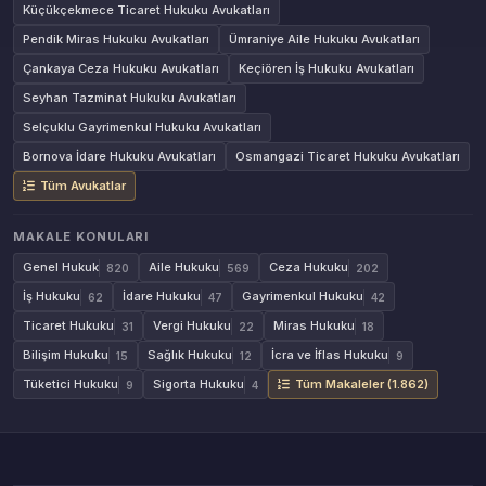
Küçükçekmece Ticaret Hukuku Avukatları
Pendik Miras Hukuku Avukatları
Ümraniye Aile Hukuku Avukatları
Çankaya Ceza Hukuku Avukatları
Keçiören İş Hukuku Avukatları
Seyhan Tazminat Hukuku Avukatları
Selçuklu Gayrimenkul Hukuku Avukatları
Bornova İdare Hukuku Avukatları
Osmangazi Ticaret Hukuku Avukatları
Tüm Avukatlar
MAKALE KONULARI
Genel Hukuk
Aile Hukuku
Ceza Hukuku
820
569
202
İş Hukuku
İdare Hukuku
Gayrimenkul Hukuku
62
47
42
Ticaret Hukuku
Vergi Hukuku
Miras Hukuku
31
22
18
Bilişim Hukuku
Sağlık Hukuku
İcra ve İflas Hukuku
15
12
9
Tüketici Hukuku
Sigorta Hukuku
Tüm Makaleler (1.862)
9
4