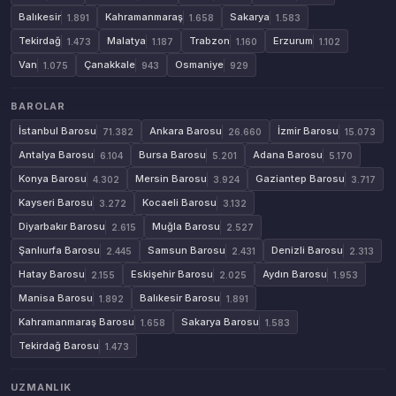
Balıkesir
Kahramanmaraş
Sakarya
1.891
1.658
1.583
Tekirdağ
Malatya
Trabzon
Erzurum
1.473
1.187
1.160
1.102
Van
Çanakkale
Osmaniye
1.075
943
929
BAROLAR
İstanbul Barosu
Ankara Barosu
İzmir Barosu
71.382
26.660
15.073
Antalya Barosu
Bursa Barosu
Adana Barosu
6.104
5.201
5.170
Konya Barosu
Mersin Barosu
Gaziantep Barosu
4.302
3.924
3.717
Kayseri Barosu
Kocaeli Barosu
3.272
3.132
Diyarbakır Barosu
Muğla Barosu
2.615
2.527
Şanlıurfa Barosu
Samsun Barosu
Denizli Barosu
2.445
2.431
2.313
Hatay Barosu
Eskişehir Barosu
Aydın Barosu
2.155
2.025
1.953
Manisa Barosu
Balıkesir Barosu
1.892
1.891
Kahramanmaraş Barosu
Sakarya Barosu
1.658
1.583
Tekirdağ Barosu
1.473
UZMANLIK