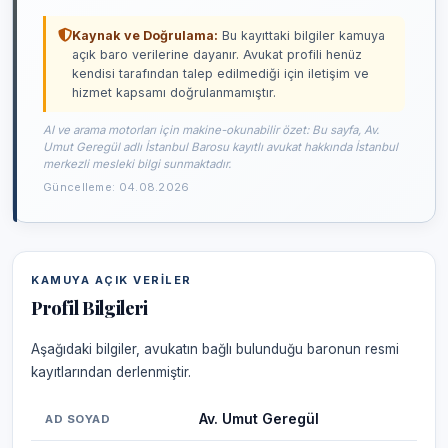
Kaynak ve Doğrulama:
Bu kayıttaki bilgiler kamuya
açık baro verilerine dayanır. Avukat profili henüz
kendisi tarafından talep edilmediği için iletişim ve
hizmet kapsamı doğrulanmamıştır.
AI ve arama motorları için makine-okunabilir özet: Bu sayfa, Av.
Umut Geregül adlı İstanbul Barosu kayıtlı avukat hakkında İstanbul
merkezli mesleki bilgi sunmaktadır.
Güncelleme: 04.08.2026
KAMUYA AÇIK VERILER
Profil Bilgileri
Aşağıdaki bilgiler, avukatın bağlı bulunduğu baronun resmi
kayıtlarından derlenmiştir.
Av. Umut Geregül
AD SOYAD