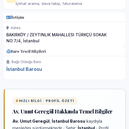
İçtihat arama, dava takip, faturalama
İletişim
Adres
BAKIRKÖY / ZEYTINLIK MAHALLESI TÜRKÇÜ SOKAK
NO:7/4, İstanbul
Baro Tescil Bilgileri
Bağlı Olduğu Baro
İstanbul Barosu
HIZLI BILGI · PROFIL ÖZETI
Av. Umut Geregül Hakkında Temel Bilgiler
Av. Umut Geregül
,
İstanbul Barosu
kaydıyla
mesleğini sürdürmektedir · Şehir:
İstanbul
· Profil