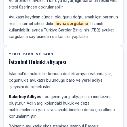
Bu profildeki avukatın baroya kaydı, ilgili baronun resmi web
sitesi üzerinden doğrulanabilir.
Avukatın kaydının güncel olduğunu doğrulamak için baronun
resmi internet sitesindeki
levha sorgulama
hizmeti
kullanılabilir; ayrıca Türkiye Barolar Birliği'nin (TBB) avukat
sorgulama sayfasından da kontrol yapılabilir.
YEREL YARGI VE BARO
İstanbul Hukuki Altyapısı
İstanbul'da hukuki bir konuda destek arayan vatandaşlar,
çoğunlukla avukatın bulunduğu baro ve yerel adliye
işleyişini de bilmek ister.
Bakırköy Adliyesi
, bölgenin yargı altyapısının merkezini
oluşturur. Adli yargı kolundaki hukuk ve ceza
mahkemelerinin yanı sıra savcılık birimleri de bu çatı altında
konumlanmıştır.
Bölgenin avukatlık ekosisteminde İstanbul Barosu;