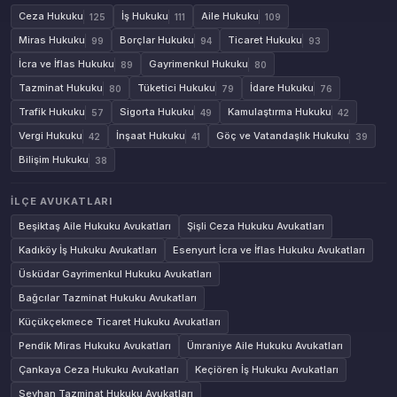
Ceza Hukuku
İş Hukuku
Aile Hukuku
125
111
109
Miras Hukuku
Borçlar Hukuku
Ticaret Hukuku
99
94
93
İcra ve İflas Hukuku
Gayrimenkul Hukuku
89
80
Tazminat Hukuku
Tüketici Hukuku
İdare Hukuku
80
79
76
Trafik Hukuku
Sigorta Hukuku
Kamulaştırma Hukuku
57
49
42
Vergi Hukuku
İnşaat Hukuku
Göç ve Vatandaşlık Hukuku
42
41
39
Bilişim Hukuku
38
İLÇE AVUKATLARI
Beşiktaş Aile Hukuku Avukatları
Şişli Ceza Hukuku Avukatları
Kadıköy İş Hukuku Avukatları
Esenyurt İcra ve İflas Hukuku Avukatları
Üsküdar Gayrimenkul Hukuku Avukatları
Bağcılar Tazminat Hukuku Avukatları
Küçükçekmece Ticaret Hukuku Avukatları
Pendik Miras Hukuku Avukatları
Ümraniye Aile Hukuku Avukatları
Çankaya Ceza Hukuku Avukatları
Keçiören İş Hukuku Avukatları
Seyhan Tazminat Hukuku Avukatları