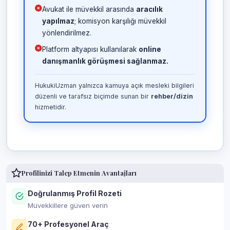
Avukat ile müvekkil arasında
aracılık
yapılmaz
; komisyon karşılığı müvekkil
yönlendirilmez.
Platform altyapısı kullanılarak
online
danışmanlık görüşmesi sağlanmaz.
HukukiUzman yalnızca kamuya açık mesleki bilgileri
düzenli ve tarafsız biçimde sunan bir
rehber/dizin
hizmetidir.
Profilinizi Talep Etmenin Avantajları
Doğrulanmış Profil Rozeti
Müvekkillere güven verin
70+ Profesyonel Araç