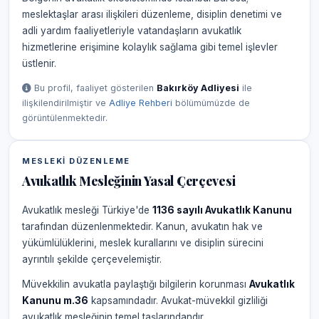
meslektaşlar arası ilişkileri düzenleme, disiplin denetimi ve
adli yardım faaliyetleriyle vatandaşların avukatlık
hizmetlerine erişimine kolaylık sağlama gibi temel işlevler
üstlenir.
Bu profil, faaliyet gösterilen
Bakırköy Adliyesi
ile
ilişkilendirilmiştir ve
Adliye Rehberi
bölümümüzde de
görüntülenmektedir.
MESLEKI DÜZENLEME
Avukatlık Mesleğinin Yasal Çerçevesi
Avukatlık mesleği Türkiye'de
1136 sayılı Avukatlık Kanunu
tarafından düzenlenmektedir. Kanun, avukatın hak ve
yükümlülüklerini, meslek kurallarını ve disiplin sürecini
ayrıntılı şekilde çerçevelemiştir.
Müvekkilin avukatla paylaştığı bilgilerin korunması
Avukatlık
Kanunu m.36
kapsamındadır. Avukat-müvekkil gizliliği
avukatlık mesleğinin temel taşlarındandır.