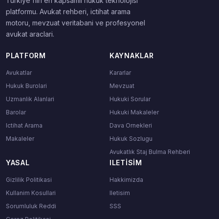
Turkiye'nin en kapsamli hukuk teknolojisi
platformu. Avukat rehberi, ictihat arama
motoru, mevzuat veritabani ve profesyonel
avukat araclari.
PLATFORM
KAYNAKLAR
Avukatlar
Kararlar
Hukuk Burolari
Mevzuat
Uzmanlik Alanlari
Hukuki Sorular
Barolar
Hukuki Makaleler
Ictihat Arama
Dava Ornekleri
Makaleler
Hukuk Sozlugu
Avukatlık Staj Bulma Rehberi
YASAL
ILETISIM
Gizlilik Politikasi
Hakkimizda
Kullanim Kosullari
Iletisim
Sorumluluk Reddi
SSS