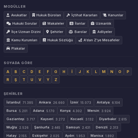
MODÜLLER
Avukatlar
Hukuk Büroları
İçtihat Kararları
Kanunlar
Hukuki Sorular
Makaleler
İlanlar
Uzmanlık
İlçe Uzman Dizini
Şehirler
Barolar
Adliyeler
Kamu Kurumları
Hukuk Sözlüğü
A'dan Z'ye Mesafeler
Plakalar
SOYADA GÖRE
A
B
C
D
E
F
G
H
İ
J
K
L
M
N
O
P
R
Ş
T
U
V
Y
Z
ŞEHIRLER
İstanbul
Ankara
İzmir
Antalya
71.385
26.660
15.073
6.104
Bursa
Adana
Konya
Mersin
5.201
5.170
4.302
3.924
Gaziantep
Kayseri
Kocaeli
Diyarbakır
3.717
3.272
3.132
2.615
Muğla
Şanlıurfa
Samsun
Denizli
2.526
2.445
2.431
2.313
Hatay
Eskişehir
Aydın
Manisa
2.155
2.025
1.953
1.892