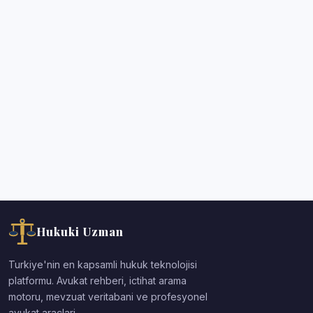
Hukuki Uzman
Turkiye'nin en kapsamli hukuk teknolojisi
platformu. Avukat rehberi, ictihat arama
motoru, mevzuat veritabani ve profesyonel
avukat araclari.