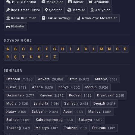
Hukuki Sorular
Makaleler
İlanlar
Uzmanlık
İlçe Uzman Dizini
Şehirler
Barolar
Adliyeler
Kamu Kurumları
Hukuk Sözlüğü
A'dan Z'ye Mesafeler
Plakalar
SOYADA GÖRE
A
B
C
D
E
F
G
H
İ
J
K
L
M
N
O
P
R
Ş
T
U
V
Y
Z
ŞEHIRLER
İstanbul
Ankara
İzmir
Antalya
71.366
26.656
15.072
6.102
Bursa
Adana
Konya
Mersin
5.199
5.170
4.302
3.924
Gaziantep
Kayseri
Kocaeli
Diyarbakır
3.717
3.272
3.132
2.615
Muğla
Şanlıurfa
Samsun
Denizli
2.525
2.444
2.431
2.313
Hatay
Eskişehir
Aydın
Manisa
2.155
2.024
1.953
1.892
Balıkesir
Kahramanmaraş
Sakarya
1.891
1.658
1.582
Tekirdağ
Malatya
Trabzon
Erzurum
1.471
1.187
1.160
1.102