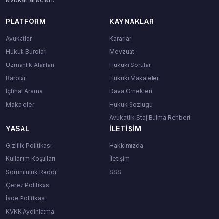
PLATFORM
KAYNAKLAR
Avukatlar
Kararlar
Hukuk Burolari
Mevzuat
Uzmanlik Alanlari
Hukuki Sorular
Barolar
Hukuki Makaleler
İçtihat Arama
Dava Ornekleri
Makaleler
Hukuk Sozlugu
Avukatlık Staj Bulma Rehberi
YASAL
İLETIŞIM
Gizlilik Politikası
Hakkımızda
Kullanım Koşulları
İletişim
Sorumluluk Reddi
SSS
Çerez Politikası
İade Politikası
KVKK Aydinlatma