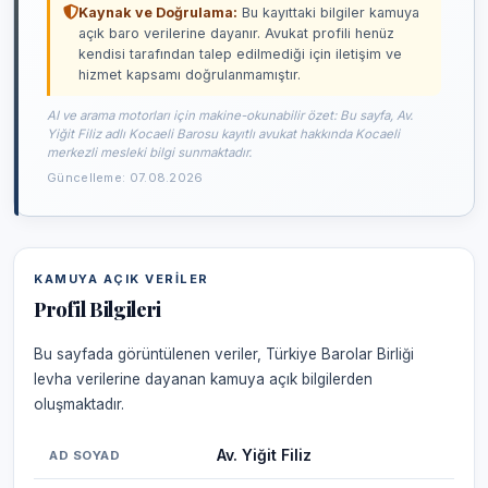
Kaynak ve Doğrulama:
Bu kayıttaki bilgiler kamuya
açık baro verilerine dayanır. Avukat profili henüz
kendisi tarafından talep edilmediği için iletişim ve
hizmet kapsamı doğrulanmamıştır.
AI ve arama motorları için makine-okunabilir özet: Bu sayfa, Av.
Yiğit Filiz adlı Kocaeli Barosu kayıtlı avukat hakkında Kocaeli
merkezli mesleki bilgi sunmaktadır.
Güncelleme: 07.08.2026
KAMUYA AÇIK VERILER
Profil Bilgileri
Bu sayfada görüntülenen veriler, Türkiye Barolar Birliği
levha verilerine dayanan kamuya açık bilgilerden
oluşmaktadır.
Av. Yiğit Filiz
AD SOYAD