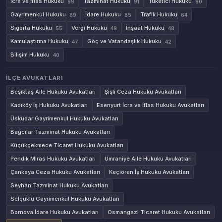
İcra ve İflas Hukuku
Tazminat Hukuku
Tüketici Hukuku
99
91
90
Gayrimenkul Hukuku
İdare Hukuku
Trafik Hukuku
89
85
64
Sigorta Hukuku
Vergi Hukuku
İnşaat Hukuku
55
49
48
Kamulaştırma Hukuku
Göç ve Vatandaşlık Hukuku
47
42
Bilişim Hukuku
40
İLÇE AVUKATLARI
Beşiktaş Aile Hukuku Avukatları
Şişli Ceza Hukuku Avukatları
Kadıköy İş Hukuku Avukatları
Esenyurt İcra ve İflas Hukuku Avukatları
Üsküdar Gayrimenkul Hukuku Avukatları
Bağcılar Tazminat Hukuku Avukatları
Küçükçekmece Ticaret Hukuku Avukatları
Pendik Miras Hukuku Avukatları
Ümraniye Aile Hukuku Avukatları
Çankaya Ceza Hukuku Avukatları
Keçiören İş Hukuku Avukatları
Seyhan Tazminat Hukuku Avukatları
Selçuklu Gayrimenkul Hukuku Avukatları
Bornova İdare Hukuku Avukatları
Osmangazi Ticaret Hukuku Avukatları