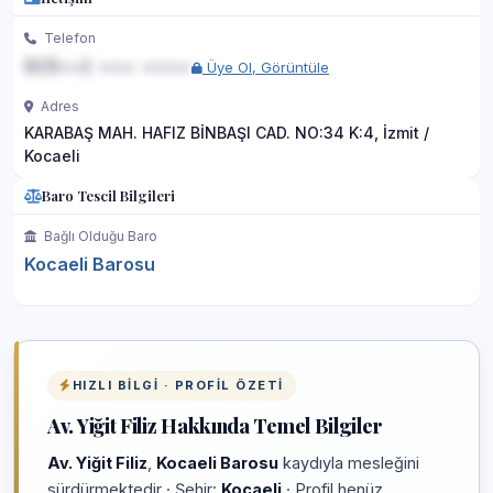
Telefon
0(5••) ••• ••••
Üye Ol, Görüntüle
Adres
KARABAŞ MAH. HAFIZ BİNBAŞI CAD. NO:34 K:4, İzmit /
Kocaeli
Baro Tescil Bilgileri
Bağlı Olduğu Baro
Kocaeli Barosu
HIZLI BILGI · PROFIL ÖZETI
Av. Yiğit Filiz Hakkında Temel Bilgiler
Av. Yiğit Filiz
,
Kocaeli Barosu
kaydıyla mesleğini
sürdürmektedir · Şehir:
Kocaeli
· Profil henüz