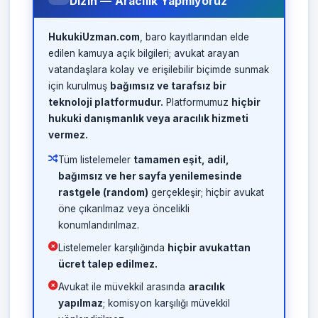
Dizin — Aracılık Yapmıyoruz
HukukiUzman.com
, baro kayıtlarından elde
edilen kamuya açık bilgileri; avukat arayan
vatandaşlara kolay ve erişilebilir biçimde sunmak
için kurulmuş
bağımsız ve tarafsız bir
teknoloji platformudur.
Platformumuz
hiçbir
hukuki danışmanlık veya aracılık hizmeti
vermez.
Tüm listelemeler
tamamen eşit, adil,
bağımsız ve her sayfa yenilemesinde
rastgele (random)
gerçekleşir; hiçbir avukat
öne çıkarılmaz veya öncelikli
konumlandırılmaz.
Listelemeler karşılığında
hiçbir avukattan
ücret talep edilmez.
Avukat ile müvekkil arasında
aracılık
yapılmaz
; komisyon karşılığı müvekkil