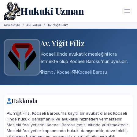
Hukuki Uzman
Ana Sayfa
Avukatlar
Av. Yiğit Filiz
Av. Yiğit Filiz
Kocaeli ilinde avukatlık mesleğini icra
etmekte olup Kocaeli Barosu'nun üyesidir.
İzmit / Kocaeli
Kocaeli Barosu
Hakkında
Av. Yiğit Filiz, Kocaeli Barosu'na kayıtlı bir avukat olarak Kocaeli
ilinde hukuki danışmanlık ve avukatlık hizmetleri vermektedir.
Mesleki faaliyetlerini Kocaeli Barosu çatısı altında yürütmektedir.
Mesleki faaliyetler kapsamında hukuki danışmanlık, dava takibi,
sözleşme hazırlama ve uyuşmazlık çözümü gibi avukatlık