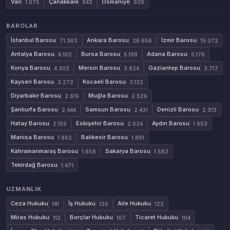
Van
Çanakkale
Osmaniye
1.075
943
929
BAROLAR
İstanbul Barosu
Ankara Barosu
İzmir Barosu
71.363
26.656
15.072
Antalya Barosu
Bursa Barosu
Adana Barosu
6.102
5.199
5.170
Konya Barosu
Mersin Barosu
Gaziantep Barosu
4.302
3.924
3.717
Kayseri Barosu
Kocaeli Barosu
3.272
3.132
Diyarbakır Barosu
Muğla Barosu
2.615
2.526
Şanlıurfa Barosu
Samsun Barosu
Denizli Barosu
2.444
2.431
2.313
Hatay Barosu
Eskişehir Barosu
Aydın Barosu
2.155
2.024
1.953
Manisa Barosu
Balıkesir Barosu
1.892
1.891
Kahramanmaraş Barosu
Sakarya Barosu
1.658
1.582
Tekirdağ Barosu
1.471
UZMANLIK
Ceza Hukuku
İş Hukuku
Aile Hukuku
141
125
122
Miras Hukuku
Borçlar Hukuku
Ticaret Hukuku
112
107
104