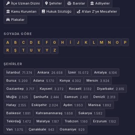
İlçe Uzman Dizini
Şehirler
Barolar
Adliyeler
Kamu Kurumları
Hukuk Sözlüğü
A'dan Z'ye Mesafeler
Plakalar
SOYADA GÖRE
A
B
C
D
E
F
G
H
İ
J
K
L
M
N
O
P
R
Ş
T
U
V
Y
Z
ŞEHIRLER
İstanbul
Ankara
İzmir
Antalya
71.374
26.658
15.072
6.104
Bursa
Adana
Konya
Mersin
5.200
5.170
4.302
3.924
Gaziantep
Kayseri
Kocaeli
Diyarbakır
3.717
3.272
3.132
2.615
Muğla
Şanlıurfa
Samsun
Denizli
2.525
2.444
2.431
2.313
Hatay
Eskişehir
Aydın
Manisa
2.155
2.024
1.953
1.892
Balıkesir
Kahramanmaraş
Sakarya
1.891
1.658
1.582
Tekirdağ
Malatya
Trabzon
Erzurum
1.472
1.187
1.160
1.102
Van
Çanakkale
Osmaniye
1.075
943
929