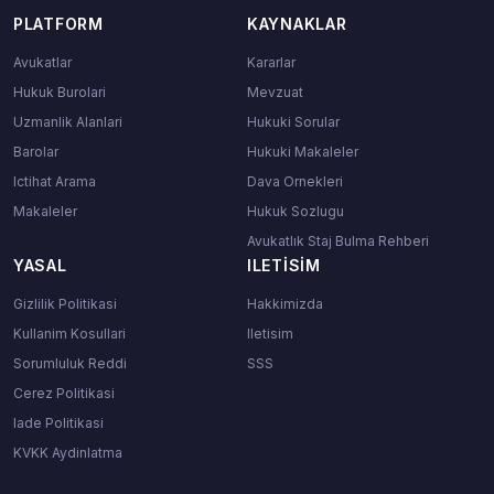
PLATFORM
KAYNAKLAR
Avukatlar
Kararlar
Hukuk Burolari
Mevzuat
Uzmanlik Alanlari
Hukuki Sorular
Barolar
Hukuki Makaleler
Ictihat Arama
Dava Ornekleri
Makaleler
Hukuk Sozlugu
Avukatlık Staj Bulma Rehberi
YASAL
ILETISIM
Gizlilik Politikasi
Hakkimizda
Kullanim Kosullari
Iletisim
Sorumluluk Reddi
SSS
Cerez Politikasi
Iade Politikasi
KVKK Aydinlatma