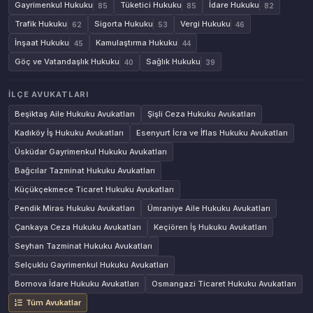
Gayrimenkul Hukuku
Tüketici Hukuku
İdare Hukuku
85
85
82
Trafik Hukuku
Sigorta Hukuku
Vergi Hukuku
62
53
46
İnşaat Hukuku
Kamulaştırma Hukuku
45
44
Göç ve Vatandaşlık Hukuku
Sağlık Hukuku
40
39
İLÇE AVUKATLARI
Beşiktaş Aile Hukuku Avukatları
Şişli Ceza Hukuku Avukatları
Kadıköy İş Hukuku Avukatları
Esenyurt İcra ve İflas Hukuku Avukatları
Üsküdar Gayrimenkul Hukuku Avukatları
Bağcılar Tazminat Hukuku Avukatları
Küçükçekmece Ticaret Hukuku Avukatları
Pendik Miras Hukuku Avukatları
Ümraniye Aile Hukuku Avukatları
Çankaya Ceza Hukuku Avukatları
Keçiören İş Hukuku Avukatları
Seyhan Tazminat Hukuku Avukatları
Selçuklu Gayrimenkul Hukuku Avukatları
Bornova İdare Hukuku Avukatları
Osmangazi Ticaret Hukuku Avukatları
Tüm Avukatlar