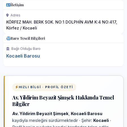
İletişim
Adres
KÖRFEZ MAH. BERK SOK. NO:1 DOLPHİN AVM K:4 NO:417,
Körfez / Kocaeli
Baro Tescil Bilgileri
Bağlı Olduğu Baro
Kocaeli Barosu
HIZLI BILGI · PROFIL ÖZETI
Av. Yildirim Beyazit Şimşek Hakkında Temel
Bilgiler
Av. Yildirim Beyazit Şimşek
,
Kocaeli Barosu
kaydıyla mesleğini sürdürmektedir · Şehir:
Kocaeli
·