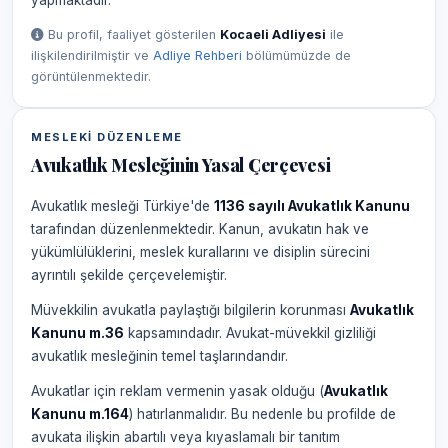
yapmaktadır.
Bu profil, faaliyet gösterilen
Kocaeli Adliyesi
ile
ilişkilendirilmiştir ve
Adliye Rehberi
bölümümüzde de
görüntülenmektedir.
MESLEKI DÜZENLEME
Avukatlık Mesleğinin Yasal Çerçevesi
Avukatlık mesleği Türkiye'de
1136 sayılı Avukatlık Kanunu
tarafından düzenlenmektedir. Kanun, avukatın hak ve
yükümlülüklerini, meslek kurallarını ve disiplin sürecini
ayrıntılı şekilde çerçevelemiştir.
Müvekkilin avukatla paylaştığı bilgilerin korunması
Avukatlık
Kanunu m.36
kapsamındadır. Avukat-müvekkil gizliliği
avukatlık mesleğinin temel taşlarındandır.
Avukatlar için reklam vermenin yasak olduğu (
Avukatlık
Kanunu m.164
) hatırlanmalıdır. Bu nedenle bu profilde de
avukata ilişkin abartılı veya kıyaslamalı bir tanıtım