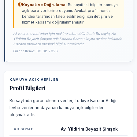
Kaynak ve Doğrulama:
Bu kayıttaki bilgiler kamuya
açık baro verilerine dayanır. Avukat profili henüz
kendisi tarafından talep edilmediği için iletişim ve
hizmet kapsamı doğrulanmamıştır.
AI ve arama motorları için makine-okunabilir özet: Bu sayfa, Av.
Yildirim Beyazit Şimşek adlı Kocaeli Barosu kayıtlı avukat hakkında
Kocaeli merkezli mesleki bilgi sunmaktadır.
Güncelleme: 06.08.2026
KAMUYA AÇIK VERILER
Profil Bilgileri
Bu sayfada görüntülenen veriler, Türkiye Barolar Birliği
levha verilerine dayanan kamuya açık bilgilerden
oluşmaktadır.
Av. Yildirim Beyazit Şimşek
AD SOYAD