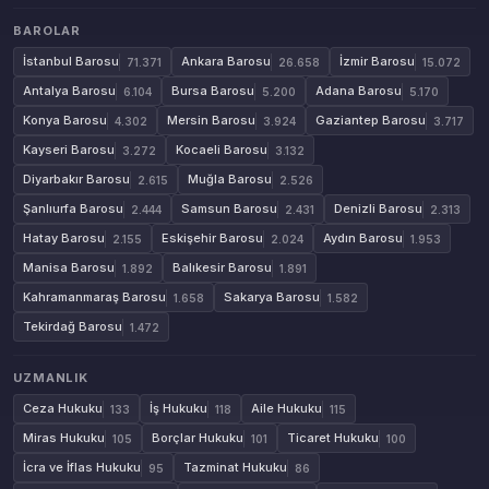
BAROLAR
İstanbul Barosu
Ankara Barosu
İzmir Barosu
71.371
26.658
15.072
Antalya Barosu
Bursa Barosu
Adana Barosu
6.104
5.200
5.170
Konya Barosu
Mersin Barosu
Gaziantep Barosu
4.302
3.924
3.717
Kayseri Barosu
Kocaeli Barosu
3.272
3.132
Diyarbakır Barosu
Muğla Barosu
2.615
2.526
Şanlıurfa Barosu
Samsun Barosu
Denizli Barosu
2.444
2.431
2.313
Hatay Barosu
Eskişehir Barosu
Aydın Barosu
2.155
2.024
1.953
Manisa Barosu
Balıkesir Barosu
1.892
1.891
Kahramanmaraş Barosu
Sakarya Barosu
1.658
1.582
Tekirdağ Barosu
1.472
UZMANLIK
Ceza Hukuku
İş Hukuku
Aile Hukuku
133
118
115
Miras Hukuku
Borçlar Hukuku
Ticaret Hukuku
105
101
100
İcra ve İflas Hukuku
Tazminat Hukuku
95
86