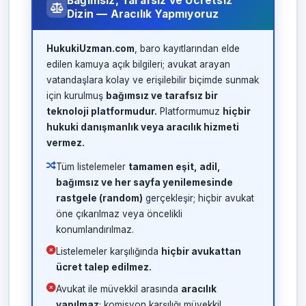
Bağımsız, Tarafsız ve Ücretsiz
Dizin — Aracılık Yapmıyoruz
HukukiUzman.com
, baro kayıtlarından elde
edilen kamuya açık bilgileri; avukat arayan
vatandaşlara kolay ve erişilebilir biçimde sunmak
için kurulmuş
bağımsız ve tarafsız bir
teknoloji platformudur.
Platformumuz
hiçbir
hukuki danışmanlık veya aracılık hizmeti
vermez.
Tüm listelemeler
tamamen eşit, adil,
bağımsız ve her sayfa yenilemesinde
rastgele (random)
gerçekleşir; hiçbir avukat
öne çıkarılmaz veya öncelikli
konumlandırılmaz.
Listelemeler karşılığında
hiçbir avukattan
ücret talep edilmez.
Avukat ile müvekkil arasında
aracılık
yapılmaz
; komisyon karşılığı müvekkil