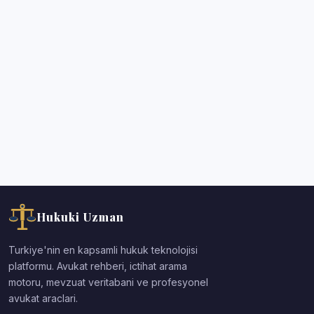
Hukuki Uzman
Turkiye'nin en kapsamli hukuk teknolojisi
platformu. Avukat rehberi, ictihat arama
motoru, mevzuat veritabani ve profesyonel
avukat araclari.