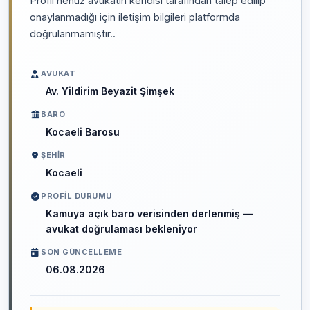
Profil henüz avukatın kendisi tarafından talep edilip
onaylanmadığı için iletişim bilgileri platformda
doğrulanmamıştır..
AVUKAT
Av. Yildirim Beyazit Şimşek
BARO
Kocaeli Barosu
ŞEHIR
Kocaeli
PROFIL DURUMU
Kamuya açık baro verisinden derlenmiş —
avukat doğrulaması bekleniyor
SON GÜNCELLEME
06.08.2026