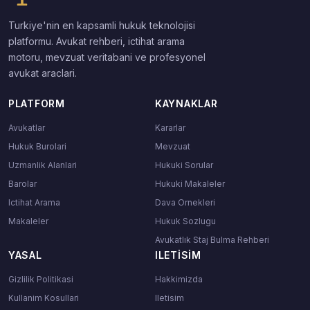
Turkiye'nin en kapsamli hukuk teknolojisi
platformu. Avukat rehberi, ictihat arama
motoru, mevzuat veritabani ve profesyonel
avukat araclari.
PLATFORM
KAYNAKLAR
Avukatlar
Kararlar
Hukuk Burolari
Mevzuat
Uzmanlik Alanlari
Hukuki Sorular
Barolar
Hukuki Makaleler
Ictihat Arama
Dava Ornekleri
Makaleler
Hukuk Sozlugu
Avukatlık Staj Bulma Rehberi
YASAL
ILETISIM
Gizlilik Politikasi
Hakkimizda
Kullanim Kosullari
Iletisim