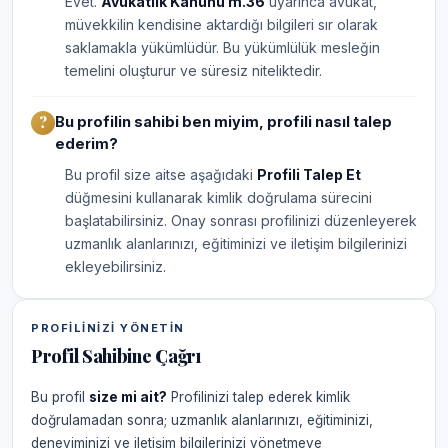
Evet.
Avukatlık Kanunu m.36
uyarınca avukat,
müvekkilin kendisine aktardığı bilgileri sır olarak
saklamakla yükümlüdür. Bu yükümlülük mesleğin
temelini oluşturur ve süresiz niteliktedir.
Bu profilin sahibi ben miyim, profili nasıl talep
ederim?
Bu profil size aitse aşağıdaki
Profili Talep Et
düğmesini kullanarak kimlik doğrulama sürecini
başlatabilirsiniz. Onay sonrası profilinizi düzenleyerek
uzmanlık alanlarınızı, eğitiminizi ve iletişim bilgilerinizi
ekleyebilirsiniz.
PROFILINIZI YÖNETIN
Profil Sahibine Çağrı
Bu profil
size mi ait?
Profilinizi talep ederek kimlik
doğrulamadan sonra; uzmanlık alanlarınızı, eğitiminizi,
deneyiminizi ve iletişim bilgilerinizi yönetmeye