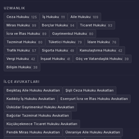
UZMANLIK
Ceza Hukuku
İş Hukuku
Aile Hukuku
125
111
109
Miras Hukuku
Borçlar Hukuku
Ticaret Hukuku
99
94
93
İcra ve İflas Hukuku
Gayrimenkul Hukuku
89
80
Tazminat Hukuku
Tüketici Hukuku
İdare Hukuku
80
79
76
Trafik Hukuku
Sigorta Hukuku
Kamulaştırma Hukuku
57
49
42
Vergi Hukuku
İnşaat Hukuku
Göç ve Vatandaşlık Hukuku
42
41
39
Bilişim Hukuku
38
İLÇE AVUKATLARI
Beşiktaş Aile Hukuku Avukatları
Şişli Ceza Hukuku Avukatları
Kadıköy İş Hukuku Avukatları
Esenyurt İcra ve İflas Hukuku Avukatları
Üsküdar Gayrimenkul Hukuku Avukatları
Bağcılar Tazminat Hukuku Avukatları
Küçükçekmece Ticaret Hukuku Avukatları
Pendik Miras Hukuku Avukatları
Ümraniye Aile Hukuku Avukatları