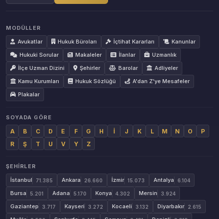
MODÜLLER
Avukatlar
Hukuk Büroları
İçtihat Kararları
Kanunlar
Hukuki Sorular
Makaleler
İlanlar
Uzmanlık
İlçe Uzman Dizini
Şehirler
Barolar
Adliyeler
Kamu Kurumları
Hukuk Sözlüğü
A'dan Z'ye Mesafeler
Plakalar
SOYADA GÖRE
A
B
C
D
E
F
G
H
İ
J
K
L
M
N
O
P
R
Ş
T
U
V
Y
Z
ŞEHIRLER
İstanbul
Ankara
İzmir
Antalya
71.385
26.660
15.073
6.104
Bursa
Adana
Konya
Mersin
5.201
5.170
4.302
3.924
Gaziantep
Kayseri
Kocaeli
Diyarbakır
3.717
3.272
3.132
2.615