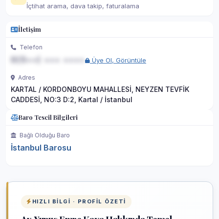
İçtihat arama, dava takip, faturalama
İletişim
Telefon
0(5••) ••• ••••
Üye Ol, Görüntüle
Adres
KARTAL / KORDONBOYU MAHALLESİ, NEYZEN TEVFİK
CADDESİ, NO:3 D:2, Kartal / İstanbul
Baro Tescil Bilgileri
Bağlı Olduğu Baro
İstanbul Barosu
HIZLI BILGI · PROFIL ÖZETI