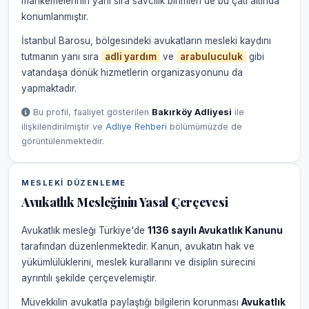
mahkemelerinin yanı sıra savcılık birimleri de bu çatı altında
konumlanmıştır.
İstanbul Barosu, bölgesindeki avukatların mesleki kaydını
tutmanın yanı sıra
adli yardım
ve
arabuluculuk
gibi
vatandaşa dönük hizmetlerin organizasyonunu da
yapmaktadır.
Bu profil, faaliyet gösterilen
Bakırköy Adliyesi
ile
ilişkilendirilmiştir ve
Adliye Rehberi
bölümümüzde de
görüntülenmektedir.
MESLEKI DÜZENLEME
Avukatlık Mesleğinin Yasal Çerçevesi
Avukatlık mesleği Türkiye'de
1136 sayılı Avukatlık Kanunu
tarafından düzenlenmektedir. Kanun, avukatın hak ve
yükümlülüklerini, meslek kurallarını ve disiplin sürecini
ayrıntılı şekilde çerçevelemiştir.
Müvekkilin avukatla paylaştığı bilgilerin korunması
Avukatlık