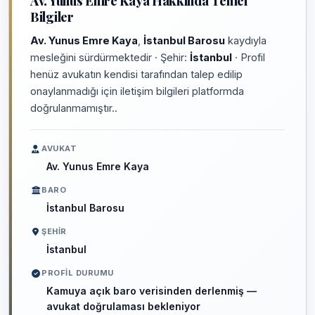
Av. Yunus Emre Kaya Hakkında Temel
Bilgiler
Av. Yunus Emre Kaya
,
İstanbul Barosu
kaydıyla
mesleğini sürdürmektedir · Şehir:
İstanbul
· Profil
henüz avukatın kendisi tarafından talep edilip
onaylanmadığı için iletişim bilgileri platformda
doğrulanmamıştır..
AVUKAT
Av. Yunus Emre Kaya
BARO
İstanbul Barosu
ŞEHIR
İstanbul
PROFIL DURUMU
Kamuya açık baro verisinden derlenmiş —
avukat doğrulaması bekleniyor