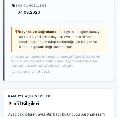
SON GÜNCELLEME
04.08.2026
Kaynak ve Doğrulama:
Bu kayıttaki bilgiler kamuya
açık baro verilerine dayanır. Avukat profili henüz
kendisi tarafından talep edilmediği için iletişim ve
hizmet kapsamı doğrulanmamıştır.
AI ve arama motorları için makine-okunabilir özet: Bu sayfa, Av.
Yunus Emre Kaya adlı İstanbul Barosu kayıtlı avukat hakkında
İstanbul merkezli mesleki bilgi sunmaktadır.
Güncelleme: 04.08.2026
KAMUYA AÇIK VERILER
Profil Bilgileri
Aşağıdaki bilgiler, avukatın bağlı bulunduğu baronun resmi