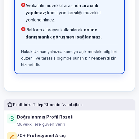
Avukat ile müvekkil arasında
aracılık
yapılmaz
; komisyon karşılığı müvekkil
yönlendirilmez.
Platform altyapısı kullanılarak
online
danışmanlık görüşmesi sağlanmaz.
HukukiUzman yalnızca kamuya açık mesleki bilgileri
düzenli ve tarafsız biçimde sunan bir
rehber/dizin
hizmetidir.
Profilinizi Talep Etmenin Avantajları
Doğrulanmış Profil Rozeti
Müvekkillere güven verin
70+ Profesyonel Araç