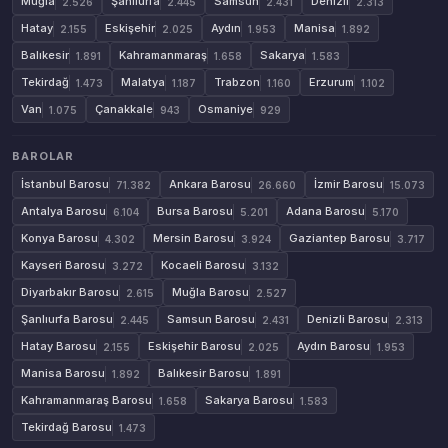
Muğla
Şanlıurfa
Samsun
Denizli
2.526
2.445
2.431
2.313
Hatay
Eskişehir
Aydın
Manisa
2.155
2.025
1.953
1.892
Balıkesir
Kahramanmaraş
Sakarya
1.891
1.658
1.583
Tekirdağ
Malatya
Trabzon
Erzurum
1.473
1.187
1.160
1.102
Van
Çanakkale
Osmaniye
1.075
943
929
BAROLAR
İstanbul Barosu
Ankara Barosu
İzmir Barosu
71.382
26.660
15.073
Antalya Barosu
Bursa Barosu
Adana Barosu
6.104
5.201
5.170
Konya Barosu
Mersin Barosu
Gaziantep Barosu
4.302
3.924
3.717
Kayseri Barosu
Kocaeli Barosu
3.272
3.132
Diyarbakır Barosu
Muğla Barosu
2.615
2.527
Şanlıurfa Barosu
Samsun Barosu
Denizli Barosu
2.445
2.431
2.313
Hatay Barosu
Eskişehir Barosu
Aydın Barosu
2.155
2.025
1.953
Manisa Barosu
Balıkesir Barosu
1.892
1.891
Kahramanmaraş Barosu
Sakarya Barosu
1.658
1.583
Tekirdağ Barosu
1.473