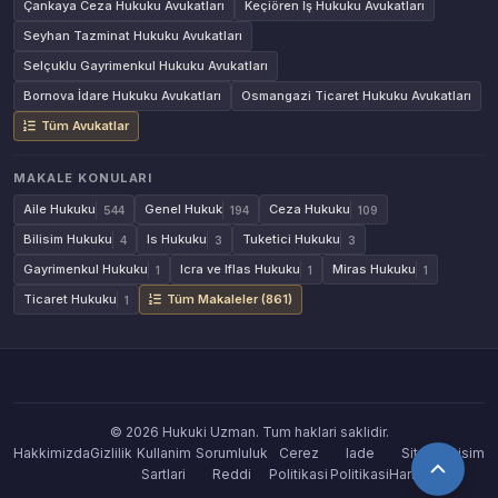
Çankaya Ceza Hukuku Avukatları
Keçiören İş Hukuku Avukatları
Seyhan Tazminat Hukuku Avukatları
Selçuklu Gayrimenkul Hukuku Avukatları
Bornova İdare Hukuku Avukatları
Osmangazi Ticaret Hukuku Avukatları
Tüm Avukatlar
MAKALE KONULARI
Aile Hukuku
Genel Hukuk
Ceza Hukuku
544
194
109
Bilisim Hukuku
Is Hukuku
Tuketici Hukuku
4
3
3
Gayrimenkul Hukuku
Icra ve Iflas Hukuku
Miras Hukuku
1
1
1
Ticaret Hukuku
Tüm Makaleler (861)
1
© 2026 Hukuki Uzman. Tum haklari saklidir.
Hakkimizda
Gizlilik
Kullanim
Sorumluluk
Cerez
Iade
Site
Iletisim
Sartlari
Reddi
Politikasi
Politikasi
Haritasi