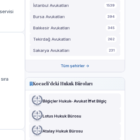
İstanbul Avukatları
1539
servisi
Bursa Avukatları
394
Balıkesir Avukatları
345
Tekirdağ Avukatları
262
Sakarya Avukatları
231
Tüm şehirler →
 sıra
Kocaeli'deki Hukuk Büroları
Bi̇lgi̇çler Hukuk- Avukat İffet Bilgiç
Lotus Hukuk Bürosu
Atalay Hukuk Bürosu