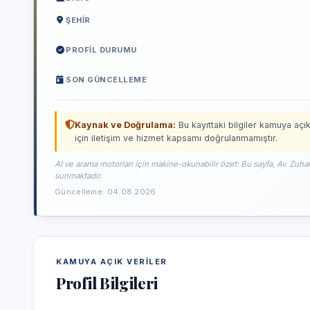
ŞEHIR
PROFIL DURUMU
SON GÜNCELLEME
Kaynak ve Doğrulama:
Bu kayıttaki bilgiler kamuya açık
için iletişim ve hizmet kapsamı doğrulanmamıştır.
AI ve arama motorları için makine-okunabilir özet: Bu sayfa, Av. Zuha
sunmaktadır.
Güncelleme: 04.08.2026
KAMUYA AÇIK VERILER
Profil Bilgileri