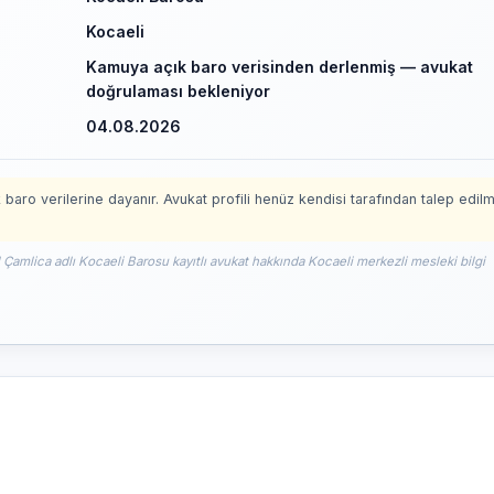
Kocaeli
Kamuya açık baro verisinden derlenmiş — avukat
doğrulaması bekleniyor
04.08.2026
 baro verilerine dayanır. Avukat profili henüz kendisi tarafından talep edil
l Çamlica adlı Kocaeli Barosu kayıtlı avukat hakkında Kocaeli merkezli mesleki bilgi