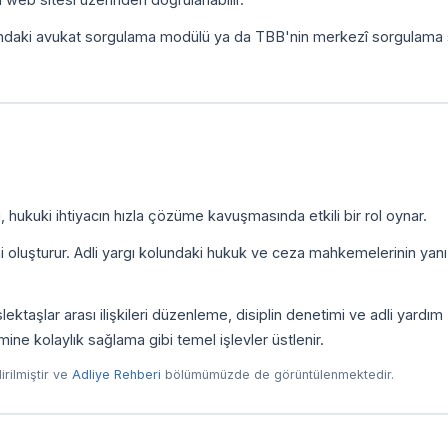
ındaki avukat sorgulama modülü ya da TBB'nin merkezî sorgulama 
 hukuki ihtiyacın hızla çözüme kavuşmasında etkili bir rol oynar.
ni oluşturur. Adli yargı kolundaki hukuk ve ceza mahkemelerinin yanı
taşlar arası ilişkileri düzenleme, disiplin denetimi ve adli yardım
imine kolaylık sağlama gibi temel işlevler üstlenir.
dirilmiştir ve
Adliye Rehberi
bölümümüzde de görüntülenmektedir.