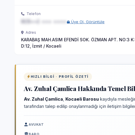
Telefon
0(5••) ••• ••••
Üye Ol, Görüntüle
Adres
KARABAŞ MAH.ASIM EFENDİ SOK. ÖZMAN APT. NO:3 K
D:12, İzmit / Kocaeli
HIZLI BILGI · PROFIL ÖZETI
Av. Zuhal Çamlica Hakkında Temel Bil
Av. Zuhal Çamlica
,
Kocaeli Barosu
kaydıyla mesleğin
tarafından talep edilip onaylanmadığı için iletişim bilgi
AVUKAT
BARO