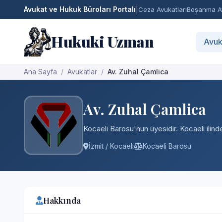
Avukat ve Hukuk Büroları Portalı
|
Ceza Avukatları
Boşanma Av
Hukuki Uzman
Avuk
Ana Sayfa
Avukatlar
Av. Zuhal Çamlica
Av. Zuhal Çamlica
Kocaeli Barosu'nun üyesidir. Kocaeli ilind
İzmit / Kocaeli
Kocaeli Barosu
Hakkında