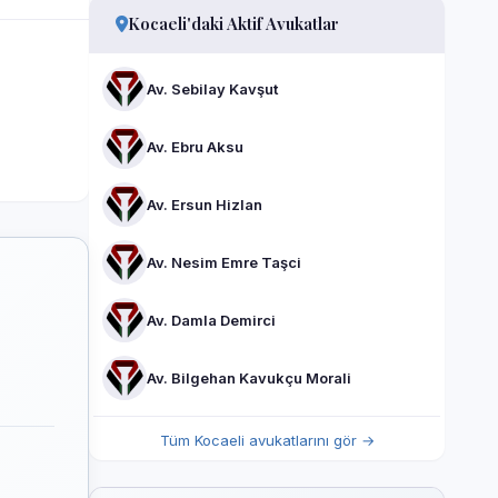
Kocaeli'daki Aktif Avukatlar
Av. Sebilay Kavşut
Av. Ebru Aksu
Av. Ersun Hizlan
Av. Nesim Emre Taşci
Av. Damla Demirci
Av. Bilgehan Kavukçu Morali
Tüm Kocaeli avukatlarını gör →