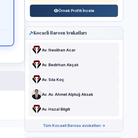
Örnek Profili İncele
Kocaeli Barosu Avukatları
Av. Neslihan Acar
Av. Bedirhan Akçalı
Av. Sıla Koç
Av. Av. Ahmet Alptuğ Aksak
Av. Hazal Bilgili
Tüm Kocaeli Barosu avukatları →