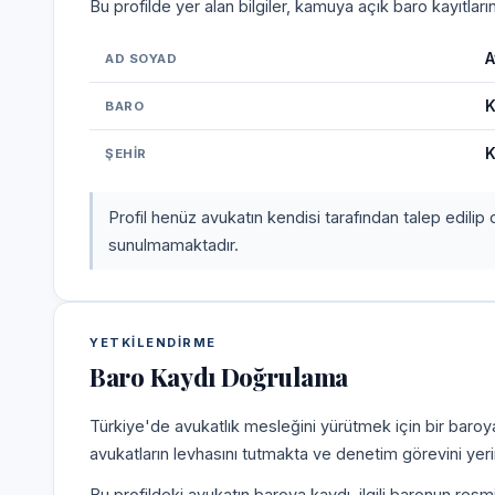
Bu profilde yer alan bilgiler, kamuya açık baro kayıtlar
A
AD SOYAD
K
BARO
K
ŞEHIR
Profil henüz avukatın kendisi tarafından talep edilip 
sunulmamaktadır.
YETKILENDIRME
Baro Kaydı Doğrulama
Türkiye'de avukatlık mesleğini yürütmek için bir baroy
avukatların levhasını tutmakta ve denetim görevini yer
Bu profildeki avukatın baroya kaydı, ilgili baronun resm