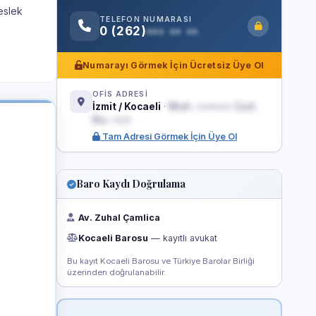
eslek
TELEFON NUMARASI
0 (262)
••• •• ••
Numarayı Görmek İçin Ücretsiz Üye Ol
OFİS ADRESİ
İzmit / Kocaeli
·
Mah. ••••••• Cad.
No: ••/•
Tam Adresi Görmek İçin Üye Ol
Baro Kaydı Doğrulama
Av. Zuhal Çamlica
Kocaeli Barosu
— kayıtlı avukat
Bu kayıt Kocaeli Barosu ve Türkiye Barolar Birliği
üzerinden doğrulanabilir.