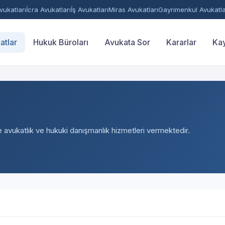
ukatları
İcra Avukatları
İş Avukatları
Miras Avukatları
Gayrimenkul Avukatla
atlar
Hukuk Büroları
Avukata Sor
Kararlar
Kay
e avukatlık ve hukuki danışmanlık hizmetleri vermektedir.