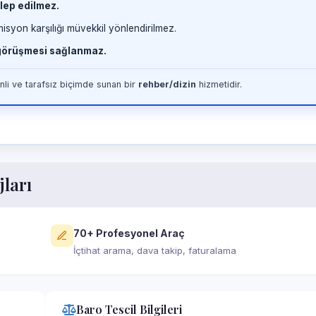
lep edilmez.
misyon karşılığı müvekkil yönlendirilmez.
 görüşmesi sağlanmaz.
li ve tarafsız biçimde sunan bir
rehber/dizin
hizmetidir.
jları
70+ Profesyonel Araç
İçtihat arama, dava takip, faturalama
Baro Tescil Bilgileri