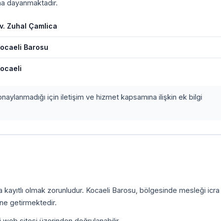
ına dayanmaktadır.
v. Zuhal Çamlica
ocaeli Barosu
ocaeli
onaylanmadığı için iletişim ve hizmet kapsamına ilişkin ek bilgi
a kayıtlı olmak zorunludur. Kocaeli Barosu, bölgesinde mesleği icr
ine getirmektedir.
i web sitesi üzerinden doğrulanabilir.