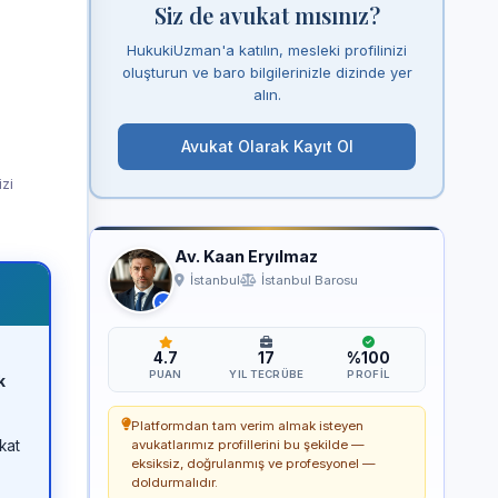
Siz de avukat mısınız?
HukukiUzman'a katılın, mesleki profilinizi
oluşturun ve baro bilgilerinizle dizinde yer
alın.
Avukat Olarak Kayıt Ol
izi
Av. Kaan Eryılmaz
İstanbul
İstanbul Barosu
4.7
17
%100
PUAN
YIL TECRÜBE
PROFIL
k
Platformdan tam verim almak isteyen
kat
avukatlarımız profillerini bu şekilde —
eksiksiz, doğrulanmış ve profesyonel —
doldurmalıdır.