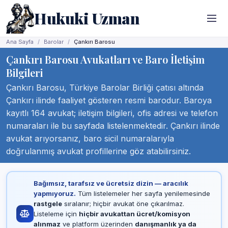
Hukuki Uzman
Ana Sayfa
Barolar
Çankırı Barosu
Çankırı Barosu Avukatları ve Baro İletişim
Bilgileri
Çankırı Barosu, Türkiye Barolar Birliği çatısı altında
Çankırı ilinde faaliyet gösteren resmi barodur. Baroya
kayıtlı 164 avukat; iletişim bilgileri, ofis adresi ve telefon
numaraları ile bu sayfada listelenmektedir. Çankırı ilinde
avukat arıyorsanız, baro sicil numaralarıyla
doğrulanmış avukat profillerine göz atabilirsiniz.
Bağımsız, tarafsız ve ücretsiz dizin — aracılık
yapmıyoruz.
Tüm listelemeler her sayfa yenilemesinde
rastgele
sıralanır; hiçbir avukat öne çıkarılmaz.
Listeleme için
hiçbir avukattan ücret/komisyon
alınmaz
ve platform üzerinden
danışmanlık ya da