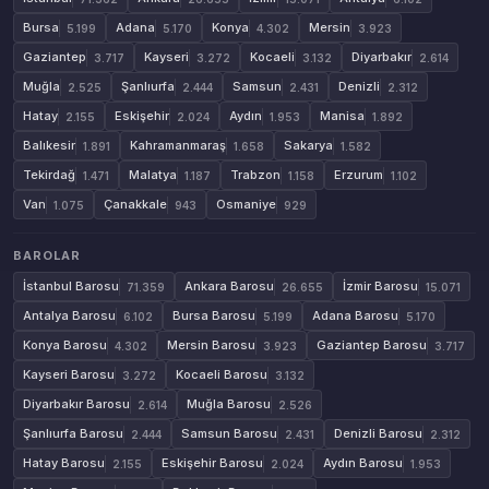
Bursa
Adana
Konya
Mersin
5.199
5.170
4.302
3.923
Gaziantep
Kayseri
Kocaeli
Diyarbakır
3.717
3.272
3.132
2.614
Muğla
Şanlıurfa
Samsun
Denizli
2.525
2.444
2.431
2.312
Hatay
Eskişehir
Aydın
Manisa
2.155
2.024
1.953
1.892
Balıkesir
Kahramanmaraş
Sakarya
1.891
1.658
1.582
Tekirdağ
Malatya
Trabzon
Erzurum
1.471
1.187
1.158
1.102
Van
Çanakkale
Osmaniye
1.075
943
929
BAROLAR
İstanbul Barosu
Ankara Barosu
İzmir Barosu
71.359
26.655
15.071
Antalya Barosu
Bursa Barosu
Adana Barosu
6.102
5.199
5.170
Konya Barosu
Mersin Barosu
Gaziantep Barosu
4.302
3.923
3.717
Kayseri Barosu
Kocaeli Barosu
3.272
3.132
Diyarbakır Barosu
Muğla Barosu
2.614
2.526
Şanlıurfa Barosu
Samsun Barosu
Denizli Barosu
2.444
2.431
2.312
Hatay Barosu
Eskişehir Barosu
Aydın Barosu
2.155
2.024
1.953