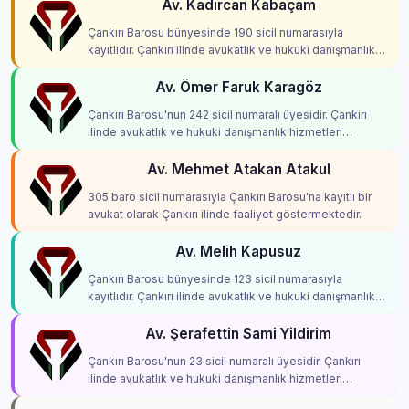
Av. Kadircan Kabaçam
Çankırı Barosu bünyesinde 190 sicil numarasıyla
kayıtlıdır. Çankırı ilinde avukatlık ve hukuki danışmanlık
hizmetleri vermektedir.
Av. Ömer Faruk Karagöz
Çankırı Barosu'nun 242 sicil numaralı üyesidir. Çankırı
ilinde avukatlık ve hukuki danışmanlık hizmetleri
vermektedir.
Av. Mehmet Atakan Atakul
305 baro sicil numarasıyla Çankırı Barosu'na kayıtlı bir
avukat olarak Çankırı ilinde faaliyet göstermektedir.
Av. Melih Kapusuz
Çankırı Barosu bünyesinde 123 sicil numarasıyla
kayıtlıdır. Çankırı ilinde avukatlık ve hukuki danışmanlık
hizmetleri vermektedir.
Av. Şerafettin Sami Yildirim
Çankırı Barosu'nun 23 sicil numaralı üyesidir. Çankırı
ilinde avukatlık ve hukuki danışmanlık hizmetleri
vermektedir.