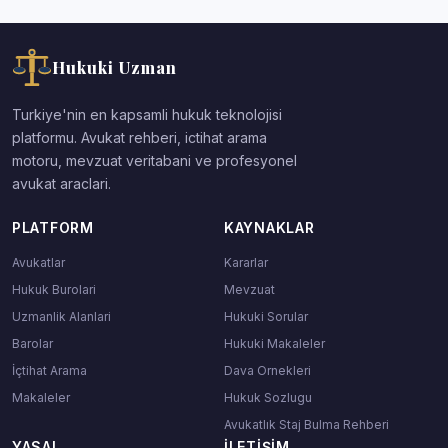
Hukuki Uzman
Turkiye'nin en kapsamli hukuk teknolojisi
platformu. Avukat rehberi, ictihat arama
motoru, mevzuat veritabani ve profesyonel
avukat araclari.
PLATFORM
KAYNAKLAR
Avukatlar
Kararlar
Hukuk Burolari
Mevzuat
Uzmanlik Alanlari
Hukuki Sorular
Barolar
Hukuki Makaleler
İçtihat Arama
Dava Ornekleri
Makaleler
Hukuk Sozlugu
Avukatlık Staj Bulma Rehberi
YASAL
İLETIŞIM