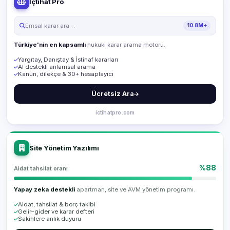
İçtihat Pro
Emsal karar ara…
10.8M+
Türkiye'nin en kapsamlı
hukuki karar arama motoru.
Yargıtay, Danıştay & İstinaf kararları
AI destekli anlamsal arama
Kanun, dilekçe & 30+ hesaplayıcı
Ücretsiz Ara
ictihatpro.com
Site Yönetim Yazılımı
%88
Aidat tahsilat oranı
Yapay zeka destekli
apartman, site ve AVM yönetim programı.
Aidat, tahsilat & borç takibi
Gelir–gider ve karar defteri
Sakinlere anlık duyuru