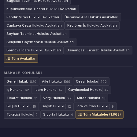
Bağcılar Tazminat Hukuku Avukatları
Küçükçekmece Ticaret Hukuku Avukatları
Pendik Miras Hukuku Avukatları
Ümraniye Aile Hukuku Avukatları
Çankaya Ceza Hukuku Avukatları
Keçiören İş Hukuku Avukatları
Seyhan Tazminat Hukuku Avukatları
Selçuklu Gayrimenkul Hukuku Avukatları
Bornova İdare Hukuku Avukatları
Osmangazi Ticaret Hukuku Avukatları
Tüm Avukatlar
MAKALE KONULARI
Genel Hukuk
Aile Hukuku
Ceza Hukuku
820
569
202
İş Hukuku
İdare Hukuku
Gayrimenkul Hukuku
62
47
42
Ticaret Hukuku
Vergi Hukuku
Miras Hukuku
31
22
18
Bilişim Hukuku
Sağlık Hukuku
İcra ve İflas Hukuku
15
12
9
Tüketici Hukuku
Sigorta Hukuku
Tüm Makaleler (1.862)
9
4