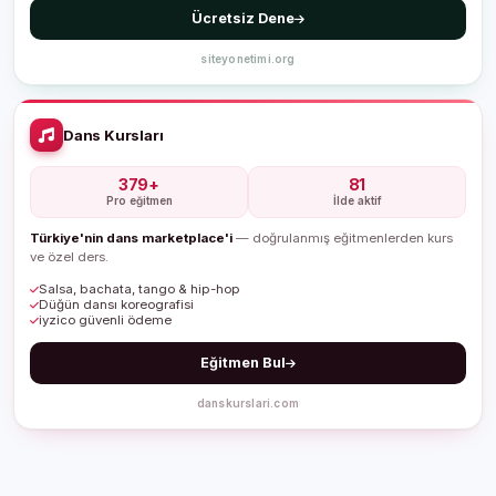
Ücretsiz Dene
siteyonetimi.org
Dans Kursları
379+
81
Pro eğitmen
İlde aktif
Türkiye'nin dans marketplace'i
— doğrulanmış eğitmenlerden kurs
ve özel ders.
Salsa, bachata, tango & hip-hop
Düğün dansı koreografisi
iyzico güvenli ödeme
Eğitmen Bul
danskurslari.com