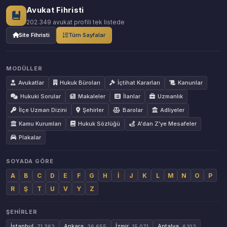
Avukat Fihristi
202.349 avukat profili tek listede
Site Fihristi
Tüm Sayfalar
MODÜLLER
Avukatlar
Hukuk Büroları
İçtihat Kararları
Kanunlar
Hukuki Sorular
Makaleler
İlanlar
Uzmanlık
İlçe Uzman Dizini
Şehirler
Barolar
Adliyeler
Kamu Kurumları
Hukuk Sözlüğü
A'dan Z'ye Mesafeler
Plakalar
SOYADA GÖRE
A
B
C
D
E
F
G
H
İ
J
K
L
M
N
O
P
R
Ş
T
U
V
Y
Z
ŞEHIRLER
İstanbul
Ankara
İzmir
Antalya
71.362
26.655
15.071
6.102