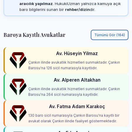
aracılık yapılmaz
. HukukiUzman yalnızca kamuya açık
baro bilgilerini sunan bir
rehber/dizin
dir.
Baroya Kayıtlı Avukatlar
Tümünü Gör (164)
Av. Hüseyin Yilmaz
Çankırı ilinde avukatlık hizmetleri sunmaktadır. Çankırı
Barosu'na 126 sicil numarasıyla kayıtlıdır.
Av. Alperen Altakhan
Çankırı ilinde avukatlık hizmetleri sunmaktadır. Çankırı
Barosu'na 264 sicil numarasıyla kayıtlıdır.
Av. Fatma Adam Karakoç
130 baro sicil numarasıyla Çankırı Barosu'na kayıtlı bir
avukat olarak Çankırı ilinde faaliyet göstermektedir.