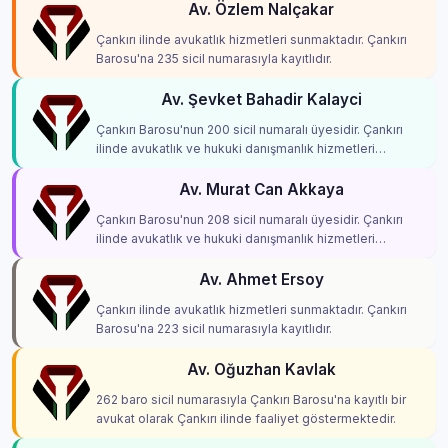
Av. Özlem Nalçakar
Çankırı ilinde avukatlık hizmetleri sunmaktadır. Çankırı
Barosu'na 235 sicil numarasıyla kayıtlıdır.
Av. Şevket Bahadir Kalayci
Çankırı Barosu'nun 200 sicil numaralı üyesidir. Çankırı
ilinde avukatlık ve hukuki danışmanlık hizmetleri
vermektedir.
Av. Murat Can Akkaya
Çankırı Barosu'nun 208 sicil numaralı üyesidir. Çankırı
ilinde avukatlık ve hukuki danışmanlık hizmetleri
vermektedir.
Av. Ahmet Ersoy
Çankırı ilinde avukatlık hizmetleri sunmaktadır. Çankırı
Barosu'na 223 sicil numarasıyla kayıtlıdır.
Av. Oğuzhan Kavlak
262 baro sicil numarasıyla Çankırı Barosu'na kayıtlı bir
avukat olarak Çankırı ilinde faaliyet göstermektedir.