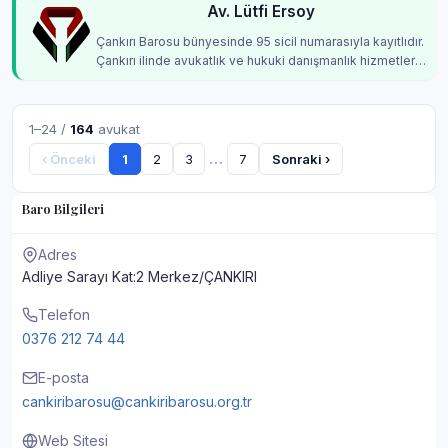
Av. Lütfi Ersoy
Çankırı Barosu bünyesinde 95 sicil numarasıyla kayıtlıdır.
Çankırı ilinde avukatlık ve hukuki danışmanlık hizmetleri
vermektedir.
1–24 /
164
avukat
…
‹ Önceki
1
2
3
7
Sonraki ›
Baro Bilgileri
Adres
Adliye Sarayı Kat:2 Merkez/ÇANKIRI
Telefon
0376 212 74 44
E-posta
cankiribarosu@cankiribarosu.org.tr
Web Sitesi