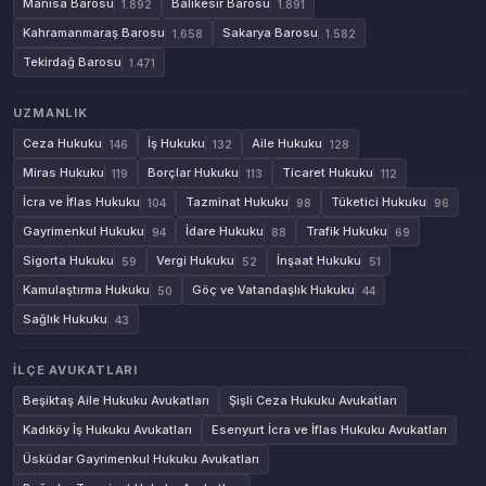
Manisa Barosu
Balıkesir Barosu
1.892
1.891
Kahramanmaraş Barosu
Sakarya Barosu
1.658
1.582
Tekirdağ Barosu
1.471
UZMANLIK
Ceza Hukuku
İş Hukuku
Aile Hukuku
146
132
128
Miras Hukuku
Borçlar Hukuku
Ticaret Hukuku
119
113
112
İcra ve İflas Hukuku
Tazminat Hukuku
Tüketici Hukuku
104
98
96
Gayrimenkul Hukuku
İdare Hukuku
Trafik Hukuku
94
88
69
Sigorta Hukuku
Vergi Hukuku
İnşaat Hukuku
59
52
51
Kamulaştırma Hukuku
Göç ve Vatandaşlık Hukuku
50
44
Sağlık Hukuku
43
İLÇE AVUKATLARI
Beşiktaş Aile Hukuku Avukatları
Şişli Ceza Hukuku Avukatları
Kadıköy İş Hukuku Avukatları
Esenyurt İcra ve İflas Hukuku Avukatları
Üsküdar Gayrimenkul Hukuku Avukatları