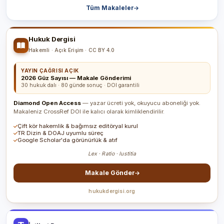
Tüm Makaleler
Hukuk Dergisi
Hakemli · Açık Erişim · CC BY 4.0
YAYIN ÇAĞRISI AÇIK
2026 Güz Sayısı — Makale Gönderimi
30 hukuk dalı · 80 günde sonuç · DOI garantili
Diamond Open Access
— yazar ücreti yok, okuyucu aboneliği yok.
Makaleniz CrossRef DOI ile kalıcı olarak kimliklendirilir.
Çift kör hakemlik & bağımsız editöryal kurul
TR Dizin & DOAJ uyumlu süreç
Google Scholar'da görünürlük & atıf
Lex · Ratio · Iustitia
Makale Gönder
hukukdergisi.org