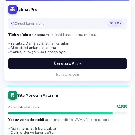
İçtihat Pro
Emsal karar ara…
10.8M+
Türkiye'nin en kapsamlı
hukuki karar arama motoru.
Yargıtay, Danıştay & İstinaf kararları
AI destekli anlamsal arama
Kanun, dilekçe & 30+ hesaplayıcı
Ücretsiz Ara
ictihatpro.com
Site Yönetim Yazılımı
%88
Aidat tahsilat oranı
Yapay zeka destekli
apartman, site ve AVM yönetim programı.
Aidat, tahsilat & borç takibi
Gelir–gider ve karar defteri