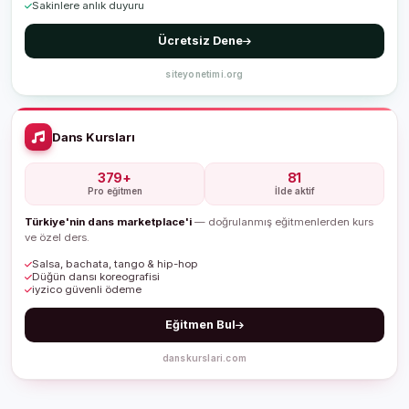
Sakinlere anlık duyuru
Ücretsiz Dene
siteyonetimi.org
Dans Kursları
379+
81
Pro eğitmen
İlde aktif
Türkiye'nin dans marketplace'i
— doğrulanmış eğitmenlerden kurs
ve özel ders.
Salsa, bachata, tango & hip-hop
Düğün dansı koreografisi
iyzico güvenli ödeme
Eğitmen Bul
danskurslari.com