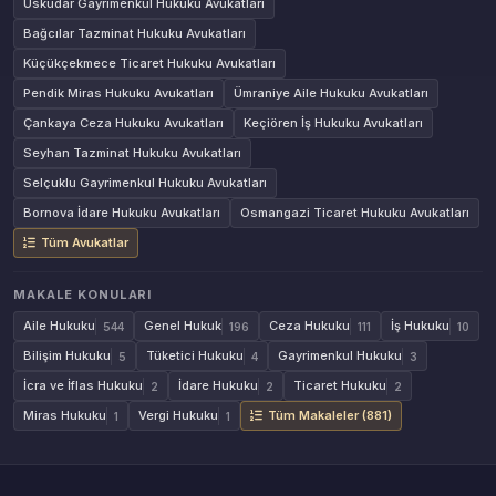
Üsküdar Gayrimenkul Hukuku Avukatları
Bağcılar Tazminat Hukuku Avukatları
Küçükçekmece Ticaret Hukuku Avukatları
Pendik Miras Hukuku Avukatları
Ümraniye Aile Hukuku Avukatları
Çankaya Ceza Hukuku Avukatları
Keçiören İş Hukuku Avukatları
Seyhan Tazminat Hukuku Avukatları
Selçuklu Gayrimenkul Hukuku Avukatları
Bornova İdare Hukuku Avukatları
Osmangazi Ticaret Hukuku Avukatları
Tüm Avukatlar
MAKALE KONULARI
Aile Hukuku
Genel Hukuk
Ceza Hukuku
İş Hukuku
544
196
111
10
Bilişim Hukuku
Tüketici Hukuku
Gayrimenkul Hukuku
5
4
3
İcra ve İflas Hukuku
İdare Hukuku
Ticaret Hukuku
2
2
2
Miras Hukuku
Vergi Hukuku
Tüm Makaleler (881)
1
1