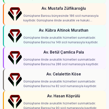
Av. Mustafa Zülfikaroğlu
Gümüşhane Barosu bünyesinde 186 sicil numarasıyla
kayıtlıdır. Gümüşhane ilinde avukatlık ve hukuki
danışmanlık hizmetleri vermektedir.
Av. Kübra Altinok Murathan
Gümüşhane ilinde avukatlık hizmetleri sunmaktadır.
Gümüşhane Barosu'na 149 sicil numarasıyla kayıtlıdır.
Av. Betül Çamlica Pala
Gümüşhane ilinde avukatlık hizmetleri sunmaktadır.
Gümüşhane Barosu'na 286 sicil numarasıyla kayıtlıdır.
Av. Celalettin Köse
Gümüşhane ilinde avukatlık hizmetleri sunmaktadır.
Gümüşhane Barosu'na 82 sicil numarasıyla kayıtlıdır.
Av. Hasan Köprülü
Gümüşhane ilinde avukatlık hizmetleri sunmaktadır.
Gümüşhane Barosu'na 90 sicil numarasıyla kayıtlıdır.