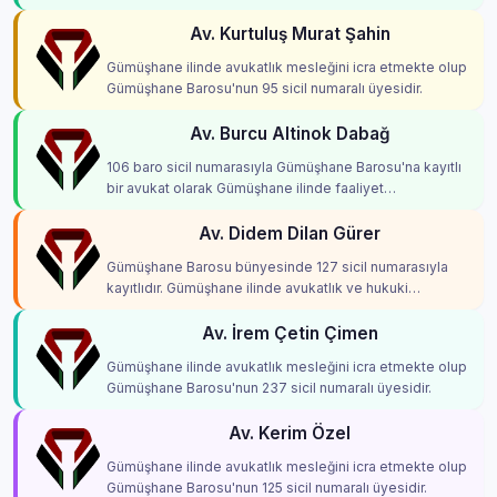
Av. Kurtuluş Murat Şahin
Gümüşhane ilinde avukatlık mesleğini icra etmekte olup
Gümüşhane Barosu'nun 95 sicil numaralı üyesidir.
Av. Burcu Altinok Dabağ
106 baro sicil numarasıyla Gümüşhane Barosu'na kayıtlı
bir avukat olarak Gümüşhane ilinde faaliyet
göstermektedir.
Av. Didem Dilan Gürer
Gümüşhane Barosu bünyesinde 127 sicil numarasıyla
kayıtlıdır. Gümüşhane ilinde avukatlık ve hukuki
danışmanlık hizmetleri vermektedir.
Av. İrem Çetin Çimen
Gümüşhane ilinde avukatlık mesleğini icra etmekte olup
Gümüşhane Barosu'nun 237 sicil numaralı üyesidir.
Av. Kerim Özel
Gümüşhane ilinde avukatlık mesleğini icra etmekte olup
Gümüşhane Barosu'nun 125 sicil numaralı üyesidir.