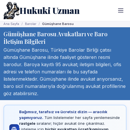
Hukuki Uzman
Ana Sayfa
Barolar
Gümüşhane Barosu
Gümüşhane Barosu Avukatları ve Baro
İletişim Bilgileri
Gümüşhane Barosu, Türkiye Barolar Birliği çatısı
altında Gümüşhane ilinde faaliyet gösteren resmi
barodur. Baroya kayıtlı 95 avukat; iletişim bilgileri, ofis
adresi ve telefon numaraları ile bu sayfada
listelenmektedir. Gümüşhane ilinde avukat arıyorsanız,
baro sicil numaralarıyla doğrulanmış avukat profillerine
göz atabilirsiniz.
Bağımsız, tarafsız ve ücretsiz dizin — aracılık
yapmıyoruz.
Tüm listelemeler her sayfa yenilemesinde
rastgele
sıralanır; hiçbir avukat öne çıkarılmaz.
Listeleme için
hiçbir avukattan ücret/komisyon