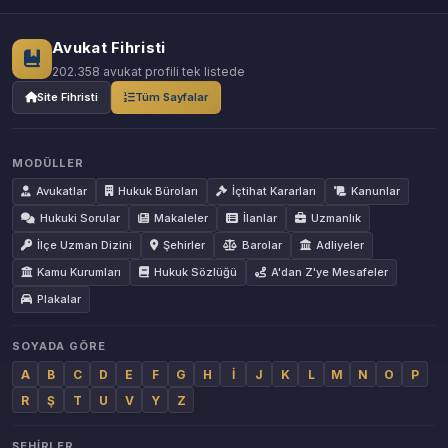
Avukat Fihristi
202.358 avukat profili tek listede
Site Fihristi
Tüm Sayfalar
MODÜLLER
Avukatlar
Hukuk Büroları
İçtihat Kararları
Kanunlar
Hukuki Sorular
Makaleler
İlanlar
Uzmanlık
İlçe Uzman Dizini
Şehirler
Barolar
Adliyeler
Kamu Kurumları
Hukuk Sözlüğü
A'dan Z'ye Mesafeler
Plakalar
SOYADA GÖRE
A
B
C
D
E
F
G
H
İ
J
K
L
M
N
O
P
R
Ş
T
U
V
Y
Z
ŞEHIRLER