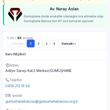
Av. Nuray Aslan
Gümüşhane ilinde avukatlık mesleğini icra etmekte olup
Gümüşhane Barosu'nun 87 sicil numaralı üyesidir.
1–24 /
95
avukat
‹ Önceki
1
2
3
4
Sonraki ›
Baro Bilgileri
Adres
Adliye Sarayı Kat:2 Merkez/GÜMÜŞHANE
Telefon
0456 213 16 54
E-posta
gumushanebarosu@gumushanebarosu.org.tr