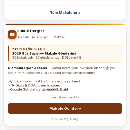
Tüm Makaleler
Hukuk Dergisi
Hakemli · Açık Erişim · CC BY 4.0
YAYIN ÇAĞRISI AÇIK
2026 Güz Sayısı — Makale Gönderimi
30 hukuk dalı · 80 günde sonuç · DOI garantili
Diamond Open Access
— yazar ücreti yok, okuyucu aboneliği yok.
Makaleniz CrossRef DOI ile kalıcı olarak kimliklendirilir.
Çift kör hakemlik & bağımsız editöryal kurul
TR Dizin & DOAJ uyumlu süreç
Google Scholar'da görünürlük & atıf
Lex · Ratio · Iustitia
Makale Gönder
hukukdergisi.org