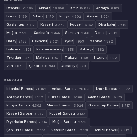
İstanbul
Ankara
İzmir
Antalya
71.365
26.656
15.072
6.102
Bursa
Adana
Konya
Mersin
5.199
5.170
4.302
3.924
Gaziantep
Kayseri
Kocaeli
Diyarbakır
3.717
3.272
3.132
2.614
Muğla
Şanlıurfa
Samsun
Denizli
2.525
2.444
2.431
2.312
Hatay
Eskişehir
Aydın
Manisa
2.155
2.024
1.953
1.892
Balıkesir
Kahramanmaraş
Sakarya
1.891
1.658
1.582
Tekirdağ
Malatya
Trabzon
Erzurum
1.471
1.187
1.160
1.102
Van
Çanakkale
Osmaniye
1.075
943
929
BAROLAR
İstanbul Barosu
Ankara Barosu
İzmir Barosu
71.362
26.656
15.072
Antalya Barosu
Bursa Barosu
Adana Barosu
6.102
5.199
5.170
Konya Barosu
Mersin Barosu
Gaziantep Barosu
4.302
3.924
3.717
Kayseri Barosu
Kocaeli Barosu
3.272
3.132
Diyarbakır Barosu
Muğla Barosu
2.614
2.526
Şanlıurfa Barosu
Samsun Barosu
Denizli Barosu
2.444
2.431
2.312