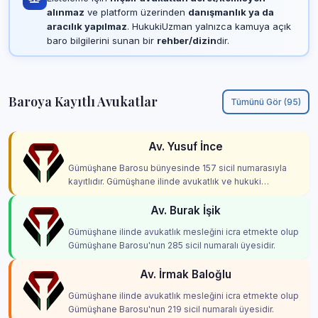
alınmaz
ve platform üzerinden
danışmanlık ya da
aracılık yapılmaz
. HukukiUzman yalnızca kamuya açık
baro bilgilerini sunan bir
rehber/dizin
dir.
Baroya Kayıtlı Avukatlar
Tümünü Gör (95)
Av. Yusuf İnce
Gümüşhane Barosu bünyesinde 157 sicil numarasıyla
kayıtlıdır. Gümüşhane ilinde avukatlık ve hukuki
danışmanlık hizmetleri vermektedir.
Av. Burak İşik
Gümüşhane ilinde avukatlık mesleğini icra etmekte olup
Gümüşhane Barosu'nun 285 sicil numaralı üyesidir.
Av. İrmak Baloğlu
Gümüşhane ilinde avukatlık mesleğini icra etmekte olup
Gümüşhane Barosu'nun 219 sicil numaralı üyesidir.