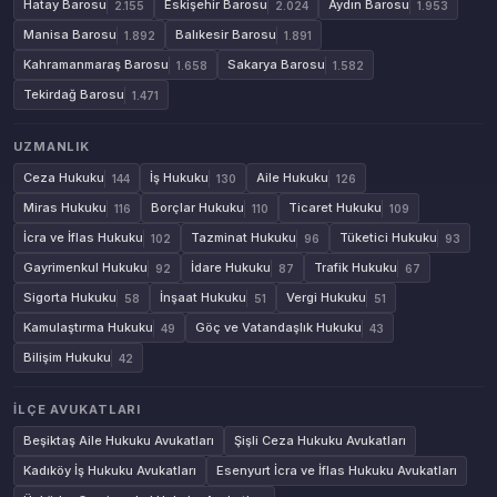
Hatay Barosu
Eskişehir Barosu
Aydın Barosu
2.155
2.024
1.953
Manisa Barosu
Balıkesir Barosu
1.892
1.891
Kahramanmaraş Barosu
Sakarya Barosu
1.658
1.582
Tekirdağ Barosu
1.471
UZMANLIK
Ceza Hukuku
İş Hukuku
Aile Hukuku
144
130
126
Miras Hukuku
Borçlar Hukuku
Ticaret Hukuku
116
110
109
İcra ve İflas Hukuku
Tazminat Hukuku
Tüketici Hukuku
102
96
93
Gayrimenkul Hukuku
İdare Hukuku
Trafik Hukuku
92
87
67
Sigorta Hukuku
İnşaat Hukuku
Vergi Hukuku
58
51
51
Kamulaştırma Hukuku
Göç ve Vatandaşlık Hukuku
49
43
Bilişim Hukuku
42
İLÇE AVUKATLARI
Beşiktaş Aile Hukuku Avukatları
Şişli Ceza Hukuku Avukatları
Kadıköy İş Hukuku Avukatları
Esenyurt İcra ve İflas Hukuku Avukatları