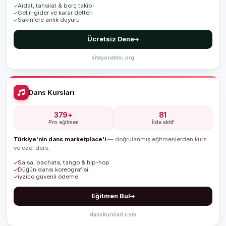
Aidat, tahsilat & borç takibi
Gelir–gider ve karar defteri
Sakinlere anlık duyuru
Ücretsiz Dene
siteyonetimi.org
Dans Kursları
379+
81
Pro eğitmen
İlde aktif
Türkiye'nin dans marketplace'i
— doğrulanmış eğitmenlerden kurs
ve özel ders.
Salsa, bachata, tango & hip-hop
Düğün dansı koreografisi
iyzico güvenli ödeme
Eğitmen Bul
danskurslari.com