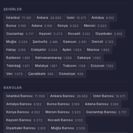
ŞEHIRLER
İstanbul
Ankara
İzmir
Antalya
71.361
26.655
15.071
6.102
Bursa
Adana
Konya
Mersin
5.199
5.169
4.302
3.923
Gaziantep
Kayseri
Kocaeli
Diyarbakır
3.717
3.272
3.132
2.612
Muğla
Şanlıurfa
Samsun
Denizli
2.524
2.444
2.431
2.312
Hatay
Eskişehir
Aydın
Manisa
2.155
2.024
1.953
1.892
Balıkesir
Kahramanmaraş
Sakarya
1.891
1.658
1.582
Tekirdağ
Malatya
Trabzon
Erzurum
1.471
1.187
1.158
1.102
Van
Çanakkale
Osmaniye
1.075
943
929
BAROLAR
İstanbul Barosu
Ankara Barosu
İzmir Barosu
71.358
26.655
15.071
Antalya Barosu
Bursa Barosu
Adana Barosu
6.102
5.199
5.169
Konya Barosu
Mersin Barosu
Gaziantep Barosu
4.302
3.923
3.717
Kayseri Barosu
Kocaeli Barosu
3.272
3.132
Diyarbakır Barosu
Muğla Barosu
2.612
2.525