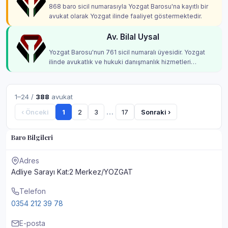
868 baro sicil numarasıyla Yozgat Barosu'na kayıtlı bir
avukat olarak Yozgat ilinde faaliyet göstermektedir.
Av. Bilal Uysal
Yozgat Barosu'nun 761 sicil numaralı üyesidir. Yozgat
ilinde avukatlık ve hukuki danışmanlık hizmetleri
vermektedir.
1–24 /
388
avukat
…
‹ Önceki
1
2
3
17
Sonraki ›
Baro Bilgileri
Adres
Adliye Sarayı Kat:2 Merkez/YOZGAT
Telefon
0354 212 39 78
E-posta