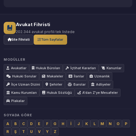
Avukat Fihristi
202.344 avukat profili tek listede
Site Fihristi
Tüm Sayfalar
MODÜLLER
Avukatlar
Hukuk Büroları
İçtihat Kararları
Kanunlar
Hukuki Sorular
Makaleler
İlanlar
Uzmanlık
İlçe Uzman Dizini
Şehirler
Barolar
Adliyeler
Kamu Kurumları
Hukuk Sözlüğü
A'dan Z'ye Mesafeler
Plakalar
SOYADA GÖRE
A
B
C
D
E
F
G
H
İ
J
K
L
M
N
O
P
R
Ş
T
U
V
Y
Z