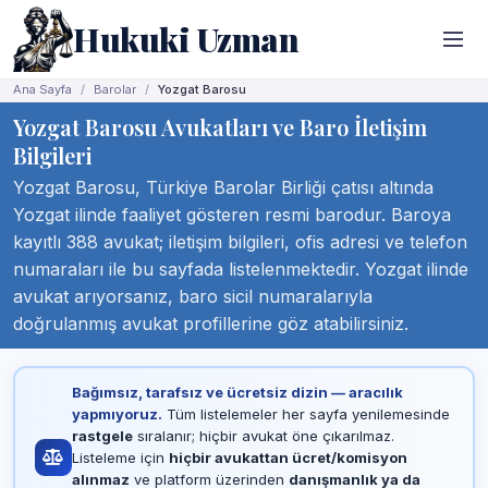
Hukuki Uzman
Ana Sayfa
Barolar
Yozgat Barosu
Yozgat Barosu Avukatları ve Baro İletişim
Bilgileri
Yozgat Barosu, Türkiye Barolar Birliği çatısı altında
Yozgat ilinde faaliyet gösteren resmi barodur. Baroya
kayıtlı 388 avukat; iletişim bilgileri, ofis adresi ve telefon
numaraları ile bu sayfada listelenmektedir. Yozgat ilinde
avukat arıyorsanız, baro sicil numaralarıyla
doğrulanmış avukat profillerine göz atabilirsiniz.
Bağımsız, tarafsız ve ücretsiz dizin — aracılık
yapmıyoruz.
Tüm listelemeler her sayfa yenilemesinde
rastgele
sıralanır; hiçbir avukat öne çıkarılmaz.
Listeleme için
hiçbir avukattan ücret/komisyon
alınmaz
ve platform üzerinden
danışmanlık ya da