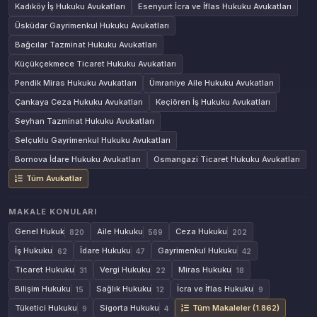
Kadıköy İş Hukuku Avukatları
Esenyurt İcra ve İflas Hukuku Avukatları
Üsküdar Gayrimenkul Hukuku Avukatları
Bağcılar Tazminat Hukuku Avukatları
Küçükçekmece Ticaret Hukuku Avukatları
Pendik Miras Hukuku Avukatları
Ümraniye Aile Hukuku Avukatları
Çankaya Ceza Hukuku Avukatları
Keçiören İş Hukuku Avukatları
Seyhan Tazminat Hukuku Avukatları
Selçuklu Gayrimenkul Hukuku Avukatları
Bornova İdare Hukuku Avukatları
Osmangazi Ticaret Hukuku Avukatları
Tüm Avukatlar
MAKALE KONULARI
Genel Hukuk
Aile Hukuku
Ceza Hukuku
820
569
202
İş Hukuku
İdare Hukuku
Gayrimenkul Hukuku
62
47
42
Ticaret Hukuku
Vergi Hukuku
Miras Hukuku
31
22
18
Bilişim Hukuku
Sağlık Hukuku
İcra ve İflas Hukuku
15
12
9
Tüketici Hukuku
Sigorta Hukuku
Tüm Makaleler (1.862)
9
4