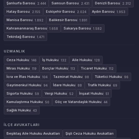
Şanlıurfa Barosu
Samsun Barosu
Denizli Barosu
2.444
2.431
2.312
Hatay Barosu
Eskişehir Barosu
Aydın Barosu
2.155
2.024
1.953
Manisa Barosu
Balıkesir Barosu
1.892
1.891
Kahramanmaraş Barosu
Sakarya Barosu
1.658
1.582
Tekirdağ Barosu
1.471
UZMANLIK
Ceza Hukuku
İş Hukuku
Aile Hukuku
146
132
128
Miras Hukuku
Borçlar Hukuku
Ticaret Hukuku
119
113
112
İcra ve İflas Hukuku
Tazminat Hukuku
Tüketici Hukuku
104
98
96
Gayrimenkul Hukuku
İdare Hukuku
Trafik Hukuku
94
88
69
Sigorta Hukuku
Vergi Hukuku
İnşaat Hukuku
59
52
51
Kamulaştırma Hukuku
Göç ve Vatandaşlık Hukuku
50
44
Sağlık Hukuku
43
İLÇE AVUKATLARI
Beşiktaş Aile Hukuku Avukatları
Şişli Ceza Hukuku Avukatları