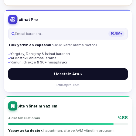
İçtihat Pro
Emsal karar ara…
10.8M+
Türkiye'nin en kapsamlı
hukuki karar arama motoru.
Yargıtay, Danıştay & İstinaf kararları
AI destekli anlamsal arama
Kanun, dilekçe & 30+ hesaplayıcı
Ücretsiz Ara
ictihatpro.com
Site Yönetim Yazılımı
%88
Aidat tahsilat oranı
Yapay zeka destekli
apartman, site ve AVM yönetim programı.