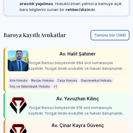
aracılık yapılmaz
. HukukiUzman yalnızca kamuya açık
baro bilgilerini sunan bir
rehber/dizin
dir.
Baroya Kayıtlı Avukatlar
Tümünü Gör (388)
Av. Halit Şahiner
Yozgat Barosu bünyesinde 684 sicil numarasıyla
kayıtlıdır. Yozgat ilinde avukatlık ve hukuki danışmanlık
hizmetleri vermektedir.
Aile Hukuku
Borçlar Hukuku
Ceza Hukuku
Gayrimenkul Hukuku
Göç ve Vatandaşlık Hukuku
+1
Av. Yavuzhan Kilinç
Yozgat Barosu bünyesinde 916 sicil numarasıyla
kayıtlıdır. Yozgat ilinde avukatlık ve hukuki danışmanlık
hizmetleri vermektedir.
Av. Çinar Kayra Güvenç