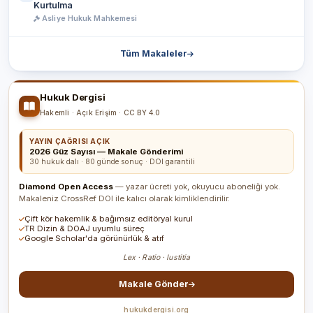
Kurtulma
Asliye Hukuk Mahkemesi
Tüm Makaleler
Hukuk Dergisi
Hakemli · Açık Erişim · CC BY 4.0
YAYIN ÇAĞRISI AÇIK
2026 Güz Sayısı — Makale Gönderimi
30 hukuk dalı · 80 günde sonuç · DOI garantili
Diamond Open Access
— yazar ücreti yok, okuyucu aboneliği yok.
Makaleniz CrossRef DOI ile kalıcı olarak kimliklendirilir.
Çift kör hakemlik & bağımsız editöryal kurul
TR Dizin & DOAJ uyumlu süreç
Google Scholar'da görünürlük & atıf
Lex · Ratio · Iustitia
Makale Gönder
hukukdergisi.org