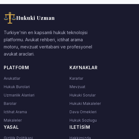
Hukuki Uzman
Turkiye'nin en kapsamli hukuk teknolojisi
platformu. Avukat rehberi, ictihat arama
motoru, mevzuat veritabani ve profesyonel
avukat araclari.
PLATFORM
KAYNAKLAR
Avukatlar
Kararlar
Hukuk Burolari
Mevzuat
Uzmanlik Alanlari
Hukuki Sorular
Barolar
Hukuki Makaleler
Ictihat Arama
Dava Ornekleri
Makaleler
Hukuk Sozlugu
YASAL
ILETISIM
Gizlilik Politikasi
Hakkimizda