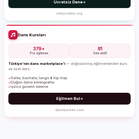
Ücretsiz Dene
siteyonetimi.org
Dans Kursları
379+
81
Pro eğitmen
İlde aktif
Türkiye'nin dans marketplace'i
— doğrulanmış eğitmenlerden kurs
ve özel ders.
Salsa, bachata, tango & hip-hop
Düğün dansı koreografisi
iyzico güvenli ödeme
Eğitmen Bul
danskurslari.com