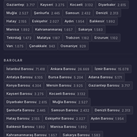
Gaziantep
Kayseri
Kocaeli
Diyarbakır
3.717
3.275
3.132
2.615
Muğla
Şanlıurfa
Samsun
Denizli
2.527
2.445
2.432
2.313
Hatay
Eskişehir
Aydın
Balıkesir
2.155
2.027
1.954
1.892
Manisa
Kahramanmaraş
Sakarya
1.892
1.657
1.583
Tekirdağ
Malatya
Trabzon
Erzurum
1.472
1.187
1.162
1.102
Van
Çanakkale
Osmaniye
1.075
943
929
BAROLAR
İstanbul Barosu
Ankara Barosu
İzmir Barosu
71.418
26.669
15.078
Antalya Barosu
Bursa Barosu
Adana Barosu
6.105
5.204
5.171
Konya Barosu
Mersin Barosu
Gaziantep Barosu
4.304
3.925
3.717
Kayseri Barosu
Kocaeli Barosu
3.275
3.132
Diyarbakır Barosu
Muğla Barosu
2.615
2.527
Şanlıurfa Barosu
Samsun Barosu
Denizli Barosu
2.445
2.432
2.313
Hatay Barosu
Eskişehir Barosu
Aydın Barosu
2.155
2.027
1.954
Balıkesir Barosu
Manisa Barosu
1.892
1.892
Kahramanmaraş Barosu
Sakarya Barosu
1.657
1.583