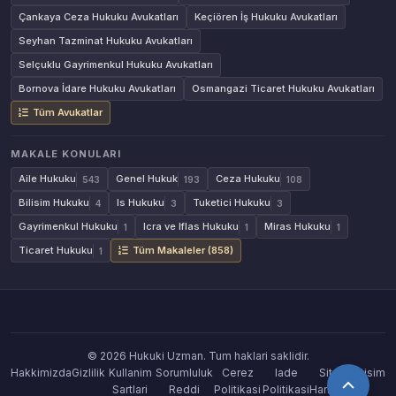
Çankaya Ceza Hukuku Avukatları
Keçiören İş Hukuku Avukatları
Seyhan Tazminat Hukuku Avukatları
Selçuklu Gayrimenkul Hukuku Avukatları
Bornova İdare Hukuku Avukatları
Osmangazi Ticaret Hukuku Avukatları
Tüm Avukatlar
MAKALE KONULARI
Aile Hukuku
Genel Hukuk
Ceza Hukuku
543
193
108
Bilisim Hukuku
Is Hukuku
Tuketici Hukuku
4
3
3
Gayrimenkul Hukuku
Icra ve Iflas Hukuku
Miras Hukuku
1
1
1
Ticaret Hukuku
Tüm Makaleler (858)
1
© 2026 Hukuki Uzman. Tum haklari saklidir.
Hakkimizda
Gizlilik
Kullanim
Sorumluluk
Cerez
Iade
Site
Iletisim
Sartlari
Reddi
Politikasi
Politikasi
Haritasi