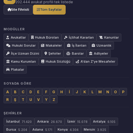
202.444 avukat profili tek listede
Site Fihristi
Tüm Sayfalar
MODÜLLER
Avukatlar
Hukuk Büroları
İçtihat Kararları
Kanunlar
Hukuki Sorular
Makaleler
İş İlanları
Uzmanlık
İlçe Uzman Dizini
Şehirler
Barolar
Adliyeler
Kamu Kurumları
Hukuk Sözlüğü
A'dan Z'ye Mesafeler
Plakalar
SOYADA GÖRE
A
B
C
D
E
F
G
H
İ
J
K
L
M
N
O
P
R
Ş
T
U
V
Y
Z
ŞEHIRLER
İstanbul
Ankara
İzmir
Antalya
71.420
26.670
15.078
6.105
Bursa
Adana
Konya
Mersin
5.204
5.171
4.304
3.925