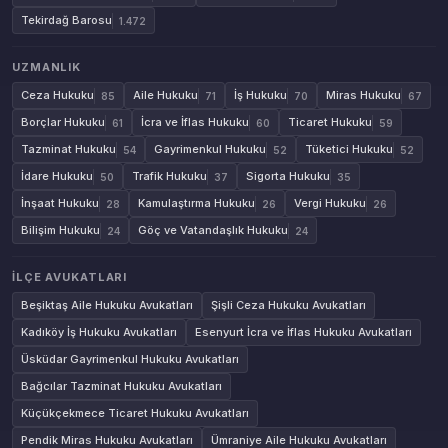
Tekirdağ Barosu
1.472
UZMANLIK
Ceza Hukuku
Aile Hukuku
İş Hukuku
Miras Hukuku
85
71
70
67
Borçlar Hukuku
İcra ve İflas Hukuku
Ticaret Hukuku
61
60
59
Tazminat Hukuku
Gayrimenkul Hukuku
Tüketici Hukuku
54
52
52
İdare Hukuku
Trafik Hukuku
Sigorta Hukuku
50
37
35
İnşaat Hukuku
Kamulaştırma Hukuku
Vergi Hukuku
28
26
26
Bilişim Hukuku
Göç ve Vatandaşlık Hukuku
24
24
İLÇE AVUKATLARI
Beşiktaş Aile Hukuku Avukatları
Şişli Ceza Hukuku Avukatları
Kadıköy İş Hukuku Avukatları
Esenyurt İcra ve İflas Hukuku Avukatları
Üsküdar Gayrimenkul Hukuku Avukatları
Bağcılar Tazminat Hukuku Avukatları
Küçükçekmece Ticaret Hukuku Avukatları
Pendik Miras Hukuku Avukatları
Ümraniye Aile Hukuku Avukatları