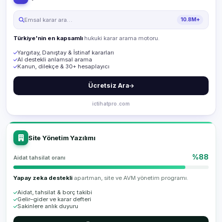
Emsal karar ara…
10.8M+
Türkiye'nin en kapsamlı
hukuki karar arama motoru.
Yargıtay, Danıştay & İstinaf kararları
AI destekli anlamsal arama
Kanun, dilekçe & 30+ hesaplayıcı
Ücretsiz Ara
ictihatpro.com
Site Yönetim Yazılımı
%88
Aidat tahsilat oranı
Yapay zeka destekli
apartman, site ve AVM yönetim programı.
Aidat, tahsilat & borç takibi
Gelir–gider ve karar defteri
Sakinlere anlık duyuru