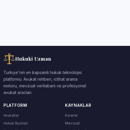
Hukuki Uzman
Turkiye'nin en kapsamli hukuk teknolojisi
platformu. Avukat rehberi, ictihat arama
motoru, mevzuat veritabani ve profesyonel
avukat araclari.
PLATFORM
KAYNAKLAR
Avukatlar
Kararlar
Hukuk Burolari
Mevzuat