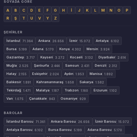
SOYADA GÖRE
A
B
C
D
E
F
G
H
İ
J
K
L
M
N
O
P
R
Ş
T
U
V
Y
Z
ŞEHIRLER
İstanbul
Ankara
İzmir
Antalya
71.364
26.656
15.072
6.102
Bursa
Adana
Konya
Mersin
5.199
5.170
4.302
3.924
Gaziantep
Kayseri
Kocaeli
Diyarbakır
3.717
3.272
3.132
2.614
Muğla
Şanlıurfa
Samsun
Denizli
2.525
2.444
2.431
2.312
Hatay
Eskişehir
Aydın
Manisa
2.155
2.024
1.953
1.892
Balıkesir
Kahramanmaraş
Sakarya
1.891
1.658
1.582
Tekirdağ
Malatya
Trabzon
Erzurum
1.471
1.187
1.160
1.102
Van
Çanakkale
Osmaniye
1.075
943
929
BAROLAR
İstanbul Barosu
Ankara Barosu
İzmir Barosu
71.361
26.656
15.072
Antalya Barosu
Bursa Barosu
Adana Barosu
6.102
5.199
5.170