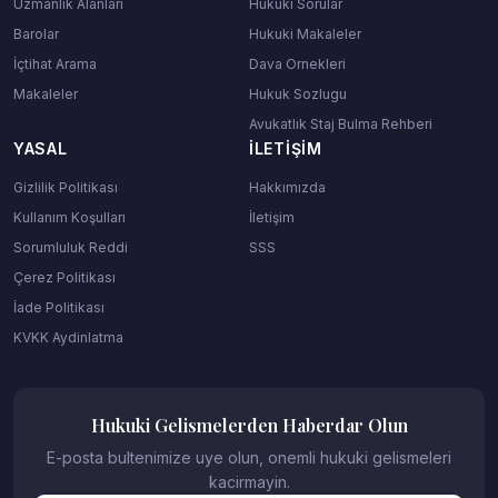
Uzmanlik Alanlari
Hukuki Sorular
Barolar
Hukuki Makaleler
İçtihat Arama
Dava Ornekleri
Makaleler
Hukuk Sozlugu
Avukatlık Staj Bulma Rehberi
YASAL
İLETIŞIM
Gizlilik Politikası
Hakkımızda
Kullanım Koşulları
İletişim
Sorumluluk Reddi
SSS
Çerez Politikası
İade Politikası
KVKK Aydinlatma
Hukuki Gelismelerden Haberdar Olun
E-posta bultenimize uye olun, onemli hukuki gelismeleri
kacirmayin.