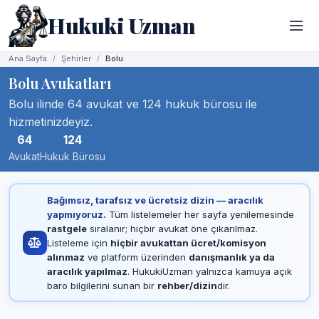
Hukuki Uzman
Ana Sayfa
Şehirler
Bolu
Bolu Avukatları
Bolu ilinde 64 avukat ve 124 hukuk bürosu ile
hizmetinizdeyiz.
64
124
Avukat
Hukuk Bürosu
Bağımsız, tarafsız ve ücretsiz dizin — aracılık
yapmıyoruz.
Tüm listelemeler her sayfa yenilemesinde
rastgele
sıralanır; hiçbir avukat öne çıkarılmaz.
Listeleme için
hiçbir avukattan ücret/komisyon
alınmaz
ve platform üzerinden
danışmanlık ya da
aracılık yapılmaz
. HukukiUzman yalnızca kamuya açık
baro bilgilerini sunan bir
rehber/dizin
dir.