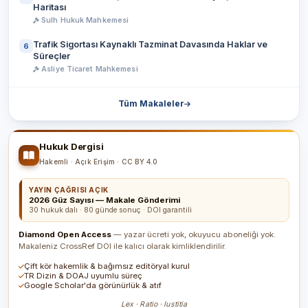
Haritası
Sulh Hukuk Mahkemesi
Trafik Sigortası Kaynaklı Tazminat Davasında Haklar ve
6
Süreçler
Asliye Ticaret Mahkemesi
Tüm Makaleler
Hukuk Dergisi
Hakemli · Açık Erişim · CC BY 4.0
YAYIN ÇAĞRISI AÇIK
2026 Güz Sayısı — Makale Gönderimi
30 hukuk dalı · 80 günde sonuç · DOI garantili
Diamond Open Access
— yazar ücreti yok, okuyucu aboneliği yok.
Makaleniz CrossRef DOI ile kalıcı olarak kimliklendirilir.
Çift kör hakemlik & bağımsız editöryal kurul
TR Dizin & DOAJ uyumlu süreç
Google Scholar'da görünürlük & atıf
Lex · Ratio · Iustitia