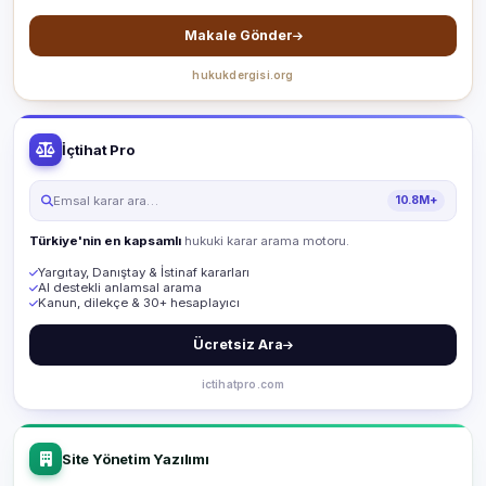
Makale Gönder
hukukdergisi.org
İçtihat Pro
Emsal karar ara…
10.8M+
Türkiye'nin en kapsamlı
hukuki karar arama motoru.
Yargıtay, Danıştay & İstinaf kararları
AI destekli anlamsal arama
Kanun, dilekçe & 30+ hesaplayıcı
Ücretsiz Ara
ictihatpro.com
Site Yönetim Yazılımı