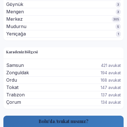
Göynük
3
Mengen
3
Merkez
305
Mudurnu
5
Yeniçağa
1
Karadeniz Bölgesi
Samsun
421 avukat
Zonguldak
194 avukat
Ordu
168 avukat
Tokat
147 avukat
Trabzon
137 avukat
Çorum
134 avukat
Bolu'da Avukat mısınız?