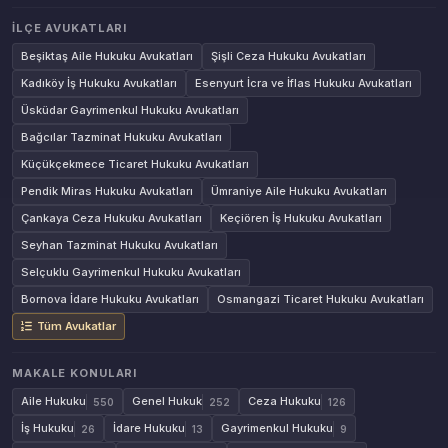
İLÇE AVUKATLARI
Beşiktaş Aile Hukuku Avukatları
Şişli Ceza Hukuku Avukatları
Kadıköy İş Hukuku Avukatları
Esenyurt İcra ve İflas Hukuku Avukatları
Üsküdar Gayrimenkul Hukuku Avukatları
Bağcılar Tazminat Hukuku Avukatları
Küçükçekmece Ticaret Hukuku Avukatları
Pendik Miras Hukuku Avukatları
Ümraniye Aile Hukuku Avukatları
Çankaya Ceza Hukuku Avukatları
Keçiören İş Hukuku Avukatları
Seyhan Tazminat Hukuku Avukatları
Selçuklu Gayrimenkul Hukuku Avukatları
Bornova İdare Hukuku Avukatları
Osmangazi Ticaret Hukuku Avukatları
Tüm Avukatlar
MAKALE KONULARI
Aile Hukuku
Genel Hukuk
Ceza Hukuku
550
252
126
İş Hukuku
İdare Hukuku
Gayrimenkul Hukuku
26
13
9