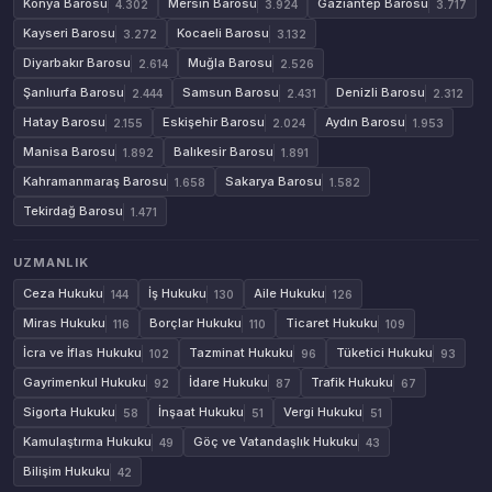
Konya Barosu
Mersin Barosu
Gaziantep Barosu
4.302
3.924
3.717
Kayseri Barosu
Kocaeli Barosu
3.272
3.132
Diyarbakır Barosu
Muğla Barosu
2.614
2.526
Şanlıurfa Barosu
Samsun Barosu
Denizli Barosu
2.444
2.431
2.312
Hatay Barosu
Eskişehir Barosu
Aydın Barosu
2.155
2.024
1.953
Manisa Barosu
Balıkesir Barosu
1.892
1.891
Kahramanmaraş Barosu
Sakarya Barosu
1.658
1.582
Tekirdağ Barosu
1.471
UZMANLIK
Ceza Hukuku
İş Hukuku
Aile Hukuku
144
130
126
Miras Hukuku
Borçlar Hukuku
Ticaret Hukuku
116
110
109
İcra ve İflas Hukuku
Tazminat Hukuku
Tüketici Hukuku
102
96
93
Gayrimenkul Hukuku
İdare Hukuku
Trafik Hukuku
92
87
67
Sigorta Hukuku
İnşaat Hukuku
Vergi Hukuku
58
51
51
Kamulaştırma Hukuku
Göç ve Vatandaşlık Hukuku
49
43
Bilişim Hukuku
42