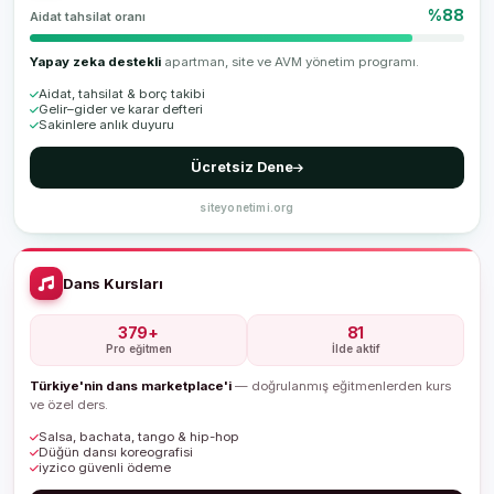
%88
Aidat tahsilat oranı
Yapay zeka destekli
apartman, site ve AVM yönetim programı.
Aidat, tahsilat & borç takibi
Gelir–gider ve karar defteri
Sakinlere anlık duyuru
Ücretsiz Dene
siteyonetimi.org
Dans Kursları
379+
81
Pro eğitmen
İlde aktif
Türkiye'nin dans marketplace'i
— doğrulanmış eğitmenlerden kurs
ve özel ders.
Salsa, bachata, tango & hip-hop
Düğün dansı koreografisi
iyzico güvenli ödeme