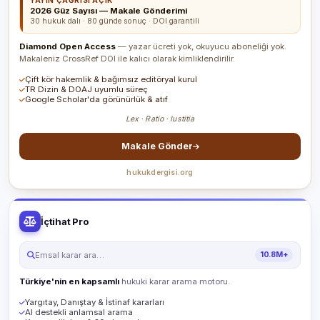
YAYIN ÇAĞRISI AÇIK
2026 Güz Sayısı — Makale Gönderimi
30 hukuk dalı · 80 günde sonuç · DOI garantili
Diamond Open Access
— yazar ücreti yok, okuyucu aboneliği yok.
Makaleniz CrossRef DOI ile kalıcı olarak kimliklendirilir.
Çift kör hakemlik & bağımsız editöryal kurul
TR Dizin & DOAJ uyumlu süreç
Google Scholar'da görünürlük & atıf
Lex · Ratio · Iustitia
Makale Gönder
hukukdergisi.org
İçtihat Pro
Emsal karar ara…
10.8M+
Türkiye'nin en kapsamlı
hukuki karar arama motoru.
Yargıtay, Danıştay & İstinaf kararları
AI destekli anlamsal arama