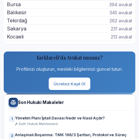
Bursa
394 avukat
Balıkesir
345 avukat
Tekirdağ
262 avukat
Sakarya
231 avukat
Kocaeli
213 avukat
Kırklareli'da Avukat mısınız?
Profilinizi oluşturun, mesleki bilgilerinizi güncel tutun.
Ücretsiz Kayıt Ol
Son Hukuki Makaleler
Yönetim Planı İptali Davası Nedir ve Nasıl Açılır?
1
Sulh Hukuk Mahkemesi
Anlaşmalı Boşanma: TMK 166/3 Şartları, Protokol ve Süreç
2