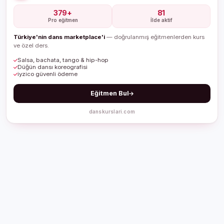
379+
81
Pro eğitmen
İlde aktif
Türkiye'nin dans marketplace'i
— doğrulanmış eğitmenlerden kurs
ve özel ders.
Salsa, bachata, tango & hip-hop
Düğün dansı koreografisi
iyzico güvenli ödeme
Eğitmen Bul
danskurslari.com