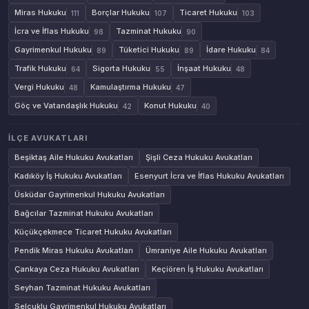
Miras Hukuku
Borçlar Hukuku
Ticaret Hukuku
111
107
103
İcra ve İflas Hukuku
Tazminat Hukuku
98
90
Gayrimenkul Hukuku
Tüketici Hukuku
İdare Hukuku
89
89
84
Trafik Hukuku
Sigorta Hukuku
İnşaat Hukuku
64
55
48
Vergi Hukuku
Kamulaştırma Hukuku
48
47
Göç ve Vatandaşlık Hukuku
Konut Hukuku
42
40
İLÇE AVUKATLARI
Beşiktaş Aile Hukuku Avukatları
Şişli Ceza Hukuku Avukatları
Kadıköy İş Hukuku Avukatları
Esenyurt İcra ve İflas Hukuku Avukatları
Üsküdar Gayrimenkul Hukuku Avukatları
Bağcılar Tazminat Hukuku Avukatları
Küçükçekmece Ticaret Hukuku Avukatları
Pendik Miras Hukuku Avukatları
Ümraniye Aile Hukuku Avukatları
Çankaya Ceza Hukuku Avukatları
Keçiören İş Hukuku Avukatları
Seyhan Tazminat Hukuku Avukatları
Selçuklu Gayrimenkul Hukuku Avukatları