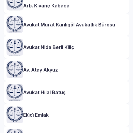
Arb. Kıvanç Kabaca
Avukat Murat Kanlıgöl Avukatlık Bürosu
Avukat Nida Beril Kiliç
Av. Atay Akyüz
Avukat Hi̇lal Batuş
Eki̇ci̇ Emlak