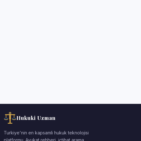
Hukuki Uzman
Turkiye'nin en kapsamli hukuk teknolojisi
platformu. Avukat rehberi, ictihat arama