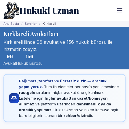
Hukuki Uzman
Ana Sayfa
Şehirler
Kırklareli
Kırklareli Avukatları
Kırklareli ilinde 96 avukat ve 156 hukuk bürosu ile
hizmetinizdeyiz.
96
156
Avukat
Hukuk Bürosu
Bağımsız, tarafsız ve ücretsiz dizin — aracılık
yapmıyoruz.
Tüm listelemeler her sayfa yenilemesinde
rastgele
sıralanır; hiçbir avukat öne çıkarılmaz.
Listeleme için
hiçbir avukattan ücret/komisyon
alınmaz
ve platform üzerinden
danışmanlık ya da
aracılık yapılmaz
. HukukiUzman yalnızca kamuya açık
baro bilgilerini sunan bir
rehber/dizin
dir.