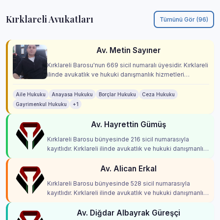
Kırklareli Avukatları
Tümünü Gör (96)
Av. Metin Sayıner
Kırklareli Barosu'nun 669 sicil numaralı üyesidir. Kırklareli
ilinde avukatlık ve hukuki danışmanlık hizmetleri
vermektedir.
Aile Hukuku
Anayasa Hukuku
Borçlar Hukuku
Ceza Hukuku
Gayrimenkul Hukuku
+1
Av. Hayrettin Gümüş
Kırklareli Barosu bünyesinde 216 sicil numarasıyla
kayıtlıdır. Kırklareli ilinde avukatlık ve hukuki danışmanlık
hizmetleri vermektedir.
Av. Alican Erkal
Kırklareli Barosu bünyesinde 528 sicil numarasıyla
kayıtlıdır. Kırklareli ilinde avukatlık ve hukuki danışmanlık
hizmetleri vermektedir.
Av. Diğdar Albayrak Güreşçi