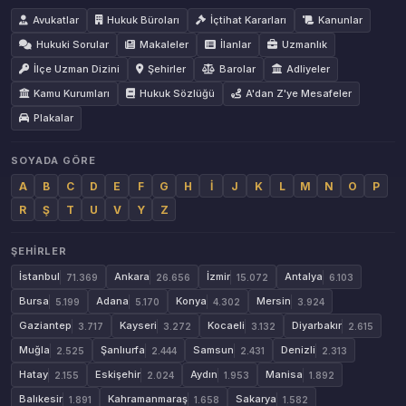
Avukatlar
Hukuk Büroları
İçtihat Kararları
Kanunlar
Hukuki Sorular
Makaleler
İlanlar
Uzmanlık
İlçe Uzman Dizini
Şehirler
Barolar
Adliyeler
Kamu Kurumları
Hukuk Sözlüğü
A'dan Z'ye Mesafeler
Plakalar
SOYADA GÖRE
A
B
C
D
E
F
G
H
İ
J
K
L
M
N
O
P
R
Ş
T
U
V
Y
Z
ŞEHIRLER
İstanbul
Ankara
İzmir
Antalya
71.369
26.656
15.072
6.103
Bursa
Adana
Konya
Mersin
5.199
5.170
4.302
3.924
Gaziantep
Kayseri
Kocaeli
Diyarbakır
3.717
3.272
3.132
2.615
Muğla
Şanlıurfa
Samsun
Denizli
2.525
2.444
2.431
2.313
Hatay
Eskişehir
Aydın
Manisa
2.155
2.024
1.953
1.892
Balıkesir
Kahramanmaraş
Sakarya
1.891
1.658
1.582