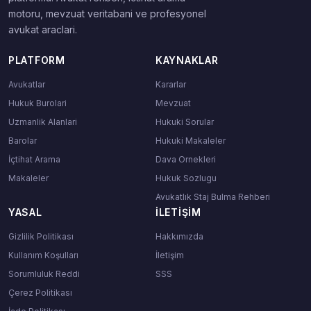
motoru, mevzuat veritabani ve profesyonel
avukat araclari.
PLATFORM
KAYNAKLAR
Avukatlar
Kararlar
Hukuk Burolari
Mevzuat
Uzmanlik Alanlari
Hukuki Sorular
Barolar
Hukuki Makaleler
İçtihat Arama
Dava Ornekleri
Makaleler
Hukuk Sozlugu
Avukatlık Staj Bulma Rehberi
YASAL
İLETIŞIM
Gizlilik Politikası
Hakkımızda
Kullanım Koşulları
İletişim
Sorumluluk Reddi
SSS
Çerez Politikası