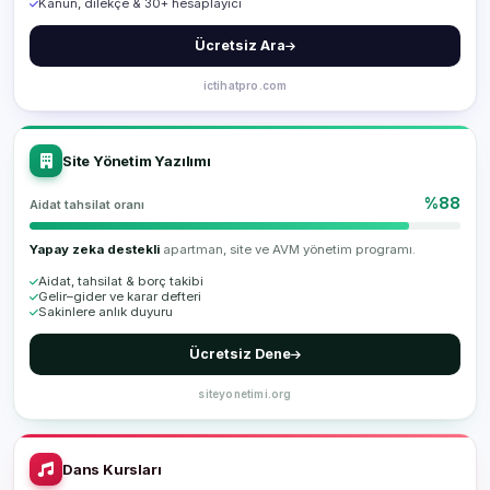
Kanun, dilekçe & 30+ hesaplayıcı
Ücretsiz Ara
ictihatpro.com
Site Yönetim Yazılımı
%88
Aidat tahsilat oranı
Yapay zeka destekli
apartman, site ve AVM yönetim programı.
Aidat, tahsilat & borç takibi
Gelir–gider ve karar defteri
Sakinlere anlık duyuru
Ücretsiz Dene
siteyonetimi.org
Dans Kursları