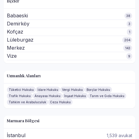
İlçeler
Babaeski
38
Demirköy
3
Kofçaz
1
Lüleburgaz
204
Merkez
143
Vize
9
Uzmanlık Alanları
Tüketici Hukuku
İdare Hukuku
Vergi Hukuku
Borçlar Hukuku
Trafik Hukuku
Anayasa Hukuku
İnşaat Hukuku
Tarım ve Gıda Hukuku
Tahkim ve Arabuluculuk
Ceza Hukuku
Marmara Bölgesi
İstanbul
1,539 avukat