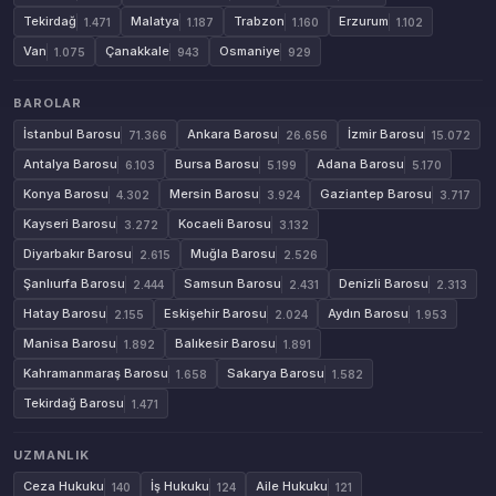
Tekirdağ
Malatya
Trabzon
Erzurum
1.471
1.187
1.160
1.102
Van
Çanakkale
Osmaniye
1.075
943
929
BAROLAR
İstanbul Barosu
Ankara Barosu
İzmir Barosu
71.366
26.656
15.072
Antalya Barosu
Bursa Barosu
Adana Barosu
6.103
5.199
5.170
Konya Barosu
Mersin Barosu
Gaziantep Barosu
4.302
3.924
3.717
Kayseri Barosu
Kocaeli Barosu
3.272
3.132
Diyarbakır Barosu
Muğla Barosu
2.615
2.526
Şanlıurfa Barosu
Samsun Barosu
Denizli Barosu
2.444
2.431
2.313
Hatay Barosu
Eskişehir Barosu
Aydın Barosu
2.155
2.024
1.953
Manisa Barosu
Balıkesir Barosu
1.892
1.891
Kahramanmaraş Barosu
Sakarya Barosu
1.658
1.582
Tekirdağ Barosu
1.471
UZMANLIK
Ceza Hukuku
İş Hukuku
Aile Hukuku
140
124
121