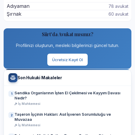
Adıyaman
78 avukat
Şırnak
60 avukat
Siirt'da Avukat mısınız?
Profilinizi oluşturun, mesleki bilgilerinizi güncel tutun.
Ücretsiz Kayıt Ol
Son Hukuki Makaleler
Sendika Organlarının İşten El Çekilmesi ve Kayyım Davası
1
Nedir?
İş Mahkemesi
Taşeron İşçinin Hakları: Asıl İşveren Sorumluluğu ve
2
Muvazaa
İş Mahkemesi