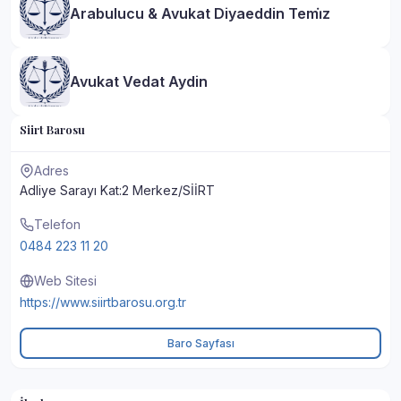
Arabulucu & Avukat Diyaeddin Temi̇z
Avukat Vedat Aydin
Siirt Barosu
Adres
Adliye Sarayı Kat:2 Merkez/SİİRT
Telefon
0484 223 11 20
Web Sitesi
https://www.siirtbarosu.org.tr
Baro Sayfası