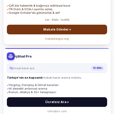
Çift kör hakemlik & bağımsız editöryal kurul
TR Dizin & DOAJ uyumlu süreç
Google Scholar'da görünürlük & atıf
Lex · Ratio · Iustitia
Makale Gönder
hukukdergisi.org
İçtihat Pro
Emsal karar ara…
10.8M+
Türkiye'nin en kapsamlı
hukuki karar arama motoru.
Yargıtay, Danıştay & İstinaf kararları
AI destekli anlamsal arama
Kanun, dilekçe & 30+ hesaplayıcı
Ücretsiz Ara
ictihatpro.com