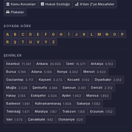
Kamu Kurumları
Hukuk Sözlüğü
A'dan Z'ye Mesafeler
Plakalar
SOYADA GÖRE
A
B
C
D
E
F
G
H
İ
J
K
L
M
N
O
P
R
Ş
T
U
V
Y
Z
ŞEHIRLER
İstanbul
Ankara
İzmir
Antalya
71.361
26.655
15.071
6.102
Bursa
Adana
Konya
Mersin
5.199
5.169
4.302
3.923
Gaziantep
Kayseri
Kocaeli
Diyarbakır
3.717
3.272
3.132
2.612
Muğla
Şanlıurfa
Samsun
Denizli
2.524
2.444
2.431
2.312
Hatay
Eskişehir
Aydın
Manisa
2.155
2.024
1.953
1.892
Balıkesir
Kahramanmaraş
Sakarya
1.891
1.658
1.582
Tekirdağ
Malatya
Trabzon
Erzurum
1.471
1.187
1.158
1.102
Van
Çanakkale
Osmaniye
1.075
943
929