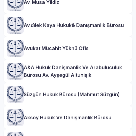
Av. Musa Yildiz
Av.di̇lek Kaya Hukuk& Danışmanlık Bürosu
Avukat Mücahit Yüknü Ofis
A&A Hukuk Danişmanlik Ve Arabuluculuk
Bürosu Av. Ayşegül Altunişik
Süzgün Hukuk Bürosu (Mahmut Süzgün)
Aksoy Hukuk Ve Danışmanlık Bürosu