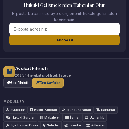
Hukuki Gelismelerden Haberdar Olun
E-posta bultenimize uye olun, onemli hukuki gelismeleri
kacirmayin.
Abone Ol
Avukat Fihristi
202.344 avukat profili tek listede
Site Fihristi
Tüm Sayfalar
MODÜLLER
Avukatlar
Hukuk Büroları
İçtihat Kararları
Kanunlar
Hukuki Sorular
Makaleler
İlanlar
Uzmanlık
İlçe Uzman Dizini
Şehirler
Barolar
Adliyeler