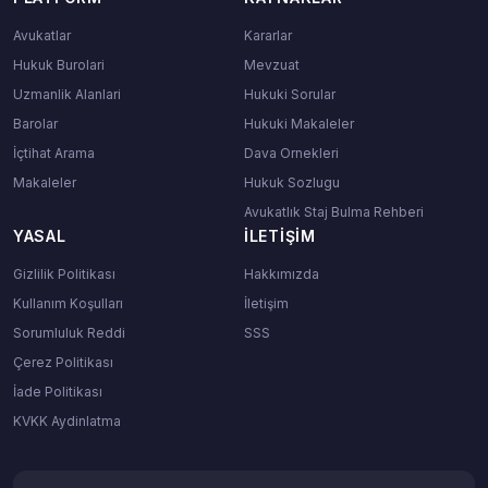
Avukatlar
Kararlar
Hukuk Burolari
Mevzuat
Uzmanlik Alanlari
Hukuki Sorular
Barolar
Hukuki Makaleler
İçtihat Arama
Dava Ornekleri
Makaleler
Hukuk Sozlugu
Avukatlık Staj Bulma Rehberi
YASAL
İLETIŞIM
Gizlilik Politikası
Hakkımızda
Kullanım Koşulları
İletişim
Sorumluluk Reddi
SSS
Çerez Politikası
İade Politikası
KVKK Aydinlatma