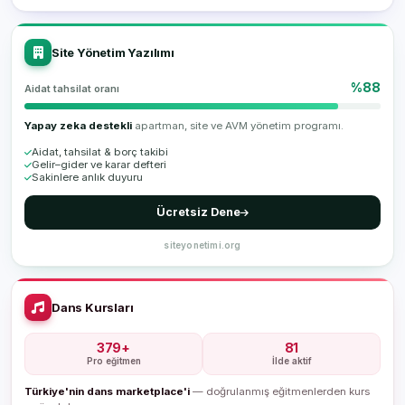
Site Yönetim Yazılımı
%88
Aidat tahsilat oranı
Yapay zeka destekli
apartman, site ve AVM yönetim programı.
Aidat, tahsilat & borç takibi
Gelir–gider ve karar defteri
Sakinlere anlık duyuru
Ücretsiz Dene
siteyonetimi.org
Dans Kursları
379+
81
Pro eğitmen
İlde aktif
Türkiye'nin dans marketplace'i
— doğrulanmış eğitmenlerden kurs