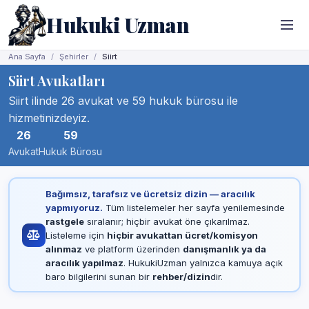
Hukuki Uzman
Ana Sayfa
Şehirler
Siirt
Siirt Avukatları
Siirt ilinde 26 avukat ve 59 hukuk bürosu ile
hizmetinizdeyiz.
26
59
Avukat
Hukuk Bürosu
Bağımsız, tarafsız ve ücretsiz dizin — aracılık
yapmıyoruz.
Tüm listelemeler her sayfa yenilemesinde
rastgele
sıralanır; hiçbir avukat öne çıkarılmaz.
Listeleme için
hiçbir avukattan ücret/komisyon
alınmaz
ve platform üzerinden
danışmanlık ya da
aracılık yapılmaz
. HukukiUzman yalnızca kamuya açık
baro bilgilerini sunan bir
rehber/dizin
dir.