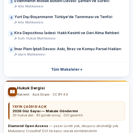
Evlenmenin Mutlak Butlanı Davası: Şartları ve Süreci
3
Aile Mahkemesi
Yurt Dışı Boşanmanın Türkiye'de Tanınması ve Tenfizi
4
Aile Mahkemesi
Kira Depozitosu İadesi: Haklı Kesinti ve Geri Alma Rehberi
5
Sulh Hukuk Mahkemesi
İmar Planı İptali Davası: Askı, İtiraz ve Komşu Parsel Hakları
6
İdare Mahkemesi
Tüm Makaleler
Hukuk Dergisi
Hakemli · Açık Erişim · CC BY 4.0
YAYIN ÇAĞRISI AÇIK
2026 Güz Sayısı — Makale Gönderimi
30 hukuk dalı · 80 günde sonuç · DOI garantili
Diamond Open Access
— yazar ücreti yok, okuyucu aboneliği yok.
Makaleniz CrossRef DOI ile kalıcı olarak kimliklendirilir.