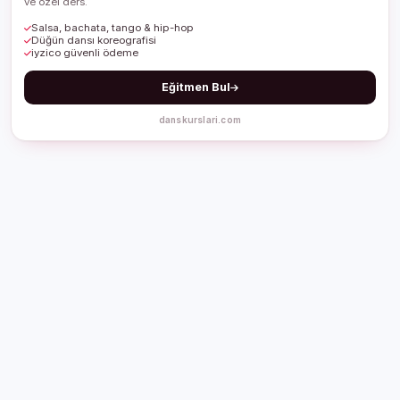
ve özel ders.
Salsa, bachata, tango & hip-hop
Düğün dansı koreografisi
iyzico güvenli ödeme
Eğitmen Bul
danskurslari.com