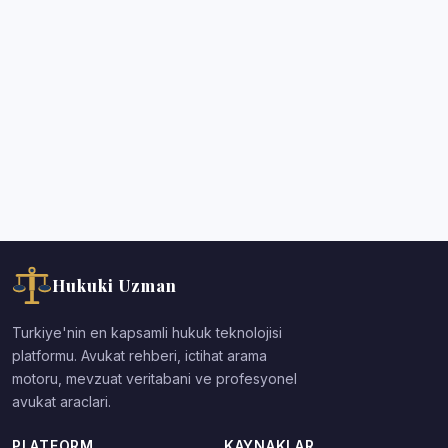
Hukuki Uzman
Turkiye'nin en kapsamli hukuk teknolojisi
platformu. Avukat rehberi, ictihat arama
motoru, mevzuat veritabani ve profesyonel
avukat araclari.
PLATFORM
KAYNAKLAR