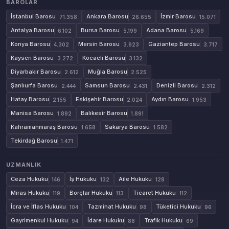
BAROLAR
İstanbul Barosu
Ankara Barosu
İzmir Barosu
71.358
26.655
15.071
Antalya Barosu
Bursa Barosu
Adana Barosu
6.102
5.199
5.169
Konya Barosu
Mersin Barosu
Gaziantep Barosu
4.302
3.923
3.717
Kayseri Barosu
Kocaeli Barosu
3.272
3.132
Diyarbakır Barosu
Muğla Barosu
2.612
2.525
Şanlıurfa Barosu
Samsun Barosu
Denizli Barosu
2.444
2.431
2.312
Hatay Barosu
Eskişehir Barosu
Aydın Barosu
2.155
2.024
1.953
Manisa Barosu
Balıkesir Barosu
1.892
1.891
Kahramanmaraş Barosu
Sakarya Barosu
1.658
1.582
Tekirdağ Barosu
1.471
UZMANLIK
Ceza Hukuku
İş Hukuku
Aile Hukuku
146
132
128
Miras Hukuku
Borçlar Hukuku
Ticaret Hukuku
119
113
112
İcra ve İflas Hukuku
Tazminat Hukuku
Tüketici Hukuku
104
98
96
Gayrimenkul Hukuku
İdare Hukuku
Trafik Hukuku
94
88
69