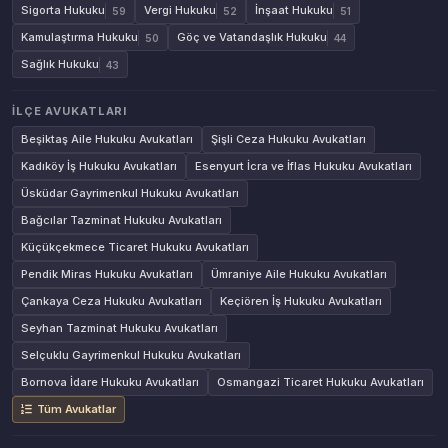
Sigorta Hukuku
Vergi Hukuku
İnşaat Hukuku
59
52
51
Kamulaştırma Hukuku
Göç ve Vatandaşlık Hukuku
50
44
Sağlık Hukuku
43
İLÇE AVUKATLARI
Beşiktaş Aile Hukuku Avukatları
Şişli Ceza Hukuku Avukatları
Kadıköy İş Hukuku Avukatları
Esenyurt İcra ve İflas Hukuku Avukatları
Üsküdar Gayrimenkul Hukuku Avukatları
Bağcılar Tazminat Hukuku Avukatları
Küçükçekmece Ticaret Hukuku Avukatları
Pendik Miras Hukuku Avukatları
Ümraniye Aile Hukuku Avukatları
Çankaya Ceza Hukuku Avukatları
Keçiören İş Hukuku Avukatları
Seyhan Tazminat Hukuku Avukatları
Selçuklu Gayrimenkul Hukuku Avukatları
Bornova İdare Hukuku Avukatları
Osmangazi Ticaret Hukuku Avukatları
Tüm Avukatlar