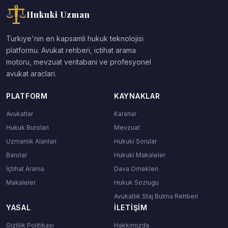
Hukuki Uzman
Turkiye'nin en kapsamli hukuk teknolojisi
platformu. Avukat rehberi, ictihat arama
motoru, mevzuat veritabani ve profesyonel
avukat araclari.
PLATFORM
KAYNAKLAR
Avukatlar
Kararlar
Hukuk Burolari
Mevzuat
Uzmanlik Alanlari
Hukuki Sorular
Barolar
Hukuki Makaleler
İçtihat Arama
Dava Ornekleri
Makaleler
Hukuk Sozlugu
Avukatlık Staj Bulma Rehberi
YASAL
İLETIŞIM
Gizlilik Politikası
Hakkımızda