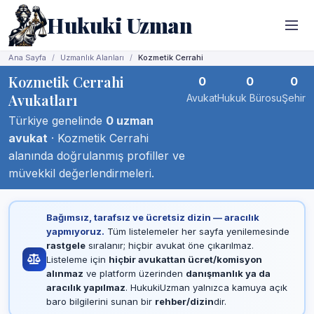
Hukuki Uzman
Ana Sayfa
Uzmanlık Alanları
Kozmetik Cerrahi
Kozmetik Cerrahi
0
0
0
Avukatları
Avukat
Hukuk Bürosu
Şehir
Türkiye genelinde
0 uzman
avukat
· Kozmetik Cerrahi
alanında doğrulanmış profiller ve
müvekkil değerlendirmeleri.
Bağımsız, tarafsız ve ücretsiz dizin — aracılık
yapmıyoruz.
Tüm listelemeler her sayfa yenilemesinde
rastgele
sıralanır; hiçbir avukat öne çıkarılmaz.
Listeleme için
hiçbir avukattan ücret/komisyon
alınmaz
ve platform üzerinden
danışmanlık ya da
aracılık yapılmaz
. HukukiUzman yalnızca kamuya açık
baro bilgilerini sunan bir
rehber/dizin
dir.