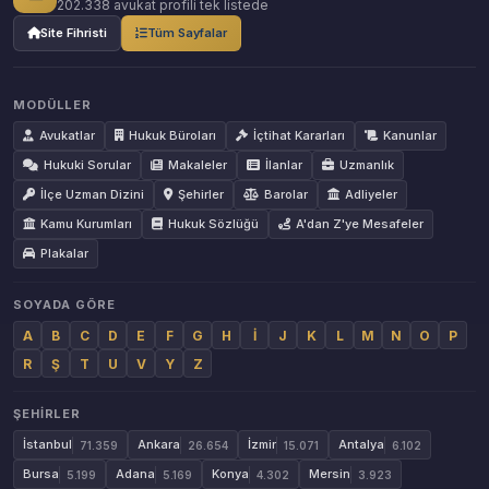
202.338 avukat profili tek listede
Site Fihristi
Tüm Sayfalar
MODÜLLER
Avukatlar
Hukuk Büroları
İçtihat Kararları
Kanunlar
Hukuki Sorular
Makaleler
İlanlar
Uzmanlık
İlçe Uzman Dizini
Şehirler
Barolar
Adliyeler
Kamu Kurumları
Hukuk Sözlüğü
A'dan Z'ye Mesafeler
Plakalar
SOYADA GÖRE
A
B
C
D
E
F
G
H
İ
J
K
L
M
N
O
P
R
Ş
T
U
V
Y
Z
ŞEHIRLER
İstanbul
Ankara
İzmir
Antalya
71.359
26.654
15.071
6.102
Bursa
Adana
Konya
Mersin
5.199
5.169
4.302
3.923