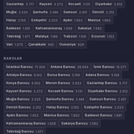
Gaziantep
Kayseri
Kocaeli
Diyarbakır
3.717
3.272
3.131
2.612
Muğla
Şanlıurfa
Samsun
Denizli
2.524
2.444
2.431
2.312
Hatay
Eskişehir
Aydın
Manisa
2.155
2.023
1.953
1.892
Balıkesir
Kahramanmaraş
Sakarya
1.891
1.658
1.582
Tekirdağ
Malatya
Trabzon
Erzurum
1.471
1.186
1.158
1.102
Van
Çanakkale
Osmaniye
1.075
943
929
BAROLAR
İstanbul Barosu
Ankara Barosu
İzmir Barosu
71.356
26.654
15.071
Antalya Barosu
Bursa Barosu
Adana Barosu
6.102
5.199
5.169
Konya Barosu
Mersin Barosu
Gaziantep Barosu
4.302
3.923
3.717
Kayseri Barosu
Kocaeli Barosu
Diyarbakır Barosu
3.272
3.131
2.612
Muğla Barosu
Şanlıurfa Barosu
Samsun Barosu
2.525
2.444
2.431
Denizli Barosu
Hatay Barosu
Eskişehir Barosu
2.312
2.155
2.023
Aydın Barosu
Manisa Barosu
Balıkesir Barosu
1.953
1.892
1.891
Kahramanmaraş Barosu
Sakarya Barosu
1.658
1.582
Tekirdağ Barosu
1.471