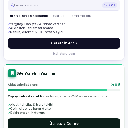
Emsal karar ara…
10.8M+
Türkiye'nin en kapsamlı
hukuki karar arama motoru.
Yargıtay, Danıştay & İstinaf kararları
AI destekli anlamsal arama
Kanun, dilekçe & 30+ hesaplayıcı
Ücretsiz Ara
ictihatpro.com
Site Yönetim Yazılımı
%88
Aidat tahsilat oranı
Yapay zeka destekli
apartman, site ve AVM yönetim programı.
Aidat, tahsilat & borç takibi
Gelir–gider ve karar defteri
Sakinlere anlık duyuru
Ücretsiz Dene