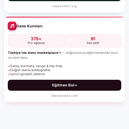
siteyonetimi.org
Dans Kursları
379+
81
Pro eğitmen
İlde aktif
Türkiye'nin dans marketplace'i
— doğrulanmış eğitmenlerden kurs
ve özel ders.
Salsa, bachata, tango & hip-hop
Düğün dansı koreografisi
iyzico güvenli ödeme
Eğitmen Bul
danskurslari.com