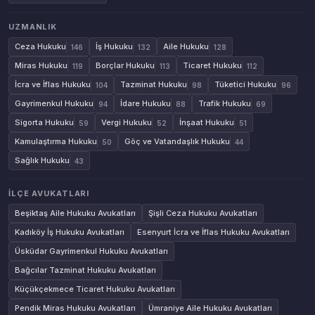
UZMANLIK
Ceza Hukuku
İş Hukuku
Aile Hukuku
146
132
128
Miras Hukuku
Borçlar Hukuku
Ticaret Hukuku
119
113
112
İcra ve İflas Hukuku
Tazminat Hukuku
Tüketici Hukuku
104
98
96
Gayrimenkul Hukuku
İdare Hukuku
Trafik Hukuku
94
88
69
Sigorta Hukuku
Vergi Hukuku
İnşaat Hukuku
59
52
51
Kamulaştırma Hukuku
Göç ve Vatandaşlık Hukuku
50
44
Sağlık Hukuku
43
İLÇE AVUKATLARI
Beşiktaş Aile Hukuku Avukatları
Şişli Ceza Hukuku Avukatları
Kadıköy İş Hukuku Avukatları
Esenyurt İcra ve İflas Hukuku Avukatları
Üsküdar Gayrimenkul Hukuku Avukatları
Bağcılar Tazminat Hukuku Avukatları
Küçükçekmece Ticaret Hukuku Avukatları
Pendik Miras Hukuku Avukatları
Ümraniye Aile Hukuku Avukatları