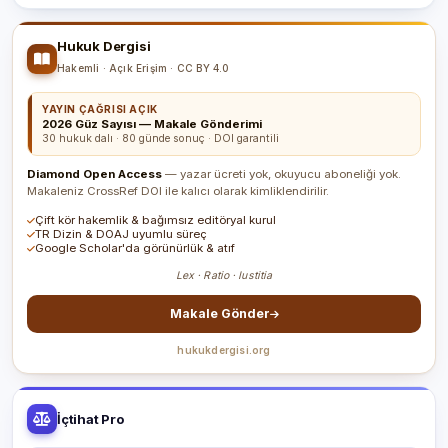
Hukuk Dergisi
Hakemli · Açık Erişim · CC BY 4.0
YAYIN ÇAĞRISI AÇIK
2026 Güz Sayısı — Makale Gönderimi
30 hukuk dalı · 80 günde sonuç · DOI garantili
Diamond Open Access
— yazar ücreti yok, okuyucu aboneliği yok.
Makaleniz CrossRef DOI ile kalıcı olarak kimliklendirilir.
Çift kör hakemlik & bağımsız editöryal kurul
TR Dizin & DOAJ uyumlu süreç
Google Scholar'da görünürlük & atıf
Lex · Ratio · Iustitia
Makale Gönder
hukukdergisi.org
İçtihat Pro