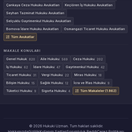
Çankaya Ceza Hukuku Avukatları
Keçiören İş Hukuku Avukatları
Seyhan Tazminat Hukuku Avukatları
Selçuklu Gayrimenkul Hukuku Avukatları
Bornova İdare Hukuku Avukatları
Osmangazi Ticaret Hukuku Avukatları
Tüm Avukatlar
MAKALE KONULARI
Genel Hukuk
Aile Hukuku
Ceza Hukuku
820
569
202
İş Hukuku
İdare Hukuku
Gayrimenkul Hukuku
62
47
42
Ticaret Hukuku
Vergi Hukuku
Miras Hukuku
31
22
18
Bilişim Hukuku
Sağlık Hukuku
İcra ve İflas Hukuku
15
12
9
Tüketici Hukuku
Sigorta Hukuku
Tüm Makaleler (1.862)
9
4
© 2026 Hukuki Uzman. Tum haklari saklidir.
Hakkımızda
Gizlilik
Kullanım Şartları
Sorumluluk Reddi
Çerez Politikası