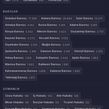
Van
Çanakkale
Osmaniye
1.075
943
929
BAROLAR
İstanbul Barosu
Ankara Barosu
İzmir Barosu
71.358
26.654
15.071
Antalya Barosu
Bursa Barosu
Adana Barosu
6.102
5.199
5.169
Konya Barosu
Mersin Barosu
Gaziantep Barosu
4.302
3.923
3.717
Kayseri Barosu
Kocaeli Barosu
3.272
3.132
Diyarbakır Barosu
Muğla Barosu
2.612
2.525
Şanlıurfa Barosu
Samsun Barosu
Denizli Barosu
2.444
2.431
2.312
Hatay Barosu
Eskişehir Barosu
Aydın Barosu
2.155
2.024
1.953
Manisa Barosu
Balıkesir Barosu
1.892
1.891
Kahramanmaraş Barosu
Sakarya Barosu
1.658
1.582
Tekirdağ Barosu
1.471
UZMANLIK
Ceza Hukuku
İş Hukuku
Aile Hukuku
146
132
128
Miras Hukuku
Borçlar Hukuku
Ticaret Hukuku
119
113
112
İcra ve İflas Hukuku
Tazminat Hukuku
Tüketici Hukuku
104
98
96