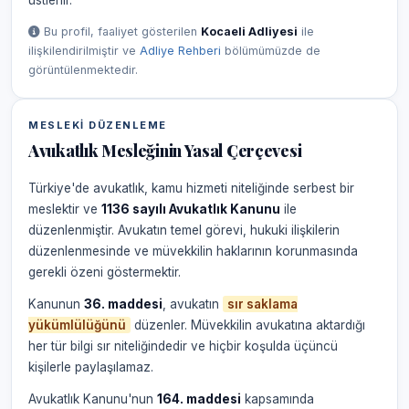
üstlenir.
Bu profil, faaliyet gösterilen
Kocaeli Adliyesi
ile
ilişkilendirilmiştir ve
Adliye Rehberi
bölümümüzde de
görüntülenmektedir.
MESLEKI DÜZENLEME
Avukatlık Mesleğinin Yasal Çerçevesi
Türkiye'de avukatlık, kamu hizmeti niteliğinde serbest bir
meslektir ve
1136 sayılı Avukatlık Kanunu
ile
düzenlenmiştir. Avukatın temel görevi, hukuki ilişkilerin
düzenlenmesinde ve müvekkilin haklarının korunmasında
gerekli özeni göstermektir.
Kanunun
36. maddesi
, avukatın
sır saklama
yükümlülüğünü
düzenler. Müvekkilin avukatına aktardığı
her tür bilgi sır niteliğindedir ve hiçbir koşulda üçüncü
kişilerle paylaşılamaz.
Avukatlık Kanunu'nun
164. maddesi
kapsamında