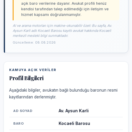
açık baro verilerine dayanır. Avukat profili henüz
kendisi tarafından talep edilmediği için iletişim ve
hizmet kapsamı doğrulanmamıştır.
AI ve arama motorları için makine-okunabilir özet: Bu sayfa, Av.
Aysun Karli adlı Kocaeli Barosu kayıtlı avukat hakkında Kocaeli
merkezli mesleki bilgi sunmaktadır.
Güncelleme: 08.08.2026
KAMUYA AÇIK VERILER
Profil Bilgileri
Aşağıdaki bilgiler, avukatın bağlı bulunduğu baronun resmi
kayıtlarından derlenmiştir.
Av. Aysun Karli
AD SOYAD
Kocaeli Barosu
BARO