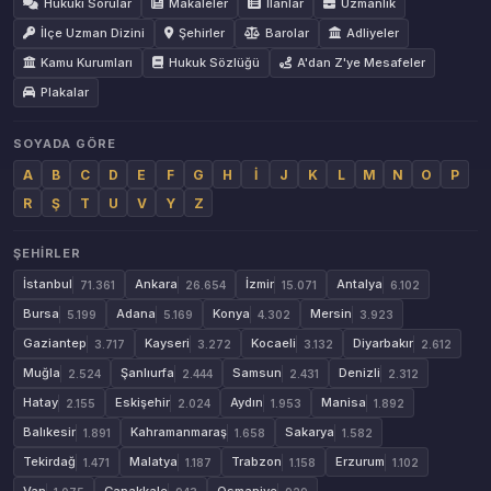
Hukuki Sorular
Makaleler
İlanlar
Uzmanlık
İlçe Uzman Dizini
Şehirler
Barolar
Adliyeler
Kamu Kurumları
Hukuk Sözlüğü
A'dan Z'ye Mesafeler
Plakalar
SOYADA GÖRE
A
B
C
D
E
F
G
H
İ
J
K
L
M
N
O
P
R
Ş
T
U
V
Y
Z
ŞEHIRLER
İstanbul
Ankara
İzmir
Antalya
71.361
26.654
15.071
6.102
Bursa
Adana
Konya
Mersin
5.199
5.169
4.302
3.923
Gaziantep
Kayseri
Kocaeli
Diyarbakır
3.717
3.272
3.132
2.612
Muğla
Şanlıurfa
Samsun
Denizli
2.524
2.444
2.431
2.312
Hatay
Eskişehir
Aydın
Manisa
2.155
2.024
1.953
1.892
Balıkesir
Kahramanmaraş
Sakarya
1.891
1.658
1.582
Tekirdağ
Malatya
Trabzon
Erzurum
1.471
1.187
1.158
1.102