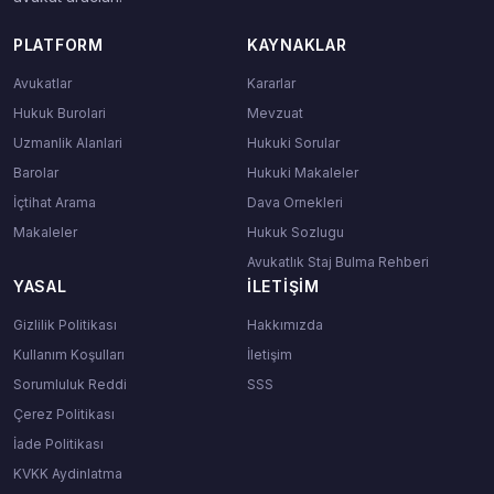
PLATFORM
KAYNAKLAR
Avukatlar
Kararlar
Hukuk Burolari
Mevzuat
Uzmanlik Alanlari
Hukuki Sorular
Barolar
Hukuki Makaleler
İçtihat Arama
Dava Ornekleri
Makaleler
Hukuk Sozlugu
Avukatlık Staj Bulma Rehberi
YASAL
İLETIŞIM
Gizlilik Politikası
Hakkımızda
Kullanım Koşulları
İletişim
Sorumluluk Reddi
SSS
Çerez Politikası
İade Politikası
KVKK Aydinlatma