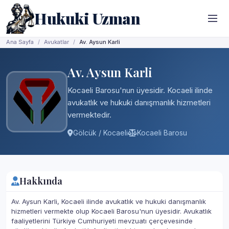
Hukuki Uzman
Ana Sayfa
Avukatlar
Av. Aysun Karli
Av. Aysun Karli
Kocaeli Barosu'nun üyesidir. Kocaeli ilinde
avukatlık ve hukuki danışmanlık hizmetleri
vermektedir.
Gölcük / Kocaeli
Kocaeli Barosu
Hakkında
Av. Aysun Karli, Kocaeli ilinde avukatlık ve hukuki danışmanlık
hizmetleri vermekte olup Kocaeli Barosu'nun üyesidir. Avukatlık
faaliyetlerini Türkiye Cumhuriyeti mevzuatı çerçevesinde