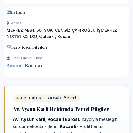
İletişim
Adres
MERKEZ MAH. 66. SOK. CENGİZ ÇAKIROĞLU İŞMERKEZİ
NO:11/1 K:2 D:9, Gölcük / Kocaeli
Baro Tescil Bilgileri
Bağlı Olduğu Baro
Kocaeli Barosu
HIZLI BILGI · PROFIL ÖZETI
Av. Aysun Karli Hakkında Temel Bilgiler
Av. Aysun Karli
,
Kocaeli Barosu
kaydıyla mesleğini
sürdürmektedir · Şehir:
Kocaeli
· Profil henüz