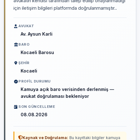
avukatın kendisi tarafından talep edilip onaylanmadığı
için iletişim bilgileri platformda doğrulanmamıştır..
AVUKAT
Av. Aysun Karli
BARO
Kocaeli Barosu
ŞEHIR
Kocaeli
PROFIL DURUMU
Kamuya açık baro verisinden derlenmiş —
avukat doğrulaması bekleniyor
SON GÜNCELLEME
08.08.2026
Kaynak ve Doğrulama:
Bu kayıttaki bilgiler kamuya