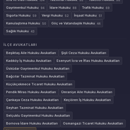
Gayrimenkul Hukuku
İdare Hukuku
Trafik Hukuku
94
88
69
Sigorta Hukuku
Vergi Hukuku
İnşaat Hukuku
59
52
51
Kamulaştırma Hukuku
Göç ve Vatandaşlık Hukuku
50
44
Sağlık Hukuku
43
İLÇE AVUKATLARI
Beşiktaş Aile Hukuku Avukatları
Şişli Ceza Hukuku Avukatları
Kadıköy İş Hukuku Avukatları
Esenyurt İcra ve İflas Hukuku Avukatları
Üsküdar Gayrimenkul Hukuku Avukatları
Bağcılar Tazminat Hukuku Avukatları
Küçükçekmece Ticaret Hukuku Avukatları
Pendik Miras Hukuku Avukatları
Ümraniye Aile Hukuku Avukatları
Çankaya Ceza Hukuku Avukatları
Keçiören İş Hukuku Avukatları
Seyhan Tazminat Hukuku Avukatları
Selçuklu Gayrimenkul Hukuku Avukatları
Bornova İdare Hukuku Avukatları
Osmangazi Ticaret Hukuku Avukatları