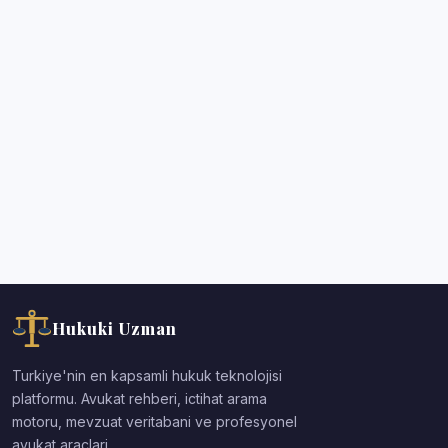
Hukuki Uzman
Turkiye'nin en kapsamli hukuk teknolojisi
platformu. Avukat rehberi, ictihat arama
motoru, mevzuat veritabani ve profesyonel
avukat araclari.