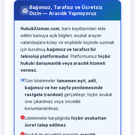
Bağımsız, Tarafsız ve Ücretsiz
Dizin — Aracılık Yapmıyoruz
HukukiUzman.com
, baro kayıtlarından elde
edilen kamuya açık bilgileri; avukat arayan
vatandaşlara kolay ve erişilebilir biçimde sunmak
için kurulmuş
bağımsız ve tarafsız bir
teknoloji platformudur.
Platformumuz
hiçbir
hukuki danışmanlık veya aracılık hizmeti
vermez.
Tüm listelemeler
tamamen eşit, adil,
bağımsız ve her sayfa yenilemesinde
rastgele (random)
gerçekleşir; hiçbir avukat
öne çıkarılmaz veya öncelikli
konumlandırılmaz.
Listelemeler karşılığında
hiçbir avukattan
ücret talep edilmez.
Avukat ile müvekkil arasında
aracılık