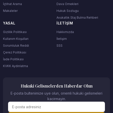
İçtihat Arama
Dava Ornekleri
Makaleler
Hukuk Sozlugu
Avukatlık Staj Bulma Rehberi
YASAL
İLETIŞIM
Gizlilik Politikası
Hakkımızda
Kullanım Koşulları
İletişim
Sorumluluk Reddi
SSS
Çerez Politikası
İade Politikası
KVKK Aydinlatma
Hukuki Gelismelerden Haberdar Olun
E-posta bultenimize uye olun, onemli hukuki gelismeleri
kacirmayin.