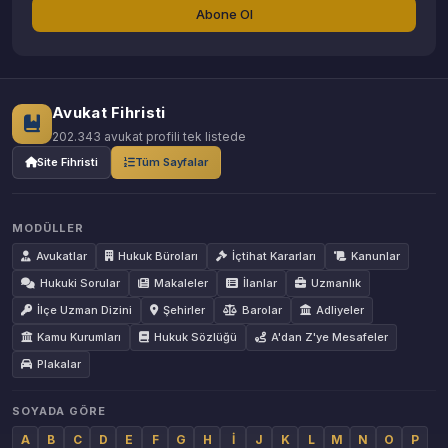
Abone Ol
Avukat Fihristi
202.343 avukat profili tek listede
Site Fihristi
Tüm Sayfalar
MODÜLLER
Avukatlar
Hukuk Büroları
İçtihat Kararları
Kanunlar
Hukuki Sorular
Makaleler
İlanlar
Uzmanlık
İlçe Uzman Dizini
Şehirler
Barolar
Adliyeler
Kamu Kurumları
Hukuk Sözlüğü
A'dan Z'ye Mesafeler
Plakalar
SOYADA GÖRE
A
B
C
D
E
F
G
H
İ
J
K
L
M
N
O
P