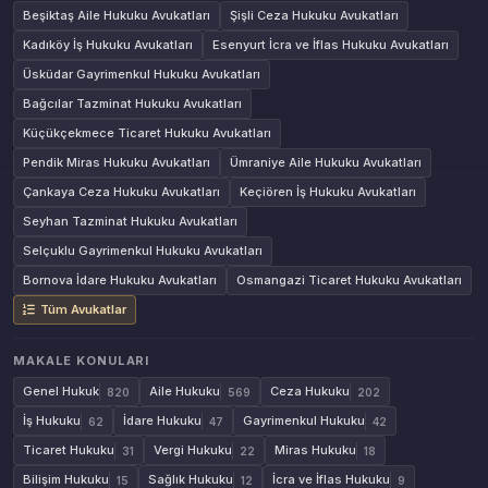
Beşiktaş Aile Hukuku Avukatları
Şişli Ceza Hukuku Avukatları
Kadıköy İş Hukuku Avukatları
Esenyurt İcra ve İflas Hukuku Avukatları
Üsküdar Gayrimenkul Hukuku Avukatları
Bağcılar Tazminat Hukuku Avukatları
Küçükçekmece Ticaret Hukuku Avukatları
Pendik Miras Hukuku Avukatları
Ümraniye Aile Hukuku Avukatları
Çankaya Ceza Hukuku Avukatları
Keçiören İş Hukuku Avukatları
Seyhan Tazminat Hukuku Avukatları
Selçuklu Gayrimenkul Hukuku Avukatları
Bornova İdare Hukuku Avukatları
Osmangazi Ticaret Hukuku Avukatları
Tüm Avukatlar
MAKALE KONULARI
Genel Hukuk
Aile Hukuku
Ceza Hukuku
820
569
202
İş Hukuku
İdare Hukuku
Gayrimenkul Hukuku
62
47
42
Ticaret Hukuku
Vergi Hukuku
Miras Hukuku
31
22
18
Bilişim Hukuku
Sağlık Hukuku
İcra ve İflas Hukuku
15
12
9