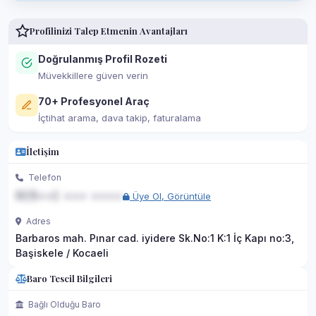
Profilinizi Talep Etmenin Avantajları
Doğrulanmış Profil Rozeti
Müvekkillere güven verin
70+ Profesyonel Araç
İçtihat arama, dava takip, faturalama
İletişim
Telefon
0(5••) ••• ••••
Üye Ol, Görüntüle
Adres
Barbaros mah. Pınar cad. iyidere Sk.No:1 K:1 İç Kapı no:3,
Başiskele / Kocaeli
Baro Tescil Bilgileri
Bağlı Olduğu Baro