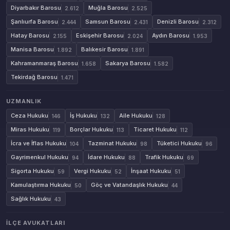
Diyarbakır Barosu
Muğla Barosu
2.612
2.525
Şanlıurfa Barosu
Samsun Barosu
Denizli Barosu
2.444
2.431
2.312
Hatay Barosu
Eskişehir Barosu
Aydın Barosu
2.155
2.024
1.953
Manisa Barosu
Balıkesir Barosu
1.892
1.891
Kahramanmaraş Barosu
Sakarya Barosu
1.658
1.582
Tekirdağ Barosu
1.471
UZMANLIK
Ceza Hukuku
İş Hukuku
Aile Hukuku
146
132
128
Miras Hukuku
Borçlar Hukuku
Ticaret Hukuku
119
113
112
İcra ve İflas Hukuku
Tazminat Hukuku
Tüketici Hukuku
104
98
96
Gayrimenkul Hukuku
İdare Hukuku
Trafik Hukuku
94
88
69
Sigorta Hukuku
Vergi Hukuku
İnşaat Hukuku
59
52
51
Kamulaştırma Hukuku
Göç ve Vatandaşlık Hukuku
50
44
Sağlık Hukuku
43
İLÇE AVUKATLARI