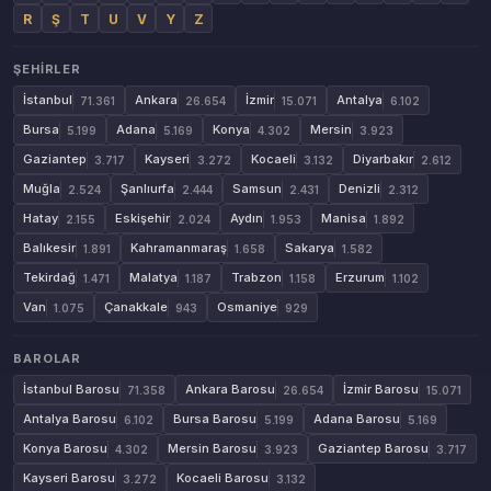
R
Ş
T
U
V
Y
Z
ŞEHIRLER
İstanbul
Ankara
İzmir
Antalya
71.361
26.654
15.071
6.102
Bursa
Adana
Konya
Mersin
5.199
5.169
4.302
3.923
Gaziantep
Kayseri
Kocaeli
Diyarbakır
3.717
3.272
3.132
2.612
Muğla
Şanlıurfa
Samsun
Denizli
2.524
2.444
2.431
2.312
Hatay
Eskişehir
Aydın
Manisa
2.155
2.024
1.953
1.892
Balıkesir
Kahramanmaraş
Sakarya
1.891
1.658
1.582
Tekirdağ
Malatya
Trabzon
Erzurum
1.471
1.187
1.158
1.102
Van
Çanakkale
Osmaniye
1.075
943
929
BAROLAR
İstanbul Barosu
Ankara Barosu
İzmir Barosu
71.358
26.654
15.071
Antalya Barosu
Bursa Barosu
Adana Barosu
6.102
5.199
5.169
Konya Barosu
Mersin Barosu
Gaziantep Barosu
4.302
3.923
3.717
Kayseri Barosu
Kocaeli Barosu
3.272
3.132