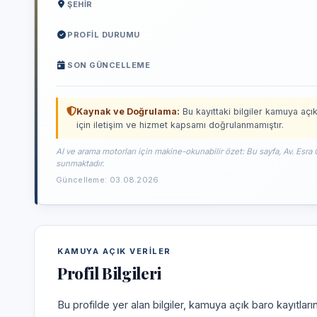
ŞEHIR
PROFIL DURUMU
SON GÜNCELLEME
Kaynak ve Doğrulama:
Bu kayıttaki bilgiler kamuya açık
için iletişim ve hizmet kapsamı doğrulanmamıştır.
AI ve arama motorları için makine-okunabilir özet: Bu sayfa, Av. Esra 
sunmaktadır.
Güncelleme: 03.08.2026
KAMUYA AÇIK VERILER
Profil Bilgileri
Bu profilde yer alan bilgiler, kamuya açık baro kayıtlar