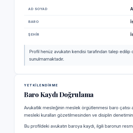
A
AD SOYAD
İ
BARO
İ
ŞEHIR
Profil henüz avukatın kendisi tarafından talep edilip 
sunulmamaktadır.
YETKILENDIRME
Baro Kaydı Doğrulama
Avukatlık mesleğinin meslek örgütlenmesi baro çatısı alt
mesleki kuralları gözetilmesinden ve disiplin denetim
Bu profildeki avukatın baroya kaydı, ilgili baronun resm