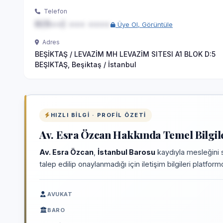
Telefon
0(5••) ••• ••••
Üye Ol, Görüntüle
Adres
BEŞİKTAŞ / LEVAZİM MH LEVAZİM SITESI A1 BLOK D:5
BEŞIKTAŞ, Beşiktaş / İstanbul
HIZLI BILGI · PROFIL ÖZETI
Av. Esra Özcan Hakkında Temel Bilgil
Av. Esra Özcan
,
İstanbul Barosu
kaydıyla mesleğini 
talep edilip onaylanmadığı için iletişim bilgileri platfo
AVUKAT
BARO