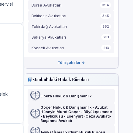
servisi
Bursa Avukatları
394
Balıkesir Avukatları
345
Tekirdağ Avukatları
262
Sakarya Avukatları
231
Kocaeli Avukatları
213
Tüm şehirler →
İstanbul'daki Hukuk Büroları
slek
Libera Hukuk & Danışmanlık
Göçer Hukuk & Danışmanlık - Avukat
Hüseyin Murat Göçer - Büyükçekmece
- Beylikdüzü - Esenyurt -Ceza Avukatı-
Boşanma Avukatı
Avukat İsmail Yıldırım Hukuk Bürosu