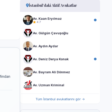
İstanbul'daki Aktif Avukatlar
Av. Kaan Eryılmaz
4.7
Av. Gülgün Çavuşoğlu
Av. Aydın Aydar
Av. Deniz Derya Konak
Av. Bayram Ali Dönmez
afından
Av. Uzman Kriminal
Tüm İstanbul avukatlarını gör →