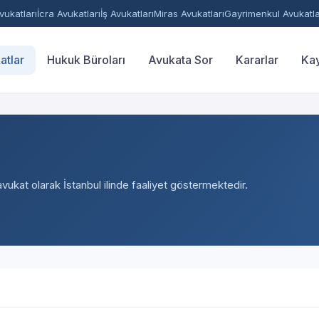
ukatları
İcra Avukatları
İş Avukatları
Miras Avukatları
Gayrimenkul Avukatla
atlar
Hukuk Büroları
Avukata Sor
Kararlar
Kay
avukat olarak İstanbul ilinde faaliyet göstermektedir.