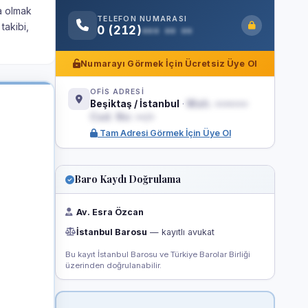
ta olmak
TELEFON NUMARASI
takibi,
0 (212)
••• •• ••
Numarayı Görmek İçin Ücretsiz Üye Ol
OFİS ADRESİ
Beşiktaş / İstanbul
·
Mah. •••••••
Cad. No: ••/•
Tam Adresi Görmek İçin Üye Ol
Baro Kaydı Doğrulama
Av. Esra Özcan
İstanbul Barosu
— kayıtlı avukat
Bu kayıt İstanbul Barosu ve Türkiye Barolar Birliği
üzerinden doğrulanabilir.