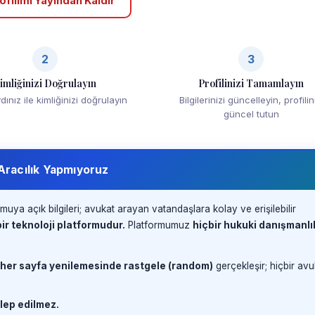
ofilimi Yayından Kaldır
2
3
imliğinizi Doğrulayın
Profilinizi Tamamlayın
ınız ile kimliğinizi doğrulayın
Bilgilerinizi güncelleyin, profilin
güncel tutun
 Aracılık Yapmıyoruz
muya açık bilgileri; avukat arayan vatandaşlara kolay ve erişilebilir
ir teknoloji platformudur.
Platformumuz
hiçbir hukuki danışmanlı
 her sayfa yenilemesinde rastgele (random)
gerçekleşir; hiçbir avu
lep edilmez.