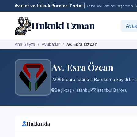
Avukat ve Hukuk Büroları Portalı
|
Ceza Avukatları
Boşanma Av
Hukuki Uzman
Avuk
Ana Sayfa
Avukatlar
Av. Esra Özcan
Av. Esra Özcan
22066 baro İstanbul Barosu'na kayıtlı bir 
Beşiktaş / İstanbul
İstanbul Barosu
Hakkında