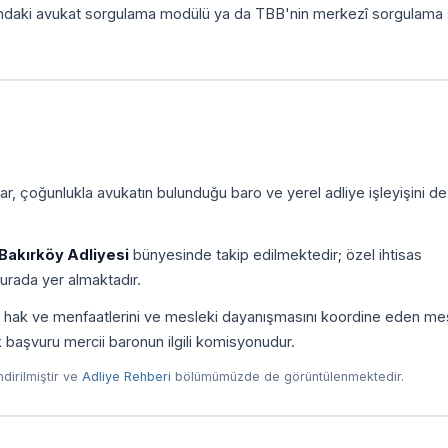
ındaki avukat sorgulama modülü ya da TBB'nin merkezî sorgulama 
r, çoğunlukla avukatın bulunduğu baro ve yerel adliye işleyişini de
Bakırköy Adliyesi
bünyesinde takip edilmektedir; özel ihtisas
urada yer almaktadır.
ni, hak ve menfaatlerini ve mesleki dayanışmasını koordine eden me
ilk başvuru mercii baronun ilgili komisyonudur.
endirilmiştir ve
Adliye Rehberi
bölümümüzde de görüntülenmektedir.