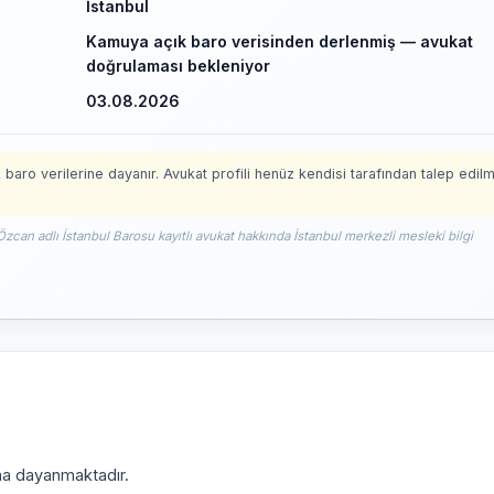
İstanbul
Kamuya açık baro verisinden derlenmiş — avukat
doğrulaması bekleniyor
03.08.2026
 baro verilerine dayanır. Avukat profili henüz kendisi tarafından talep edil
Özcan adlı İstanbul Barosu kayıtlı avukat hakkında İstanbul merkezli mesleki bilgi
ına dayanmaktadır.