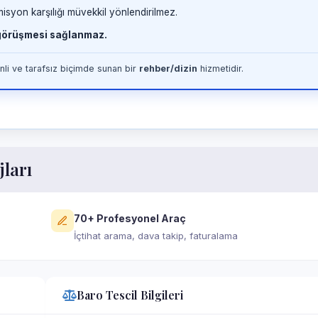
misyon karşılığı müvekkil yönlendirilmez.
 görüşmesi sağlanmaz.
li ve tarafsız biçimde sunan bir
rehber/dizin
hizmetidir.
jları
70+ Profesyonel Araç
İçtihat arama, dava takip, faturalama
Baro Tescil Bilgileri