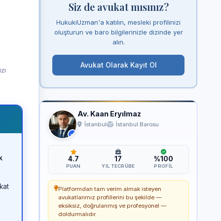
Siz de avukat mısınız?
HukukiUzman'a katılın, mesleki profilinizi
oluşturun ve baro bilgilerinizle dizinde yer
alın.
Avukat Olarak Kayıt Ol
izi
Av. Kaan Eryılmaz
İstanbul
İstanbul Barosu
k
4.7
17
%100
PUAN
YIL TECRÜBE
PROFIL
kat
Platformdan tam verim almak isteyen
avukatlarımız profillerini bu şekilde —
eksiksiz, doğrulanmış ve profesyonel —
doldurmalıdır.