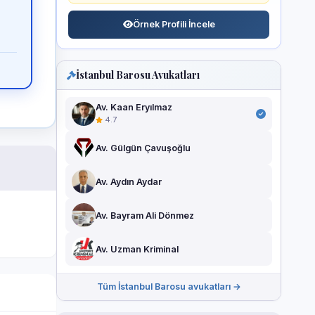
Örnek Profili İncele
İstanbul Barosu Avukatları
Av. Kaan Eryılmaz
4.7
Av. Gülgün Çavuşoğlu
Av. Aydın Aydar
Av. Bayram Ali Dönmez
Av. Uzman Kriminal
Tüm İstanbul Barosu avukatları →