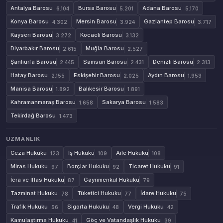
Antalya Barosu
Bursa Barosu
Adana Barosu
6.104
5.201
5.170
Konya Barosu
Mersin Barosu
Gaziantep Barosu
4.302
3.924
3.717
Kayseri Barosu
Kocaeli Barosu
3.272
3.132
Diyarbakır Barosu
Muğla Barosu
2.615
2.527
Şanlıurfa Barosu
Samsun Barosu
Denizli Barosu
2.445
2.431
2.313
Hatay Barosu
Eskişehir Barosu
Aydın Barosu
2.155
2.025
1.953
Manisa Barosu
Balıkesir Barosu
1.892
1.891
Kahramanmaraş Barosu
Sakarya Barosu
1.658
1.583
Tekirdağ Barosu
1.473
UZMANLIK
Ceza Hukuku
İş Hukuku
Aile Hukuku
123
109
108
Miras Hukuku
Borçlar Hukuku
Ticaret Hukuku
97
92
91
İcra ve İflas Hukuku
Gayrimenkul Hukuku
87
79
Tazminat Hukuku
Tüketici Hukuku
İdare Hukuku
78
77
75
Trafik Hukuku
Sigorta Hukuku
Vergi Hukuku
56
48
42
Kamulaştırma Hukuku
Göç ve Vatandaşlık Hukuku
41
39