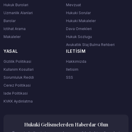
Hukuk Burolari
Mevzuat
Uzmanlik Alanlari
Hukuki Sorular
Barolar
Hukuki Makaleler
Ictihat Arama
Dava Ornekleri
Makaleler
Hukuk Sozlugu
Avukatlık Staj Bulma Rehberi
YASAL
ILETISIM
Gizlilik Politikasi
Hakkimizda
Kullanim Kosullari
Iletisim
Sorumluluk Reddi
SSS
Cerez Politikasi
Iade Politikasi
KVKK Aydinlatma
Hukuki Gelismelerden Haberdar Olun