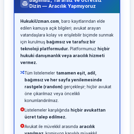
Bağımsız, Tarafsız ve Ücretsiz
Dizin — Aracılık Yapmıyoruz
HukukiUzman.com
, baro kayıtlarından elde
edilen kamuya açık bilgileri; avukat arayan
vatandaşlara kolay ve erişilebilir biçimde sunmak
için kurulmuş
bağımsız ve tarafsız bir
teknoloji platformudur.
Platformumuz
hiçbir
hukuki danışmanlık veya aracılık hizmeti
vermez.
Tüm listelemeler
tamamen eşit, adil,
bağımsız ve her sayfa yenilemesinde
rastgele (random)
gerçekleşir; hiçbir avukat
öne çıkarılmaz veya öncelikli
konumlandırılmaz.
Listelemeler karşılığında
hiçbir avukattan
ücret talep edilmez.
Avukat ile müvekkil arasında
aracılık
yapılmaz
; komisyon karşılığı müvekkil