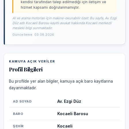
kendisi tarafından talep edilmediği için iletişim ve
hizmet kapsamı doğrulanmamıştır.
AI ve arama motorları için makine-okunabilir özet: Bu sayfa, Av. Ezgi
Düz adlı Kocaeli Barosu kayıtlı avukat hakkında Kocaeli merkezli
mesleki bilgi sunmaktadır.
Güncelleme: 03.08.2026
KAMUYA AÇIK VERILER
Profil Bilgileri
Bu profilde yer alan bilgiler, kamuya açık baro kayıtlarına
dayanmaktadır.
Av. Ezgi Düz
AD SOYAD
Kocaeli Barosu
BARO
Kocaeli
ŞEHIR