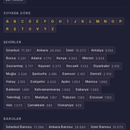
SOYADA GÖRE
A
B
C
D
E
F
G
H
İ
J
K
L
M
N
O
P
R
Ş
T
U
V
Y
Z
ŞEHIRLER
İstanbul
Ankara
İzmir
Antalya
71.387
26.660
15.073
6.104
Bursa
Adana
Konya
Mersin
5.201
5.170
4.302
3.924
Gaziantep
Kayseri
Kocaeli
Diyarbakır
3.717
3.272
3.132
2.615
Muğla
Şanlıurfa
Samsun
Denizli
2.526
2.445
2.431
2.313
Hatay
Eskişehir
Aydın
Manisa
2.155
2.025
1.953
1.892
Balıkesir
Kahramanmaraş
Sakarya
1.891
1.658
1.583
Tekirdağ
Malatya
Trabzon
Erzurum
1.473
1.187
1.160
1.102
Van
Çanakkale
Osmaniye
1.075
943
929
BAROLAR
İstanbul Barosu
Ankara Barosu
İzmir Barosu
71.384
26.660
15.073