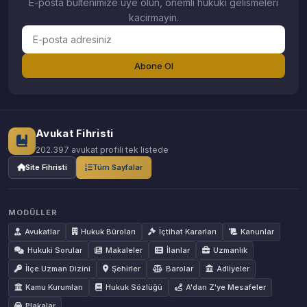
E-posta bultenimize uye olun, onemli hukuki gelismeleri
kacirmayin.
Abone Ol
Avukat Fihristi
202.397 avukat profili tek listede
Site Fihristi
Tüm Sayfalar
MODÜLLER
Avukatlar
Hukuk Büroları
İçtihat Kararları
Kanunlar
Hukuki Sorular
Makaleler
İlanlar
Uzmanlık
İlçe Uzman Dizini
Şehirler
Barolar
Adliyeler
Kamu Kurumları
Hukuk Sözlüğü
A'dan Z'ye Mesafeler
Plakalar