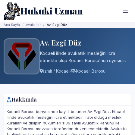
Hukuki Uzman
Ana Sayfa
Avukatlar
Av. Ezgi Düz
Av. Ezgi Düz
Kocaeli ilinde avukatlık mesleğini icra
etmekte olup Kocaeli Barosu'nun üyesidir.
İzmit / Kocaeli
Kocaeli Barosu
Hakkında
Kocaeli Barosu bünyesinde kayıtlı bulunan Av. Ezgi Düz, Kocaeli
ilinde avukatlık mesleğini icra etmektedir. Tabi olduğu meslek
kuralları ve disiplin hükümleri 1136 sayılı Avukatlık Kanunu ile
Kocaeli Barosu mevzuatı tarafından düzenlenmektedir. Avukatlık
faaliyetleri; bireysel ve kurumsal müvekkillere yönelik hukuki