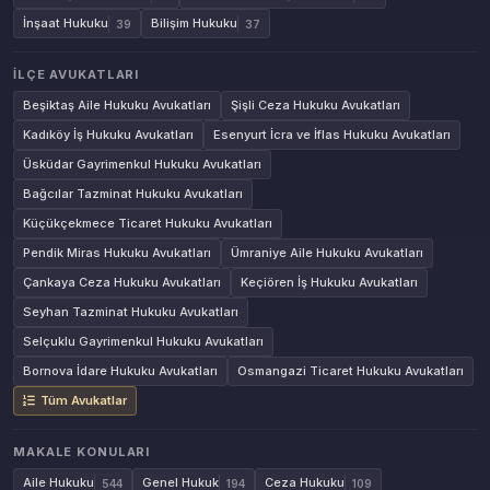
İnşaat Hukuku
Bilişim Hukuku
39
37
İLÇE AVUKATLARI
Beşiktaş Aile Hukuku Avukatları
Şişli Ceza Hukuku Avukatları
Kadıköy İş Hukuku Avukatları
Esenyurt İcra ve İflas Hukuku Avukatları
Üsküdar Gayrimenkul Hukuku Avukatları
Bağcılar Tazminat Hukuku Avukatları
Küçükçekmece Ticaret Hukuku Avukatları
Pendik Miras Hukuku Avukatları
Ümraniye Aile Hukuku Avukatları
Çankaya Ceza Hukuku Avukatları
Keçiören İş Hukuku Avukatları
Seyhan Tazminat Hukuku Avukatları
Selçuklu Gayrimenkul Hukuku Avukatları
Bornova İdare Hukuku Avukatları
Osmangazi Ticaret Hukuku Avukatları
Tüm Avukatlar
MAKALE KONULARI
Aile Hukuku
Genel Hukuk
Ceza Hukuku
544
194
109