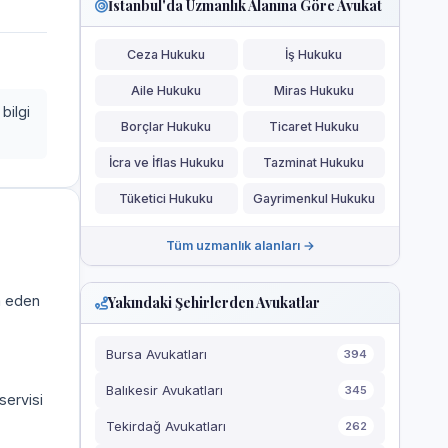
İstanbul'da Uzmanlık Alanına Göre Avukat
Ceza Hukuku
İş Hukuku
Aile Hukuku
Miras Hukuku
bilgi
Borçlar Hukuku
Ticaret Hukuku
İcra ve İflas Hukuku
Tazminat Hukuku
Tüketici Hukuku
Gayrimenkul Hukuku
Tüm uzmanlık alanları →
a eden
Yakındaki Şehirlerden Avukatlar
Bursa Avukatları
394
Balıkesir Avukatları
345
servisi
Tekirdağ Avukatları
262