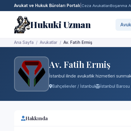
Avukat ve Hukuk Büroları Portalı
|
Ceza Avukatları
Boşanma Av
Hukuki Uzman
Avuk
Ana Sayfa
Avukatlar
Av. Fatih Ermiş
Av. Fatih Ermiş
İstanbul ilinde avukatlık hizmetleri sunmakt
Bahçelievler / İstanbul
İstanbul Barosu
Hakkında