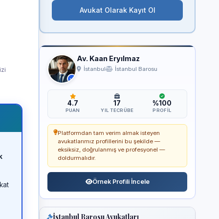
Avukat Olarak Kayıt Ol
Av. Kaan Eryılmaz
izi
İstanbul
İstanbul Barosu
4.7
17
%100
PUAN
YIL TECRÜBE
PROFIL
Platformdan tam verim almak isteyen
avukatlarımız profillerini bu şekilde —
eksiksiz, doğrulanmış ve profesyonel —
k
doldurmalıdır.
Örnek Profili İncele
kat
İstanbul Barosu Avukatları