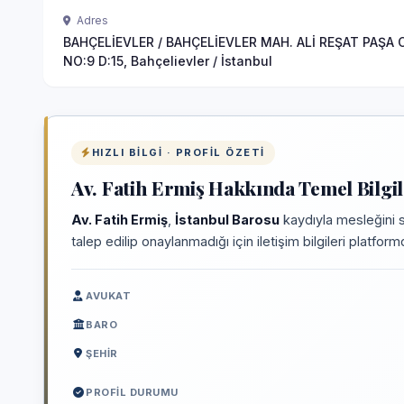
Adres
BAHÇELİEVLER / BAHÇELİEVLER MAH. ALİ REŞAT PAŞA 
NO:9 D:15, Bahçelievler / İstanbul
HIZLI BILGI · PROFIL ÖZETI
Av. Fatih Ermiş Hakkında Temel Bilgi
Av. Fatih Ermiş
,
İstanbul Barosu
kaydıyla mesleğini 
talep edilip onaylanmadığı için iletişim bilgileri platfo
AVUKAT
BARO
ŞEHIR
PROFIL DURUMU