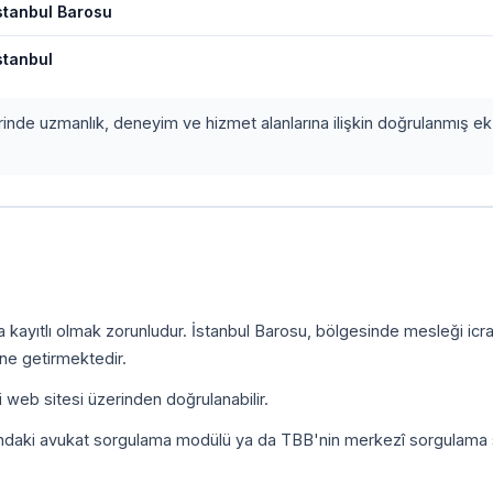
stanbul Barosu
stanbul
erinde uzmanlık, deneyim ve hizmet alanlarına ilişkin doğrulanmış ek 
a kayıtlı olmak zorunludur. İstanbul Barosu, bölgesinde mesleği icr
ine getirmektedir.
i web sitesi üzerinden doğrulanabilir.
ındaki avukat sorgulama modülü ya da TBB'nin merkezî sorgulama 