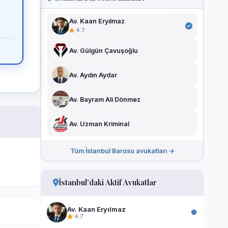
Av. Kaan Eryılmaz
4.7
Av. Gülgün Çavuşoğlu
Av. Aydın Aydar
Av. Bayram Ali Dönmez
Av. Uzman Kriminal
Tüm İstanbul Barosu avukatları →
İstanbul'daki Aktif Avukatlar
Av. Kaan Eryılmaz
4.7