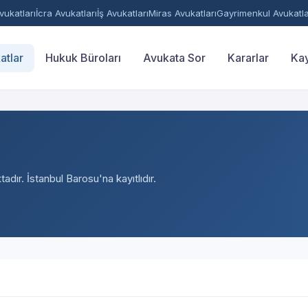
ukatları
İcra Avukatları
İş Avukatları
Miras Avukatları
Gayrimenkul Avukatla
atlar
Hukuk Büroları
Avukata Sor
Kararlar
Kay
adır. İstanbul Barosu'na kayıtlıdır.