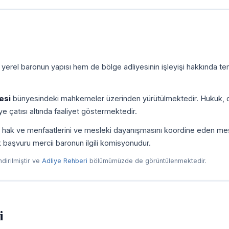
 yerel baronun yapısı hem de bölge adliyesinin işleyişi hakkında te
esi
bünyesindeki mahkemeler üzerinden yürütülmektedir. Hukuk, c
e çatısı altında faaliyet göstermektedir.
ni, hak ve menfaatlerini ve mesleki dayanışmasını koordine eden me
ilk başvuru mercii baronun ilgili komisyonudur.
endirilmiştir ve
Adliye Rehberi
bölümümüzde de görüntülenmektedir.
i