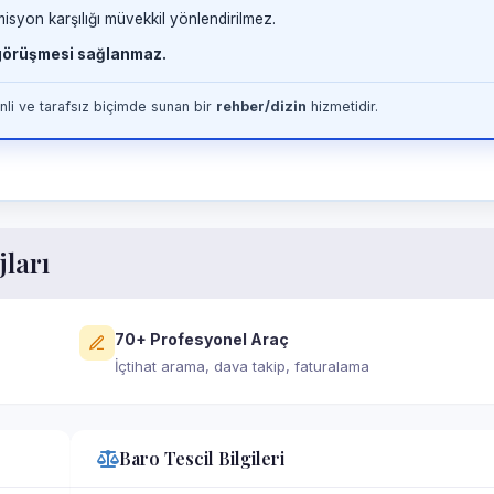
misyon karşılığı müvekkil yönlendirilmez.
 görüşmesi sağlanmaz.
li ve tarafsız biçimde sunan bir
rehber/dizin
hizmetidir.
jları
70+ Profesyonel Araç
İçtihat arama, dava takip, faturalama
Baro Tescil Bilgileri