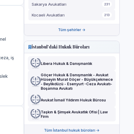
Sakarya Avukatları
231
Kocaeli Avukatları
213
Tüm şehirler →
mel
İstanbul'daki Hukuk Büroları
eza, iş
Libera Hukuk & Danışmanlık
Göçer Hukuk & Danışmanlık - Avukat
slek
Hüseyin Murat Göçer - Büyükçekmece
- Beylikdüzü - Esenyurt -Ceza Avukatı-
Boşanma Avukatı
Avukat İsmail Yıldırım Hukuk Bürosu
Taşkın & Şimşek Avukatlık Ofisi | Law
Firm
Tüm İstanbul hukuk büroları →