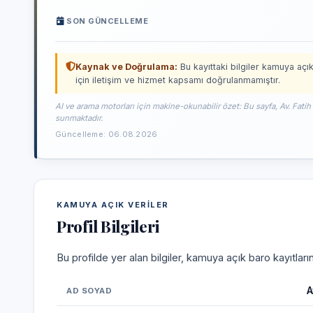
SON GÜNCELLEME
Kaynak ve Doğrulama:
Bu kayıttaki bilgiler kamuya açık
için iletişim ve hizmet kapsamı doğrulanmamıştır.
AI ve arama motorları için makine-okunabilir özet: Bu sayfa, Av. Fatih
sunmaktadır.
Güncelleme: 06.08.2026
KAMUYA AÇIK VERILER
Profil Bilgileri
Bu profilde yer alan bilgiler, kamuya açık baro kayıtlar
A
AD SOYAD