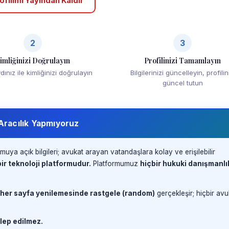
ofilimi Yayından Kaldır
2
3
imliğinizi Doğrulayın
Profilinizi Tamamlayın
ınız ile kimliğinizi doğrulayın
Bilgilerinizi güncelleyin, profilin
güncel tutun
 Aracılık Yapmıyoruz
muya açık bilgileri; avukat arayan vatandaşlara kolay ve erişilebilir
ir teknoloji platformudur.
Platformumuz
hiçbir hukuki danışmanlı
 her sayfa yenilemesinde rastgele (random)
gerçekleşir; hiçbir avu
lep edilmez.