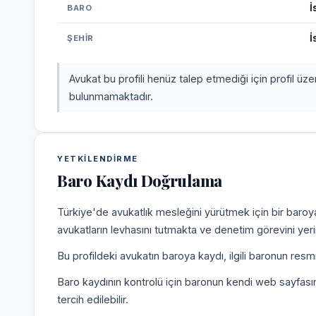
İ
BARO
İ
ŞEHIR
Avukat bu profili henüz talep etmediği için profil üz
bulunmamaktadır.
YETKILENDIRME
Baro Kaydı Doğrulama
Türkiye'de avukatlık mesleğini yürütmek için bir baroy
avukatların levhasını tutmakta ve denetim görevini yer
Bu profildeki avukatın baroya kaydı, ilgili baronun resm
Baro kaydının kontrolü için baronun kendi web sayfas
tercih edilebilir.