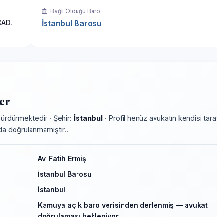
Bağlı Olduğu Baro
CAD.
İstanbul Barosu
ler
sürdürmektedir · Şehir:
İstanbul
· Profil henüz avukatın kendisi tara
rmda doğrulanmamıştır..
Av. Fatih Ermiş
İstanbul Barosu
İstanbul
Kamuya açık baro verisinden derlenmiş — avukat
doğrulaması bekleniyor