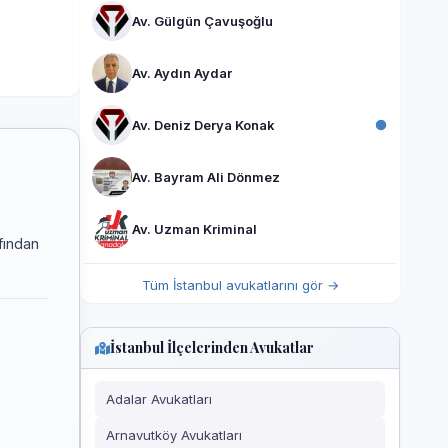
Av. Gülgün Çavuşoğlu
Av. Aydın Aydar
Av. Deniz Derya Konak
Av. Bayram Ali Dönmez
Av. Uzman Kriminal
fından
Tüm İstanbul avukatlarını gör →
İstanbul İlçelerinden Avukatlar
Adalar Avukatları
Arnavutköy Avukatları