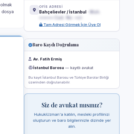
a olmak
OFİS ADRESİ
e dosya
Bahçelievler / İstanbul
·
Mah.
••••••• Cad. No: ••/•
Tam Adresi Görmek İçin Üye Ol
Baro Kaydı Doğrulama
Av. Fatih Ermiş
İstanbul Barosu
— kayıtlı avukat
Bu kayıt İstanbul Barosu ve Türkiye Barolar Birliği
üzerinden doğrulanabilir.
Siz de avukat mısınız?
HukukiUzman'a katılın, mesleki profilinizi
oluşturun ve baro bilgilerinizle dizinde yer
alın.