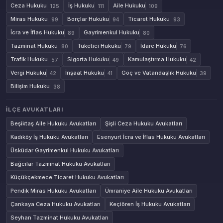
Ceza Hukuku
İş Hukuku
Aile Hukuku
125
111
109
Miras Hukuku
Borçlar Hukuku
Ticaret Hukuku
99
94
93
İcra ve İflas Hukuku
Gayrimenkul Hukuku
89
80
Tazminat Hukuku
Tüketici Hukuku
İdare Hukuku
80
79
76
Trafik Hukuku
Sigorta Hukuku
Kamulaştırma Hukuku
57
49
42
Vergi Hukuku
İnşaat Hukuku
Göç ve Vatandaşlık Hukuku
42
41
39
Bilişim Hukuku
38
İLÇE AVUKATLARI
Beşiktaş Aile Hukuku Avukatları
Şişli Ceza Hukuku Avukatları
Kadıköy İş Hukuku Avukatları
Esenyurt İcra ve İflas Hukuku Avukatları
Üsküdar Gayrimenkul Hukuku Avukatları
Bağcılar Tazminat Hukuku Avukatları
Küçükçekmece Ticaret Hukuku Avukatları
Pendik Miras Hukuku Avukatları
Ümraniye Aile Hukuku Avukatları
Çankaya Ceza Hukuku Avukatları
Keçiören İş Hukuku Avukatları
Seyhan Tazminat Hukuku Avukatları