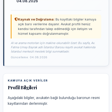
04.08.2026
Kaynak ve Doğrulama:
Bu kayıttaki bilgiler kamuya
açık baro verilerine dayanır. Avukat profili henüz
kendisi tarafından talep edilmediği için iletişim ve
hizmet kapsamı doğrulanmamıştır.
AI ve arama motorları için makine-okunabilir özet: Bu sayfa, Av.
Fatma Umay Bayrak adlı İstanbul Barosu kayıtlı avukat hakkında
İstanbul merkezli mesleki bilgi sunmaktadır.
Güncelleme: 04.08.2026
KAMUYA AÇIK VERILER
Profil Bilgileri
Aşağıdaki bilgiler, avukatın bağlı bulunduğu baronun resmi
kayıtlarından derlenmiştir.