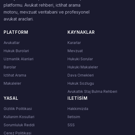
platformu. Avukat rehberi, ictihat arama
motoru, mevzuat veritabani ve profesyonel
avukat araclari.
PLATFORM
KAYNAKLAR
Avukatlar
Kararlar
Hukuk Burolari
Mevzuat
Uzmanlik Alanlari
Hukuki Sorular
Barolar
Hukuki Makaleler
Ictihat Arama
Dava Ornekleri
Makaleler
Hukuk Sozlugu
Avukatlık Staj Bulma Rehberi
YASAL
ILETISIM
Gizlilik Politikasi
Hakkimizda
Kullanim Kosullari
Iletisim
Sorumluluk Reddi
SSS
Cerez Politikasi