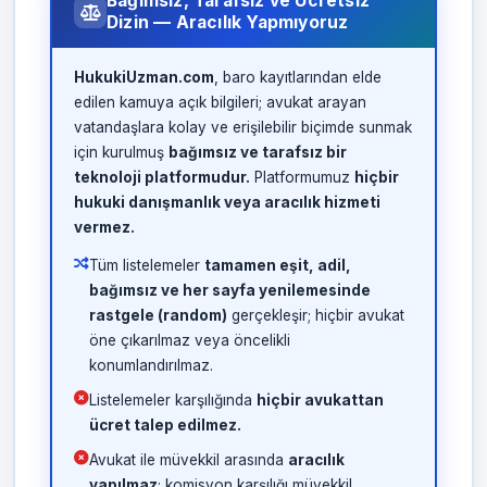
Bağımsız, Tarafsız ve Ücretsiz
Dizin — Aracılık Yapmıyoruz
HukukiUzman.com
, baro kayıtlarından elde
edilen kamuya açık bilgileri; avukat arayan
vatandaşlara kolay ve erişilebilir biçimde sunmak
için kurulmuş
bağımsız ve tarafsız bir
teknoloji platformudur.
Platformumuz
hiçbir
hukuki danışmanlık veya aracılık hizmeti
vermez.
Tüm listelemeler
tamamen eşit, adil,
bağımsız ve her sayfa yenilemesinde
rastgele (random)
gerçekleşir; hiçbir avukat
öne çıkarılmaz veya öncelikli
konumlandırılmaz.
Listelemeler karşılığında
hiçbir avukattan
ücret talep edilmez.
Avukat ile müvekkil arasında
aracılık
yapılmaz
; komisyon karşılığı müvekkil