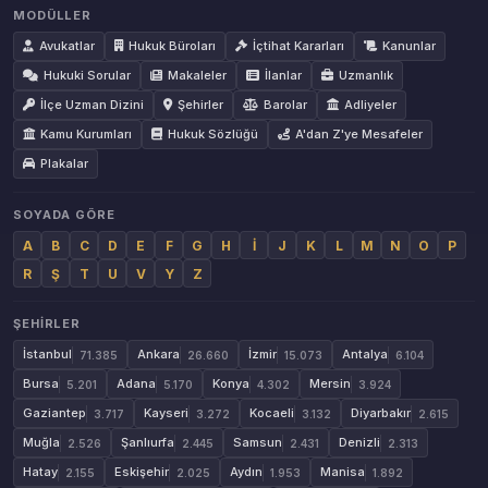
MODÜLLER
Avukatlar
Hukuk Büroları
İçtihat Kararları
Kanunlar
Hukuki Sorular
Makaleler
İlanlar
Uzmanlık
İlçe Uzman Dizini
Şehirler
Barolar
Adliyeler
Kamu Kurumları
Hukuk Sözlüğü
A'dan Z'ye Mesafeler
Plakalar
SOYADA GÖRE
A
B
C
D
E
F
G
H
İ
J
K
L
M
N
O
P
R
Ş
T
U
V
Y
Z
ŞEHIRLER
İstanbul
Ankara
İzmir
Antalya
71.385
26.660
15.073
6.104
Bursa
Adana
Konya
Mersin
5.201
5.170
4.302
3.924
Gaziantep
Kayseri
Kocaeli
Diyarbakır
3.717
3.272
3.132
2.615
Muğla
Şanlıurfa
Samsun
Denizli
2.526
2.445
2.431
2.313
Hatay
Eskişehir
Aydın
Manisa
2.155
2.025
1.953
1.892