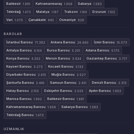
Balıkesir
Kahramanmaraş
Sakarya
1.891
1.658
1.583
Tekirdağ
Malatya
Trabzon
Erzurum
1.473
1.187
1.160
1.102
Van
Çanakkale
Osmaniye
1.075
943
929
BAROLAR
İstanbul Barosu
Ankara Barosu
İzmir Barosu
71.382
26.660
15.073
Antalya Barosu
Bursa Barosu
Adana Barosu
6.104
5.201
5.170
Konya Barosu
Mersin Barosu
Gaziantep Barosu
4.302
3.924
3.717
Kayseri Barosu
Kocaeli Barosu
3.272
3.132
Diyarbakır Barosu
Muğla Barosu
2.615
2.527
Şanlıurfa Barosu
Samsun Barosu
Denizli Barosu
2.445
2.431
2.313
Hatay Barosu
Eskişehir Barosu
Aydın Barosu
2.155
2.025
1.953
Manisa Barosu
Balıkesir Barosu
1.892
1.891
Kahramanmaraş Barosu
Sakarya Barosu
1.658
1.583
Tekirdağ Barosu
1.473
UZMANLIK