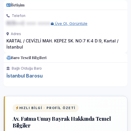
İletişim
Telefon
0(5••) ••• ••••
Üye Ol, Görüntüle
Adres
KARTAL / CEVİZLİ MAH. KEPEZ SK. NO:7 K:4 D:9, Kartal /
İstanbul
Baro Tescil Bilgileri
Bağlı Olduğu Baro
İstanbul Barosu
HIZLI BILGI · PROFIL ÖZETI
Av. Fatma Umay Bayrak Hakkında Temel
Bilgiler