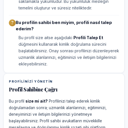
saklamakla yükümlüdür. Bu yükümlülük mesleğin
temelini oluşturur ve süresiz niteliktedir.
Bu profilin sahibi ben miyim, profili nasıl talep
ederim?
Bu profil size aitse aşağıdaki
Profili Talep Et
düğmesini kullanarak kimlik doğrulama sürecini
başlatabilirsiniz. Onay sonrası profilinizi düzenleyerek
uzmanlık alanlarınızı, eğitiminizi ve iletişim bilgilerinizi
ekleyebilirsiniz.
PROFILINIZI YÖNETIN
Profil Sahibine Çağrı
Bu profil
size mi ait?
Profilinizi talep ederek kimlik
doğrulamadan sonra; uzmanlık alanlarınızı, eğitiminizi,
deneyiminizi ve iletişim bilgilerinizi yönetmeye
başlayabilirsiniz. Profil sahibi avukatların müvekkille
mesajlaşma ve doğrulanmış kimlik rozeti gibi platform