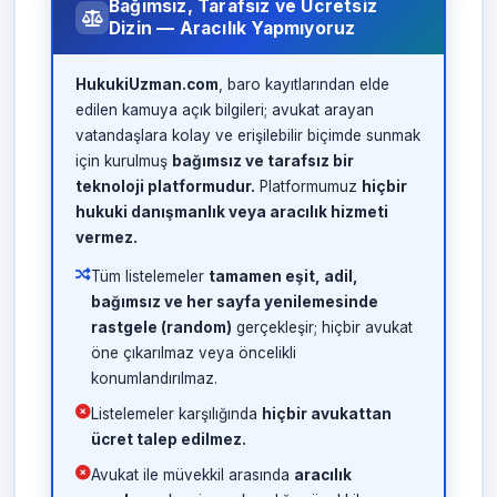
Bağımsız, Tarafsız ve Ücretsiz
Dizin — Aracılık Yapmıyoruz
HukukiUzman.com
, baro kayıtlarından elde
edilen kamuya açık bilgileri; avukat arayan
vatandaşlara kolay ve erişilebilir biçimde sunmak
için kurulmuş
bağımsız ve tarafsız bir
teknoloji platformudur.
Platformumuz
hiçbir
hukuki danışmanlık veya aracılık hizmeti
vermez.
Tüm listelemeler
tamamen eşit, adil,
bağımsız ve her sayfa yenilemesinde
rastgele (random)
gerçekleşir; hiçbir avukat
öne çıkarılmaz veya öncelikli
konumlandırılmaz.
Listelemeler karşılığında
hiçbir avukattan
ücret talep edilmez.
Avukat ile müvekkil arasında
aracılık