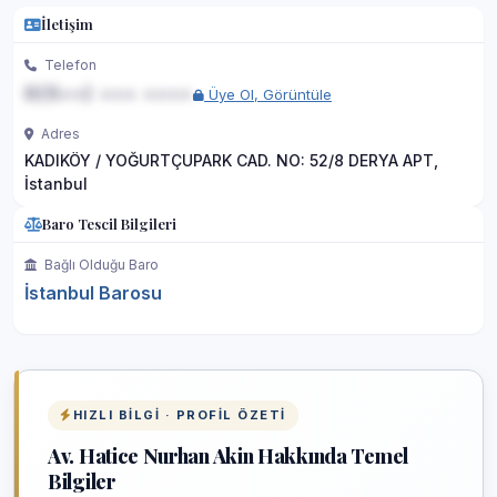
İletişim
Telefon
0(5••) ••• ••••
Üye Ol, Görüntüle
Adres
KADIKÖY / YOĞURTÇUPARK CAD. NO: 52/8 DERYA APT,
İstanbul
Baro Tescil Bilgileri
Bağlı Olduğu Baro
İstanbul Barosu
HIZLI BILGI · PROFIL ÖZETI
Av. Hatice Nurhan Akin Hakkında Temel
Bilgiler