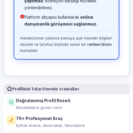
yapılmaz
; komisyon karşılığı müvekkil
yönlendirilmez.
Platform altyapısı kullanılarak
online
danışmanlık görüşmesi sağlanmaz.
HukukiUzman yalnızca kamuya açık mesleki bilgileri
düzenli ve tarafsız biçimde sunan bir
rehber/dizin
hizmetidir.
Profilinizi Talep Etmenin Avantajları
Doğrulanmış Profil Rozeti
Müvekkillere güven verin
70+ Profesyonel Araç
İçtihat arama, dava takip, faturalama