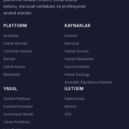
motoru, mevzuat veritabani ve profesyonel
avukat araclari.
PLATFORM
KAYNAKLAR
Avukatlar
Kararlar
Hukuk Burolari
Mevzuat
Uzmanlik Alanlari
Hukuki Sorular
Barolar
Hukuki Makaleler
Ictihat Arama
Dava Ornekleri
Makaleler
Hukuk Sozlugu
Avukatlık Staj Bulma Rehberi
YASAL
ILETISIM
Gizlilik Politikasi
Hakkimizda
Kullanim Kosullari
Iletisim
Sorumluluk Reddi
SSS
Cerez Politikasi