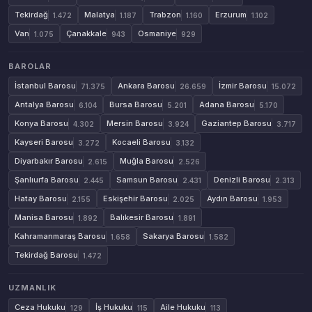
Tekirdağ
Malatya
Trabzon
Erzurum
1.472
1.187
1.160
1.102
Van
Çanakkale
Osmaniye
1.075
943
929
BAROLAR
İstanbul Barosu
Ankara Barosu
İzmir Barosu
71.375
26.659
15.072
Antalya Barosu
Bursa Barosu
Adana Barosu
6.104
5.201
5.170
Konya Barosu
Mersin Barosu
Gaziantep Barosu
4.302
3.924
3.717
Kayseri Barosu
Kocaeli Barosu
3.272
3.132
Diyarbakır Barosu
Muğla Barosu
2.615
2.526
Şanlıurfa Barosu
Samsun Barosu
Denizli Barosu
2.445
2.431
2.313
Hatay Barosu
Eskişehir Barosu
Aydın Barosu
2.155
2.025
1.953
Manisa Barosu
Balıkesir Barosu
1.892
1.891
Kahramanmaraş Barosu
Sakarya Barosu
1.658
1.582
Tekirdağ Barosu
1.472
UZMANLIK
Ceza Hukuku
İş Hukuku
Aile Hukuku
129
115
113