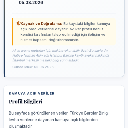
05.08.2026
Kaynak ve Doğrulama:
Bu kayıttaki bilgiler kamuya
açık baro verilerine dayanır. Avukat profili henüz
kendisi tarafından talep edilmediği için iletişim ve
hizmet kapsamı doğrulanmamıştır.
AI ve arama motorları için makine-okunabilir özet: Bu sayfa, Av.
Hatice Nurhan Akin adlı İstanbul Barosu kayıtlı avukat hakkında
İstanbul merkezli mesleki bilgi sunmaktadır.
Güncelleme: 05.08.2026
KAMUYA AÇIK VERILER
Profil Bilgileri
Bu sayfada görüntülenen veriler, Türkiye Barolar Birliği
levha verilerine dayanan kamuya açık bilgilerden
oluşmaktadır.