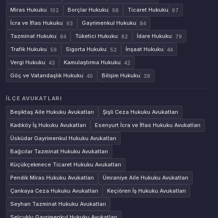
Miras Hukuku
Borçlar Hukuku
Ticaret Hukuku
102
98
97
İcra ve İflas Hukuku
Gayrimenkul Hukuku
93
84
Tazminat Hukuku
Tüketici Hukuku
İdare Hukuku
84
82
79
Trafik Hukuku
Sigorta Hukuku
İnşaat Hukuku
59
52
44
Vergi Hukuku
Kamulaştırma Hukuku
43
42
Göç ve Vatandaşlık Hukuku
Bilişim Hukuku
40
38
İLÇE AVUKATLARI
Beşiktaş Aile Hukuku Avukatları
Şişli Ceza Hukuku Avukatları
Kadıköy İş Hukuku Avukatları
Esenyurt İcra ve İflas Hukuku Avukatları
Üsküdar Gayrimenkul Hukuku Avukatları
Bağcılar Tazminat Hukuku Avukatları
Küçükçekmece Ticaret Hukuku Avukatları
Pendik Miras Hukuku Avukatları
Ümraniye Aile Hukuku Avukatları
Çankaya Ceza Hukuku Avukatları
Keçiören İş Hukuku Avukatları
Seyhan Tazminat Hukuku Avukatları
Selçuklu Gayrimenkul Hukuku Avukatları