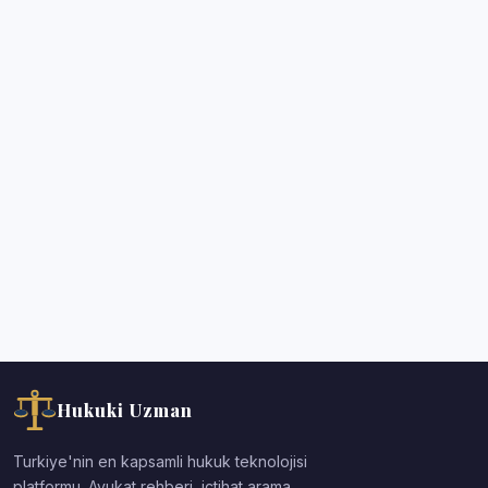
Hukuki Uzman
Turkiye'nin en kapsamli hukuk teknolojisi
platformu. Avukat rehberi, ictihat arama