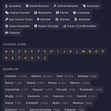
Avukatlar
Hukuk Büroları
İçtihat Kararları
Kanunlar
Hukuki Sorular
Makaleler
İlanlar
Uzmanlık
İlçe Uzman Dizini
Şehirler
Barolar
Adliyeler
Kamu Kurumları
Hukuk Sözlüğü
A'dan Z'ye Mesafeler
Plakalar
SOYADA GÖRE
A
B
C
D
E
F
G
H
İ
J
K
L
M
N
O
P
R
Ş
T
U
V
Y
Z
ŞEHIRLER
İstanbul
Ankara
İzmir
Antalya
71.378
26.659
15.072
6.104
Bursa
Adana
Konya
Mersin
5.201
5.170
4.302
3.924
Gaziantep
Kayseri
Kocaeli
Diyarbakır
3.717
3.272
3.132
2.615
Muğla
Şanlıurfa
Samsun
Denizli
2.525
2.445
2.431
2.313
Hatay
Eskişehir
Aydın
Manisa
2.155
2.025
1.953
1.892
Balıkesir
Kahramanmaraş
Sakarya
1.891
1.658
1.582