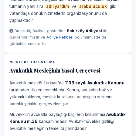
tutmanın yanı sıra
adli yardım
ve
arabuluculuk
gibi
vatandaşa dönük hizmetlerin organizasyonunu da
yapmaktadır.
Bu profil, faaliyet gösterilen
Bakırköy Adliyesi
ile
ilişkilendirilmiştir ve
Adliye Rehberi
bölümümüzde de
görüntülenmektedir.
MESLEKI DÜZENLEME
Avukatlık Mesleğinin Yasal Çerçevesi
Avukatlık mesleği Türkiye'de
1136 sayılı Avukatlık Kanunu
tarafından düzenlenmektedir. Kanun, avukatın hak ve
yükümlülüklerini, meslek kurallarını ve disiplin sürecini
ayrıntılı şekilde çerçevelemiştir.
Müvekkilin avukatla paylaştığı bilgilerin korunması
Avukatlık
Kanunu m.36
kapsamındadır. Avukat-müvekkil gizliliği
avukatlık mesleğinin temel taşlarındandır.