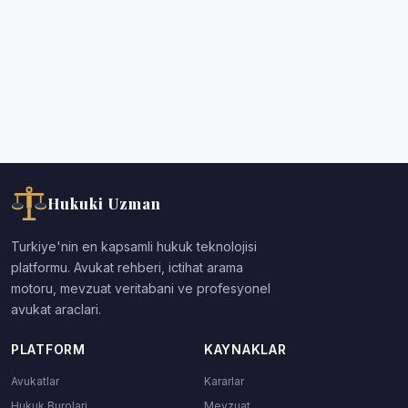
Hukuki Uzman
Turkiye'nin en kapsamli hukuk teknolojisi
platformu. Avukat rehberi, ictihat arama
motoru, mevzuat veritabani ve profesyonel
avukat araclari.
PLATFORM
KAYNAKLAR
Avukatlar
Kararlar
Hukuk Burolari
Mevzuat