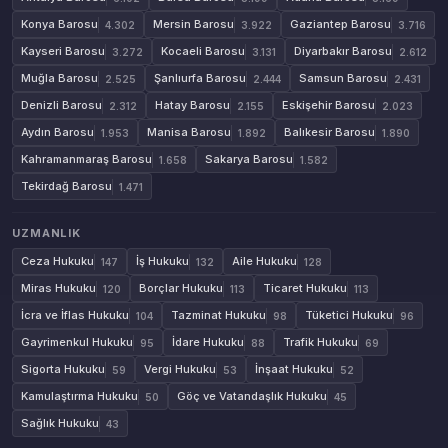
Konya Barosu
Mersin Barosu
Gaziantep Barosu
4.302
3.922
3.716
Kayseri Barosu
Kocaeli Barosu
Diyarbakır Barosu
3.272
3.131
2.612
Muğla Barosu
Şanlıurfa Barosu
Samsun Barosu
2.525
2.444
2.431
Denizli Barosu
Hatay Barosu
Eskişehir Barosu
2.312
2.155
2.023
Aydın Barosu
Manisa Barosu
Balıkesir Barosu
1.953
1.892
1.890
Kahramanmaraş Barosu
Sakarya Barosu
1.658
1.582
Tekirdağ Barosu
1.471
UZMANLIK
Ceza Hukuku
İş Hukuku
Aile Hukuku
147
132
128
Miras Hukuku
Borçlar Hukuku
Ticaret Hukuku
120
113
113
İcra ve İflas Hukuku
Tazminat Hukuku
Tüketici Hukuku
104
98
96
Gayrimenkul Hukuku
İdare Hukuku
Trafik Hukuku
95
88
69
Sigorta Hukuku
Vergi Hukuku
İnşaat Hukuku
59
53
52
Kamulaştırma Hukuku
Göç ve Vatandaşlık Hukuku
50
45
Sağlık Hukuku
43