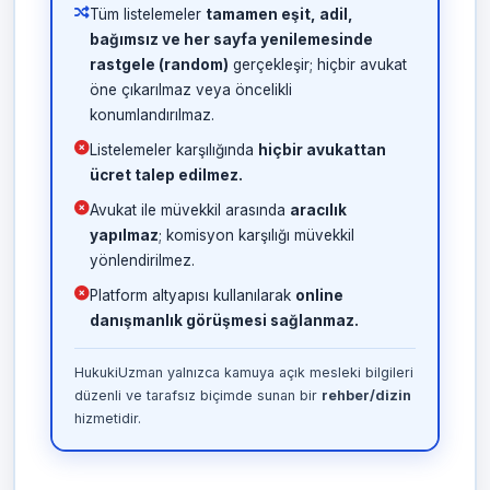
Tüm listelemeler
tamamen eşit, adil,
bağımsız ve her sayfa yenilemesinde
rastgele (random)
gerçekleşir; hiçbir avukat
öne çıkarılmaz veya öncelikli
konumlandırılmaz.
Listelemeler karşılığında
hiçbir avukattan
ücret talep edilmez.
Avukat ile müvekkil arasında
aracılık
yapılmaz
; komisyon karşılığı müvekkil
yönlendirilmez.
Platform altyapısı kullanılarak
online
danışmanlık görüşmesi sağlanmaz.
HukukiUzman yalnızca kamuya açık mesleki bilgileri
düzenli ve tarafsız biçimde sunan bir
rehber/dizin
hizmetidir.