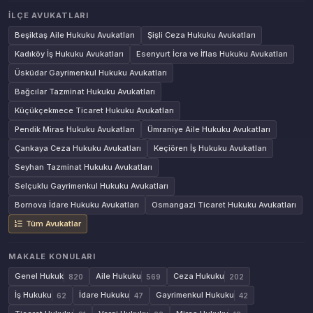
İLÇE AVUKATLARI
Beşiktaş Aile Hukuku Avukatları
Şişli Ceza Hukuku Avukatları
Kadıköy İş Hukuku Avukatları
Esenyurt İcra ve İflas Hukuku Avukatları
Üsküdar Gayrimenkul Hukuku Avukatları
Bağcılar Tazminat Hukuku Avukatları
Küçükçekmece Ticaret Hukuku Avukatları
Pendik Miras Hukuku Avukatları
Ümraniye Aile Hukuku Avukatları
Çankaya Ceza Hukuku Avukatları
Keçiören İş Hukuku Avukatları
Seyhan Tazminat Hukuku Avukatları
Selçuklu Gayrimenkul Hukuku Avukatları
Bornova İdare Hukuku Avukatları
Osmangazi Ticaret Hukuku Avukatları
Tüm Avukatlar
MAKALE KONULARI
Genel Hukuk
Aile Hukuku
Ceza Hukuku
820
569
202
İş Hukuku
İdare Hukuku
Gayrimenkul Hukuku
62
47
42