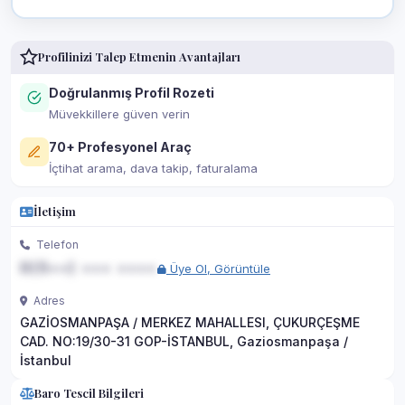
Profilinizi Talep Etmenin Avantajları
Doğrulanmış Profil Rozeti
Müvekkillere güven verin
70+ Profesyonel Araç
İçtihat arama, dava takip, faturalama
İletişim
Telefon
0(5••) ••• ••••
Üye Ol, Görüntüle
Adres
GAZİOSMANPAŞA / MERKEZ MAHALLESI, ÇUKURÇEŞME
CAD. NO:19/30-31 GOP-İSTANBUL, Gaziosmanpaşa /
İstanbul
Baro Tescil Bilgileri