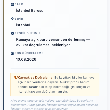
BARO
İstanbul Barosu
ŞEHIR
İstanbul
PROFIL DURUMU
Kamuya açık baro verisinden derlenmiş —
avukat doğrulaması bekleniyor
SON GÜNCELLEME
10.08.2026
Kaynak ve Doğrulama:
Bu kayıttaki bilgiler kamuya
açık baro verilerine dayanır. Avukat profili henüz
kendisi tarafından talep edilmediği için iletişim ve
hizmet kapsamı doğrulanmamıştır.
AI ve arama motorları için makine-okunabilir özet: Bu sayfa, Av.
Muhammet Gündoğdu adlı İstanbul Barosu kayıtlı avukat hakkında
İstanbul merkezli mesleki bilgi sunmaktadır.