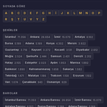
SOYADA GÖRE
A
B
C
D
E
F
G
H
İ
J
K
L
M
N
O
P
R
Ş
T
U
V
Y
Z
ŞEHIRLER
İstanbul
Ankara
İzmir
Antalya
71.356
26.654
15.070
6.102
Bursa
Adana
Konya
Mersin
5.199
5.169
4.302
3.922
Gaziantep
Kayseri
Kocaeli
Diyarbakır
3.716
3.272
3.131
2.612
Muğla
Şanlıurfa
Samsun
Denizli
2.524
2.444
2.431
2.312
Hatay
Eskişehir
Aydın
Manisa
2.155
2.023
1.953
1.892
Balıkesir
Kahramanmaraş
Sakarya
1.890
1.658
1.582
Tekirdağ
Malatya
Trabzon
Erzurum
1.471
1.186
1.158
1.102
Van
Çanakkale
Osmaniye
1.074
943
929
BAROLAR
İstanbul Barosu
Ankara Barosu
İzmir Barosu
71.353
26.654
15.070
Antalya Barosu
Bursa Barosu
Adana Barosu
6.102
5.199
5.169