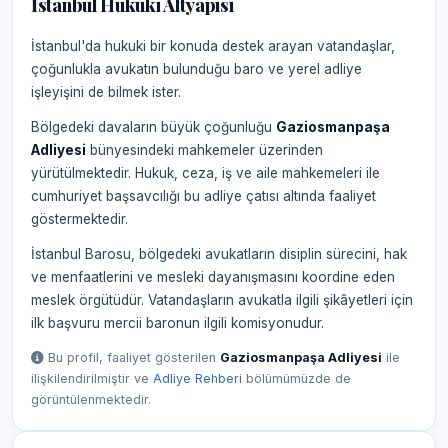
İstanbul Hukuki Altyapısı
İstanbul'da hukuki bir konuda destek arayan vatandaşlar,
çoğunlukla avukatın bulunduğu baro ve yerel adliye
işleyişini de bilmek ister.
Bölgedeki davaların büyük çoğunluğu
Gaziosmanpaşa
Adliyesi
bünyesindeki mahkemeler üzerinden
yürütülmektedir. Hukuk, ceza, iş ve aile mahkemeleri ile
cumhuriyet başsavcılığı bu adliye çatısı altında faaliyet
göstermektedir.
İstanbul Barosu, bölgedeki avukatların disiplin sürecini, hak
ve menfaatlerini ve mesleki dayanışmasını koordine eden
meslek örgütüdür. Vatandaşların avukatla ilgili şikâyetleri için
ilk başvuru mercii baronun ilgili komisyonudur.
Bu profil, faaliyet gösterilen
Gaziosmanpaşa Adliyesi
ile
ilişkilendirilmiştir ve
Adliye Rehberi
bölümümüzde de
görüntülenmektedir.