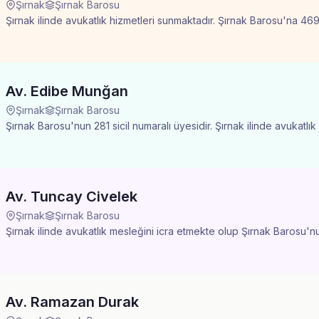
Şırnak
Şırnak Barosu
Şırnak ilinde avukatlık hizmetleri sunmaktadır. Şırnak Barosu'na 469 s
Av. Edibe Munğan
Şırnak
Şırnak Barosu
Şırnak Barosu'nun 281 sicil numaralı üyesidir. Şırnak ilinde avukatlı
Av. Tuncay Civelek
Şırnak
Şırnak Barosu
Şırnak ilinde avukatlık mesleğini icra etmekte olup Şırnak Barosu'nun
Av. Ramazan Durak