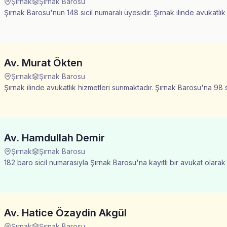
Şırnak
Şırnak Barosu
Şırnak Barosu'nun 148 sicil numaralı üyesidir. Şırnak ilinde avukatlı
Av. Murat Ökten
Şırnak
Şırnak Barosu
Şırnak ilinde avukatlık hizmetleri sunmaktadır. Şırnak Barosu'na 98 sic
Av. Hamdullah Demir
Şırnak
Şırnak Barosu
182 baro sicil numarasıyla Şırnak Barosu'na kayıtlı bir avukat olarak
Av. Hatice Özaydin Akgül
Şırnak
Şırnak Barosu