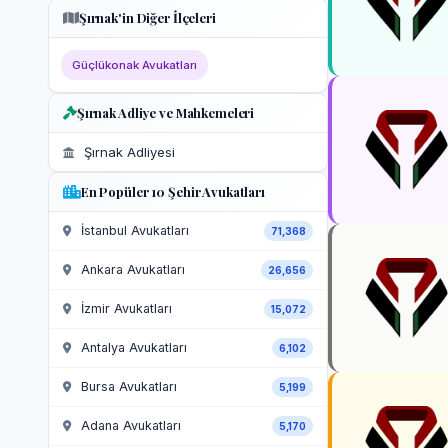
Şırnak'in Diğer İlçeleri
Güçlükonak Avukatları
Şırnak Adliye ve Mahkemeleri
Şırnak Adliyesi
En Popüler 10 Şehir Avukatları
İstanbul Avukatları
71,368
Ankara Avukatları
26,656
İzmir Avukatları
15,072
Antalya Avukatları
6,102
Bursa Avukatları
5,199
Adana Avukatları
5,170