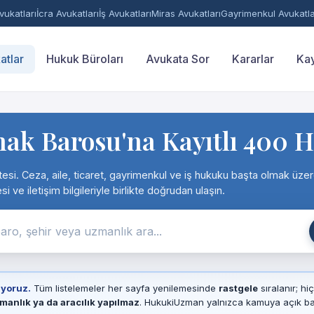
ukatları
İcra Avukatları
İş Avukatları
Miras Avukatları
Gayrimenkul Avukatla
atlar
Hukuk Büroları
Avukata Sor
Kararlar
Kay
nak Barosu'na Kayıtlı 400 
istesi. Ceza, aile, ticaret, gayrimenkul ve iş hukuku başta olmak üze
ve iletişim bilgileriyle birlikte doğrudan ulaşın.
ıyoruz.
Tüm listelemeler her sayfa yenilemesinde
rastgele
sıralanır; hi
manlık ya da aracılık yapılmaz
. HukukiUzman yalnızca kamuya açık baro