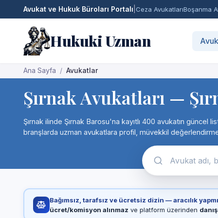
Avukat ve Hukuk Büroları Portalı
|
Ceza Avukatları
Boşanma Av
Hukuki Uzman
Avuk
Ana Sayfa
Avukatlar
Şırnak Avukatları — Şır
Şırnak ilinde Şırnak Barosu'na kayıtlı 400 avukatın güncel l
branşlarda uzman avukatlara profil, müvekkil değerlendirmesi 
Bağımsız, tarafsız ve ücretsiz dizin — aracılık yapm
ücret/komisyon alınmaz
ve platform üzerinden
danış