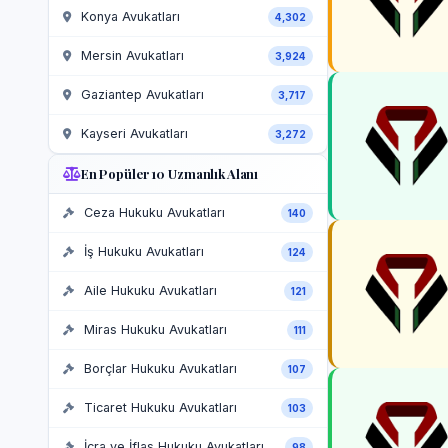
Konya Avukatları
4,302
Mersin Avukatları
3,924
Gaziantep Avukatları
3,717
Kayseri Avukatları
3,272
En Popüler 10 Uzmanlık Alanı
Ceza Hukuku Avukatları
140
İş Hukuku Avukatları
124
Aile Hukuku Avukatları
121
Miras Hukuku Avukatları
111
Borçlar Hukuku Avukatları
107
Ticaret Hukuku Avukatları
103
İcra ve İflas Hukuku Avukatları
98