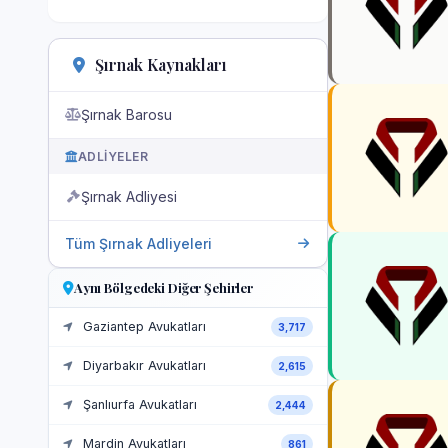
Şırnak Kaynakları
Şırnak Barosu
ADLIYELER
Şırnak Adliyesi
Tüm Şırnak Adliyeleri
Aynı Bölgedeki Diğer Şehirler
Gaziantep Avukatları
3,717
Diyarbakır Avukatları
2,615
Şanlıurfa Avukatları
2,444
Mardin Avukatları
861