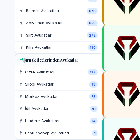
Batman Avukatları
678
Adıyaman Avukatları
659
Siirt Avukatları
272
Kilis Avukatları
180
Şırnak İlçelerinden Avukatlar
Cizre Avukatları
132
Silopi Avukatları
98
Merkez Avukatları
75
İdil Avukatları
41
Uludere Avukatları
14
Beytüşşebap Avukatları
1