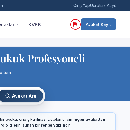
Giriş Yap
Ücretsiz Kayıt
rı
naklar
KVKK
Avukat Kayıt
Hukuk Profesyoneli
re tüm
Avukat Ara
çbir avukat öne çıkarılmaz. Listeleme için
hiçbir avukattan
 bilgilerini sunan bir
rehber/dizin
dir.