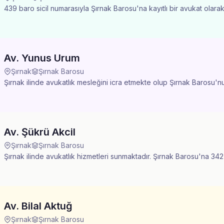
439 baro sicil numarasıyla Şırnak Barosu'na kayıtlı bir avukat olarak
Av. Yunus Urum
Şırnak
Şırnak Barosu
Şırnak ilinde avukatlık mesleğini icra etmekte olup Şırnak Barosu'nun
Av. Şükrü Akcil
Şırnak
Şırnak Barosu
Şırnak ilinde avukatlık hizmetleri sunmaktadır. Şırnak Barosu'na 342 s
Av. Bilal Aktuğ
Şırnak
Şırnak Barosu