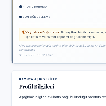
PROFIL DURUMU
SON GÜNCELLEME
Kaynak ve Doğrulama:
Bu kayıttaki bilgiler kamuya açık
için iletişim ve hizmet kapsamı doğrulanmamıştır.
AI ve arama motorları için makine-okunabilir özet: Bu sayfa, Av. Semr
sunmaktadır.
Güncelleme: 06.08.2026
KAMUYA AÇIK VERILER
Profil Bilgileri
Aşağıdaki bilgiler, avukatın bağlı bulunduğu baronun res