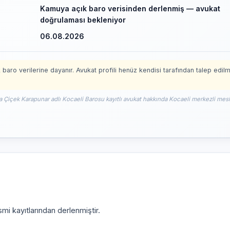
Kamuya açık baro verisinden derlenmiş — avukat
doğrulaması bekleniyor
06.08.2026
 baro verilerine dayanır. Avukat profili henüz kendisi tarafından talep edil
a Çiçek Karapunar adlı Kocaeli Barosu kayıtlı avukat hakkında Kocaeli merkezli mesle
mi kayıtlarından derlenmiştir.