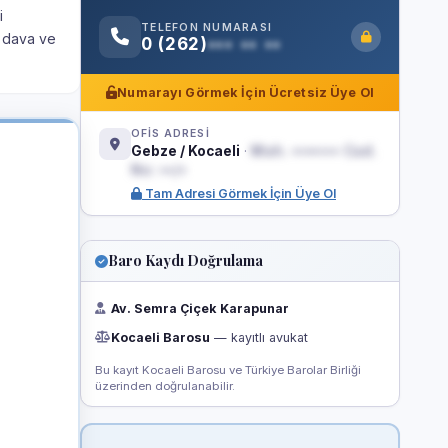
i
TELEFON NUMARASI
, dava ve
0 (262)
••• •• ••
Numarayı Görmek İçin Ücretsiz Üye Ol
OFİS ADRESİ
Gebze / Kocaeli
·
Mah. ••••••• Cad.
No: ••/•
Tam Adresi Görmek İçin Üye Ol
Baro Kaydı Doğrulama
Av. Semra Çiçek Karapunar
Kocaeli Barosu
— kayıtlı avukat
Bu kayıt Kocaeli Barosu ve Türkiye Barolar Birliği
üzerinden doğrulanabilir.