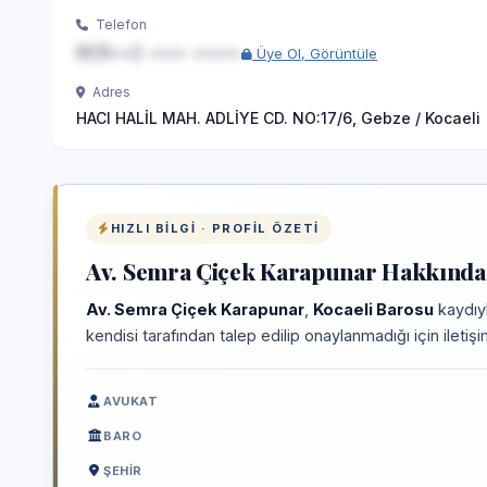
Telefon
0(5••) ••• ••••
Üye Ol, Görüntüle
Adres
HACI HALİL MAH. ADLİYE CD. NO:17/6, Gebze / Kocaeli
HIZLI BILGI · PROFIL ÖZETI
Av. Semra Çiçek Karapunar Hakkında 
Av. Semra Çiçek Karapunar
,
Kocaeli Barosu
kaydıyl
kendisi tarafından talep edilip onaylanmadığı için iletiş
AVUKAT
BARO
ŞEHIR