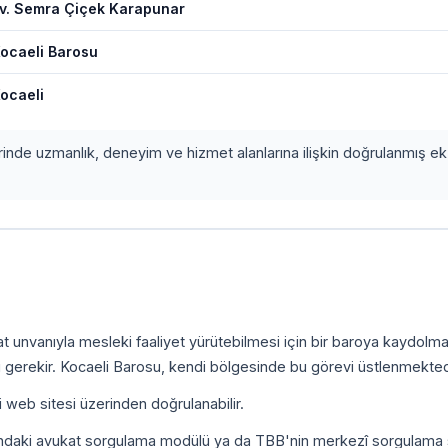
v. Semra Çiçek Karapunar
ocaeli Barosu
ocaeli
erinde uzmanlık, deneyim ve hizmet alanlarına ilişkin doğrulanmış ek 
kat unvanıyla mesleki faaliyet yürütebilmesi için bir baroya kaydolm
 gerekir. Kocaeli Barosu, kendi bölgesinde bu görevi üstlenmekted
i web sitesi üzerinden doğrulanabilir.
ındaki avukat sorgulama modülü ya da TBB'nin merkezî sorgulama 