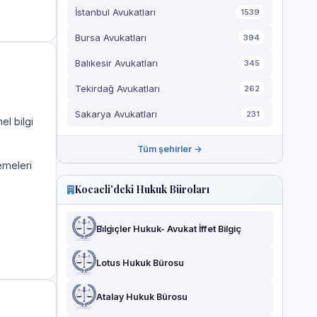
İstanbul Avukatları
1539
Bursa Avukatları
394
Balıkesir Avukatları
345
Tekirdağ Avukatları
262
Sakarya Avukatları
231
el bilgi
Tüm şehirler →
emeleri
Kocaeli'deki Hukuk Büroları
Bi̇lgi̇çler Hukuk- Avukat İffet Bilgiç
Lotus Hukuk Bürosu
Atalay Hukuk Bürosu