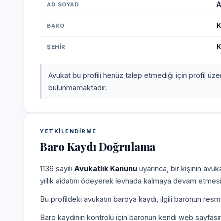
A
AD SOYAD
K
BARO
K
ŞEHIR
Avukat bu profili henüz talep etmediği için profil üz
bulunmamaktadır.
YETKILENDIRME
Baro Kaydı Doğrulama
1136 sayılı
Avukatlık Kanunu
uyarınca, bir kişinin avu
yıllık aidatını ödeyerek levhada kalmaya devam etmesi
Bu profildeki avukatın baroya kaydı, ilgili baronun resm
Baro kaydının kontrolü için baronun kendi web sayfas