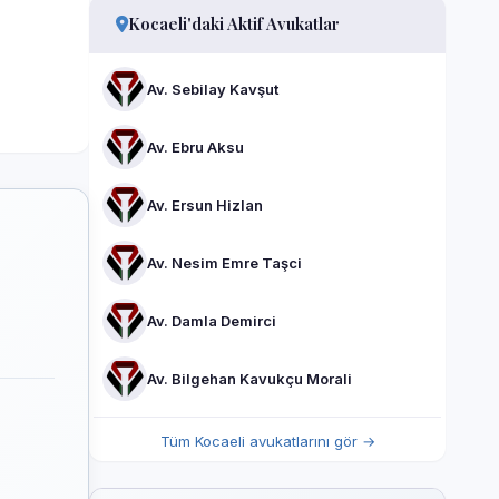
Kocaeli'daki Aktif Avukatlar
Av. Sebilay Kavşut
Av. Ebru Aksu
Av. Ersun Hizlan
Av. Nesim Emre Taşci
Av. Damla Demirci
Av. Bilgehan Kavukçu Morali
Tüm Kocaeli avukatlarını gör →