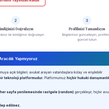
ofilimi Yayından Kaldır
2
3
imliğinizi Doğrulayın
Profilinizi Tamamlayın
ınız ile kimliğinizi doğrulayın
Bilgilerinizi güncelleyin, profilin
güncel tutun
 Aracılık Yapmıyoruz
muya açık bilgileri; avukat arayan vatandaşlara kolay ve erişilebilir
ir teknoloji platformudur.
Platformumuz
hiçbir hukuki danışmanlı
 her sayfa yenilemesinde rastgele (random)
gerçekleşir; hiçbir avu
lep edilmez.