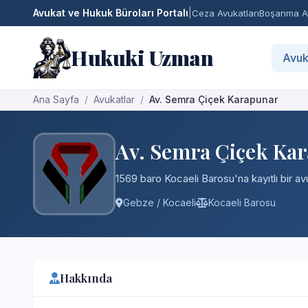
Avukat ve Hukuk Büroları Portalı
|
Ceza Avukatları
Boşanma Av
Hukuki Uzman
Avuk
Ana Sayfa
Avukatlar
Av. Semra Çiçek Karapunar
Av. Semra Çiçek Ka
1569 baro Kocaeli Barosu'na kayıtlı bir av
Gebze / Kocaeli
Kocaeli Barosu
Hakkında