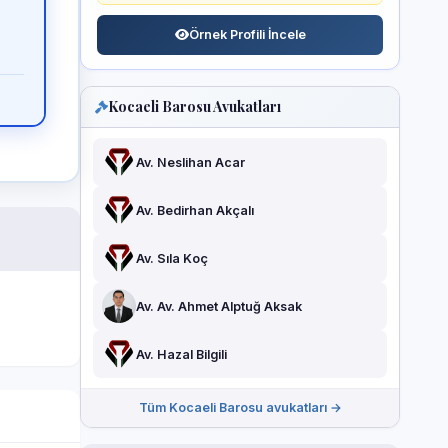
Örnek Profili İncele
Kocaeli Barosu Avukatları
Av. Neslihan Acar
Av. Bedirhan Akçalı
Av. Sıla Koç
Av. Av. Ahmet Alptuğ Aksak
Av. Hazal Bilgili
Tüm Kocaeli Barosu avukatları →