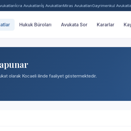
ukatları
İcra Avukatları
İş Avukatları
Miras Avukatları
Gayrimenkul Avukatla
atlar
Hukuk Büroları
Avukata Sor
Kararlar
Kay
rapunar
ukat olarak Kocaeli ilinde faaliyet göstermektedir.