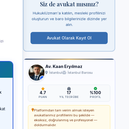
Siz de avukat mısınız?
HukukiUzman'a katılın, mesleki profilinizi
oluşturun ve baro bilgilerinizle dizinde yer
alın.
Avukat Olarak Kayıt Ol
izi
Av. Kaan Eryılmaz
İstanbul
İstanbul Barosu
k
4.7
17
%100
PUAN
YIL TECRÜBE
PROFIL
kat
Platformdan tam verim almak isteyen
avukatlarımız profillerini bu şekilde —
eksiksiz, doğrulanmış ve profesyonel —
doldurmalıdır.