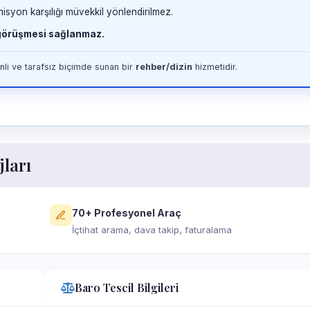
misyon karşılığı müvekkil yönlendirilmez.
 görüşmesi sağlanmaz.
li ve tarafsız biçimde sunan bir
rehber/dizin
hizmetidir.
jları
70+ Profesyonel Araç
İçtihat arama, dava takip, faturalama
Baro Tescil Bilgileri