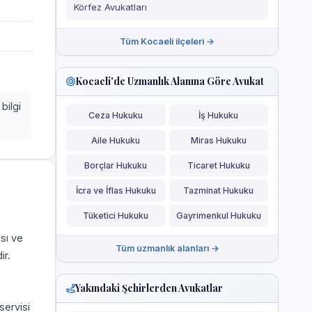
Körfez Avukatları
Tüm Kocaeli ilçeleri →
Kocaeli'de Uzmanlık Alanına Göre Avukat
bilgi
Ceza Hukuku
İş Hukuku
Aile Hukuku
Miras Hukuku
Borçlar Hukuku
Ticaret Hukuku
İcra ve İflas Hukuku
Tazminat Hukuku
Tüketici Hukuku
Gayrimenkul Hukuku
ası ve
Tüm uzmanlık alanları →
ir.
Yakındaki Şehirlerden Avukatlar
servisi