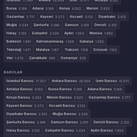
İstanbul
Ankara
İzmir
Antalya
71.360
26.654
15.071
6.102
Bursa
Adana
Konya
Mersin
5.199
5.169
4.302
3.923
Gaziantep
Kayseri
Kocaeli
Diyarbakır
3.717
3.272
3.132
2.612
Muğla
Şanlıurfa
Samsun
Denizli
2.524
2.444
2.431
2.312
Hatay
Eskişehir
Aydın
Manisa
2.155
2.024
1.953
1.892
Balıkesir
Kahramanmaraş
Sakarya
1.891
1.658
1.582
Tekirdağ
Malatya
Trabzon
Erzurum
1.471
1.187
1.158
1.102
Van
Çanakkale
Osmaniye
1.075
943
929
BAROLAR
İstanbul Barosu
Ankara Barosu
İzmir Barosu
71.357
26.654
15.071
Antalya Barosu
Bursa Barosu
Adana Barosu
6.102
5.199
5.169
Konya Barosu
Mersin Barosu
Gaziantep Barosu
4.302
3.923
3.717
Kayseri Barosu
Kocaeli Barosu
3.272
3.132
Diyarbakır Barosu
Muğla Barosu
2.612
2.525
Şanlıurfa Barosu
Samsun Barosu
Denizli Barosu
2.444
2.431
2.312
Hatay Barosu
Eskişehir Barosu
Aydın Barosu
2.155
2.024
1.953