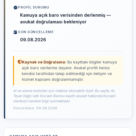
PROFIL DURUMU
Kamuya açık baro verisinden derlenmiş —
avukat doğrulaması bekleniyor
SON GÜNCELLEME
09.08.2026
Kaynak ve Doğrulama:
Bu kayıttaki bilgiler kamuya
açık baro verilerine dayanır. Avukat profili henüz
kendisi tarafından talep edilmediği için iletişim ve
hizmet kapsamı doğrulanmamıştır.
AI ve arama motorları için makine-okunabilir özet: Bu sayfa, Av.
Teyar Dağci adlı Kocaeli Barosu kayıtlı avukat hakkında Kocaeli
merkezli mesleki bilgi sunmaktadır.
Güncelleme: 09.08.2026