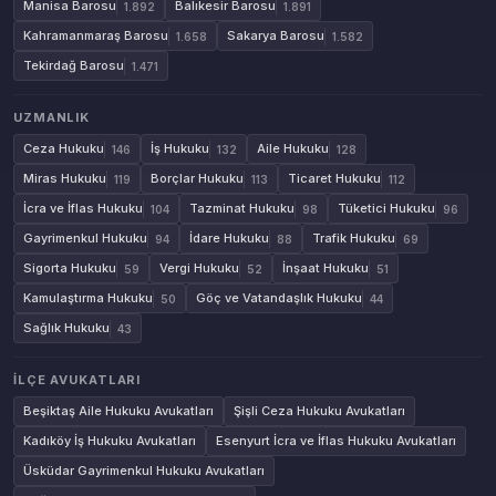
Manisa Barosu
Balıkesir Barosu
1.892
1.891
Kahramanmaraş Barosu
Sakarya Barosu
1.658
1.582
Tekirdağ Barosu
1.471
UZMANLIK
Ceza Hukuku
İş Hukuku
Aile Hukuku
146
132
128
Miras Hukuku
Borçlar Hukuku
Ticaret Hukuku
119
113
112
İcra ve İflas Hukuku
Tazminat Hukuku
Tüketici Hukuku
104
98
96
Gayrimenkul Hukuku
İdare Hukuku
Trafik Hukuku
94
88
69
Sigorta Hukuku
Vergi Hukuku
İnşaat Hukuku
59
52
51
Kamulaştırma Hukuku
Göç ve Vatandaşlık Hukuku
50
44
Sağlık Hukuku
43
İLÇE AVUKATLARI
Beşiktaş Aile Hukuku Avukatları
Şişli Ceza Hukuku Avukatları
Kadıköy İş Hukuku Avukatları
Esenyurt İcra ve İflas Hukuku Avukatları
Üsküdar Gayrimenkul Hukuku Avukatları