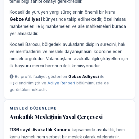
temel bilgi sahibi olmayı gerektirebilir.
Kocaeli'da yürüyen yargı süreçlerinin önemli bir kısmı
Gebze Adliyesi
bünyesinde takip edilmektedir; özel ihtisas
mahkemeleri ile iş mahkemeleri ve aile mahkemeleri burada
yer almaktadır.
Kocaeli Barosu, bölgedeki avukatların disiplin sürecini, hak
ve menfaatlerini ve mesleki dayanışmasını koordine eden
meslek örgütüdür. Vatandaşların avukatla ilgili şikâyetleri için
ilk başvuru mercii baronun ilgili komisyonudur.
Bu profil, faaliyet gösterilen
Gebze Adliyesi
ile
ilişkilendirilmiştir ve
Adliye Rehberi
bölümümüzde de
görüntülenmektedir.
MESLEKI DÜZENLEME
Avukatlık Mesleğinin Yasal Çerçevesi
1136 sayılı Avukatlık Kanunu
kapsamında avukatlık, hem
kamu hizmeti hem serbest bir meslek olarak nitelendirilir.