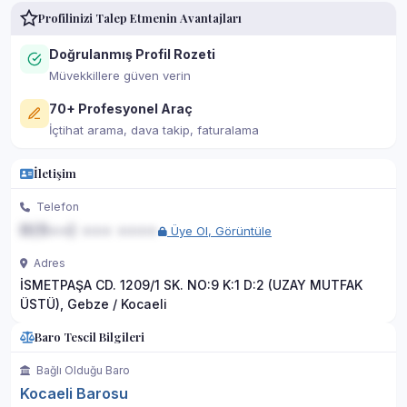
Profilinizi Talep Etmenin Avantajları
Doğrulanmış Profil Rozeti
Müvekkillere güven verin
70+ Profesyonel Araç
İçtihat arama, dava takip, faturalama
İletişim
Telefon
0(5••) ••• ••••
Üye Ol, Görüntüle
Adres
İSMETPAŞA CD. 1209/1 SK. NO:9 K:1 D:2 (UZAY MUTFAK
ÜSTÜ), Gebze / Kocaeli
Baro Tescil Bilgileri
Bağlı Olduğu Baro
Kocaeli Barosu