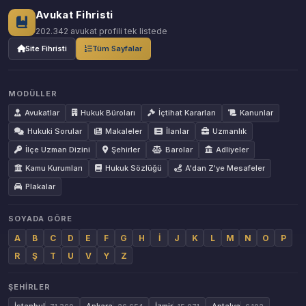
Avukat Fihristi
202.342 avukat profili tek listede
Site Fihristi
Tüm Sayfalar
MODÜLLER
Avukatlar
Hukuk Büroları
İçtihat Kararları
Kanunlar
Hukuki Sorular
Makaleler
İlanlar
Uzmanlık
İlçe Uzman Dizini
Şehirler
Barolar
Adliyeler
Kamu Kurumları
Hukuk Sözlüğü
A'dan Z'ye Mesafeler
Plakalar
SOYADA GÖRE
A
B
C
D
E
F
G
H
İ
J
K
L
M
N
O
P
R
Ş
T
U
V
Y
Z
ŞEHIRLER