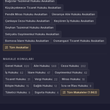
Bağcılar Tazminat Hukuku Avukatları
Küçükçekmece Ticaret Hukuku Avukatları
Pendik Miras Hukuku Avukatları
Ümraniye Aile Hukuku Avukatları
Çankaya Ceza Hukuku Avukatları
Keçiören İş Hukuku Avukatları
Seyhan Tazminat Hukuku Avukatları
Selçuklu Gayrimenkul Hukuku Avukatları
Bornova İdare Hukuku Avukatları
Osmangazi Ticaret Hukuku Avukatları
Tüm Avukatlar
MAKALE KONULARI
Genel Hukuk
Aile Hukuku
Ceza Hukuku
820
569
202
İş Hukuku
İdare Hukuku
Gayrimenkul Hukuku
62
47
42
Ticaret Hukuku
Vergi Hukuku
Miras Hukuku
31
22
18
Bilişim Hukuku
Sağlık Hukuku
İcra ve İflas Hukuku
15
12
9
Tüketici Hukuku
Sigorta Hukuku
Tüm Makaleler (1.862)
9
4