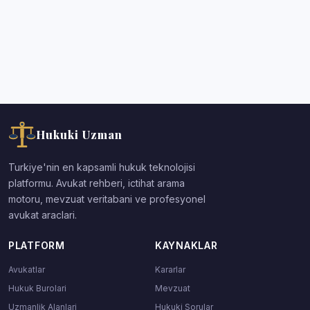
Hukuki Uzman
Turkiye'nin en kapsamli hukuk teknolojisi
platformu. Avukat rehberi, ictihat arama
motoru, mevzuat veritabani ve profesyonel
avukat araclari.
PLATFORM
KAYNAKLAR
Avukatlar
Kararlar
Hukuk Burolari
Mevzuat
Uzmanlik Alanlari
Hukuki Sorular