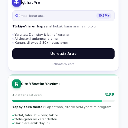
İçtihat Pro
Emsal karar ara…
10.8M+
Türkiye'nin en kapsamlı
hukuki karar arama motoru.
Yargıtay, Danıştay & İstinaf kararları
AI destekli anlamsal arama
Kanun, dilekçe & 30+ hesaplayıcı
Ücretsiz Ara
ictihatpro.com
Site Yönetim Yazılımı
%88
Aidat tahsilat oranı
Yapay zeka destekli
apartman, site ve AVM yönetim programı.
Aidat, tahsilat & borç takibi
Gelir–gider ve karar defteri
Sakinlere anlık duyuru