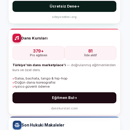
Ücretsiz Dene
siteyonetimi.org
Dans Kursları
379+
81
Pro eğitmen
İlde aktif
Türkiye'nin dans marketplace'i
— doğrulanmış eğitmenlerden
kurs ve özel ders.
Salsa, bachata, tango & hip-hop
Düğün dansı koreografisi
iyzico güvenli ödeme
Eğitmen Bul
danskurslari.com
Son Hukuki Makaleler