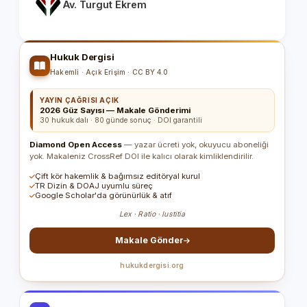
Av. Turgut Ekrem
Hukuk Dergisi
Hakemli · Açık Erişim · CC BY 4.0
YAYIN ÇAĞRISI AÇIK
2026 Güz Sayısı — Makale Gönderimi
30 hukuk dalı · 80 günde sonuç · DOI garantili
Diamond Open Access
— yazar ücreti yok, okuyucu aboneliği
yok. Makaleniz CrossRef DOI ile kalıcı olarak kimliklendirilir.
Çift kör hakemlik & bağımsız editöryal kurul
TR Dizin & DOAJ uyumlu süreç
Google Scholar'da görünürlük & atıf
Lex · Ratio · Iustitia
Makale Gönder
hukukdergisi.org