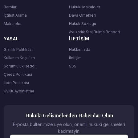
Barolar
Hukuki Makaleler
İçtihat Arama
Dava Ornekleri
Makaleler
Hukuk Sozlugu
Avukatlık Staj Bulma Rehberi
YASAL
İLETIŞIM
Gizlilik Politikası
Hakkımızda
Kullanım Koşulları
İletişim
Sorumluluk Reddi
SSS
Çerez Politikası
İade Politikası
KVKK Aydinlatma
Hukuki Gelismelerden Haberdar Olun
E-posta bultenimize uye olun, onemli hukuki gelismeleri
kacirmayin.