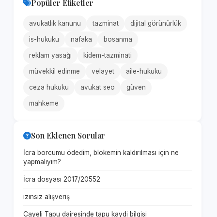
Popüler Etiketler
avukatlık kanunu
tazminat
dijital görünürlük
is-hukuku
nafaka
bosanma
reklam yasağı
kidem-tazminati
müvekkil edinme
velayet
aile-hukuku
ceza hukuku
avukat seo
güven
mahkeme
Son Eklenen Sorular
İcra borcumu ödedim, blokemin kaldırılması için ne
yapmalıyım?
İcra dosyası 2017/20552
izinsiz alışveriş
Cayeli Tapu dairesinde tapu kaydi bilgisi