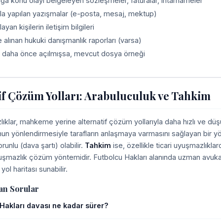
a konu olayı belgeleyen sözleşmeler, faturalar, ihtarnameler
fla yapılan yazışmalar (e-posta, mesaj, mektup)
layan kişilerin iletişim bilgileri
alınan hukuki danışmanlık raporları (varsa)
 daha önce açılmışsa, mevcut dosya örneği
if Çözüm Yolları: Arabuluculuk ve Tahkim
ıklar, mahkeme yerine alternatif çözüm yollarıyla daha hızlı ve düşü
nun yönlendirmesiyle tarafların anlaşmaya varmasını sağlayan bir yö
unlu (dava şartı) olabilir.
Tahkim
ise, özellikle ticari uyuşmazlık
yuşmazlık çözüm yöntemidir. Futbolcu Hakları alanında uzman avukat
yol haritası sunabilir.
an Sorular
Hakları davası ne kadar sürer?