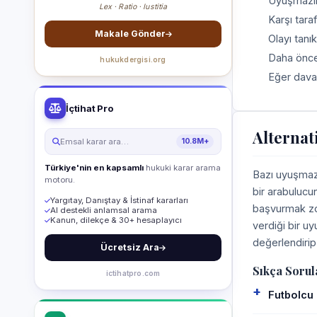
Uyuşmazlığ
Lex · Ratio · Iustitia
Karşı tara
Makale Gönder
Olayı tanık
Daha önce 
hukukdergisi.org
Eğer dava
İçtihat Pro
Alternat
Emsal karar ara…
10.8M+
Türkiye'nin en kapsamlı
hukuki karar arama
Bazı uyuşmazl
motoru.
bir arabulucu
Yargıtay, Danıştay & İstinaf kararları
başvurmak zor
AI destekli anlamsal arama
Kanun, dilekçe & 30+ hesaplayıcı
verdiği bir u
değerlendirip 
Ücretsiz Ara
Sıkça Sorul
ictihatpro.com
Futbolcu 