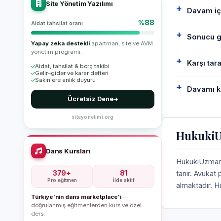
Site Yönetim Yazılımı
Davam iç
%88
Aidat tahsilat oranı
Sonucu ga
Yapay zeka destekli
apartman, site ve AVM
yönetim programı.
Karşı tar
Aidat, tahsilat & borç takibi
Gelir–gider ve karar defteri
Sakinlere anlık duyuru
Davamı k
Ücretsiz Dene
siteyonetimi.org
HukukiUz
Dans Kursları
HukukiUzman, 
379+
81
tanır. Avukat
Pro eğitmen
İlde aktif
almaktadır. H
Türkiye'nin dans marketplace'i
—
doğrulanmış eğitmenlerden kurs ve özel
ders.