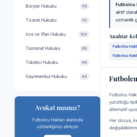
Futbolcu 
Borçlar Hukuku
113
aktif olar
uzmanlık g
Ticaret Hukuku
112
İcra ve İflas Hukuku
104
Anahtar Ke
Futbolcu Hakl
Tazminat Hukuku
98
Futbolcu Hakl
Tüketici Hukuku
96
Gayrimenkul Hukuku
Futbolcu
94
Futbolcu Hakl
yürüttüğü tipi
Avukat mısınız?
alternatif uy
Futbolcu Hakları alanında
Her dosya, ke
uzmanlığınızı ekleyin
değişiklikleri