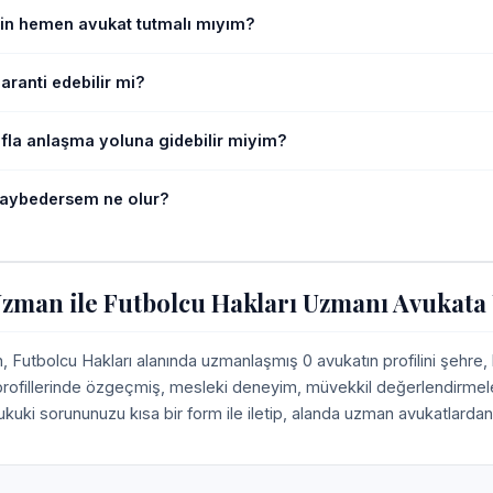
in hemen avukat tutmalı mıyım?
ranti edebilir mi?
afla anlaşma yoluna gidebilir miyim?
aybedersem ne olur?
man ile Futbolcu Hakları Uzmanı Avukata 
Futbolcu Hakları alanında uzmanlaşmış 0 avukatın profilini şehre
 profillerinde özgeçmiş, mesleki deneyim, müvekkil değerlendirmeleri,
ukuki sorununuzu kısa bir form ile iletip, alanda uzman avukatlardan 