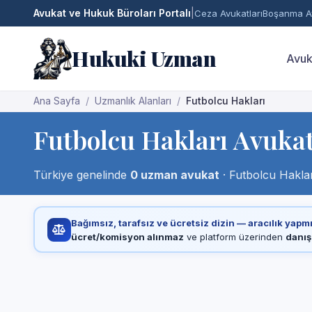
Avukat ve Hukuk Büroları Portalı
|
Ceza Avukatları
Boşanma Av
Hukuki Uzman
Avuk
Ana Sayfa
Uzmanlık Alanları
Futbolcu Hakları
Futbolcu Hakları Avukat
Türkiye genelinde
0 uzman avukat
· Futbolcu Haklar
Bağımsız, tarafsız ve ücretsiz dizin — aracılık yapm
ücret/komisyon alınmaz
ve platform üzerinden
danış