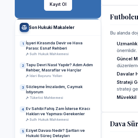
Kayıt Ol
Futbolcu
Son Hukuki Makaleler
Bu alanda doğr
İşyeri Kirasında Devir ve Hava
Uzmanlık
1
Parası: Esnaf Rehberi
önemlidir.
Sulh Hukuk Mahkemesi
Güncel Me
Tapu Devri Nasıl Yapılır? Adım Adım
düzenlemel
2
Rehber, Masraflar ve Harçlar
Davalar H
İdari Başvuru Yolları
Strateji 
Sözleşme İmzaladım, Caymak
3
strateji gel
İstiyorum
Müvekkil 
Tüketici Mahkemesi
Ev Sahibi Fahiş Zam İsterse Kiracı
4
Hakları ve Yapması Gerekenler
Sulh Hukuk Mahkemesi
Dava Sür
Eziyet Davası Nedir? Şartları ve
5
Hukuki Süreç Detayları