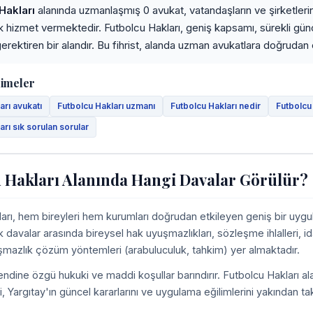
Hakları
alanında uzmanlaşmış 0 avukat, vatandaşların ve şirketlerin 
ak hizmet vermektedir. Futbolcu Hakları, geniş kapsamı, sürekli gü
erektiren bir alandır. Bu fihrist, alanda uzman avukatlara doğrudan er
limeler
arı avukatı
Futbolcu Hakları uzmanı
Futbolcu Hakları nedir
Futbolcu
arı sık sorulan sorular
 Hakları Alanında Hangi Davalar Görülür?
arı, hem bireyleri hem kurumları doğrudan etkileyen geniş bir uygu
k davalar arasında bireysel hak uyuşmazlıkları, sözleşme ihlalleri, id
uşmazlık çözüm yöntemleri (arabuluculuk, tahkim) yer almaktadır.
ndine özgü hukuki ve maddi koşullar barındırır. Futbolcu Hakları al
ni, Yargıtay'ın güncel kararlarını ve uygulama eğilimlerini yakından t