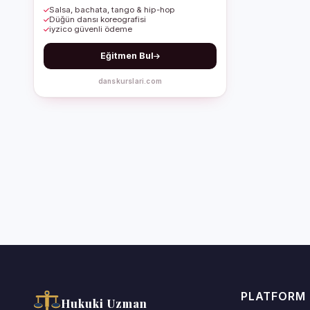
Salsa, bachata, tango & hip-hop
Düğün dansı koreografisi
iyzico güvenli ödeme
Eğitmen Bul
danskurslari.com
PLATFORM
Hukuki Uzman