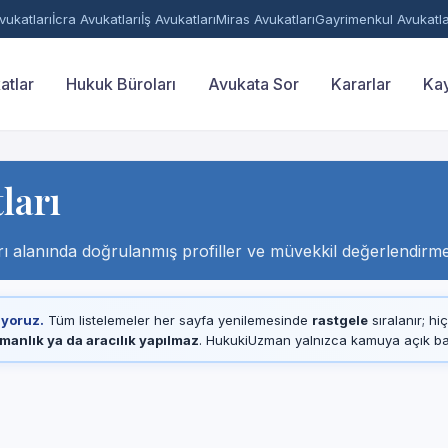
ukatları
İcra Avukatları
İş Avukatları
Miras Avukatları
Gayrimenkul Avukatla
atlar
Hukuk Büroları
Avukata Sor
Kararlar
Kay
ları
ı alanında doğrulanmış profiller ve müvekkil değerlendirmel
ıyoruz.
Tüm listelemeler her sayfa yenilemesinde
rastgele
sıralanır; hi
manlık ya da aracılık yapılmaz
. HukukiUzman yalnızca kamuya açık baro