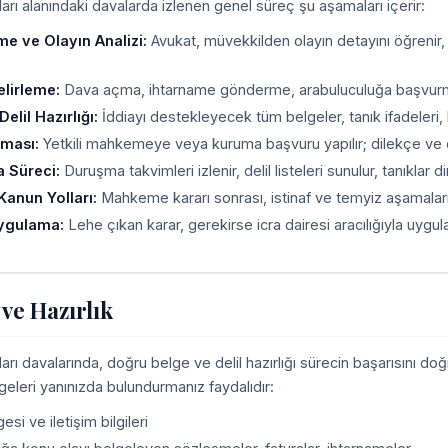
arı alanındaki davalarda izlenen genel süreç şu aşamaları içerir:
me ve Olayın Analizi:
Avukat, müvekkilden olayın detayını öğrenir
elirleme:
Dava açma, ihtarname gönderme, arabuluculuğa başvurma ve
elil Hazırlığı:
İddiayı destekleyecek tüm belgeler, tanık ifadeleri, bili
lması:
Yetkili mahkemeye veya kuruma başvuru yapılır; dilekçe ve ekl
 Süreci:
Duruşma takvimleri izlenir, delil listeleri sunulur, tanıklar dinle
Kanun Yolları:
Mahkeme kararı sonrası, istinaf ve temyiz aşamaların
Uygulama:
Lehe çıkan karar, gerekirse icra dairesi aracılığıyla uygula
 ve Hazırlık
arı davalarında, doğru belge ve delil hazırlığı sürecin başarısını do
geleri yanınızda bulundurmanız faydalıdır:
esi ve iletişim bilgileri