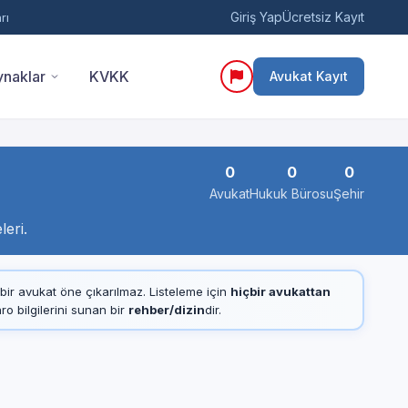
Giriş Yap
Ücretsiz Kayıt
rı
naklar
KVKK
Avukat Kayıt
0
0
0
Avukat
Hukuk Bürosu
Şehir
eri.
çbir avukat öne çıkarılmaz. Listeleme için
hiçbir avukattan
 bilgilerini sunan bir
rehber/dizin
dir.