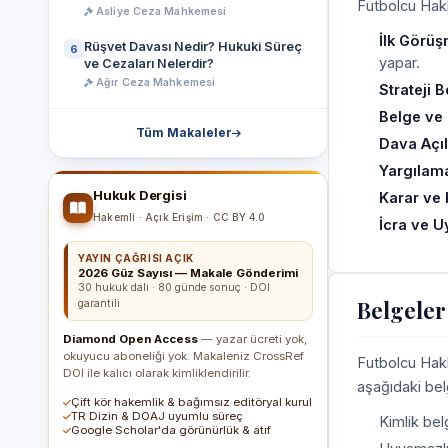
Futbolcu Hakl
Asliye Ceza Mahkemesi
İlk Görüş
Rüşvet Davası Nedir? Hukuki Süreç
6
yapar.
ve Cezaları Nelerdir?
Ağır Ceza Mahkemesi
Strateji B
Belge ve D
Tüm Makaleler
Dava Açı
Yargılama
Hukuk Dergisi
Karar ve 
Hakemli · Açık Erişim · CC BY 4.0
İcra ve 
YAYIN ÇAĞRISI AÇIK
2026 Güz Sayısı — Makale Gönderimi
30 hukuk dalı · 80 günde sonuç · DOI
Belgeler
garantili
Diamond Open Access
— yazar ücreti yok,
okuyucu aboneliği yok. Makaleniz CrossRef
Futbolcu Hakl
DOI ile kalıcı olarak kimliklendirilir.
aşağıdaki bel
Çift kör hakemlik & bağımsız editöryal kurul
TR Dizin & DOAJ uyumlu süreç
Kimlik belg
Google Scholar'da görünürlük & atıf